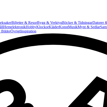
eksaker
Biljetter & Resor
Bygg & Verktyg
Böcker & Tidningar
Datorer &
ll
Hemelektronik
Hobby
Klockor
Kläder
Konst
Musik
Mynt & Sedlar
Saml
 Bilder
Övrigt
Inspiration