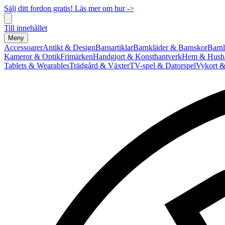
Sälj ditt fordon gratis! Läs mer om hur ->
Till innehållet
Meny
Accessoarer
Antikt & Design
Barnartiklar
Barnkläder & Barnskor
Barnl
Kameror & Optik
Frimärken
Handgjort & Konsthantverk
Hem & Hushå
Tablets & Wearables
Trädgård & Växter
TV-spel & Datorspel
Vykort &