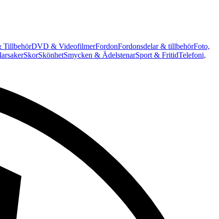
 Tillbehör
DVD & Videofilmer
Fordon
Fordonsdelar & tillbehör
Foto,
arsaker
Skor
Skönhet
Smycken & Ädelstenar
Sport & Fritid
Telefoni,