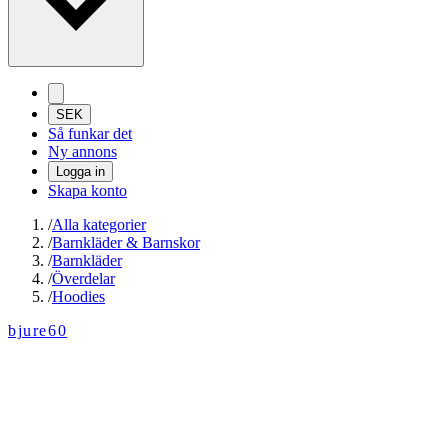
SEK
Så funkar det
Ny annons
Logga in
Skapa konto
/
Alla kategorier
/
Barnkläder & Barnskor
/
Barnkläder
/
Överdelar
/
Hoodies
bjure60