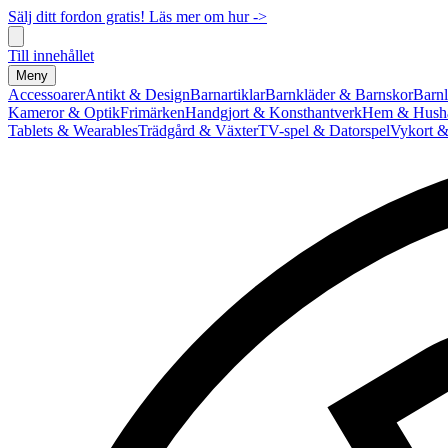
Sälj ditt fordon gratis! Läs mer om hur ->
Till innehållet
Meny
Accessoarer
Antikt & Design
Barnartiklar
Barnkläder & Barnskor
Barnl
Kameror & Optik
Frimärken
Handgjort & Konsthantverk
Hem & Hushå
Tablets & Wearables
Trädgård & Växter
TV-spel & Datorspel
Vykort &