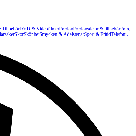
 Tillbehör
DVD & Videofilmer
Fordon
Fordonsdelar & tillbehör
Foto,
arsaker
Skor
Skönhet
Smycken & Ädelstenar
Sport & Fritid
Telefoni,