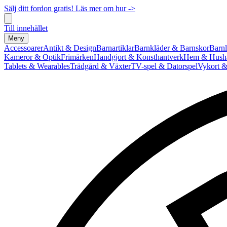
Sälj ditt fordon gratis! Läs mer om hur ->
Till innehållet
Meny
Accessoarer
Antikt & Design
Barnartiklar
Barnkläder & Barnskor
Barnl
Kameror & Optik
Frimärken
Handgjort & Konsthantverk
Hem & Hushå
Tablets & Wearables
Trädgård & Växter
TV-spel & Datorspel
Vykort &