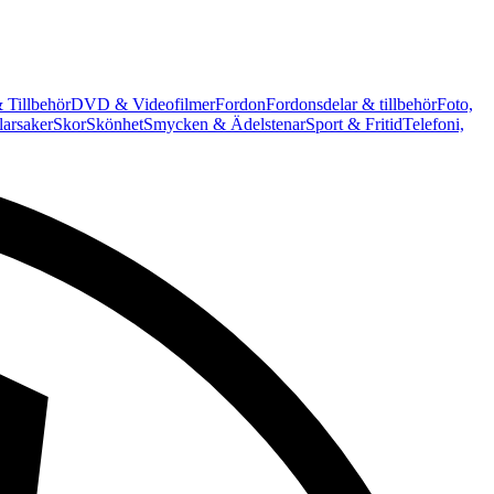
 Tillbehör
DVD & Videofilmer
Fordon
Fordonsdelar & tillbehör
Foto,
arsaker
Skor
Skönhet
Smycken & Ädelstenar
Sport & Fritid
Telefoni,