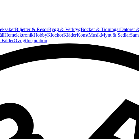
eksaker
Biljetter & Resor
Bygg & Verktyg
Böcker & Tidningar
Datorer &
ll
Hemelektronik
Hobby
Klockor
Kläder
Konst
Musik
Mynt & Sedlar
Saml
 Bilder
Övrigt
Inspiration