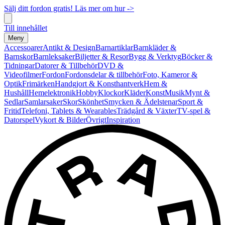
Sälj ditt fordon gratis! Läs mer om hur ->
Till innehållet
Meny
Accessoarer
Antikt & Design
Barnartiklar
Barnkläder &
Barnskor
Barnleksaker
Biljetter & Resor
Bygg & Verktyg
Böcker &
Tidningar
Datorer & Tillbehör
DVD &
Videofilmer
Fordon
Fordonsdelar & tillbehör
Foto, Kameror &
Optik
Frimärken
Handgjort & Konsthantverk
Hem &
Hushåll
Hemelektronik
Hobby
Klockor
Kläder
Konst
Musik
Mynt &
Sedlar
Samlarsaker
Skor
Skönhet
Smycken & Ädelstenar
Sport &
Fritid
Telefoni, Tablets & Wearables
Trädgård & Växter
TV-spel &
Datorspel
Vykort & Bilder
Övrigt
Inspiration