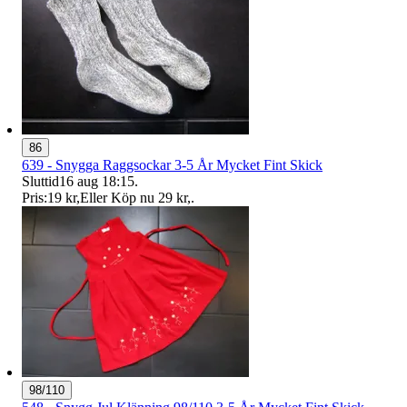
86
639 - Snygga Raggsockar 3-5 År Mycket Fint Skick
Sluttid
16 aug 18:15
.
Pris:
19 kr
,
Eller Köp nu
29 kr
,
.
98/110