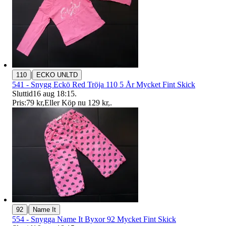
|
110
ECKO UNLTD
541 - Snygg Eckö Red Tröja 110 5 År Mycket Fint Skick
Sluttid
16 aug 18:15
.
Pris:
79 kr
,
Eller Köp nu
129 kr
,
.
|
92
Name It
554 - Snygga Name It Byxor 92 Mycket Fint Skick