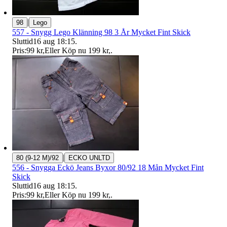
|
98
Lego
557 - Snygg Lego Klänning 98 3 År Mycket Fint Skick
Sluttid
16 aug 18:15
.
Pris:
99 kr
,
Eller Köp nu
199 kr
,
.
|
80 (9-12 M)/92
ECKO UNLTD
556 - Snygga Eckö Jeans Byxor 80/92 18 Mån Mycket Fint
Skick
Sluttid
16 aug 18:15
.
Pris:
99 kr
,
Eller Köp nu
199 kr
,
.