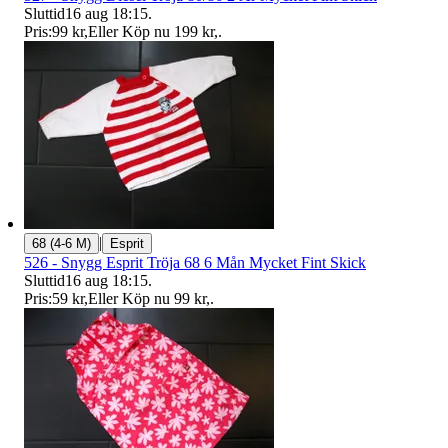
Sluttid
16 aug 18:15
.
Pris:
99 kr
,
Eller Köp nu
199 kr
,
.
|
68 (4-6 M)
Esprit
526 - Snygg Esprit Tröja 68 6 Mån Mycket Fint Skick
Sluttid
16 aug 18:15
.
Pris:
59 kr
,
Eller Köp nu
99 kr
,
.