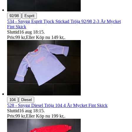
|
92/98
Esprit
534 - Snygg Esprit Tjock Stickad Tröja 92/98 2-3 År Mycket
Fint Skick
Sluttid
16 aug 18:15
.
Pris:
99 kr
,
Eller Köp nu
149 kr
,
.
|
104
Diesel
528 - Snygg Diesel Tröja 104 4 År Mycket Fint Skick
Sluttid
16 aug 18:15
.
Pris:
99 kr
,
Eller Köp nu
199 kr
,
.