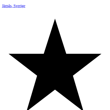
Järpås
,
Sverige