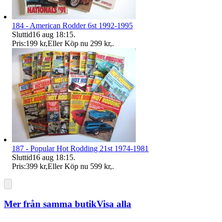
184 - American Rodder 6st 1992-1995
Sluttid
16 aug 18:15
.
Pris:
199 kr
,
Eller Köp nu
299 kr
,
.
187 - Popular Hot Rodding 21st 1974-1981
Sluttid
16 aug 18:15
.
Pris:
399 kr
,
Eller Köp nu
599 kr
,
.
Mer från samma butik
Visa alla