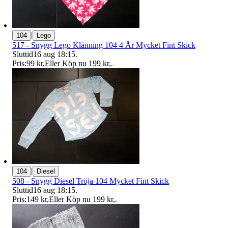
|
104
Lego
517 - Snygg Lego Klänning 104 4 År Mycket Fint Skick
Sluttid
16 aug 18:15
.
Pris:
99 kr
,
Eller Köp nu
199 kr
,
.
|
104
Diesel
508 - Snygg Diesel Tröja 104 Mycket Fint Skick
Sluttid
16 aug 18:15
.
Pris:
149 kr
,
Eller Köp nu
199 kr
,
.