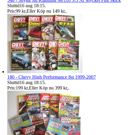
548 - Snygg Jul Klänning 98/110 3-5 År Mycket Fint Skick
Sluttid
16 aug 18:15
.
Pris:
99 kr
,
Eller Köp nu
149 kr
,
.
180 - Chevy High Performance 8st 1999-2007
Sluttid
16 aug 18:15
.
Pris:
199 kr
,
Eller Köp nu
399 kr
,
.