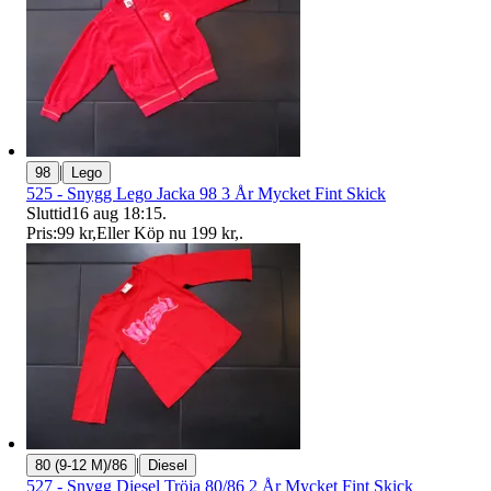
|
98
Lego
525 - Snygg Lego Jacka 98 3 År Mycket Fint Skick
Sluttid
16 aug 18:15
.
Pris:
99 kr
,
Eller Köp nu
199 kr
,
.
|
80 (9-12 M)/86
Diesel
527 - Snygg Diesel Tröja 80/86 2 År Mycket Fint Skick