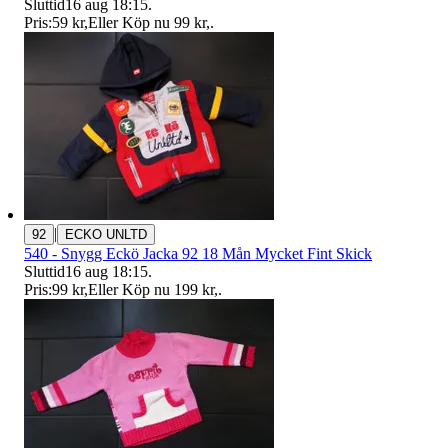
Sluttid
16 aug 18:15
.
Pris:
59 kr
,
Eller Köp nu
99 kr
,
.
|
92
ECKO UNLTD
540 - Snygg Eckö Jacka 92 18 Mån Mycket Fint Skick
Sluttid
16 aug 18:15
.
Pris:
99 kr
,
Eller Köp nu
199 kr
,
.