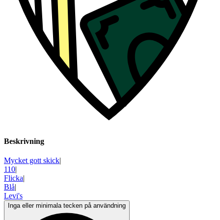
Beskrivning
Mycket gott skick
|
110
|
Flicka
|
Blå
|
Levi's
Inga eller minimala tecken på användning