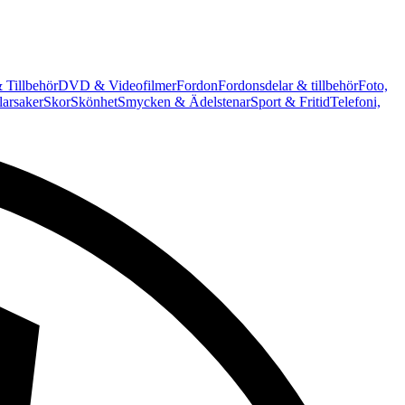
 Tillbehör
DVD & Videofilmer
Fordon
Fordonsdelar & tillbehör
Foto,
arsaker
Skor
Skönhet
Smycken & Ädelstenar
Sport & Fritid
Telefoni,