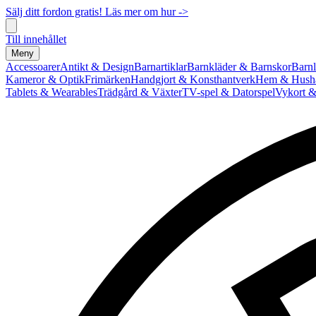
Sälj ditt fordon gratis! Läs mer om hur ->
Till innehållet
Meny
Accessoarer
Antikt & Design
Barnartiklar
Barnkläder & Barnskor
Barnl
Kameror & Optik
Frimärken
Handgjort & Konsthantverk
Hem & Hushå
Tablets & Wearables
Trädgård & Växter
TV-spel & Datorspel
Vykort &