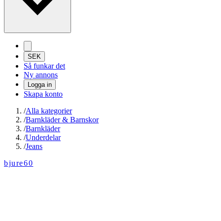
SEK
Så funkar det
Ny annons
Logga in
Skapa konto
/
Alla kategorier
/
Barnkläder & Barnskor
/
Barnkläder
/
Underdelar
/
Jeans
bjure60