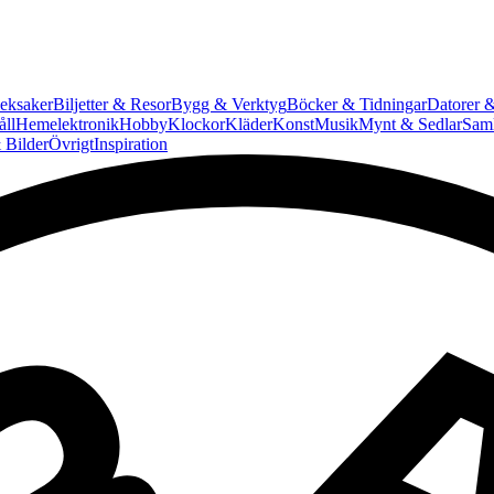
eksaker
Biljetter & Resor
Bygg & Verktyg
Böcker & Tidningar
Datorer &
ll
Hemelektronik
Hobby
Klockor
Kläder
Konst
Musik
Mynt & Sedlar
Saml
 Bilder
Övrigt
Inspiration