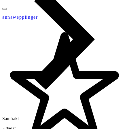
annawepplinger
Samfrakt
3 dagar