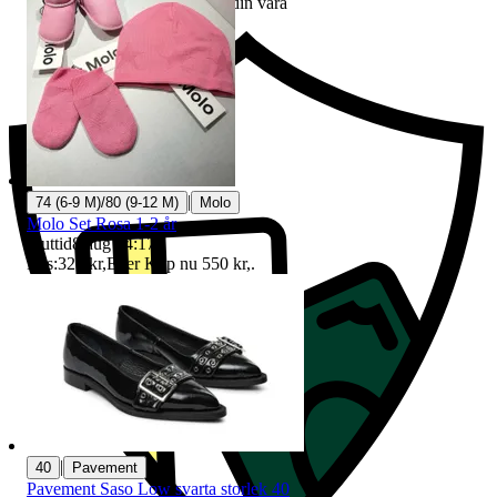
Ersättning om du inte får din vara
|
74 (6-9 M)/80 (9-12 M)
Molo
Molo Set Rosa 1-2 år
Sluttid
8 aug 14:17
.
Pris:
325 kr
,
Eller Köp nu
550 kr
,
.
|
40
Pavement
Pavement Saso Low svarta storlek 40