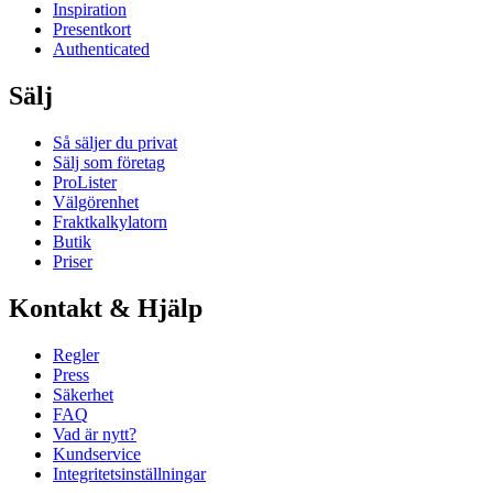
Inspiration
Presentkort
Authenticated
Sälj
Så säljer du privat
Sälj som företag
ProLister
Välgörenhet
Fraktkalkylatorn
Butik
Priser
Kontakt & Hjälp
Regler
Press
Säkerhet
FAQ
Vad är nytt?
Kundservice
Integritetsinställningar