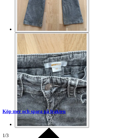
Köp mer och spara på frakten
1
/
3