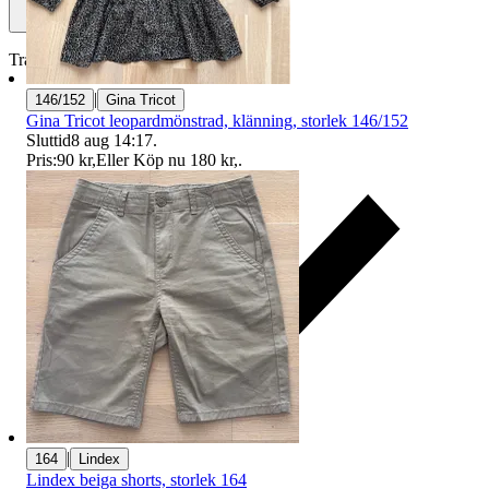
Traderas köparskydd
|
146/152
Gina Tricot
Gina Tricot leopardmönstrad, klänning, storlek 146/152
Sluttid
8 aug 14:17
.
Pris:
90 kr
,
Eller Köp nu
180 kr
,
.
|
164
Lindex
Lindex beiga shorts, storlek 164