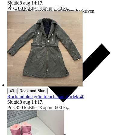
Sluttid
8 aug 14:17
.
Pris:
100 kr
,
Eller Köp nu
130 kr
,
.
Ersättning om varan inte är som beskriven
|
40
Rock and Blue
Rockandblue grön trenchcoat, storlek 40
Sluttid
8 aug 14:17
.
Pris:
350 kr
,
Eller Köp nu
600 kr
,
.