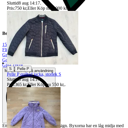
Sluttid
8 aug 14:17
.
Pris:
750 kr
,
Eller Köp nu
1 000 kr
,
.
Beskrivning
152
|
Flicka
|
Grå
|
Gott använt skick
|
Gina Tricot
|
S
Pelle P
Mindre tecken på användning
Pelle P quiltad jacka, storlek S
Sluttid
8 aug 14:17
.
Pris:
365 kr
,
Eller Köp nu
550 kr
,
.
Ett par jeans med en klassisk design. Byxorna har en låg midja med