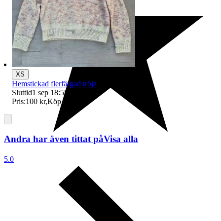
XS
Hemstickad flerfärgad tröja
Sluttid
1 sep 18:58
.
Pris:
100 kr
,
Köp nu
.
Andra har även tittat på
Visa alla
5.0