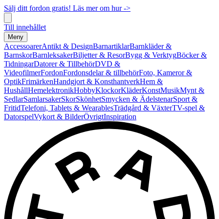
Sälj ditt fordon gratis! Läs mer om hur ->
Till innehållet
Meny
Accessoarer
Antikt & Design
Barnartiklar
Barnkläder &
Barnskor
Barnleksaker
Biljetter & Resor
Bygg & Verktyg
Böcker &
Tidningar
Datorer & Tillbehör
DVD &
Videofilmer
Fordon
Fordonsdelar & tillbehör
Foto, Kameror &
Optik
Frimärken
Handgjort & Konsthantverk
Hem &
Hushåll
Hemelektronik
Hobby
Klockor
Kläder
Konst
Musik
Mynt &
Sedlar
Samlarsaker
Skor
Skönhet
Smycken & Ädelstenar
Sport &
Fritid
Telefoni, Tablets & Wearables
Trädgård & Växter
TV-spel &
Datorspel
Vykort & Bilder
Övrigt
Inspiration