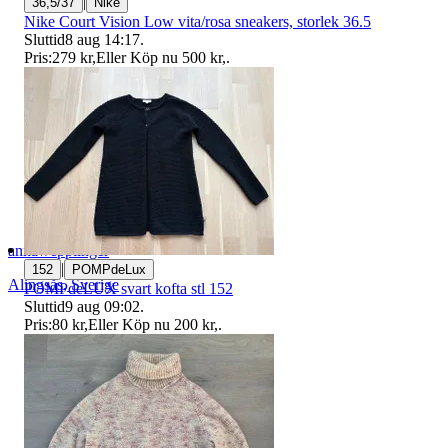
|
36,5/37
Nike
Nike Court Vision Low vita/rosa sneakers, storlek 36.5
Sluttid
8 aug 14:17
.
Pris:
279 kr
,
Eller Köp nu
500 kr
,
.
annawepplinger
|
152
POMPdeLux
Alingsås
,
Sverige
POMPdeLUX svart kofta stl 152
Sluttid
9 aug 09:02
.
Pris:
80 kr
,
Eller Köp nu
200 kr
,
.