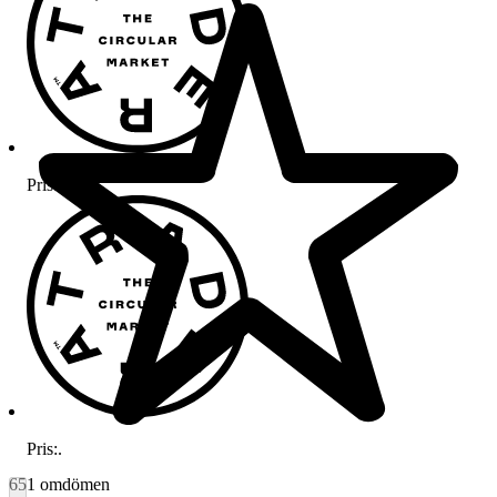
Pris:
.
Pris:
.
651 omdömen