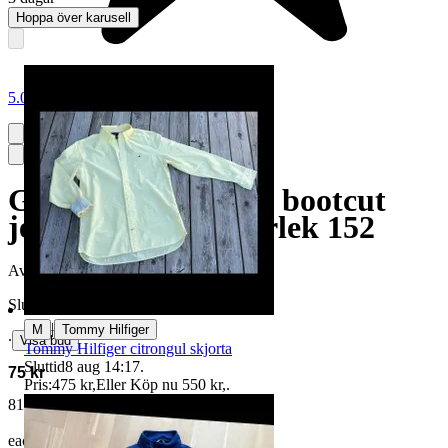
Hoppa över karusell
5.0
Gina young flare & bootcut
jeans blå jeans, storlek 152
Avslutad
13 jun 22:04
Slutpris
|
M
Tommy Hilfiger
∙
Visa bud
Tommy Hilfiger citrongul skjorta
Sluttid
8 aug 14:17
.
75 kr
Pris:
475 kr
,
Eller Köp nu
550 kr
,
.
81 kr med köparskydd.
Läs mer
eacj vann auktionen