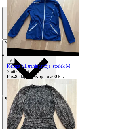
Frakt
Från 49 kr
Avhämtning
Alingsås, Sverige
M
Kempa blå träningströja, storlek M
Sluttid
8 aug 14:17
.
Pris:
85 kr
,
Eller Köp nu
200 kr
,
.
Betalning
Via Tradera