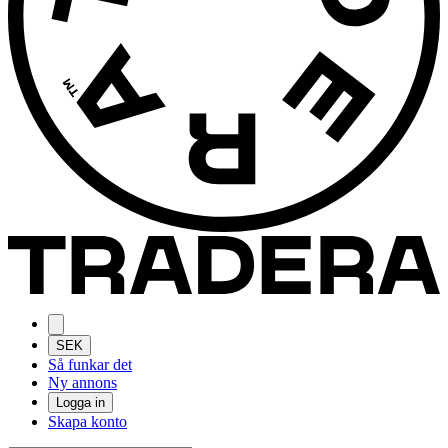
SEK
Så funkar det
Ny annons
Logga in
Skapa konto