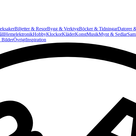
eksaker
Biljetter & Resor
Bygg & Verktyg
Böcker & Tidningar
Datorer &
ll
Hemelektronik
Hobby
Klockor
Kläder
Konst
Musik
Mynt & Sedlar
Saml
 Bilder
Övrigt
Inspiration