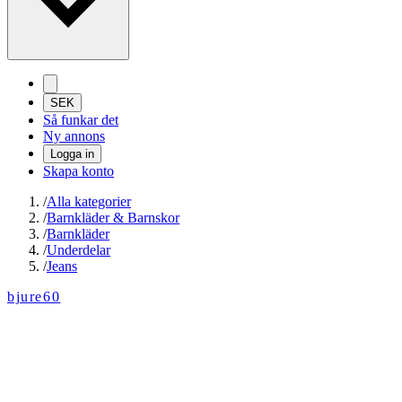
SEK
Så funkar det
Ny annons
Logga in
Skapa konto
/
Alla kategorier
/
Barnkläder & Barnskor
/
Barnkläder
/
Underdelar
/
Jeans
bjure60