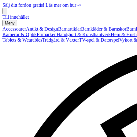
Sälj ditt fordon gratis! Läs mer om hur ->
Till innehållet
Meny
Accessoarer
Antikt & Design
Barnartiklar
Barnkläder & Barnskor
Barnl
Kameror & Optik
Frimärken
Handgjort & Konsthantverk
Hem & Hushå
Tablets & Wearables
Trädgård & Växter
TV-spel & Datorspel
Vykort &