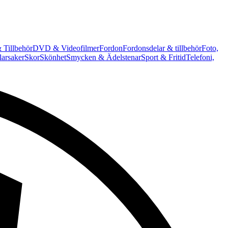
 Tillbehör
DVD & Videofilmer
Fordon
Fordonsdelar & tillbehör
Foto,
arsaker
Skor
Skönhet
Smycken & Ädelstenar
Sport & Fritid
Telefoni,