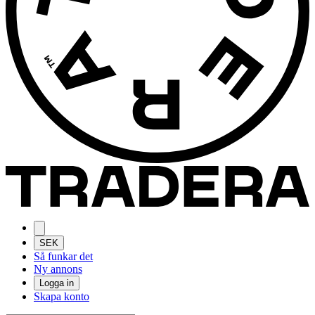
SEK
Så funkar det
Ny annons
Logga in
Skapa konto