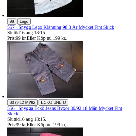
|
98
Lego
557 - Snygg Lego Klänning 98 3 År Mycket Fint Skick
Sluttid
16 aug 18:15
.
Pris:
99 kr
,
Eller Köp nu
199 kr
,
.
|
80 (9-12 M)/92
ECKO UNLTD
556 - Snygga Eckö Jeans Byxor 80/92 18 Mån Mycket Fint
Skick
Sluttid
16 aug 18:15
.
Pris:
99 kr
,
Eller Köp nu
199 kr
,
.