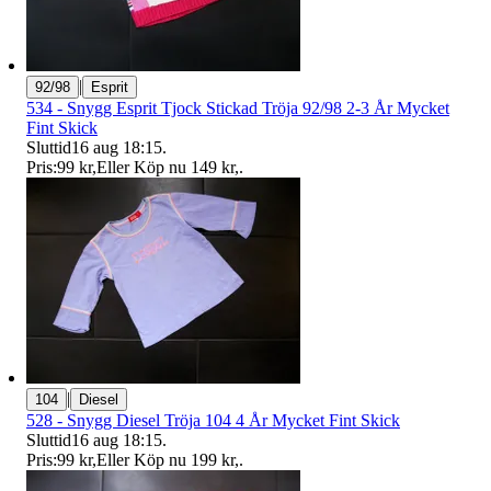
|
92/98
Esprit
534 - Snygg Esprit Tjock Stickad Tröja 92/98 2-3 År Mycket
Fint Skick
Sluttid
16 aug 18:15
.
Pris:
99 kr
,
Eller Köp nu
149 kr
,
.
|
104
Diesel
528 - Snygg Diesel Tröja 104 4 År Mycket Fint Skick
Sluttid
16 aug 18:15
.
Pris:
99 kr
,
Eller Köp nu
199 kr
,
.