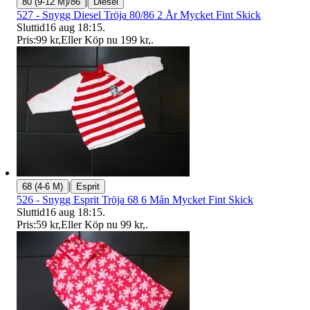
|
80 (9-12 M)/86
Diesel
527 - Snygg Diesel Tröja 80/86 2 År Mycket Fint Skick
Sluttid
16 aug 18:15
.
Pris:
99 kr
,
Eller Köp nu
199 kr
,
.
|
68 (4-6 M)
Esprit
526 - Snygg Esprit Tröja 68 6 Mån Mycket Fint Skick
Sluttid
16 aug 18:15
.
Pris:
59 kr
,
Eller Köp nu
99 kr
,
.