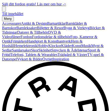
Sälj ditt fordon gratis! Läs mer om hur ->
Till innehållet
Meny
Accessoarer
Antikt & Design
Barnartiklar
Barnkläder &
Barnskor
Barnleksaker
Biljetter & Resor
Bygg & Verktyg
Böcker &
Tidningar
Datorer & Tillbehör
DVD &
Videofilmer
Fordon
Fordonsdelar & tillbehör
Foto, Kameror &
Optik
Frimärken
Handgjort & Konsthantverk
Hem &
Hushåll
Hemelektronik
Hobby
Klockor
Kläder
Konst
Musik
Mynt &
Sedlar
Samlarsaker
Skor
Skönhet
Smycken & Ädelstenar
Sport &
Fritid
Telefoni, Tablets & Wearables
Trädgård & Växter
TV-spel &
Datorspel
Vykort & Bilder
Övrigt
Inspiration