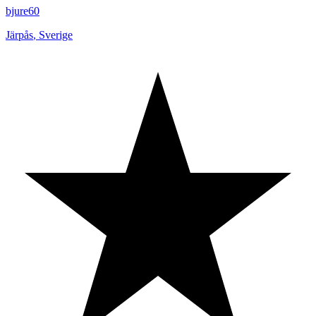
bjure60
Järpås
,
Sverige