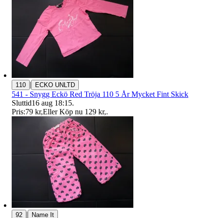
|
110
ECKO UNLTD
541 - Snygg Eckö Red Tröja 110 5 År Mycket Fint Skick
Sluttid
16 aug 18:15
.
Pris:
79 kr
,
Eller Köp nu
129 kr
,
.
|
92
Name It