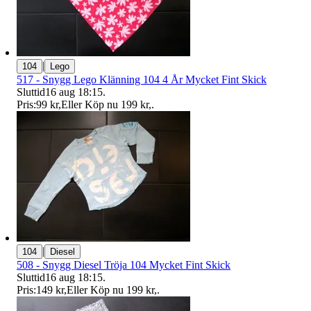
|
104
Lego
517 - Snygg Lego Klänning 104 4 År Mycket Fint Skick
Sluttid
16 aug 18:15
.
Pris:
99 kr
,
Eller Köp nu
199 kr
,
.
|
104
Diesel
508 - Snygg Diesel Tröja 104 Mycket Fint Skick
Sluttid
16 aug 18:15
.
Pris:
149 kr
,
Eller Köp nu
199 kr
,
.