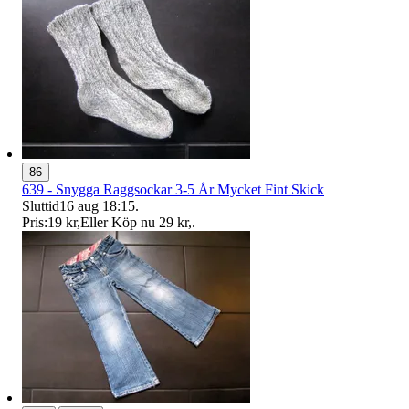
86
639 - Snygga Raggsockar 3-5 År Mycket Fint Skick
Sluttid
16 aug 18:15
.
Pris:
19 kr
,
Eller Köp nu
29 kr
,
.