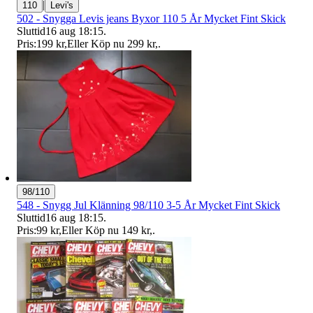
|
110
Levi's
502 - Snygga Levis jeans Byxor 110 5 År Mycket Fint Skick
Sluttid
16 aug 18:15
.
Pris:
199 kr
,
Eller Köp nu
299 kr
,
.
98/110
548 - Snygg Jul Klänning 98/110 3-5 År Mycket Fint Skick
Sluttid
16 aug 18:15
.
Pris:
99 kr
,
Eller Köp nu
149 kr
,
.