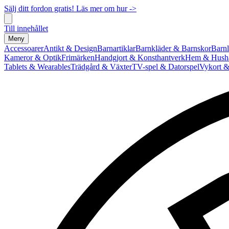
Sälj ditt fordon gratis! Läs mer om hur ->
Till innehållet
Meny
Accessoarer
Antikt & Design
Barnartiklar
Barnkläder & Barnskor
Barnl
Kameror & Optik
Frimärken
Handgjort & Konsthantverk
Hem & Hushå
Tablets & Wearables
Trädgård & Växter
TV-spel & Datorspel
Vykort &