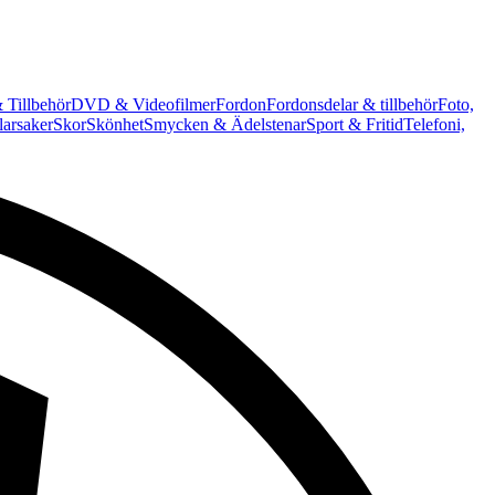
 Tillbehör
DVD & Videofilmer
Fordon
Fordonsdelar & tillbehör
Foto,
arsaker
Skor
Skönhet
Smycken & Ädelstenar
Sport & Fritid
Telefoni,