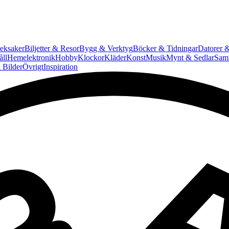
eksaker
Biljetter & Resor
Bygg & Verktyg
Böcker & Tidningar
Datorer &
ll
Hemelektronik
Hobby
Klockor
Kläder
Konst
Musik
Mynt & Sedlar
Saml
 Bilder
Övrigt
Inspiration