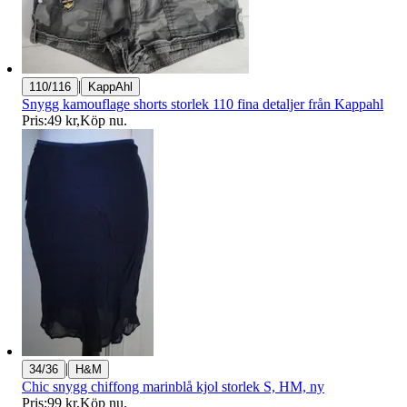
|
110/116
KappAhl
Snygg kamouflage shorts storlek 110 fina detaljer från Kappahl
Pris:
49 kr
,
Köp nu
.
|
34/36
H&M
Chic snygg chiffong marinblå kjol storlek S, HM, ny
Pris:
99 kr
,
Köp nu
.