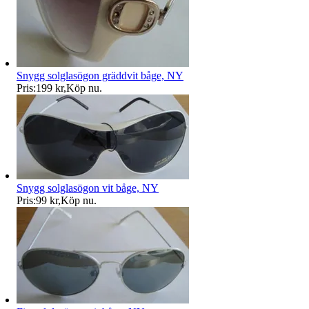
Snygg solglasögon gräddvit båge, NY
Pris:
199 kr
,
Köp nu
.
Snygg solglasögon vit båge, NY
Pris:
99 kr
,
Köp nu
.