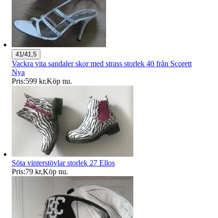
41/41,5
Vackra vita sandaler skor med strass storlek 40 från Scorett
Nya
Pris:
599 kr
,
Köp nu
.
Söta vinterstövlar storlek 27 Ellos
Pris:
79 kr
,
Köp nu
.