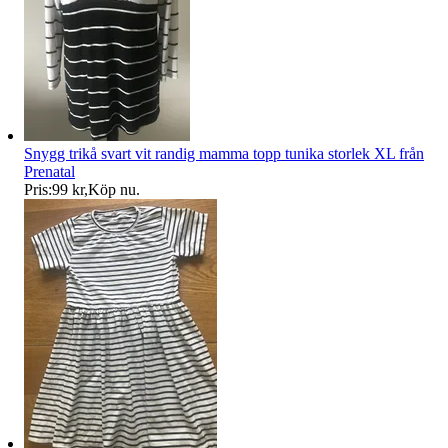
Snygg trikå svart vit randig mamma topp tunika storlek XL från
Prenatal
Pris:
99 kr
,
Köp nu
.