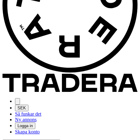
SEK
Så funkar det
Ny annons
Logga in
Skapa konto