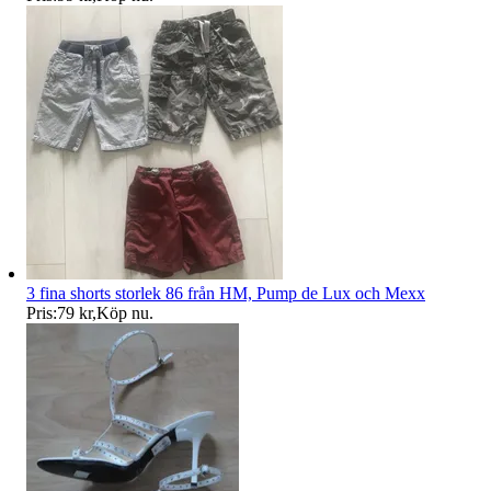
3 fina shorts storlek 86 från HM, Pump de Lux och Mexx
Pris:
79 kr
,
Köp nu
.