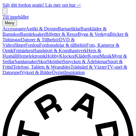
Sälj ditt fordon gratis! Läs mer om hur ->
Till innehållet
Meny
Accessoarer
Antikt & Design
Barnartiklar
Barnkläder &
Barnskor
Barnleksaker
Biljetter & Resor
Bygg & Verktyg
Böcker &
Tidningar
Datorer & Tillbehör
DVD &
Videofilmer
Fordon
Fordonsdelar & tillbehör
Foto, Kameror &
Optik
Frimärken
Handgjort & Konsthantverk
Hem &
Hushåll
Hemelektronik
Hobby
Klockor
Kläder
Konst
Musik
Mynt &
Sedlar
Samlarsaker
Skor
Skönhet
Smycken & Ädelstenar
Sport &
Fritid
Telefoni, Tablets & Wearables
Trädgård & Växter
TV-spel &
Datorspel
Vykort & Bilder
Övrigt
Inspiration