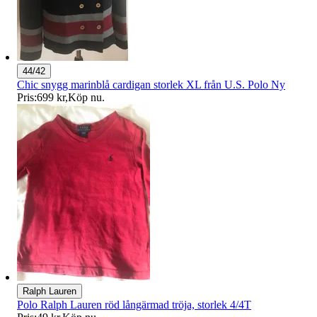
44/42
Chic snygg marinblå cardigan storlek XL från U.S. Polo Ny
Pris:
699 kr
,
Köp nu
.
Ralph Lauren
Polo Ralph Lauren röd långärmad tröja, storlek 4/4T