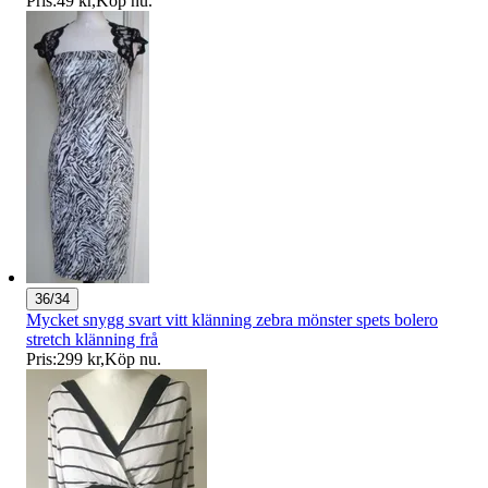
Pris:
49 kr
,
Köp nu
.
36/34
Mycket snygg svart vitt klänning zebra mönster spets bolero
stretch klänning frå
Pris:
299 kr
,
Köp nu
.