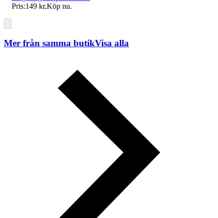
Pris:
149 kr
,
Köp nu
.
Mer från samma butik
Visa alla