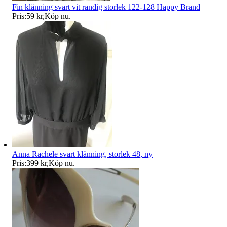
Fin klänning svart vit randig storlek 122-128 Happy Brand
Pris:
59 kr
,
Köp nu
.
Anna Rachele svart klänning, storlek 48, ny
Pris:
399 kr
,
Köp nu
.