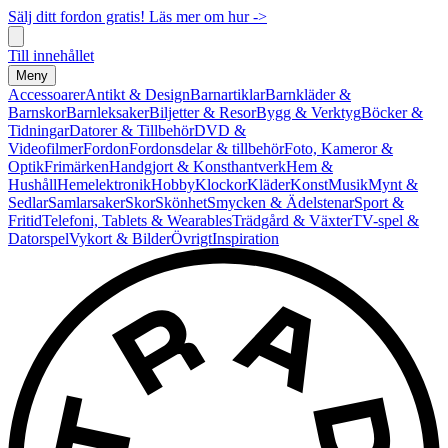
Sälj ditt fordon gratis! Läs mer om hur ->
Till innehållet
Meny
Accessoarer
Antikt & Design
Barnartiklar
Barnkläder &
Barnskor
Barnleksaker
Biljetter & Resor
Bygg & Verktyg
Böcker &
Tidningar
Datorer & Tillbehör
DVD &
Videofilmer
Fordon
Fordonsdelar & tillbehör
Foto, Kameror &
Optik
Frimärken
Handgjort & Konsthantverk
Hem &
Hushåll
Hemelektronik
Hobby
Klockor
Kläder
Konst
Musik
Mynt &
Sedlar
Samlarsaker
Skor
Skönhet
Smycken & Ädelstenar
Sport &
Fritid
Telefoni, Tablets & Wearables
Trädgård & Växter
TV-spel &
Datorspel
Vykort & Bilder
Övrigt
Inspiration