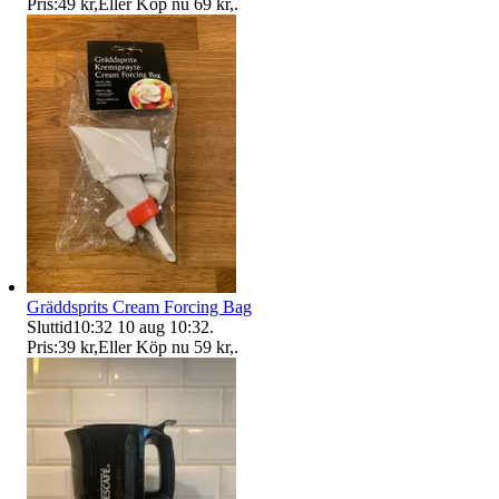
Pris:
49 kr
,
Eller Köp nu
69 kr
,
.
Gräddsprits Cream Forcing Bag
Sluttid
10:32
10 aug 10:32
.
Pris:
39 kr
,
Eller Köp nu
59 kr
,
.