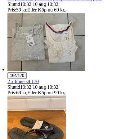
Sluttid
10:32
10 aug 10:32
.
Pris:
59 kr
,
Eller Köp nu
69 kr
,
.
164/170
2 x linne stl 170
Sluttid
10:32
10 aug 10:32
.
Pris:
69 kr
,
Eller Köp nu
99 kr
,
.