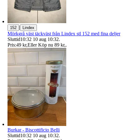
|
152
Lindex
Mörkgrå väst täckväst från Lindex stl 152 med fina deljer
Sluttid
10:32
10 aug 10:32
.
Pris:
49 kr
,
Eller Köp nu
89 kr
,
.
Burkar - Biscottificio Belli
Sluttid
10:32
10 aug 10:32
.