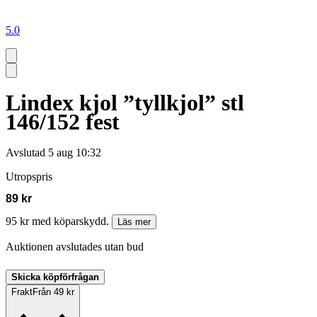
5.0
Lindex kjol ”tyllkjol” stl
146/152 fest
Avslutad
5 aug 10:32
Utropspris
89 kr
95 kr med köparskydd.
Läs mer
Auktionen avslutades utan bud
Skicka köpförfrågan
Frakt
Från 49 kr