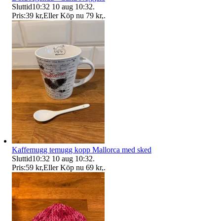
Sluttid
10:32
10 aug 10:32
.
Pris:
39 kr
,
Eller Köp nu
79 kr
,
.
Kaffemugg temugg kopp Mallorca med sked
Sluttid
10:32
10 aug 10:32
.
Pris:
59 kr
,
Eller Köp nu
69 kr
,
.