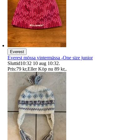
Everest
Everest mössa vintermässa -One size junior
Sluttid
10:32
10 aug 10:32
.
Pris:
79 kr
,
Eller Köp nu
89 kr
,
.