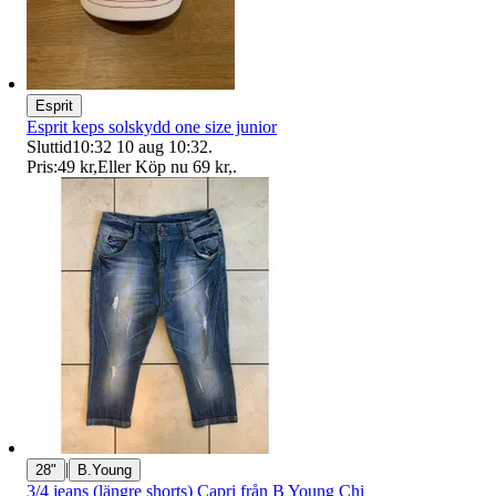
Esprit
Esprit keps solskydd one size junior
Sluttid
10:32
10 aug 10:32
.
Pris:
49 kr
,
Eller Köp nu
69 kr
,
.
|
28"
B.Young
3/4 jeans (längre shorts) Capri från B Young Chi