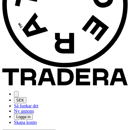
SEK
Så funkar det
Ny annons
Logga in
Skapa konto