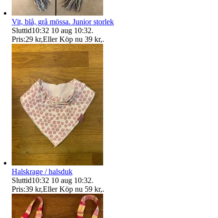
Vit, blå, grå mössa. Junior storlek
Sluttid
10:32
10 aug 10:32
.
Pris:
29 kr
,
Eller Köp nu
39 kr
,
.
Halskrage / halsduk
Sluttid
10:32
10 aug 10:32
.
Pris:
39 kr
,
Eller Köp nu
59 kr
,
.