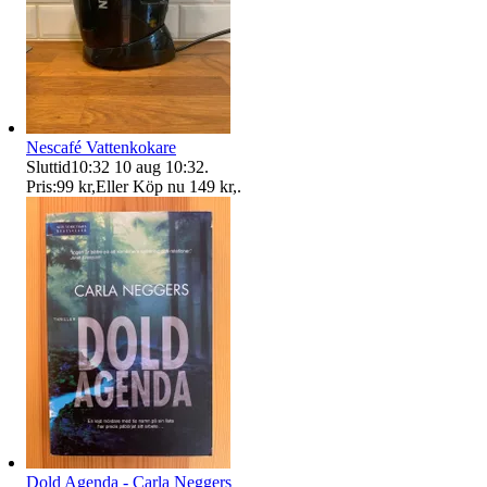
Nescafé Vattenkokare
Sluttid
10:32
10 aug 10:32
.
Pris:
99 kr
,
Eller Köp nu
149 kr
,
.
Dold Agenda - Carla Neggers