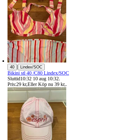
|
40
Lindex/SOC
Bikini stl 40 /C80 Lindex/SOC
Sluttid
10:32
10 aug 10:32
.
Pris:
29 kr
,
Eller Köp nu
39 kr
,
.