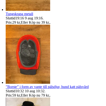
Tungskrapa metall
Sluttid
19:16
9 aug 19:16
.
Pris:
29 kr
,
Eller Köp nu
39 kr
,
.
”Borste” i form av vante till pälsdjur, hund katt pälsvård
Sluttid
10:32
10 aug 10:32
.
Pris:
59 kr
,
Eller Köp nu
79 kr
,
.