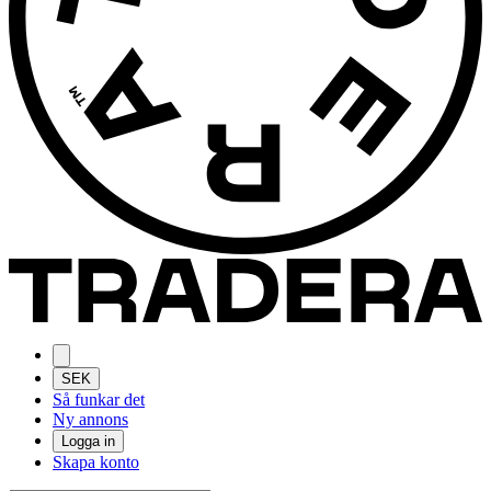
SEK
Så funkar det
Ny annons
Logga in
Skapa konto