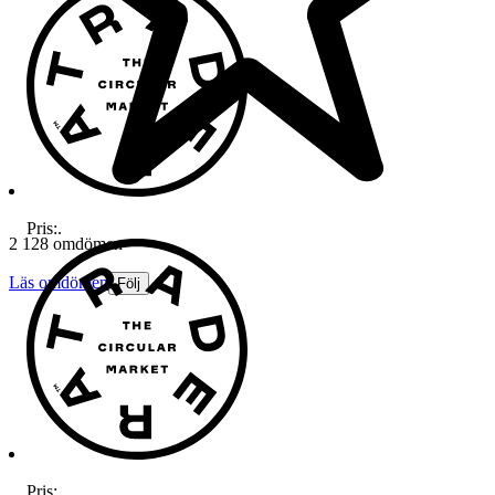
Pris:
.
2 128 omdömen
Läs omdömen
Följ
Pris:
.