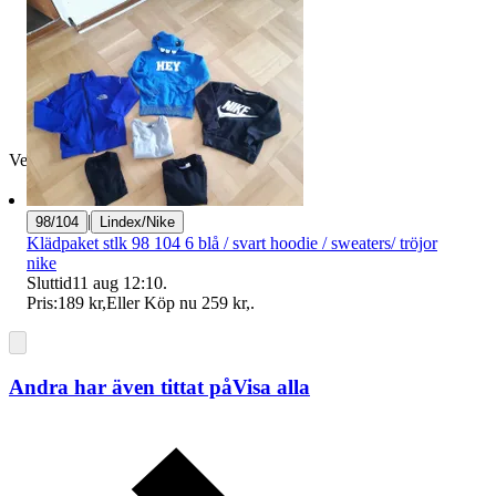
Verifierad
|
98/104
Lindex/Nike
Klädpaket stlk 98 104 6 blå / svart hoodie / sweaters/ tröjor
nike
Sluttid
11 aug 12:10
.
Pris:
189 kr
,
Eller Köp nu
259 kr
,
.
Andra har även tittat på
Visa alla