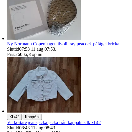
Ny Normann Copenhagen tivoli tray peacock påfågel bricka
Sluttid
07:53
11 aug 07:53
.
Pris:
260 kr
,
Köp nu
.
|
XL/42
KappAhl
Vit kortare jeansjacka jacka från kappahl stlk xl 42
Sluttid
08:43
11 aug 08:43
.