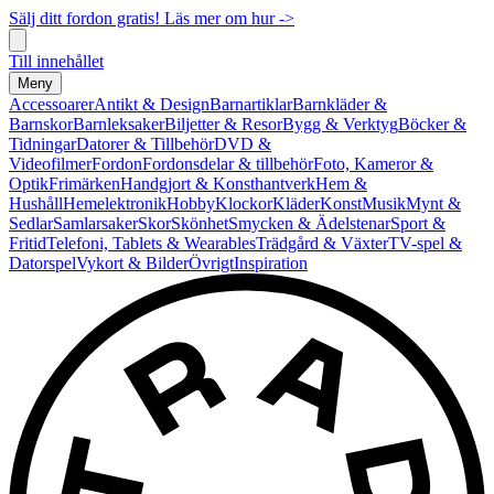
Sälj ditt fordon gratis! Läs mer om hur ->
Till innehållet
Meny
Accessoarer
Antikt & Design
Barnartiklar
Barnkläder &
Barnskor
Barnleksaker
Biljetter & Resor
Bygg & Verktyg
Böcker &
Tidningar
Datorer & Tillbehör
DVD &
Videofilmer
Fordon
Fordonsdelar & tillbehör
Foto, Kameror &
Optik
Frimärken
Handgjort & Konsthantverk
Hem &
Hushåll
Hemelektronik
Hobby
Klockor
Kläder
Konst
Musik
Mynt &
Sedlar
Samlarsaker
Skor
Skönhet
Smycken & Ädelstenar
Sport &
Fritid
Telefoni, Tablets & Wearables
Trädgård & Växter
TV-spel &
Datorspel
Vykort & Bilder
Övrigt
Inspiration