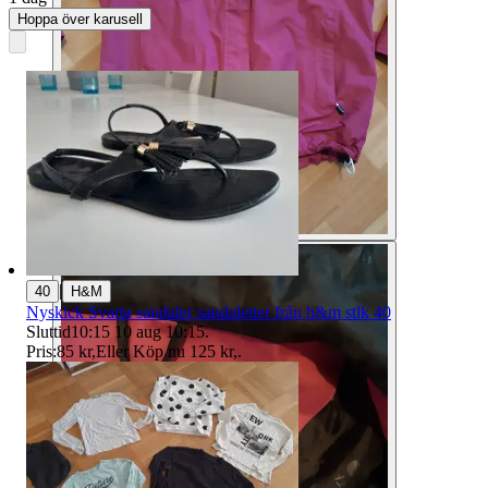
Hoppa över karusell
|
40
H&M
Nyskick Svarta sandaler sandaletter från h&m stlk 40
Sluttid
10:15
10 aug 10:15
.
Pris:
85 kr
,
Eller Köp nu
125 kr
,
.