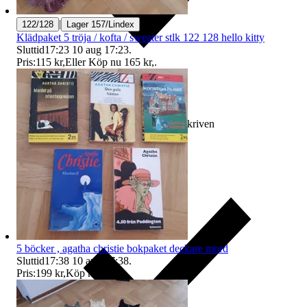
|
122/128
Lager 157/Lindex
Klädpaket 5 tröja / kofta / sweater stlk 122 128 hello kitty
Sluttid
17:23
10 aug 17:23
.
Pris:
115 kr
,
Eller Köp nu
165 kr
,
.
Ersättning om varan inte är som beskriven
5 böcker , agatha christie bokpaket deckare mord
Sluttid
17:38
10 aug 17:38
.
Pris:
199 kr
,
Köp nu
.