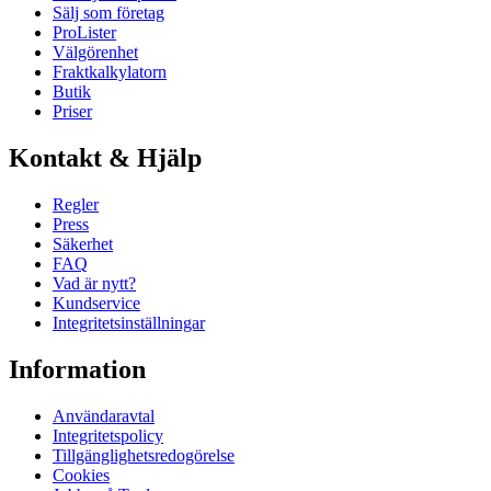
Sälj som företag
ProLister
Välgörenhet
Fraktkalkylatorn
Butik
Priser
Kontakt & Hjälp
Regler
Press
Säkerhet
FAQ
Vad är nytt?
Kundservice
Integritetsinställningar
Information
Användaravtal
Integritetspolicy
Tillgänglighetsredogörelse
Cookies