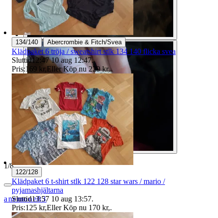
|
134/140
Abercrombie & Fitch/Svea
Klädpaket 6 tröja / sweatshirt stlk 134 140 flicka svea
Sluttid
12:47
10 aug 12:47
.
Pris:
169 kr
,
Eller Köp nu
229 kr
,
.
1
/
8
122/128
Klädpaket 6 t-shirt stlk 122 128 star wars / mario /
pyjamashjältarna
Sluttid
13:57
10 aug 13:57
.
anemone83
Pris:
125 kr
,
Eller Köp nu
170 kr
,
.