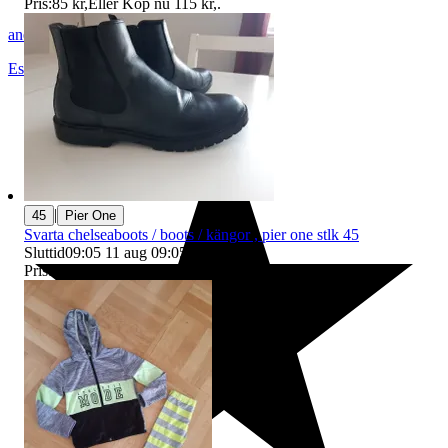
Pris:
85 kr
,
Eller Köp nu
115 kr
,
.
anemone83
Eslöv
,
Sverige
|
45
Pier One
Svarta chelseaboots / boots / kängor , pier one stlk 45
Sluttid
09:05
11 aug 09:05
.
Pris:
129 kr
,
Eller Köp nu
159 kr
,
.