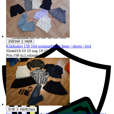
Ersättning om du inte får din vara
|
158/164
H&M
Klädpaket 158 164 sommarkläder linne / shorts / kjol
Sluttid
18:10
10 aug 18:10
.
Pris:
198 kr
,
Ledande bud
.
|
S/36
H&M/Zara