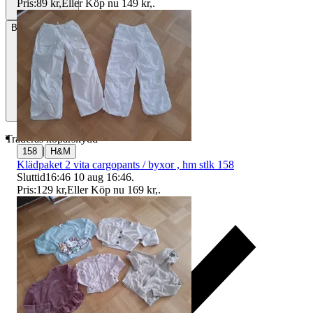
Pris:
89 kr
,
Eller Köp nu
149 kr
,
.
Betalning
Via Tradera
Traderas köparskydd
|
158
H&M
Klädpaket 2 vita cargopants / byxor , hm stlk 158
Sluttid
16:46
10 aug 16:46
.
Pris:
129 kr
,
Eller Köp nu
169 kr
,
.