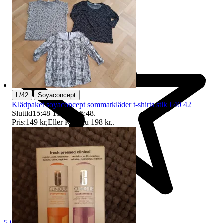
|
L/42
Soyaconcept
Klädpaket soyaconcept sommarkläder t-shirts stlk l 40 42
Sluttid
15:48
10 aug 15:48
.
Pris:
149 kr
,
Eller Köp nu
198 kr
,
.
5.0