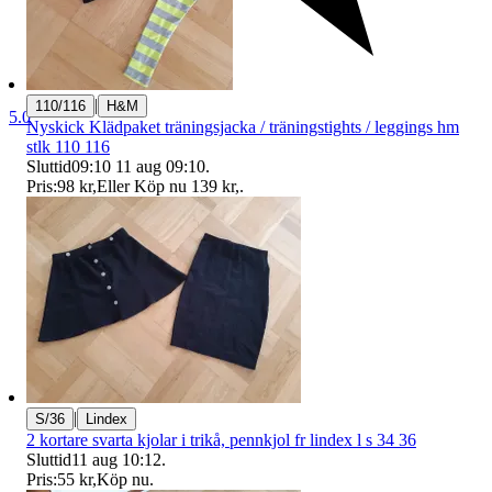
|
110/116
H&M
5.0
Nyskick Klädpaket träningsjacka / träningstights / leggings hm
stlk 110 116
Sluttid
09:10
11 aug 09:10
.
Pris:
98 kr
,
Eller Köp nu
139 kr
,
.
|
S/36
Lindex
2 kortare svarta kjolar i trikå, pennkjol fr lindex l s 34 36
Sluttid
11 aug 10:12
.
Pris:
55 kr
,
Köp nu
.