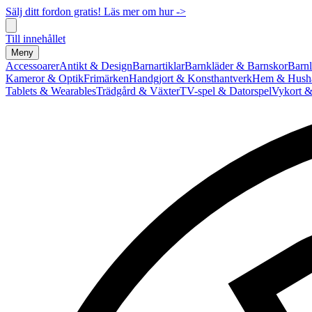
Sälj ditt fordon gratis! Läs mer om hur ->
Till innehållet
Meny
Accessoarer
Antikt & Design
Barnartiklar
Barnkläder & Barnskor
Barnl
Kameror & Optik
Frimärken
Handgjort & Konsthantverk
Hem & Hushå
Tablets & Wearables
Trädgård & Växter
TV-spel & Datorspel
Vykort &