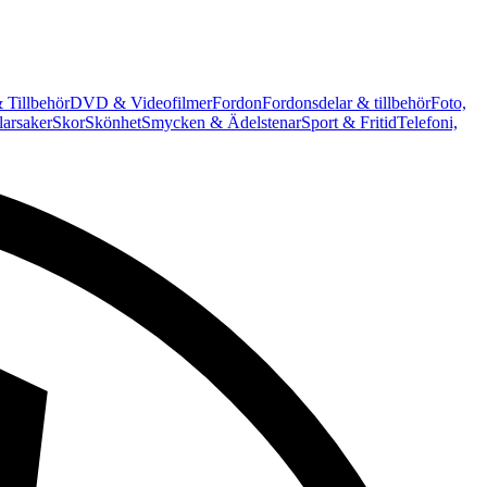
 Tillbehör
DVD & Videofilmer
Fordon
Fordonsdelar & tillbehör
Foto,
arsaker
Skor
Skönhet
Smycken & Ädelstenar
Sport & Fritid
Telefoni,