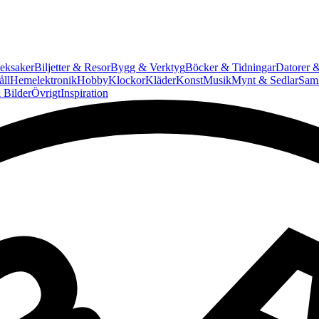
eksaker
Biljetter & Resor
Bygg & Verktyg
Böcker & Tidningar
Datorer &
ll
Hemelektronik
Hobby
Klockor
Kläder
Konst
Musik
Mynt & Sedlar
Saml
 Bilder
Övrigt
Inspiration