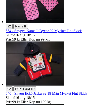
|
92
Name It
554 - Snygga Name It Byxor 92 Mycket Fint Skick
Sluttid
16 aug 18:15
.
Pris:
59 kr
,
Eller Köp nu
99 kr
,
.
|
92
ECKO UNLTD
540 - Snygg Eckö Jacka 92 18 Mån Mycket Fint Skick
Sluttid
16 aug 18:15
.
Pris:
99 kr
,
Eller Köp nu
199 kr
,
.