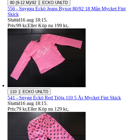
|
80 (9-12 M)/92
ECKO UNLTD
556 - Snygga Eckö Jeans Byxor 80/92 18 Mån Mycket Fint
Skick
Sluttid
16 aug 18:15
.
Pris:
99 kr
,
Eller Köp nu
199 kr
,
.
|
110
ECKO UNLTD
541 - Snygg Eckö Red Tröja 110 5 År Mycket Fint Skick
Sluttid
16 aug 18:15
.
Pris:
79 kr
,
Eller Köp nu
129 kr
,
.