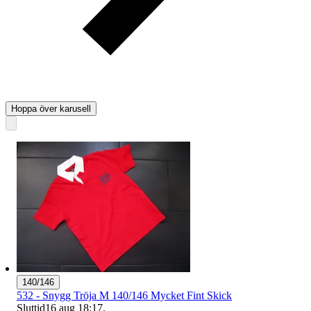
Hoppa över karusell
140/146
532 - Snygg Tröja M 140/146 Mycket Fint Skick
Sluttid
16 aug 18:17
.