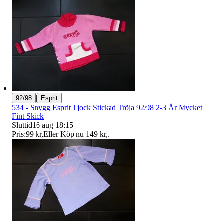
|
92/98
Esprit
534 - Snygg Esprit Tjock Stickad Tröja 92/98 2-3 År Mycket
Fint Skick
Sluttid
16 aug 18:15
.
Pris:
99 kr
,
Eller Köp nu
149 kr
,
.