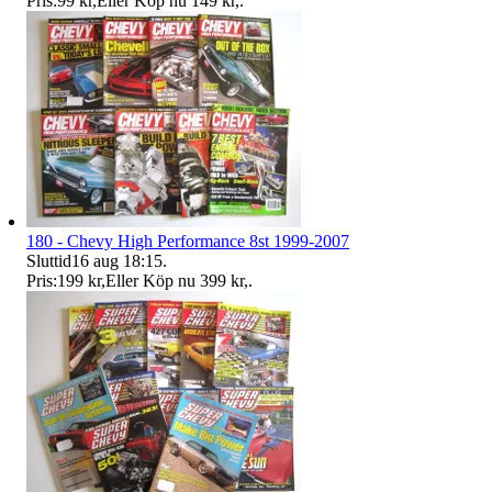
Pris:
99 kr
,
Eller Köp nu
149 kr
,
.
180 - Chevy High Performance 8st 1999-2007
Sluttid
16 aug 18:15
.
Pris:
199 kr
,
Eller Köp nu
399 kr
,
.