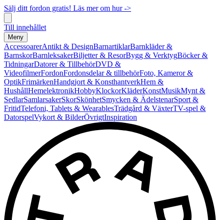
Sälj ditt fordon gratis! Läs mer om hur ->
Till innehållet
Meny
Accessoarer
Antikt & Design
Barnartiklar
Barnkläder &
Barnskor
Barnleksaker
Biljetter & Resor
Bygg & Verktyg
Böcker &
Tidningar
Datorer & Tillbehör
DVD &
Videofilmer
Fordon
Fordonsdelar & tillbehör
Foto, Kameror &
Optik
Frimärken
Handgjort & Konsthantverk
Hem &
Hushåll
Hemelektronik
Hobby
Klockor
Kläder
Konst
Musik
Mynt &
Sedlar
Samlarsaker
Skor
Skönhet
Smycken & Ädelstenar
Sport &
Fritid
Telefoni, Tablets & Wearables
Trädgård & Växter
TV-spel &
Datorspel
Vykort & Bilder
Övrigt
Inspiration