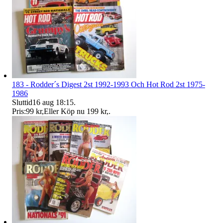
183 - Rodder´s Digest 2st 1992-1993 Och Hot Rod 2st 1975-
1986
Sluttid
16 aug 18:15
.
Pris:
99 kr
,
Eller Köp nu
199 kr
,
.