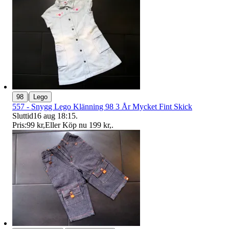
|
98
Lego
557 - Snygg Lego Klänning 98 3 År Mycket Fint Skick
Sluttid
16 aug 18:15
.
Pris:
99 kr
,
Eller Köp nu
199 kr
,
.