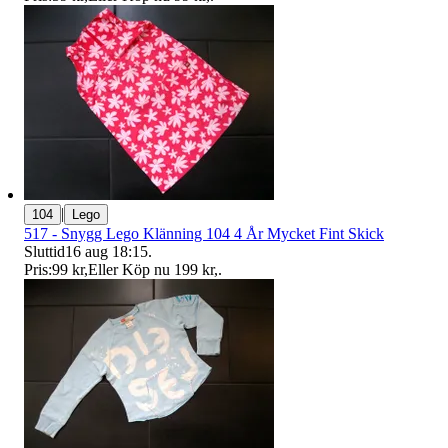
|
104
Lego
517 - Snygg Lego Klänning 104 4 År Mycket Fint Skick
Sluttid
16 aug 18:15
.
Pris:
99 kr
,
Eller Köp nu
199 kr
,
.