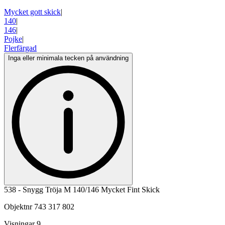
Mycket gott skick
|
140
|
146
|
Pojke
|
Flerfärgad
Inga eller minimala tecken på användning
538 - Snygg Tröja M 140/146 Mycket Fint Skick
Objektnr
743 317 802
Visningar
9