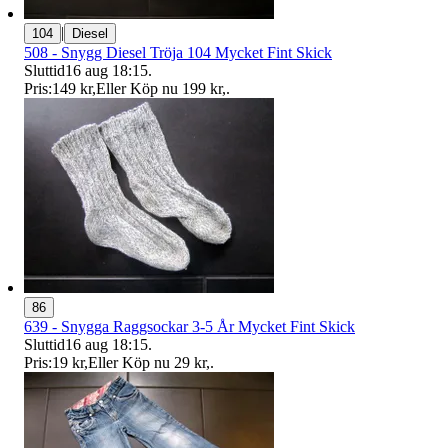
|
104
Diesel
508 - Snygg Diesel Tröja 104 Mycket Fint Skick
Sluttid
16 aug 18:15
.
Pris:
149 kr
,
Eller Köp nu
199 kr
,
.
86
639 - Snygga Raggsockar 3-5 År Mycket Fint Skick
Sluttid
16 aug 18:15
.
Pris:
19 kr
,
Eller Köp nu
29 kr
,
.