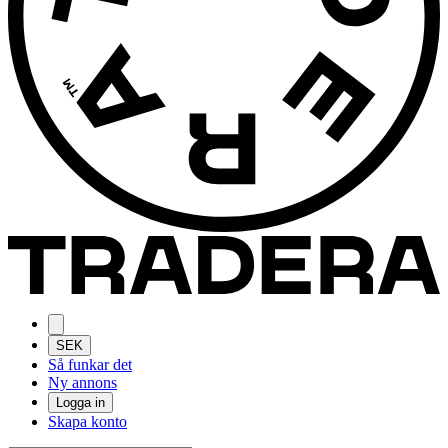
SEK
Så funkar det
Ny annons
Logga in
Skapa konto