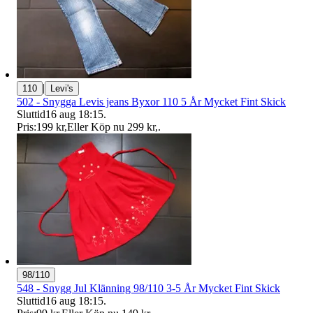
|
110
Levi's
502 - Snygga Levis jeans Byxor 110 5 År Mycket Fint Skick
Sluttid
16 aug 18:15
.
Pris:
199 kr
,
Eller Köp nu
299 kr
,
.
98/110
548 - Snygg Jul Klänning 98/110 3-5 År Mycket Fint Skick
Sluttid
16 aug 18:15
.