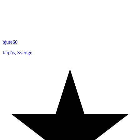
bjure60
Järpås
,
Sverige