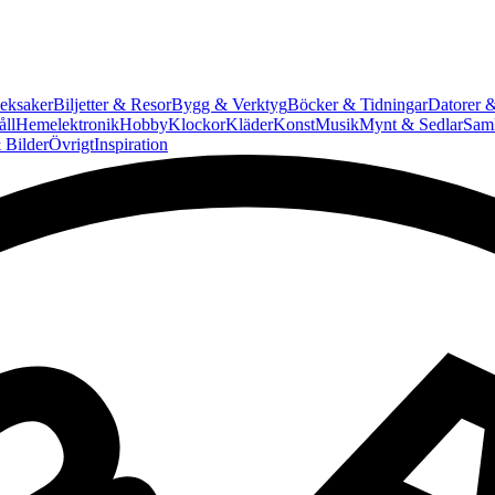
eksaker
Biljetter & Resor
Bygg & Verktyg
Böcker & Tidningar
Datorer &
ll
Hemelektronik
Hobby
Klockor
Kläder
Konst
Musik
Mynt & Sedlar
Saml
 Bilder
Övrigt
Inspiration