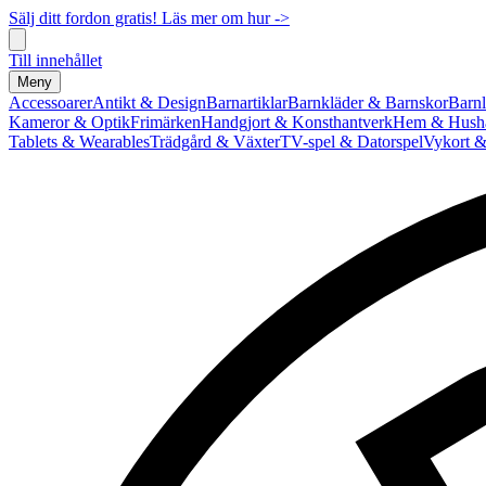
Sälj ditt fordon gratis! Läs mer om hur ->
Till innehållet
Meny
Accessoarer
Antikt & Design
Barnartiklar
Barnkläder & Barnskor
Barnl
Kameror & Optik
Frimärken
Handgjort & Konsthantverk
Hem & Hushå
Tablets & Wearables
Trädgård & Växter
TV-spel & Datorspel
Vykort &