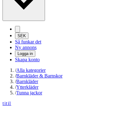
SEK
Så funkar det
Ny annons
Logga in
Skapa konto
/
Alla kategorier
/
Barnkläder & Barnskor
/
Barnkläder
/
Ytterkläder
/
Tunna jackor
titil