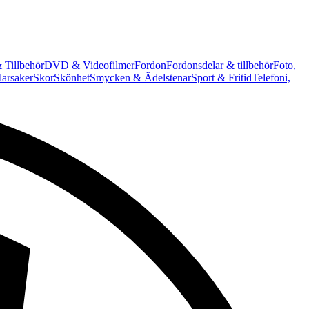
 Tillbehör
DVD & Videofilmer
Fordon
Fordonsdelar & tillbehör
Foto,
arsaker
Skor
Skönhet
Smycken & Ädelstenar
Sport & Fritid
Telefoni,