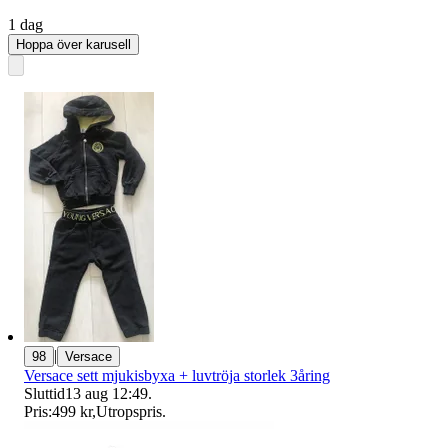
1 dag
Hoppa över karusell
|
98
Versace
Versace sett mjukisbyxa + luvtröja storlek 3åring
Sluttid
13 aug 12:49
.
Pris:
499 kr
,
Utropspris
.