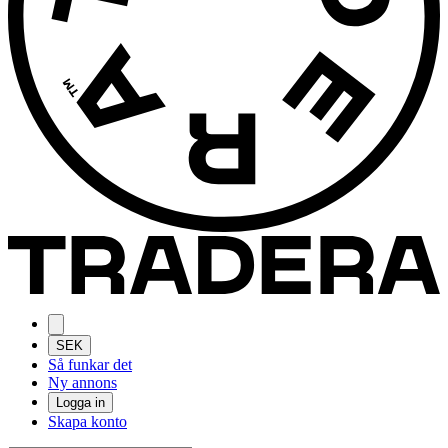
SEK
Så funkar det
Ny annons
Logga in
Skapa konto