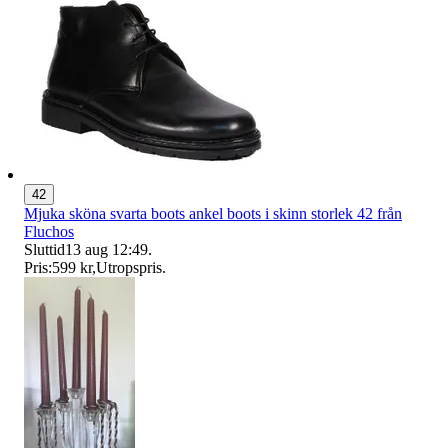
42
Mjuka sköna svarta boots ankel boots i skinn storlek 42 från
Fluchos
Sluttid
13 aug 12:49
.
Pris:
599 kr
,
Utropspris
.