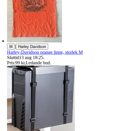
|
M
Harley Davidson
Harley-Davidson orange linne, storlek M
Sluttid
13 aug 18:25
.
Pris:
99 kr
,
Ledande bud
.