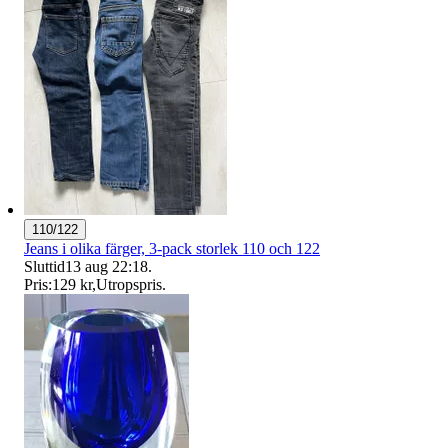
110/122
Jeans i olika färger, 3-pack storlek 110 och 122
Sluttid
13 aug 22:18
.
Pris:
129 kr
,
Utropspris
.