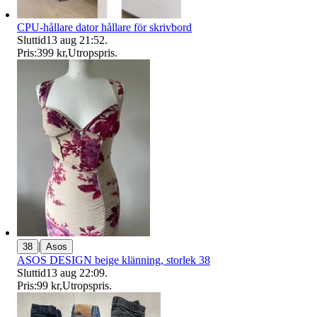
CPU-hållare dator hållare för skrivbord
Sluttid
13 aug 21:52
.
Pris:
399 kr
,
Utropspris
.
|
38
Asos
ASOS DESIGN beige klänning, storlek 38
Sluttid
13 aug 22:09
.
Pris:
99 kr
,
Utropspris
.