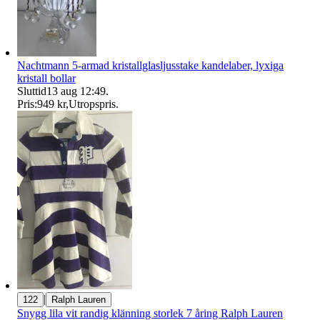
Nachtmann 5-armad kristallglasljusstake kandelaber, lyxiga
kristall bollar
Sluttid
13 aug 12:49
.
Pris:
949 kr
,
Utropspris
.
|
122
Ralph Lauren
Snygg lila vit randig klänning storlek 7 åring Ralph Lauren