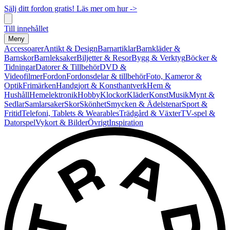
Sälj ditt fordon gratis! Läs mer om hur ->
Till innehållet
Meny
Accessoarer
Antikt & Design
Barnartiklar
Barnkläder &
Barnskor
Barnleksaker
Biljetter & Resor
Bygg & Verktyg
Böcker &
Tidningar
Datorer & Tillbehör
DVD &
Videofilmer
Fordon
Fordonsdelar & tillbehör
Foto, Kameror &
Optik
Frimärken
Handgjort & Konsthantverk
Hem &
Hushåll
Hemelektronik
Hobby
Klockor
Kläder
Konst
Musik
Mynt &
Sedlar
Samlarsaker
Skor
Skönhet
Smycken & Ädelstenar
Sport &
Fritid
Telefoni, Tablets & Wearables
Trädgård & Växter
TV-spel &
Datorspel
Vykort & Bilder
Övrigt
Inspiration