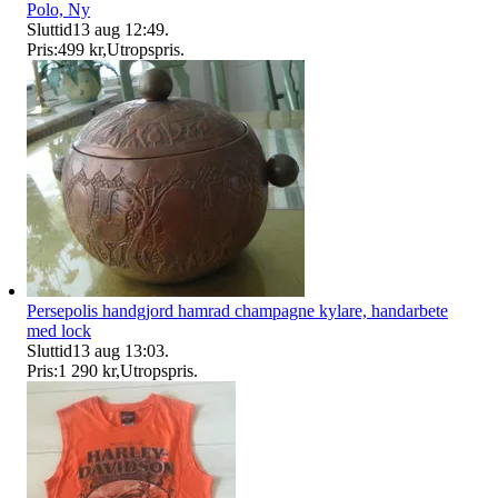
Polo, Ny
Sluttid
13 aug 12:49
.
Pris:
499 kr
,
Utropspris
.
Persepolis handgjord hamrad champagne kylare, handarbete
med lock
Sluttid
13 aug 13:03
.
Pris:
1 290 kr
,
Utropspris
.