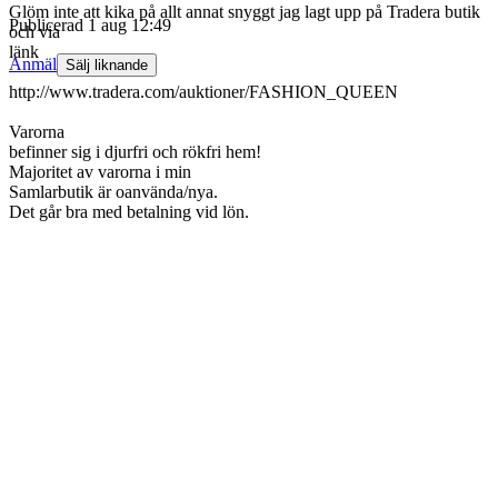
Glöm inte att kika på allt annat snyggt jag lagt upp på Tradera butik
Publicerad
1 aug 12:49
och via
länk
Anmäl
Sälj liknande
http://www.tradera.com/auktioner/FASHION_QUEEN
Varorna
befinner sig i djurfri och rökfri hem!
Majoritet av varorna i min
Samlarbutik är oanvända/nya.
Det går bra med betalning vid lön.