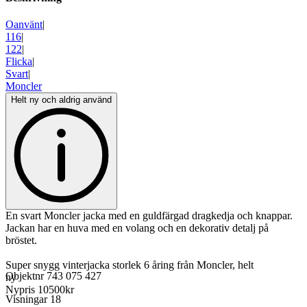
Oanvänt
|
116
|
122
|
Flicka
|
Svart
|
Moncler
Helt ny och aldrig använd
En svart Moncler jacka med en guldfärgad dragkedja och knappar.
Jackan har en huva med en volang och en dekorativ detalj på
bröstet.
Super snygg vinterjacka storlek 6 åring från Moncler, helt
Objektnr
743 075 427
ny
Nypris 10500kr
Visningar
18