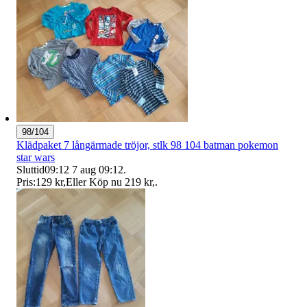
98/104
Klädpaket 7 långärmade tröjor, stlk 98 104 batman pokemon
star wars
Sluttid
09:12
7 aug 09:12
.
Pris:
129 kr
,
Eller Köp nu
219 kr
,
.