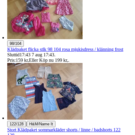
98/104
Klädpaket flicka stlk 98 104 rosa mjukisdress / klänning frost
Sluttid
17:43
7 aug 17:43
.
Pris:
159 kr
,
Eller Köp nu
199 kr
,
.
|
122/128
H&M/Name It
Stort Klädpaket sommarkläder shorts / linne / badshorts 122