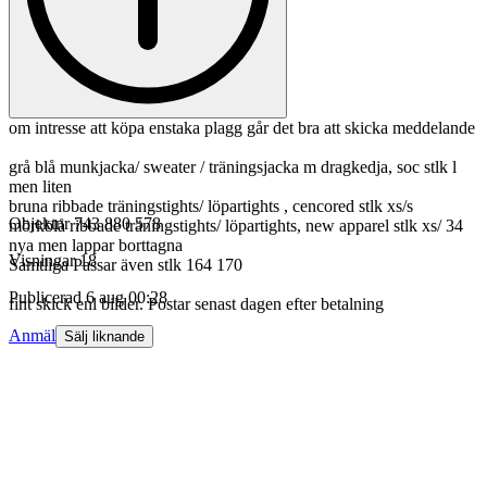
om intresse att köpa enstaka plagg går det bra att skicka meddelande
grå blå munkjacka/ sweater / träningsjacka m dragkedja, soc stlk l
men liten
bruna ribbade träningstights/ löpartights , cencored stlk xs/s
Objektnr
743 880 578
mörkblå ribbade träningstights/ löpartights, new apparel stlk xs/ 34
nya men lappar borttagna
Visningar
18
Samtliga Passar även stlk 164 170
Publicerad
6 aug 00:28
fint skick enl bilder. Postar senast dagen efter betalning
Anmäl
Sälj liknande