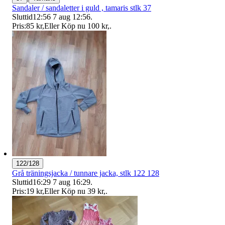
Sandaler / sandaletter i guld , tamaris stlk 37
Sluttid
12:56
7 aug 12:56
.
Pris:
85 kr
,
Eller Köp nu
100 kr
,
.
122/128
Grå träningsjacka / tunnare jacka, stlk 122 128
Sluttid
16:29
7 aug 16:29
.
Pris:
19 kr
,
Eller Köp nu
39 kr
,
.