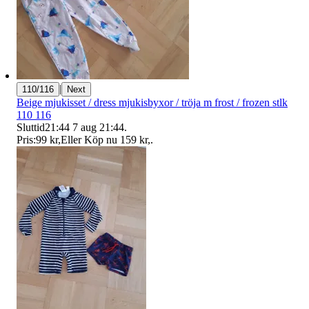
|
110/116
Next
Beige mjukisset / dress mjukisbyxor / tröja m frost / frozen stlk
110 116
Sluttid
21:44
7 aug 21:44
.
Pris:
99 kr
,
Eller Köp nu
159 kr
,
.