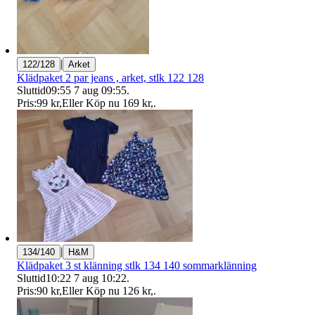
|
122/128
Arket
Klädpaket 2 par jeans , arket, stlk 122 128
Sluttid
09:55
7 aug 09:55
.
Pris:
99 kr
,
Eller Köp nu
169 kr
,
.
|
134/140
H&M
Klädpaket 3 st klänning stlk 134 140 sommarklänning
Sluttid
10:22
7 aug 10:22
.
Pris:
90 kr
,
Eller Köp nu
126 kr
,
.