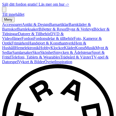
Sälj ditt fordon gratis! Läs mer om hur ->
Till innehållet
Meny
Accessoarer
Antikt & Design
Barnartiklar
Barnkläder &
Barnskor
Barnleksaker
Biljetter & Resor
Bygg & Verktyg
Böcker &
Tidningar
Datorer & Tillbehör
DVD &
Videofilmer
Fordon
Fordonsdelar & tillbehör
Foto, Kameror &
Optik
Frimärken
Handgjort & Konsthantverk
Hem &
Hushåll
Hemelektronik
Hobby
Klockor
Kläder
Konst
Musik
Mynt &
Sedlar
Samlarsaker
Skor
Skönhet
Smycken & Ädelstenar
Sport &
Fritid
Telefoni, Tablets & Wearables
Trädgård & Växter
TV-spel &
Datorspel
Vykort & Bilder
Övrigt
Inspiration