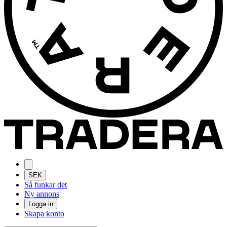
SEK
Så funkar det
Ny annons
Logga in
Skapa konto