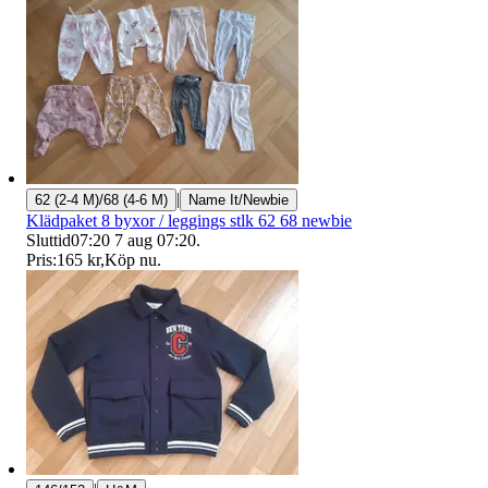
|
62 (2-4 M)/68 (4-6 M)
Name It/Newbie
Klädpaket 8 byxor / leggings stlk 62 68 newbie
Sluttid
07:20
7 aug 07:20
.
Pris:
165 kr
,
Köp nu
.