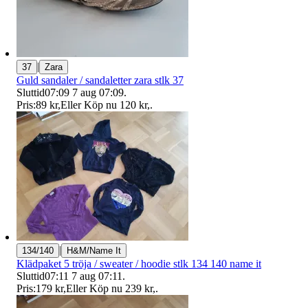
|
37
Zara
Guld sandaler / sandaletter zara stlk 37
Sluttid
07:09
7 aug 07:09
.
Pris:
89 kr
,
Eller Köp nu
120 kr
,
.
|
134/140
H&M/Name It
Klädpaket 5 tröja / sweater / hoodie stlk 134 140 name it
Sluttid
07:11
7 aug 07:11
.
Pris:
179 kr
,
Eller Köp nu
239 kr
,
.