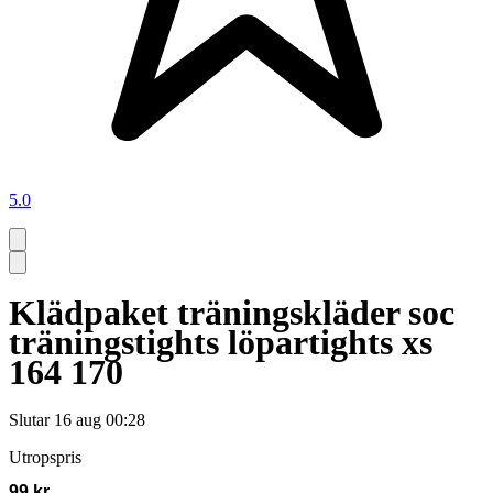
5.0
Klädpaket träningskläder soc
träningstights löpartights xs
164 170
Slutar
16 aug 00:28
Utropspris
99 kr