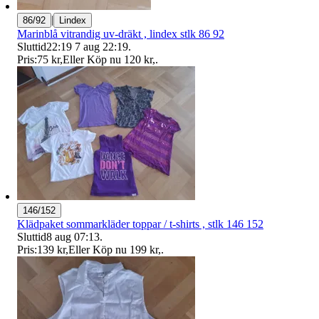
|
86/92
Lindex
Marinblå vitrandig uv-dräkt , lindex stlk 86 92
Sluttid
22:19
7 aug 22:19
.
Pris:
75 kr
,
Eller Köp nu
120 kr
,
.
146/152
Klädpaket sommarkläder toppar / t-shirts , stlk 146 152
Sluttid
8 aug 07:13
.
Pris:
139 kr
,
Eller Köp nu
199 kr
,
.