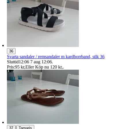
36
Svarta sandaler / remsandaler m kardborrband, stlk 36
Sluttid
12:06
7 aug 12:06
.
Pris:
95 kr
,
Eller Köp nu
120 kr
,
.
|
37
Tamaris