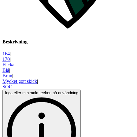
Beskrivning
164
|
170
|
Flicka
|
Blå
|
Brun
|
Mycket gott skick
|
SOC
Inga eller minimala tecken på användning