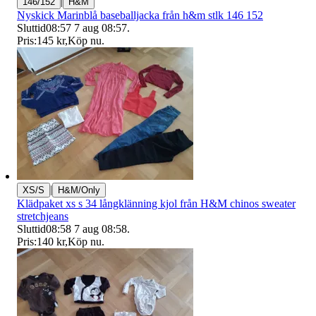
|
146/152
H&M
Nyskick Marinblå baseballjacka från h&m stlk 146 152
Sluttid
08:57
7 aug 08:57
.
Pris:
145 kr
,
Köp nu
.
|
XS/S
H&M/Only
Klädpaket xs s 34 långklänning kjol från H&M chinos sweater
stretchjeans
Sluttid
08:58
7 aug 08:58
.
Pris:
140 kr
,
Köp nu
.