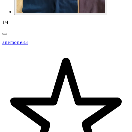
1
/
4
anemone83