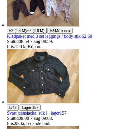
|
62 (2-4 M)/68 (4-6 M)
H&M/Lindex
Klädpaket med 3 set leggings / body stlk 62 68
Sluttid
08:59
7 aug 08:59
.
Pris:
150 kr
,
Köp nu
.
|
L/42
Lager 157
Svart jeansjacka, stlk l , lager157
Sluttid
09:08
7 aug 09:08
.
Pris:
98 kr
,
Ledande bud
.