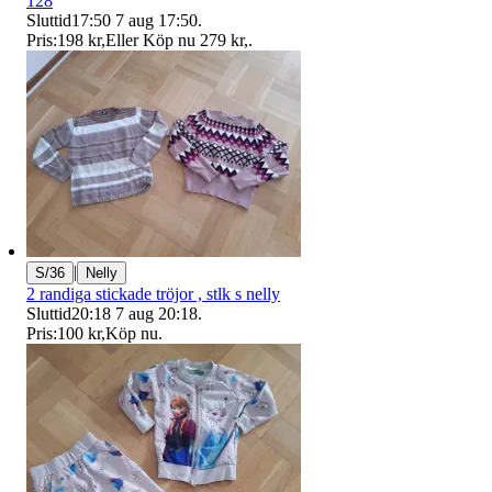
128
Sluttid
17:50
7 aug 17:50
.
Pris:
198 kr
,
Eller Köp nu
279 kr
,
.
|
S/36
Nelly
2 randiga stickade tröjor , stlk s nelly
Sluttid
20:18
7 aug 20:18
.
Pris:
100 kr
,
Köp nu
.