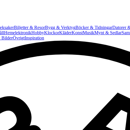
eksaker
Biljetter & Resor
Bygg & Verktyg
Böcker & Tidningar
Datorer &
ll
Hemelektronik
Hobby
Klockor
Kläder
Konst
Musik
Mynt & Sedlar
Saml
 Bilder
Övrigt
Inspiration