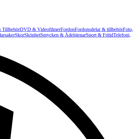
 Tillbehör
DVD & Videofilmer
Fordon
Fordonsdelar & tillbehör
Foto,
arsaker
Skor
Skönhet
Smycken & Ädelstenar
Sport & Fritid
Telefoni,