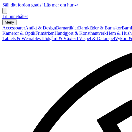
Sälj ditt fordon gratis! Läs mer om hur ->
Till innehållet
Meny
Accessoarer
Antikt & Design
Barnartiklar
Barnkläder & Barnskor
Barnl
Kameror & Optik
Frimärken
Handgjort & Konsthantverk
Hem & Hushå
Tablets & Wearables
Trädgård & Växter
TV-spel & Datorspel
Vykort &