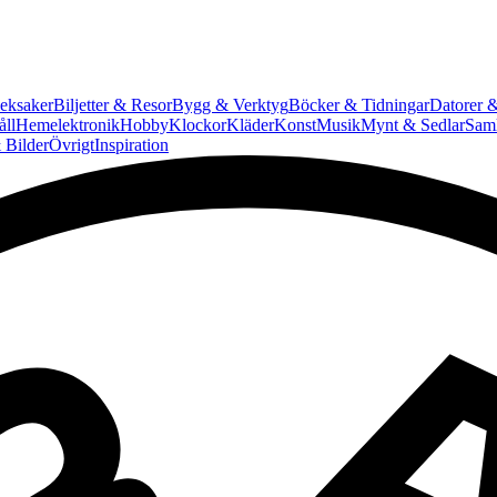
eksaker
Biljetter & Resor
Bygg & Verktyg
Böcker & Tidningar
Datorer &
ll
Hemelektronik
Hobby
Klockor
Kläder
Konst
Musik
Mynt & Sedlar
Saml
 Bilder
Övrigt
Inspiration