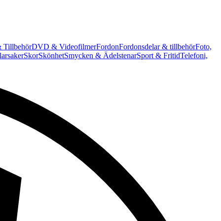
 Tillbehör
DVD & Videofilmer
Fordon
Fordonsdelar & tillbehör
Foto,
arsaker
Skor
Skönhet
Smycken & Ädelstenar
Sport & Fritid
Telefoni,