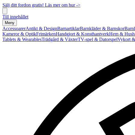
Sälj ditt fordon gratis! Läs mer om hur ->
Till innehållet
Meny
Accessoarer
Antikt & Design
Barnartiklar
Barnkläder & Barnskor
Barnl
Kameror & Optik
Frimärken
Handgjort & Konsthantverk
Hem & Hushå
Tablets & Wearables
Trädgård & Växter
TV-spel & Datorspel
Vykort &