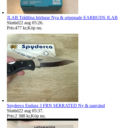
JLAB Trådlösa hörlurar Nya & oöppnade EARBUDS JLAB
Sluttid
22 aug 05:26
.
Pris:
477 kr
,
Köp nu
.
Spyderco Endura 3 FRN SERRATED Ny & oanvänd
Sluttid
22 aug 05:37
.
Pris:
2 388 kr
,
Köp nu
.