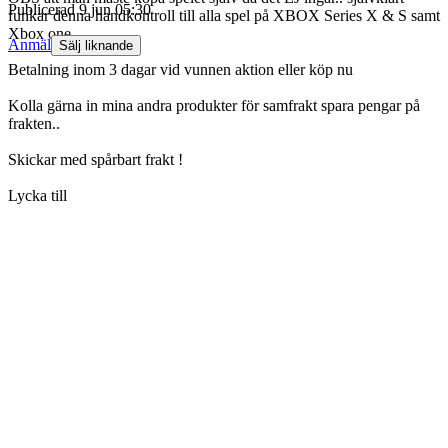
Publicerad
9 jun 05:30
funkar denna handkontroll till alla spel på XBOX Series X & S samt
Xbox one.
Anmäl
Sälj liknande
Betalning inom 3 dagar vid vunnen aktion eller köp nu
Kolla gärna in mina andra produkter för samfrakt spara pengar på
frakten..
Skickar med spårbart frakt !
Lycka till