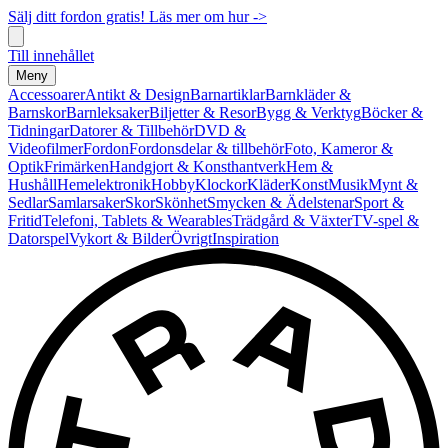
Sälj ditt fordon gratis! Läs mer om hur ->
Till innehållet
Meny
Accessoarer
Antikt & Design
Barnartiklar
Barnkläder &
Barnskor
Barnleksaker
Biljetter & Resor
Bygg & Verktyg
Böcker &
Tidningar
Datorer & Tillbehör
DVD &
Videofilmer
Fordon
Fordonsdelar & tillbehör
Foto, Kameror &
Optik
Frimärken
Handgjort & Konsthantverk
Hem &
Hushåll
Hemelektronik
Hobby
Klockor
Kläder
Konst
Musik
Mynt &
Sedlar
Samlarsaker
Skor
Skönhet
Smycken & Ädelstenar
Sport &
Fritid
Telefoni, Tablets & Wearables
Trädgård & Växter
TV-spel &
Datorspel
Vykort & Bilder
Övrigt
Inspiration