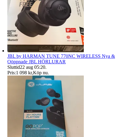
JBL by HARMAN TUNE 770NC WIRELESS Nya &
Oöppnade JBL HÖRLURAR
Sluttid
22 aug 05:20
.
Pris:
1 098 kr
,
Köp nu
.