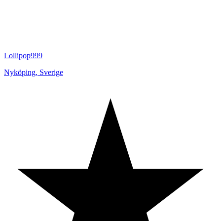
Lollipop999
Nyköping
,
Sverige