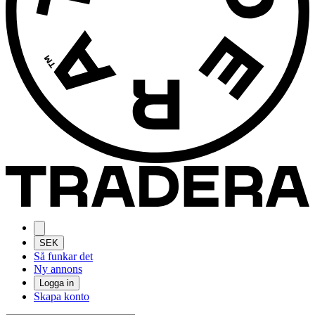
SEK
Så funkar det
Ny annons
Logga in
Skapa konto