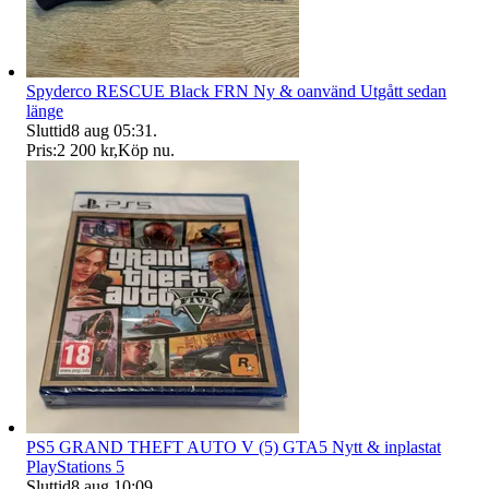
Spyderco RESCUE Black FRN Ny & oanvänd Utgått sedan
länge
Sluttid
8 aug 05:31
.
Pris:
2 200 kr
,
Köp nu
.
PS5 GRAND THEFT AUTO V (5) GTA5 Nytt & inplastat
PlayStations 5
Sluttid
8 aug 10:09
.