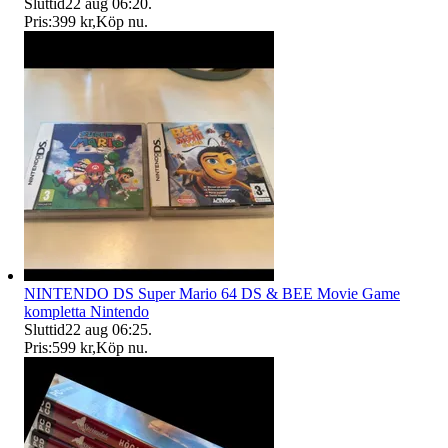
Sluttid
22 aug 06:20
.
Pris:
399 kr
,
Köp nu
.
NINTENDO DS Super Mario 64 DS & BEE Movie Game
kompletta Nintendo
Sluttid
22 aug 06:25
.
Pris:
599 kr
,
Köp nu
.