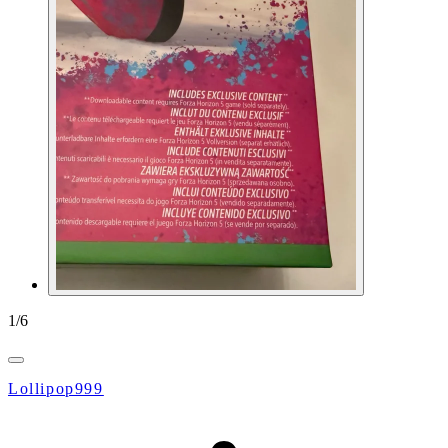
1
/
6
Lollipop999