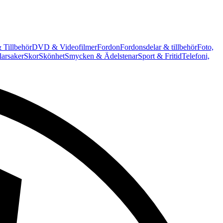
 Tillbehör
DVD & Videofilmer
Fordon
Fordonsdelar & tillbehör
Foto,
arsaker
Skor
Skönhet
Smycken & Ädelstenar
Sport & Fritid
Telefoni,