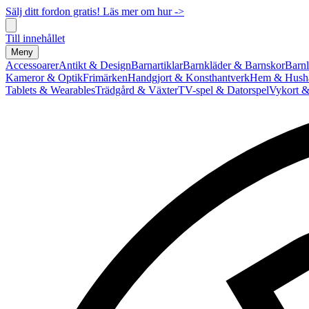
Sälj ditt fordon gratis! Läs mer om hur ->
Till innehållet
Meny
Accessoarer
Antikt & Design
Barnartiklar
Barnkläder & Barnskor
Barnl
Kameror & Optik
Frimärken
Handgjort & Konsthantverk
Hem & Hushå
Tablets & Wearables
Trädgård & Växter
TV-spel & Datorspel
Vykort &