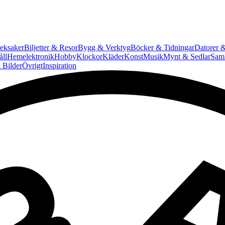
eksaker
Biljetter & Resor
Bygg & Verktyg
Böcker & Tidningar
Datorer &
ll
Hemelektronik
Hobby
Klockor
Kläder
Konst
Musik
Mynt & Sedlar
Saml
 Bilder
Övrigt
Inspiration