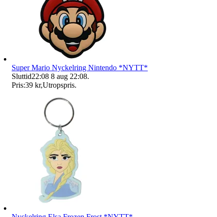
Super Mario Nyckelring Nintendo *NYTT*
Sluttid
22:08
8 aug 22:08
.
Pris:
39 kr
,
Utropspris
.
Nyckelring Elsa Frozen Frost *NYTT*