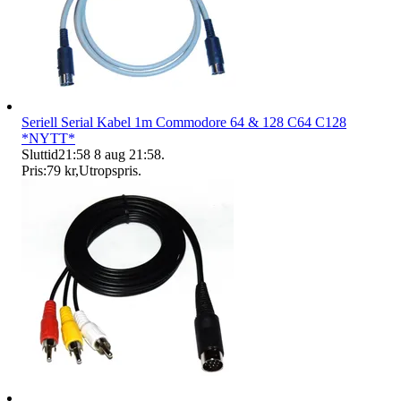
Seriell Serial Kabel 1m Commodore 64 & 128 C64 C128
*NYTT*
Sluttid
21:58
8 aug 21:58
.
Pris:
79 kr
,
Utropspris
.