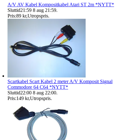
A/V AV Kabel Kompositkabel Atari ST 2m *NYTT*
Sluttid
21:59
8 aug 21:59
.
Pris:
89 kr
,
Utropspris
.
Scartkabel Scart Kabel 2 meter A/V Komposit Signal
Commodore 64 C64 *NYTT*
Sluttid
22:00
8 aug 22:00
.
Pris:
149 kr
,
Utropspris
.