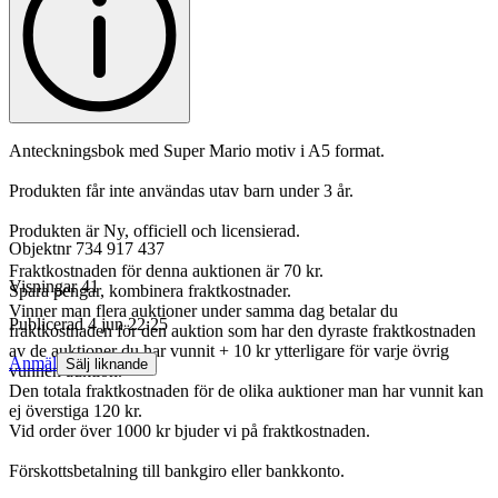
Anteckningsbok med Super Mario motiv i A5 format.
Produkten får inte användas utav barn under 3 år.
Produkten är Ny, officiell och licensierad.
Objektnr
734 917 437
Fraktkostnaden för denna auktionen är 70 kr.
Visningar
41
Spara pengar, kombinera fraktkostnader.
Vinner man flera auktioner under samma dag betalar du
Publicerad
4 jun 22:25
fraktkostnaden för den auktion som har den dyraste fraktkostnaden
av de auktioner du har vunnit + 10 kr ytterligare för varje övrig
Anmäl
Sälj liknande
vunnen auktion.
Den totala fraktkostnaden för de olika auktioner man har vunnit kan
ej överstiga 120 kr.
Vid order över 1000 kr bjuder vi på fraktkostnaden.
Förskottsbetalning till bankgiro eller bankkonto.