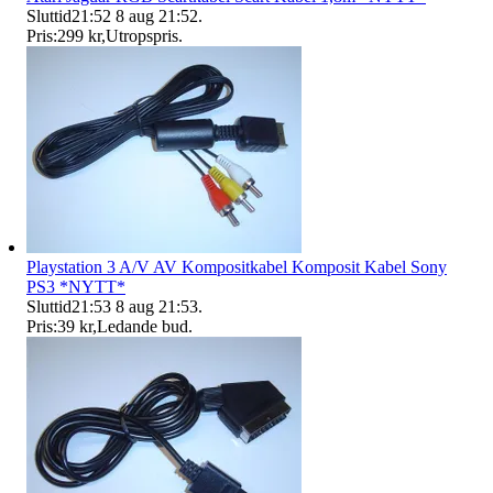
Sluttid
21:52
8 aug 21:52
.
Pris:
299 kr
,
Utropspris
.
Playstation 3 A/V AV Kompositkabel Komposit Kabel Sony
PS3 *NYTT*
Sluttid
21:53
8 aug 21:53
.
Pris:
39 kr
,
Ledande bud
.