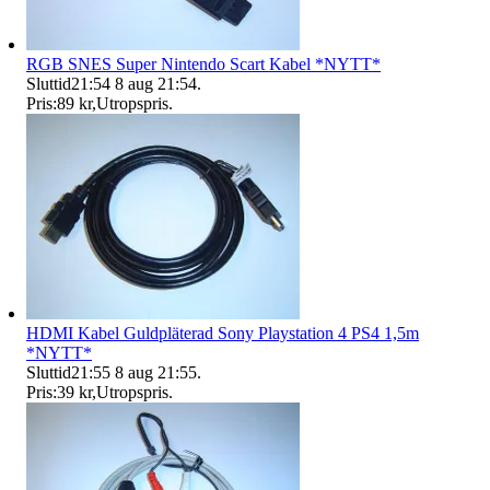
RGB SNES Super Nintendo Scart Kabel *NYTT*
Sluttid
21:54
8 aug 21:54
.
Pris:
89 kr
,
Utropspris
.
HDMI Kabel Guldpläterad Sony Playstation 4 PS4 1,5m
*NYTT*
Sluttid
21:55
8 aug 21:55
.
Pris:
39 kr
,
Utropspris
.