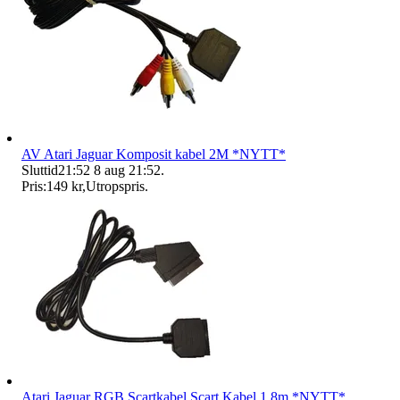
AV Atari Jaguar Komposit kabel 2M *NYTT*
Sluttid
21:52
8 aug 21:52
.
Pris:
149 kr
,
Utropspris
.
Atari Jaguar RGB Scartkabel Scart Kabel 1,8m *NYTT*