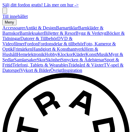
Sälj ditt fordon gratis! Läs mer om hur ->
Till innehållet
Meny
Accessoarer
Antikt & Design
Barnartiklar
Barnkläder &
Barnskor
Barnleksaker
Biljetter & Resor
Bygg & Verktyg
Böcker &
Tidningar
Datorer & Tillbehör
DVD &
Videofilmer
Fordon
Fordonsdelar & tillbehör
Foto, Kameror &
Optik
Frimärken
Handgjort & Konsthantverk
Hem &
Hushåll
Hemelektronik
Hobby
Klockor
Kläder
Konst
Musik
Mynt &
Sedlar
Samlarsaker
Skor
Skönhet
Smycken & Ädelstenar
Sport &
Fritid
Telefoni, Tablets & Wearables
Trädgård & Växter
TV-spel &
Datorspel
Vykort & Bilder
Övrigt
Inspiration