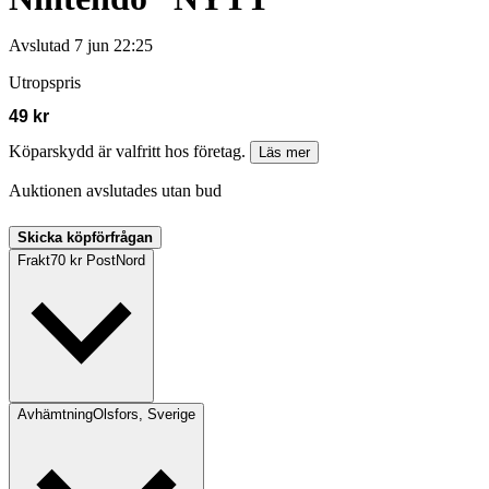
Avslutad
7 jun 22:25
Utropspris
49 kr
Köparskydd är valfritt hos företag.
Läs mer
Auktionen avslutades utan bud
Skicka köpförfrågan
Frakt
70 kr PostNord
Avhämtning
Olsfors, Sverige