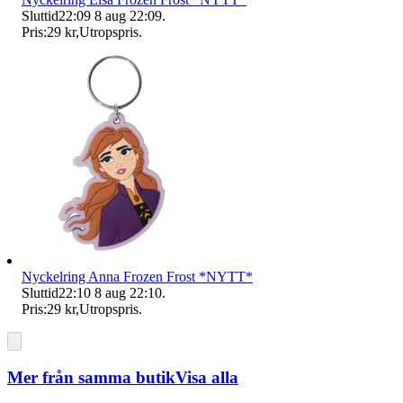
Sluttid
22:09
8 aug 22:09
.
Pris:
29 kr
,
Utropspris
.
Nyckelring Anna Frozen Frost *NYTT*
Sluttid
22:10
8 aug 22:10
.
Pris:
29 kr
,
Utropspris
.
Mer från samma butik
Visa alla