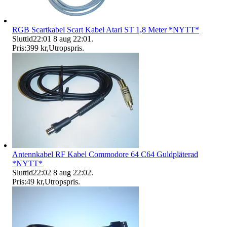
RGB Scartkabel Scart Kabel Atari ST 1,8 Meter *NYTT*
Sluttid
22:01
8 aug 22:01
.
Pris:
399 kr
,
Utropspris
.
Antennkabel RF Kabel Commodore 64 C64 Guldpläterad
*NYTT*
Sluttid
22:02
8 aug 22:02
.
Pris:
49 kr
,
Utropspris
.