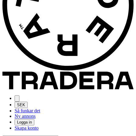
SEK
Så funkar det
Ny annons
Logga in
Skapa konto