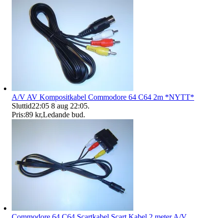
A/V AV Kompositkabel Commodore 64 C64 2m *NYTT*
Sluttid
22:05
8 aug 22:05
.
Pris:
89 kr
,
Ledande bud
.
Commodore 64 C64 Scartkabel Scart Kabel 2 meter A/V