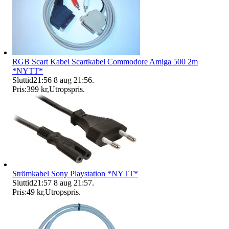
RGB Scart Kabel Scartkabel Commodore Amiga 500 2m
*NYTT*
Sluttid
21:56
8 aug 21:56
.
Pris:
399 kr
,
Utropspris
.
Strömkabel Sony Playstation *NYTT*
Sluttid
21:57
8 aug 21:57
.
Pris:
49 kr
,
Utropspris
.