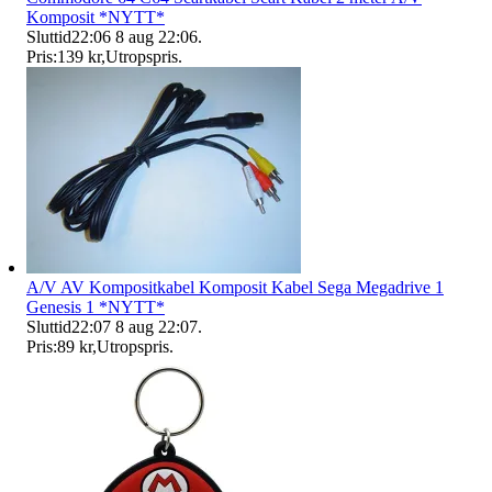
Komposit *NYTT*
Sluttid
22:06
8 aug 22:06
.
Pris:
139 kr
,
Utropspris
.
A/V AV Kompositkabel Komposit Kabel Sega Megadrive 1
Genesis 1 *NYTT*
Sluttid
22:07
8 aug 22:07
.
Pris:
89 kr
,
Utropspris
.