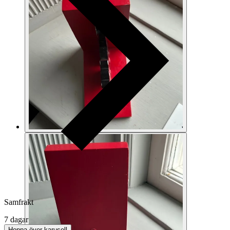
Samfrakt
7 dagar
Hoppa över karusell