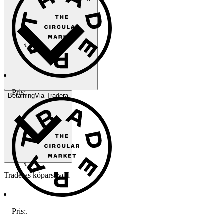
Pris:
.
Betalning
Via Tradera
Traderas köparskydd
Pris:
.