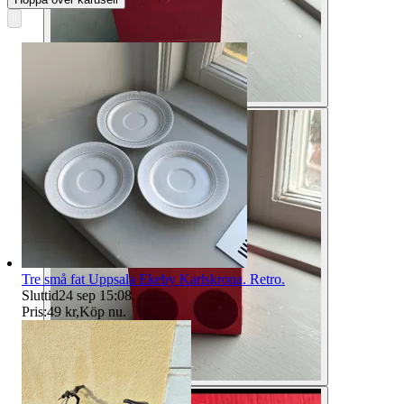
Tre små fat Uppsala Ekeby Karlskrona. Retro.
Sluttid
24 sep 15:08
.
Pris:
49 kr
,
Köp nu
.