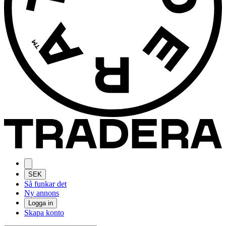
SEK
Så funkar det
Ny annons
Logga in
Skapa konto