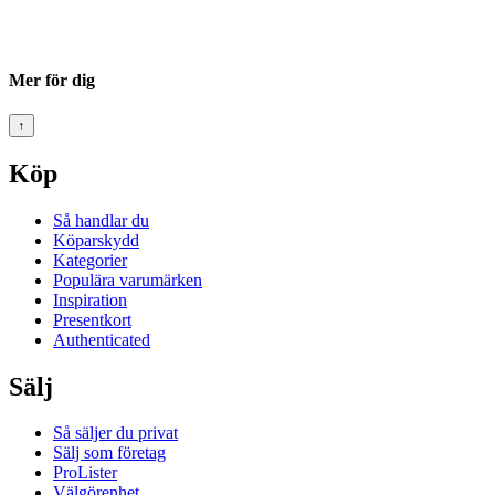
Mer för dig
↑
Köp
Så handlar du
Köparskydd
Kategorier
Populära varumärken
Inspiration
Presentkort
Authenticated
Sälj
Så säljer du privat
Sälj som företag
ProLister
Välgörenhet