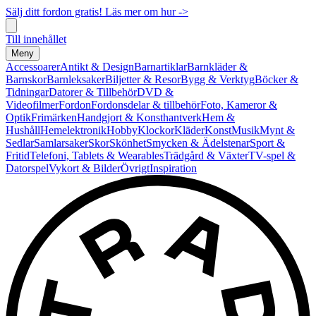
Sälj ditt fordon gratis! Läs mer om hur ->
Till innehållet
Meny
Accessoarer
Antikt & Design
Barnartiklar
Barnkläder &
Barnskor
Barnleksaker
Biljetter & Resor
Bygg & Verktyg
Böcker &
Tidningar
Datorer & Tillbehör
DVD &
Videofilmer
Fordon
Fordonsdelar & tillbehör
Foto, Kameror &
Optik
Frimärken
Handgjort & Konsthantverk
Hem &
Hushåll
Hemelektronik
Hobby
Klockor
Kläder
Konst
Musik
Mynt &
Sedlar
Samlarsaker
Skor
Skönhet
Smycken & Ädelstenar
Sport &
Fritid
Telefoni, Tablets & Wearables
Trädgård & Växter
TV-spel &
Datorspel
Vykort & Bilder
Övrigt
Inspiration