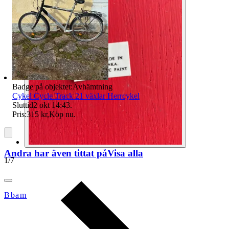
Badge på objektet:
Avhämtning
Cykel Cycle Track 21 växlar Herrcykel
Sluttid
2 okt 14:43
.
Pris:
315 kr
,
Köp nu
.
Andra har även tittat på
Visa alla
1
/
7
Bbam