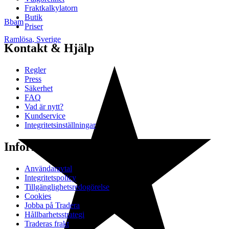
Fraktkalkylatorn
Butik
Bbam
Priser
Ramlösa
,
Sverige
Kontakt & Hjälp
Regler
Press
Säkerhet
FAQ
Vad är nytt?
Kundservice
Integritetsinställningar
Information
Användaravtal
Integritetspolicy
Tillgänglighetsredogörelse
Cookies
Jobba på Tradera
Hållbarhetsstrategi
Traderas frakt