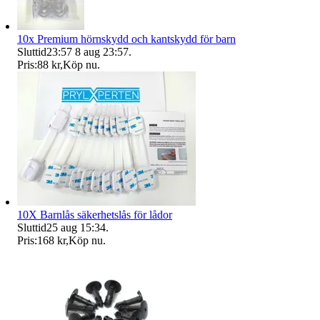
10x Premium hörnskydd och kantskydd för barn
Sluttid
23:57
8 aug 23:57
.
Pris:
88 kr
,
Köp nu
.
10X Barnlås säkerhetslås för lådor
Sluttid
25 aug 15:34
.
Pris:
168 kr
,
Köp nu
.