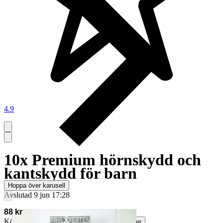
4.9
10x Premium hörnskydd och
kantskydd för barn
Hoppa över karusell
Avslutad
9 jun 17:28
88 kr
Köparskydd är valfritt hos företag.
Läs mer