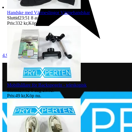
Handske med Värmeslingor Värmehandskar
Sluttid
23:51
8 aug 23:51
.
Pris:
332 kr
,
Köp nu
.
4.9
Mobilhållare för Backspegeln - teleskopisk
Sluttid
23:52
8 aug 23:52
.
Pris:
49 kr
,
Köp nu
.