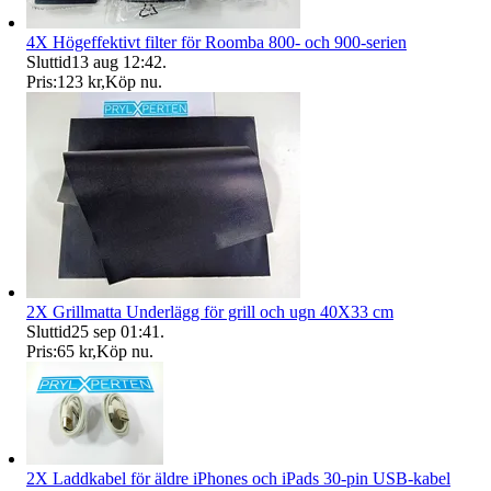
4X Högeffektivt filter för Roomba 800- och 900-serien
Sluttid
13 aug 12:42
.
Pris:
123 kr
,
Köp nu
.
2X Grillmatta Underlägg för grill och ugn 40X33 cm
Sluttid
25 sep 01:41
.
Pris:
65 kr
,
Köp nu
.
2X Laddkabel för äldre iPhones och iPads 30-pin USB-kabel