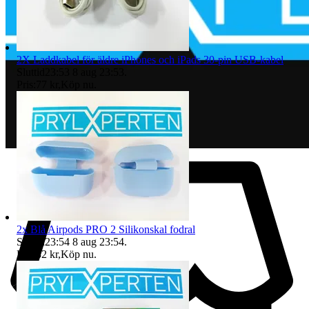
2X Laddkabel för äldre iPhones och iPads 30-pin USB-kabel
Sluttid
23:53
8 aug 23:53
.
Pris:
77 kr
,
Köp nu
.
2x Blå Airpods PRO 2 Silikonskal fodral
Sluttid
23:54
8 aug 23:54
.
Pris:
32 kr
,
Köp nu
.