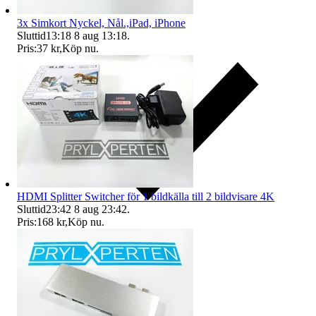
3x Simkort Nyckel, Nål.,iPad, iPhone
Sluttid
13:18
8 aug 13:18
.
Pris:
37 kr
,
Köp nu
.
HDMI Splitter Switcher för 1 bildkälla till 2 bildvisare 4K
Sluttid
23:42
8 aug 23:42
.
Pris:
168 kr
,
Köp nu
.
Ersättning om du inte får din vara