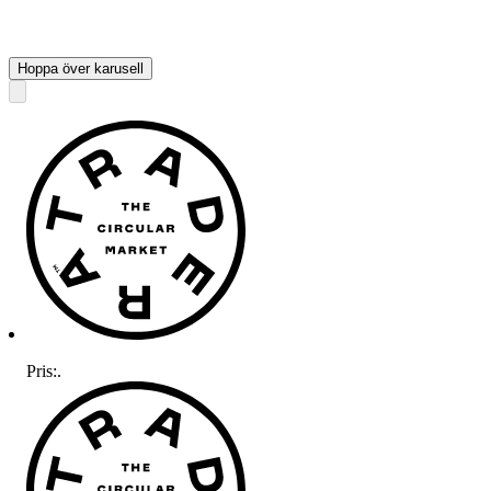
Hoppa över karusell
Pris:
.