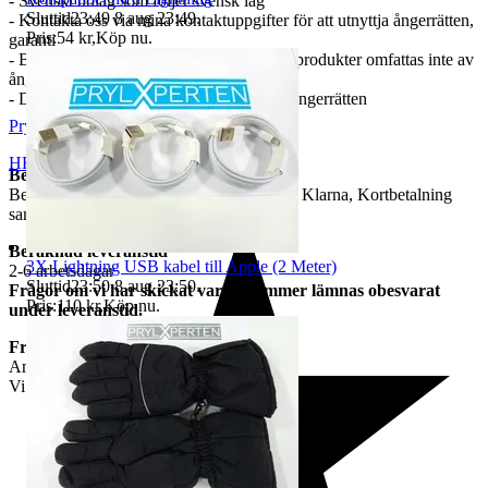
- Svenskt bolag som följer svensk lag
Sluttid
23:49
8 aug 23:49
.
- Kontakta oss via mina kontaktuppgifter för att utnyttja ångerrätten,
Pris:
54 kr
,
Köp nu
.
garanti
- Batterier, engångsprodukter samt hygienprodukter omfattas inte av
ångerrätten
- Du som köpare står för returfrakten vid ångerrätten
Prylxperten
HELSINGBORG
,
Sverige
Betalning
Betalning sker via Tradera som möjlig gör Klarna, Kortbetalning
samt Swish.....
Beräknad leveranstid
3X Lightning USB kabel till Apple (2 Meter)
2-6 arbetsdagar
Sluttid
23:50
8 aug 23:50
.
Frågor om vi har skickat varan kommer lämnas obesvarat
Pris:
110 kr
,
Köp nu
.
under leveranstid.
Frakt
Angiven i tradera annonsen
Vi har inte Samfrakt.