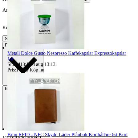
Annonsen avslutades utan köp
Köpförfrågan är tyvärr inte tillgänglig.
Slutade
9 jun 17:28
Frakt
33 kr PostNord
Metall Dolce Gusto Nespresso Kaffekapslar Expressokapslar
1st
Sluttid
13:13
8 aug 13:13
.
Pris:
179 kr
,
Köp nu
.
Betalning
Via Tradera
Brun RFID - NFC Skydd Läder Plånbok Korthållare 6st Kort
Välj till köparskydd