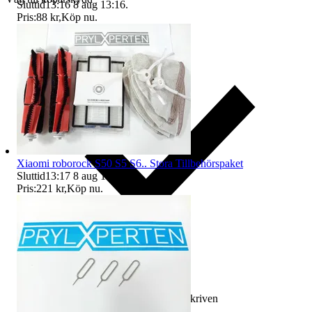
Sluttid
13:16
8 aug 13:16
.
Pris:
88 kr
,
Köp nu
.
Xiaomi roborock S50 S5 S6.. Stora Tillbehörspaket
Sluttid
13:17
8 aug 13:17
.
Pris:
221 kr
,
Köp nu
.
Ersättning om varan inte är som beskriven