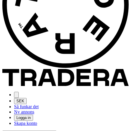
SEK
Så funkar det
Ny annons
Logga in
Skapa konto