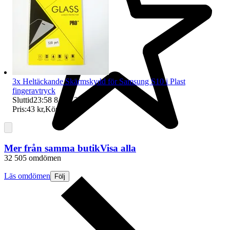
3x Heltäckande Skärmskydd för Samsung S10 i Plast
fingeravtryck
Sluttid
23:58
8 aug 23:58
.
Pris:
43 kr
,
Köp nu
.
Mer från samma butik
Visa alla
32 505 omdömen
Läs omdömen
Följ