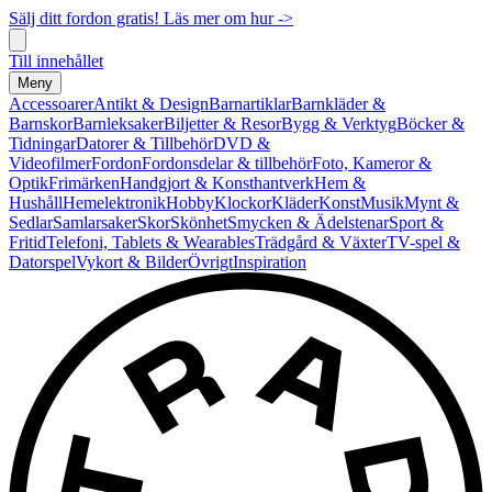
Sälj ditt fordon gratis! Läs mer om hur ->
Till innehållet
Meny
Accessoarer
Antikt & Design
Barnartiklar
Barnkläder &
Barnskor
Barnleksaker
Biljetter & Resor
Bygg & Verktyg
Böcker &
Tidningar
Datorer & Tillbehör
DVD &
Videofilmer
Fordon
Fordonsdelar & tillbehör
Foto, Kameror &
Optik
Frimärken
Handgjort & Konsthantverk
Hem &
Hushåll
Hemelektronik
Hobby
Klockor
Kläder
Konst
Musik
Mynt &
Sedlar
Samlarsaker
Skor
Skönhet
Smycken & Ädelstenar
Sport &
Fritid
Telefoni, Tablets & Wearables
Trädgård & Växter
TV-spel &
Datorspel
Vykort & Bilder
Övrigt
Inspiration