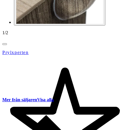
1
/
2
Prylxperten
Mer från säljaren
Visa alla