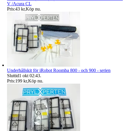
V /Acura CL
Pris:
43 kr
,
Köp nu
.
Underhållskit för iRobot Roomba 800 - och 900 - serien
Sluttid
1 okt 02:43
.
Pris:
199 kr
,
Köp nu
.