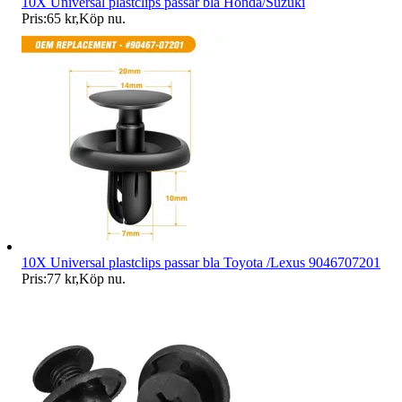
10X Universal plastclips passar bla Honda/Suzuki
Pris:
65 kr
,
Köp nu
.
10X Universal plastclips passar bla Toyota /Lexus 9046707201
Pris:
77 kr
,
Köp nu
.