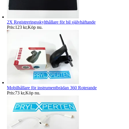
2X Registreringsskylthållare för bil självhäftande
Pris:
123 kr
,
Köp nu
.
Mobilhållare för instrumentbrädan 360 Roterande
Pris:
73 kr
,
Köp nu
.