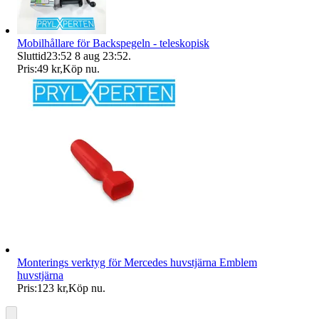
Mobilhållare för Backspegeln - teleskopisk
Sluttid
23:52
8 aug 23:52
.
Pris:
49 kr
,
Köp nu
.
Monterings verktyg för Mercedes huvstjärna Emblem
huvstjärna
Pris:
123 kr
,
Köp nu
.