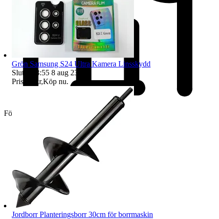
Grön Samsung S24 Ultra Kamera Linsskydd
Sluttid
23:55
8 aug 23:55
.
Pris:
32 kr
,
Köp nu
.
Företag
Jordborr Planteringsborr 30cm för borrmaskin