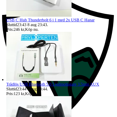
USB C Hub Thunderbolt 6 i 1 med 2x USB C Hanar
Sluttid
23:43
8 aug 23:43
.
Pris:
246 kr
,
Köp nu
.
Trådlös USB Bluetooth 5.0 Ljudmottagare 3.5mm AUX
Sluttid
23:44
8 aug 23:44
.
Pris:
123 kr
,
Köp nu
.