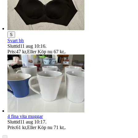
S
Svart bh
Sluttid
11 aug 10:16
.
Pris:
47 kr
,
Eller Köp nu
67 kr
,
.
4 fina vita muggar
Sluttid
11 aug 10:17
.
Pris:
61 kr
,
Eller Köp nu
71 kr
,
.