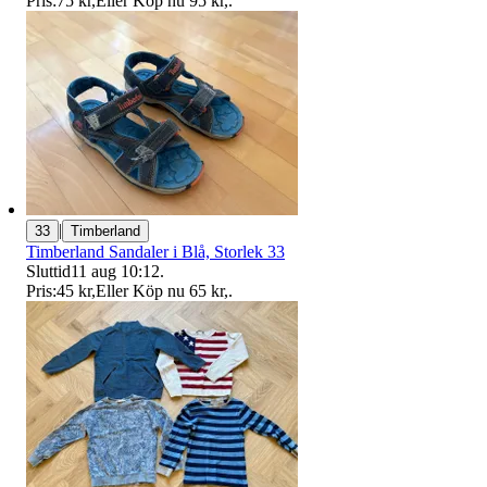
Pris:
75 kr
,
Eller Köp nu
95 kr
,
.
|
33
Timberland
Timberland Sandaler i Blå, Storlek 33
Sluttid
11 aug 10:12
.
Pris:
45 kr
,
Eller Köp nu
65 kr
,
.