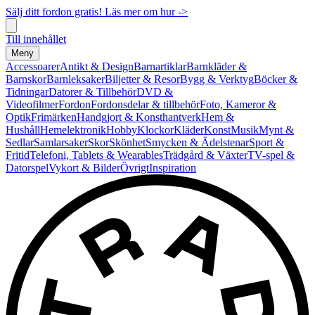
Sälj ditt fordon gratis! Läs mer om hur ->
Till innehållet
Meny
Accessoarer
Antikt & Design
Barnartiklar
Barnkläder &
Barnskor
Barnleksaker
Biljetter & Resor
Bygg & Verktyg
Böcker &
Tidningar
Datorer & Tillbehör
DVD &
Videofilmer
Fordon
Fordonsdelar & tillbehör
Foto, Kameror &
Optik
Frimärken
Handgjort & Konsthantverk
Hem &
Hushåll
Hemelektronik
Hobby
Klockor
Kläder
Konst
Musik
Mynt &
Sedlar
Samlarsaker
Skor
Skönhet
Smycken & Ädelstenar
Sport &
Fritid
Telefoni, Tablets & Wearables
Trädgård & Växter
TV-spel &
Datorspel
Vykort & Bilder
Övrigt
Inspiration