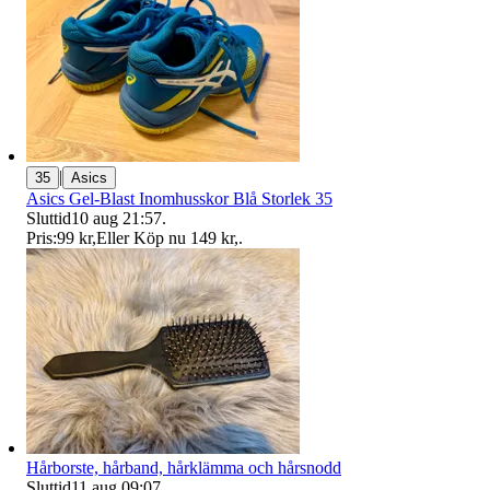
|
35
Asics
Asics Gel-Blast Inomhusskor Blå Storlek 35
Sluttid
10 aug 21:57
.
Pris:
99 kr
,
Eller Köp nu
149 kr
,
.
Hårborste, hårband, hårklämma och hårsnodd
Sluttid
11 aug 09:07
.