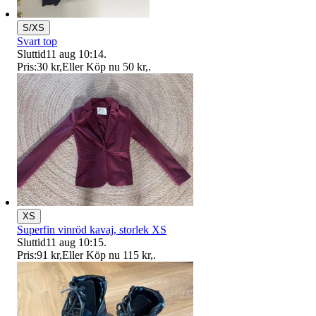
S/XS
Svart top
Sluttid
11 aug 10:14
.
Pris:
30 kr
,
Eller Köp nu
50 kr
,
.
XS
Superfin vinröd kavaj, storlek XS
Sluttid
11 aug 10:15
.
Pris:
91 kr
,
Eller Köp nu
115 kr
,
.