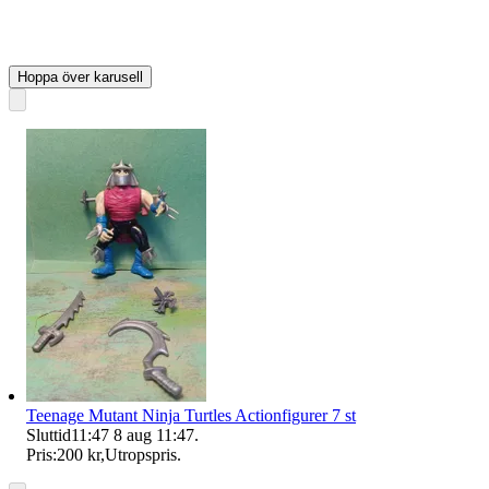
Hoppa över karusell
Teenage Mutant Ninja Turtles Actionfigurer 7 st
Sluttid
11:47
8 aug 11:47
.
Pris:
200 kr
,
Utropspris
.