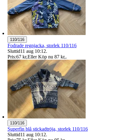
110/116
Fodrade regnjacka, storlek 110/116
Sluttid
11 aug 10:12
.
Pris:
67 kr
,
Eller Köp nu
87 kr
,
.
110/116
Superfin blå stickadtröja, storlek 110/116
Sluttid
11 aug 10:12
.