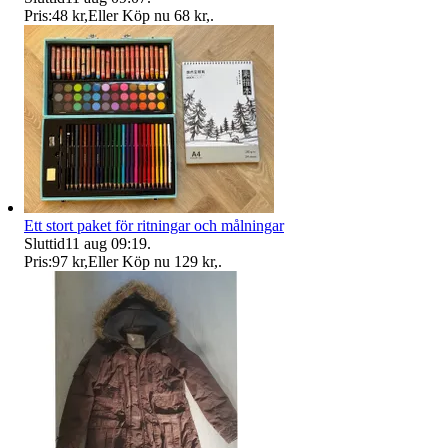
Pris:
48 kr
,
Eller Köp nu
68 kr
,
.
Ett stort paket för ritningar och målningar
Sluttid
11 aug 09:19
.
Pris:
97 kr
,
Eller Köp nu
129 kr
,
.