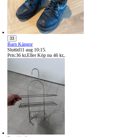
33
Barn Kängor
Sluttid
11 aug 10:15
.
Pris:
36 kr
,
Eller Köp nu
46 kr
,
.