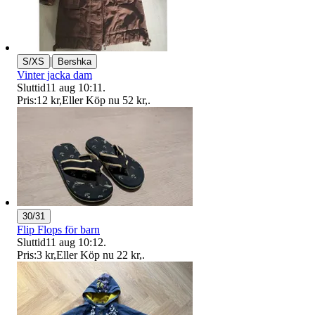
|
S/XS
Bershka
Vinter jacka dam
Sluttid
11 aug 10:11
.
Pris:
12 kr
,
Eller Köp nu
52 kr
,
.
30/31
Flip Flops för barn
Sluttid
11 aug 10:12
.
Pris:
3 kr
,
Eller Köp nu
22 kr
,
.