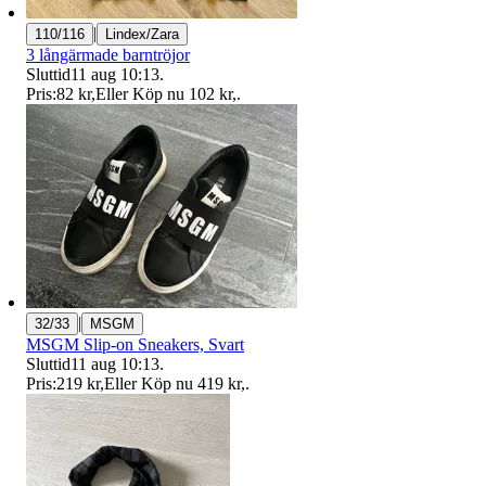
|
110/116
Lindex/Zara
3 långärmade barntröjor
Sluttid
11 aug 10:13
.
Pris:
82 kr
,
Eller Köp nu
102 kr
,
.
|
32/33
MSGM
MSGM Slip-on Sneakers, Svart
Sluttid
11 aug 10:13
.
Pris:
219 kr
,
Eller Köp nu
419 kr
,
.