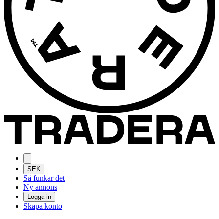
SEK
Så funkar det
Ny annons
Logga in
Skapa konto