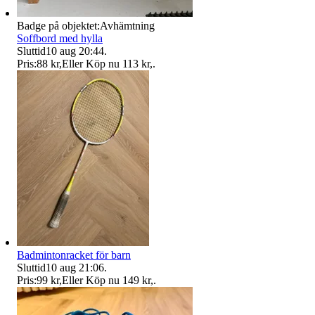
Badge på objektet:
Avhämtning
Soffbord med hylla
Sluttid
10 aug 20:44
.
Pris:
88 kr
,
Eller Köp nu
113 kr
,
.
Badmintonracket för barn
Sluttid
10 aug 21:06
.
Pris:
99 kr
,
Eller Köp nu
149 kr
,
.