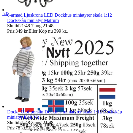
5.0
6-armad Ljuskrona LED Dockhus miniatyrer skala 1:12
Dockskåp miniatyr Matrum
Sluttid
21:48
7 aug 21:48
.
Pris:
349 kr
,
Eller Köp nu
399 kr
,
.
Docka Olof porslin Dockhus miniatyrer skala 1:12 Dockskåp
miniatyr Kök Vit
Sluttid
21:48
7 aug 21:48
.
Pris:
78 kr
,
Eller Köp nu
98 kr
,
.