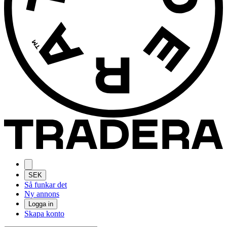
SEK
Så funkar det
Ny annons
Logga in
Skapa konto