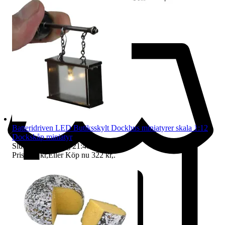
Batteridriven LED Butiksskylt Dockhus miniatyrer skala 1:12
Dockskåp miniatyr
Sluttid
21:48
7 aug 21:48
.
Pris:
195 kr
,
Eller Köp nu
322 kr
,
.