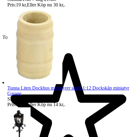
Pris:
19 kr
,
Eller Köp nu
30 kr
,
.
Toppsäljare
Tunna Liten Dockhus miniatyrer skala 1:12 Dockskåp miniatyr
Garage
Sluttid
21:48
7 aug 21:48
.
Pris:
12 kr
,
Eller Köp nu
14 kr
,
.