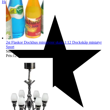
Helsingborg
,
Sverige
2st Flaskor Dockhus miniatyrer skala 1:12 Dockskåp miniatyr
Sport
Sluttid
21:48
7 aug 21:48
.
Pris:
12 kr
,
Eller Köp nu
17 kr
,
.