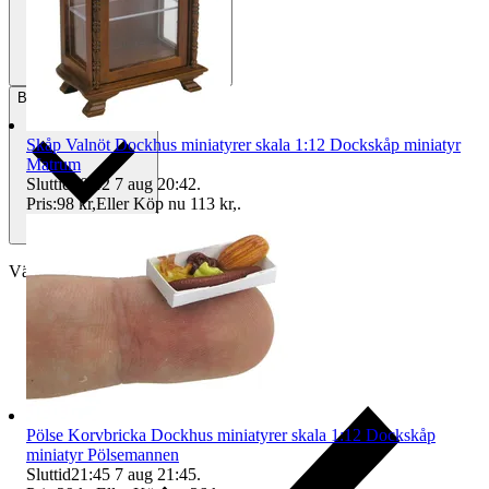
Betalning
Via Tradera
Skåp Valnöt Dockhus miniatyrer skala 1:12 Dockskåp miniatyr
Matrum
Sluttid
20:42
7 aug 20:42
.
Pris:
98 kr
,
Eller Köp nu
113 kr
,
.
Välj till köparskydd
Pölse Korvbricka Dockhus miniatyrer skala 1:12 Dockskåp
miniatyr Pölsemannen
Sluttid
21:45
7 aug 21:45
.