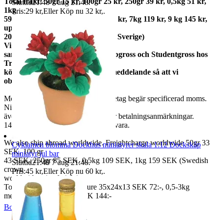
Total frakt: 50gr 15 kr, 100gr 25 kr, 250gr 39 kr, 0,5kg 51 kr,
Sluttid
21:48
7 aug 21:48
.
1kg
Pris:
29 kr
,
Eller Köp nu
32 kr
,
.
59kr, 2kg 73 kr, 3kg 79 kr, 5kg 95 kr, 7kg 119 kr, 9 kg 145 kr,
upp till
20kg 159 kr (priserna gäller inom Sverige)
Vi
samfraktar med Fyndgross, Lampgross och Studentgross hos
Tradera. Om du
köper från mer än en skicka ett meddelande så att vi
observerar det.
Moms ingår i våra priser. Har ni företag begär specificerad moms.
Ni kan
även fråga om faktura om ni inte har betalningsanmärkningar.
14 dagars full returrätt vid oanvänd vara.
We also ship abroad worldwide. Freightcharge worldwide 50gr 33
Cyklamen blomma Dockhus miniatyrer skala 1:12 Dockskåp
SEK, 100 gr
miniatyr jul bar
43 SEK, 250gr 85 SEK, 0,5kg 109 SEK, 1kg 159 SEK (Swedish
Sluttid
21:48
7 aug 21:48
.
crown
Pris:
45 kr
,
Eller Köp nu
60 kr
,
.
worldwide price freight)
To Denmark 0,5-3kg measure 35x24x13 SEK 72:-, 0,5-3kg
measure 40x40x140cm SEK 144:-
BoutiqueNo9