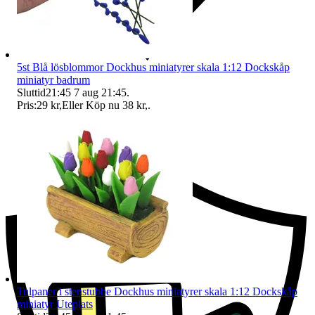
5st Blå lösblommor Dockhus miniatyrer skala 1:12 Dockskåp
miniatyr badrum
Sluttid
21:45
7 aug 21:45
.
Pris:
29 kr
,
Eller Köp nu
38 kr
,
.
Ersättning om du inte får din vara
Tulpaner i stenstubbe Dockhus miniatyrer skala 1:12 Dockskåp
miniatyr Uteplats