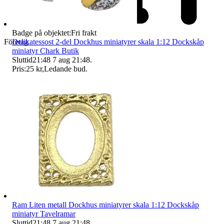
Badge på objektet:
Fri frakt
Företag
Delikatessost 2-del Dockhus miniatyrer skala 1:12 Dockskåp
miniatyr Chark Butik
Sluttid
21:48
7 aug 21:48
.
Pris:
25 kr
,
Ledande bud
.
Ram Liten metall Dockhus miniatyrer skala 1:12 Dockskåp
miniatyr Tavelramar
Sluttid
21:48
7 aug 21:48
.