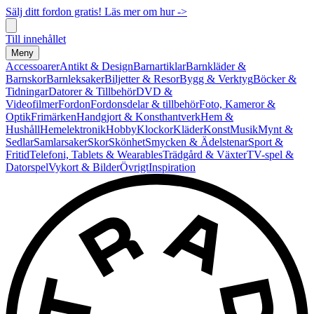
Sälj ditt fordon gratis! Läs mer om hur ->
Till innehållet
Meny
Accessoarer
Antikt & Design
Barnartiklar
Barnkläder &
Barnskor
Barnleksaker
Biljetter & Resor
Bygg & Verktyg
Böcker &
Tidningar
Datorer & Tillbehör
DVD &
Videofilmer
Fordon
Fordonsdelar & tillbehör
Foto, Kameror &
Optik
Frimärken
Handgjort & Konsthantverk
Hem &
Hushåll
Hemelektronik
Hobby
Klockor
Kläder
Konst
Musik
Mynt &
Sedlar
Samlarsaker
Skor
Skönhet
Smycken & Ädelstenar
Sport &
Fritid
Telefoni, Tablets & Wearables
Trädgård & Växter
TV-spel &
Datorspel
Vykort & Bilder
Övrigt
Inspiration