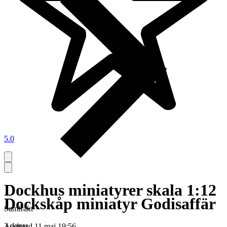
5.0
Dockhus miniatyrer skala 1:12
Dockskåp miniatyr Godisaffär
Samfrakt
3 dagar
Avslutad
11 maj 19:56