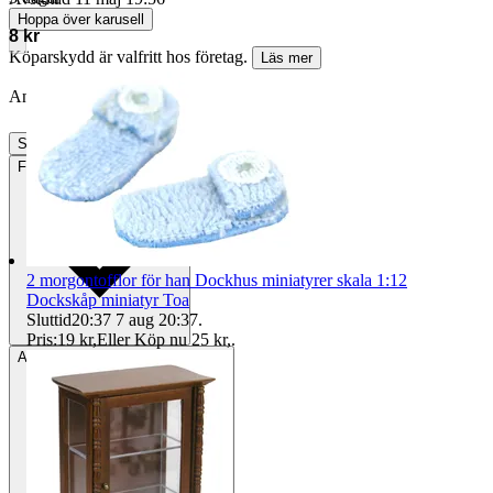
Hoppa över karusell
8 kr
Köparskydd är valfritt hos företag.
Läs mer
Annonsen är avslutad. Såld med Köp nu.
Slutade
11 maj 19:56
Frakt
15 kr Annat fraktsätt
2 morgontofflor för han Dockhus miniatyrer skala 1:12
Dockskåp miniatyr Toa
Sluttid
20:37
7 aug 20:37
.
Pris:
19 kr
,
Eller Köp nu
25 kr
,
.
Avhämtning
Helsingborg, Sverige