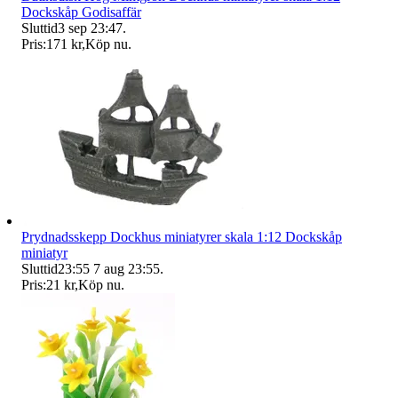
Dockskåp Godisaffär
Sluttid
3 sep 23:47
.
Pris:
171 kr
,
Köp nu
.
Prydnadsskepp Dockhus miniatyrer skala 1:12 Dockskåp
miniatyr
Sluttid
23:55
7 aug 23:55
.
Pris:
21 kr
,
Köp nu
.