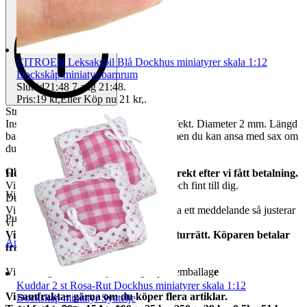
CITROEN Leksaksbil Blå Dockhus miniatyrer skala 1:12
Dockskåp miniatyr barnrum
Sluttid
21:48
7 aug 21:48
.
Pris:
19 kr
,
Eller Köp nu
21 kr
,
.
Strong
Inslagen som enl principen julgranskonfekt. Diameter 2 mm. Längd
bas ca 10 mm. Total längd ca 19 mm (men du kan ansa med sax om
du vill ha den kortare)
Objektnr
728 271 587
Helt nya och oanvända. Vi skickar direkt efter vi fått betalning.
Vi garanterar att allt kommer fram helt och fint till dig.
Visningar
102
Du får varan som finns på första bilden.
Vi har många, behöver du flera så skicka ett meddelande så justerar
Publicerad
22 apr 23:03
vi annonsen.
Vi har alltid 14 dagars öppet köp / returrätt. Köparen betalar
Anmäl
Sälj liknande
frakter.
Vikt ca 2 gram med förpackning + postemballag
e
Kuddar 2 st Rosa-Rut Dockhus miniatyrer skala 1:12
Vi samfraktar gärna om du köper flera artiklar.
Dockskåp miniatyr Syatelje