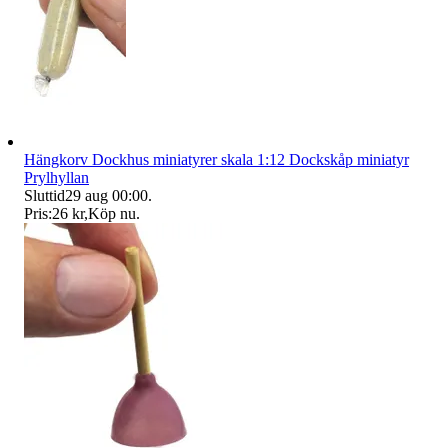
Hängkorv Dockhus miniatyrer skala 1:12 Dockskåp miniatyr
Prylhyllan
Sluttid
29 aug 00:00
.
Pris:
26 kr
,
Köp nu
.