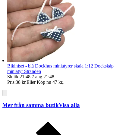
Bikiniset - blå Dockhus miniatyrer skala 1:12 Dockskåp
miniatyr Stranden
Sluttid
21:48
7 aug 21:48
.
Pris:
38 kr
,
Eller Köp nu
47 kr
,
.
Mer från samma butik
Visa alla