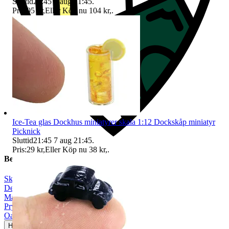
Sluttid
21:45
7 aug 21:45
.
Pris:
95 kr
,
Eller Köp nu
104 kr
,
.
Ice-Tea glas Dockhus miniatyrer skala 1:12 Dockskåp miniatyr
Picknick
Sluttid
21:45
7 aug 21:45
.
Pris:
29 kr
,
Eller Köp nu
38 kr
,
.
Beskrivning
Skala 1:12
|
Dekoration
|
Mat & dryck
|
Prylpaket
|
Oanvänt
Helt ny och aldrig använd