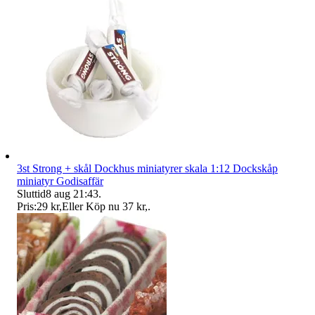
3st Strong + skål Dockhus miniatyrer skala 1:12 Dockskåp
miniatyr Godisaffär
Sluttid
8 aug 21:43
.
Pris:
29 kr
,
Eller Köp nu
37 kr
,
.