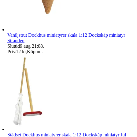
Vaniljstrut Dockhus miniatyrer skala 1:12 Dockskåp miniatyr
Stranden
Sluttid
9 aug 21:08
.
Pris:
12 kr
,
Köp nu
.
Städset Dockhus miniatyrer skala 1:12 Dockskåp miniatyr Jul