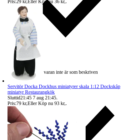
Pris:
29 kr
,
Eller Köp nu
36 kr
,
.
Ersättning om varan inte är som beskriven
Servitör Docka Dockhus miniatyrer skala 1:12 Dockskåp
miniatyr Restaurangkök
Sluttid
21:45
7 aug 21:45
.
Pris:
79 kr
,
Eller Köp nu
93 kr
,
.