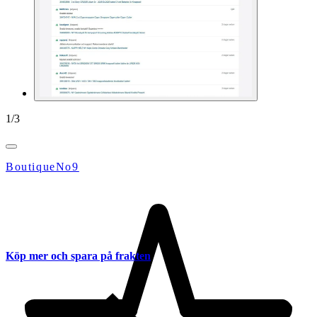
1
/
3
BoutiqueNo9
Köp mer och spara på frakten