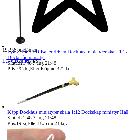
19 236 omdömen
Lyktstolpe LED Batteridriven Dockhus miniatyrer skala 1:12
Dockskåp miniatyr
Läs omdömen
Följ
Sluttid
21:48
7 aug 21:48
.
Pris:
295 kr
,
Eller Köp nu
321 kr
,
.
Käpp Dockhus miniatyrer skala 1:12 Dockskåp miniatyr Hall
Sluttid
21:48
7 aug 21:48
.
Pris:
19 kr
,
Eller Köp nu
23 kr
,
.