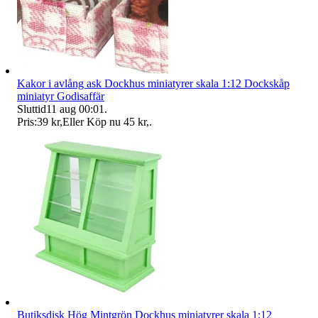
Kakor i avlång ask Dockhus miniatyrer skala 1:12 Dockskåp
miniatyr Godisaffär
Sluttid
11 aug 00:01
.
Pris:
39 kr
,
Eller Köp nu
45 kr
,
.
Butiksdisk Hög Mintgrön Dockhus miniatyrer skala 1:12