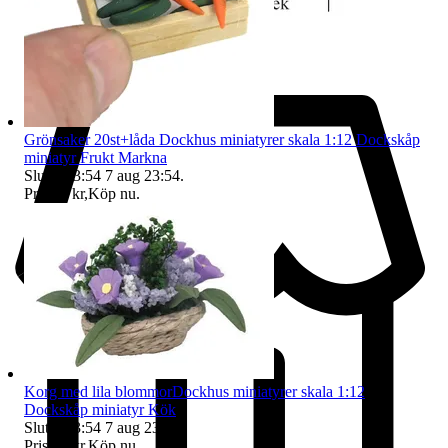
Grönsaker 20st+låda Dockhus miniatyrer skala 1:12 Dockskåp
miniatyr Frukt Markna
Sluttid
23:54
7 aug 23:54
.
Pris:
68 kr
,
Köp nu
.
Korg med lila blommorDockhus miniatyrer skala 1:12
Dockskåp miniatyr Kök
Sluttid
23:54
7 aug 23:54
.
Pris:
64 kr
,
Köp nu
.