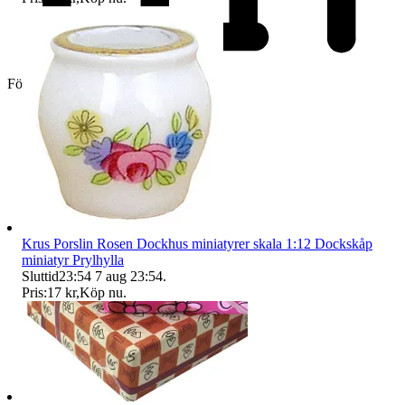
Företag
Krus Porslin Rosen Dockhus miniatyrer skala 1:12 Dockskåp
miniatyr Prylhylla
Sluttid
23:54
7 aug 23:54
.
Pris:
17 kr
,
Köp nu
.