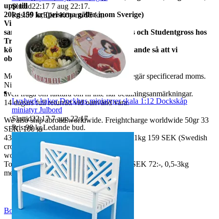
upp till
Sluttid
22:17
7 aug 22:17
.
20kg 159 kr (priserna gäller inom Sverige)
Pris:
89 kr
,
Eller Köp nu
95 kr
,
.
Vi
samfraktar med Fyndgross, Lampgross och Studentgross hos
Tradera. Om du
köper från mer än en skicka ett meddelande så att vi
observerar det.
Moms ingår i våra priser. Har ni företag begär specificerad moms.
Ni kan
även fråga om faktura om ni inte har betalningsanmärkningar.
Lyxburk kakor Dockhus miniatyrer skala 1:12 Dockskåp
14 dagars full returrätt vid oanvänd vara.
miniatyr Julbord
Sluttid
22:17
7 aug 22:17
.
We also ship abroad worldwide. Freightcharge worldwide 50gr 33
Pris:
98 kr
,
Ledande bud
.
SEK, 100 gr
43 SEK, 250gr 85 SEK, 0,5kg 109 SEK, 1kg 159 SEK (Swedish
crown
worldwide price freight)
To Denmark 0,5-3kg measure 35x24x13 SEK 72:-, 0,5-3kg
measure 40x40x140cm SEK 144:-
BoutiqueNo9