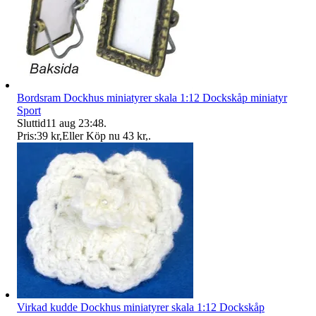
Bordsram Dockhus miniatyrer skala 1:12 Dockskåp miniatyr
Sport
Sluttid
11 aug 23:48
.
Pris:
39 kr
,
Eller Köp nu
43 kr
,
.
Virkad kudde Dockhus miniatyrer skala 1:12 Dockskåp