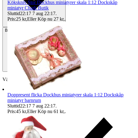
Kökskniv Stor Dockhus miniatyrer skala 1:12 Dockskåp
miniatyr Chark Butik
Sluttid
22:17
7 aug 22:17
.
Pris:
25 kr
,
Eller Köp nu
27 kr
,
.
Betalning
Via Tradera
Välj till köparskydd
Doppresent flicka Dockhus miniatyrer skala 1:12 Dockskåp
miniatyr barnrum
Sluttid
22:17
7 aug 22:17
.
Pris:
45 kr
,
Eller Köp nu
61 kr
,
.