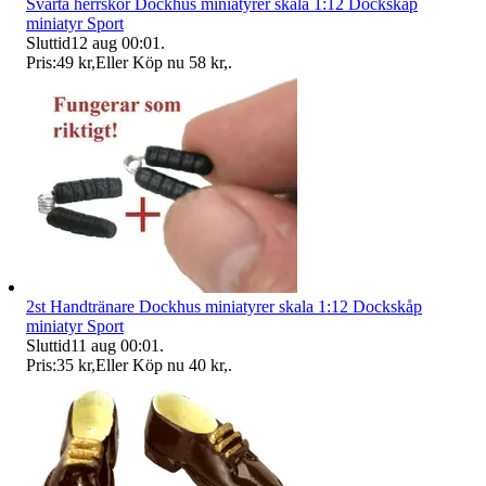
Svarta herrskor Dockhus miniatyrer skala 1:12 Dockskåp
miniatyr Sport
Sluttid
12 aug 00:01
.
Pris:
49 kr
,
Eller Köp nu
58 kr
,
.
2st Handtränare Dockhus miniatyrer skala 1:12 Dockskåp
miniatyr Sport
Sluttid
11 aug 00:01
.
Pris:
35 kr
,
Eller Köp nu
40 kr
,
.