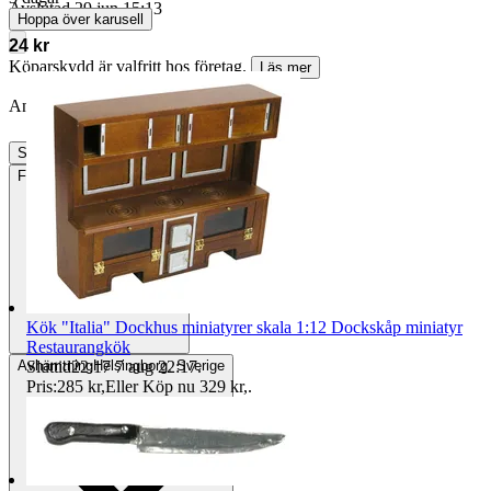
Avslutad
29 jun 15:13
Hoppa över karusell
24 kr
Köparskydd är valfritt hos företag.
Läs mer
Annonsen är avslutad. Såld med Köp nu.
Slutade
29 jun 15:13
Frakt
15 kr Annat fraktsätt
Kök "Italia" Dockhus miniatyrer skala 1:12 Dockskåp miniatyr
Restaurangkök
Avhämtning
Helsingborg, Sverige
Sluttid
22:17
7 aug 22:17
.
Pris:
285 kr
,
Eller Köp nu
329 kr
,
.