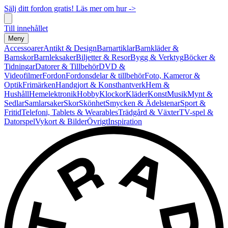
Sälj ditt fordon gratis! Läs mer om hur ->
Till innehållet
Meny
Accessoarer
Antikt & Design
Barnartiklar
Barnkläder &
Barnskor
Barnleksaker
Biljetter & Resor
Bygg & Verktyg
Böcker &
Tidningar
Datorer & Tillbehör
DVD &
Videofilmer
Fordon
Fordonsdelar & tillbehör
Foto, Kameror &
Optik
Frimärken
Handgjort & Konsthantverk
Hem &
Hushåll
Hemelektronik
Hobby
Klockor
Kläder
Konst
Musik
Mynt &
Sedlar
Samlarsaker
Skor
Skönhet
Smycken & Ädelstenar
Sport &
Fritid
Telefoni, Tablets & Wearables
Trädgård & Växter
TV-spel &
Datorspel
Vykort & Bilder
Övrigt
Inspiration