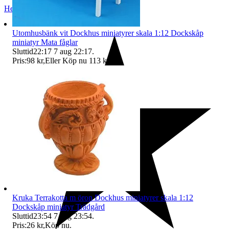
Helsingborg
,
Sverige
Utomhusbänk vit Dockhus miniatyrer skala 1:12 Dockskåp
miniatyr Mata fåglar
Sluttid
22:17
7 aug 22:17
.
Pris:
98 kr
,
Eller Köp nu
113 kr
,
.
Kruka Terrakotta m öron Dockhus miniatyrer skala 1:12
Dockskåp miniatyr Trädgård
Sluttid
23:54
7 aug 23:54
.
Pris:
26 kr
,
Köp nu
.