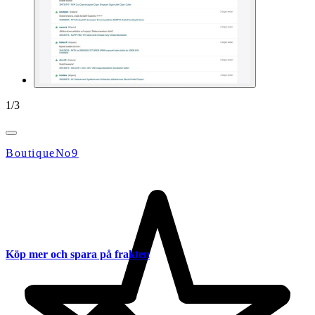
1
/
3
BoutiqueNo9
Köp mer och spara på frakten