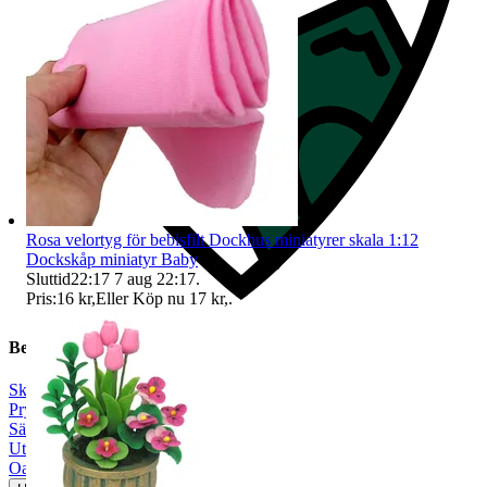
Rosa velortyg för bebisfilt Dockhus miniatyrer skala 1:12
Dockskåp miniatyr Baby
Sluttid
22:17
7 aug 22:17
.
Pris:
16 kr
,
Eller Köp nu
17 kr
,
.
Beskrivning
Skala 1:12
|
Prylpaket
|
Sängar
|
Utomhus
|
Oanvänt