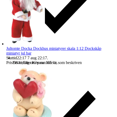
Jultomte Docka Dockhus miniatyrer skala 1:12 Dockskåp
miniatyr jul bar
Sluttid
22:17
7 aug 22:17
.
Ersättning om varan inte är som beskriven
Pris:
98 kr
,
Eller Köp nu
105 kr
,
.