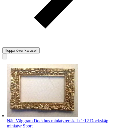
Hoppa över karusell
Nätt Väggram Dockhus miniatyrer skala 1:12 Dockskåp
miniatyr Sport