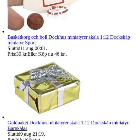
Basketkorg och boll Dockhus miniatyrer skala 1:12 Dockskåp
miniatyr Sport
Sluttid
11 aug 00:01
.
Pris:
39 kr
,
Eller Köp nu
46 kr
,
.
Guldpaket Dockhus miniatyrer skala 1:12 Dockskåp miniatyr
Barnkalas
Sluttid
9 aug 21:19
.
Pris:
8 kr
,
Köp nu
.