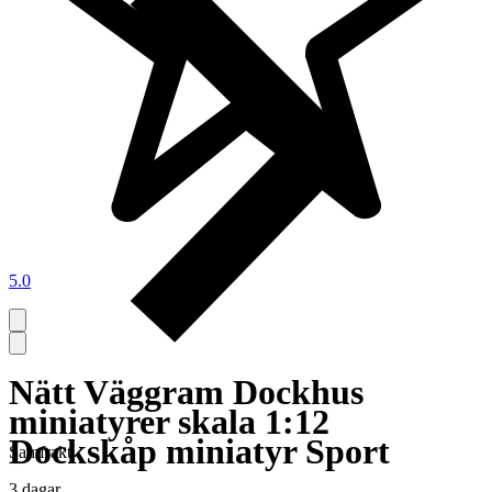
5.0
Nätt Väggram Dockhus
miniatyrer skala 1:12
Dockskåp miniatyr Sport
Samfrakt
3 dagar