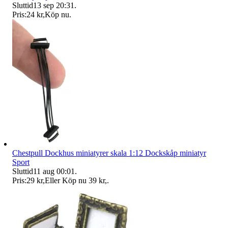
Sluttid
13 sep 20:31
.
Pris:
24 kr
,
Köp nu
.
Chestpull Dockhus miniatyrer skala 1:12 Dockskåp miniatyr
Sport
Sluttid
11 aug 00:01
.
Pris:
29 kr
,
Eller Köp nu
39 kr
,
.