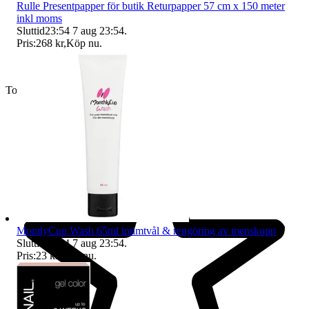
Rulle Presentpapper för butik Returpapper 57 cm x 150 meter
inkl moms
Sluttid
23:54
7 aug 23:54
.
Pris:
268 kr
,
Köp nu
.
Toppsäljare
MontlyCup Wash 65ml intimtvål & rengöring av menskopp
Sluttid
23:54
7 aug 23:54
.
Pris:
23 kr
,
Köp nu
.