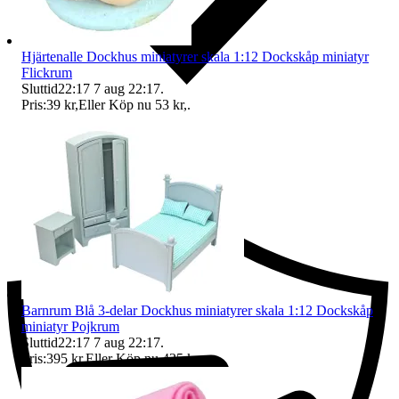
Hjärtenalle Dockhus miniatyrer skala 1:12 Dockskåp miniatyr
Flickrum
Sluttid
22:17
7 aug 22:17
.
Pris:
39 kr
,
Eller Köp nu
53 kr
,
.
Ersättning om du inte får din vara
Barnrum Blå 3-delar Dockhus miniatyrer skala 1:12 Dockskåp
miniatyr Pojkrum
Sluttid
22:17
7 aug 22:17
.
Pris:
395 kr
,
Eller Köp nu
435 kr
,
.