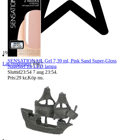
19 269 omdömen
SENSATIONAIL Gel 7,39 ml, Pink Sand Super-Gloss
Läs omdömen
Följ
Nagelgel för LED lampa
Sluttid
23:54
7 aug 23:54
.
Pris:
29 kr
,
Köp nu
.