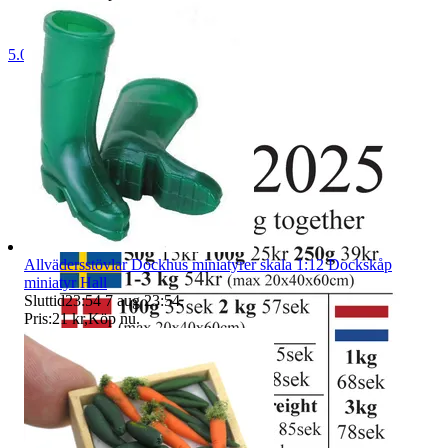
5.0
Allvädersstövlar Dockhus miniatyrer skala 1:12 Dockskåp
miniatyr Hall
Sluttid
23:54
7 aug 23:54
.
Pris:
21 kr
,
Köp nu
.