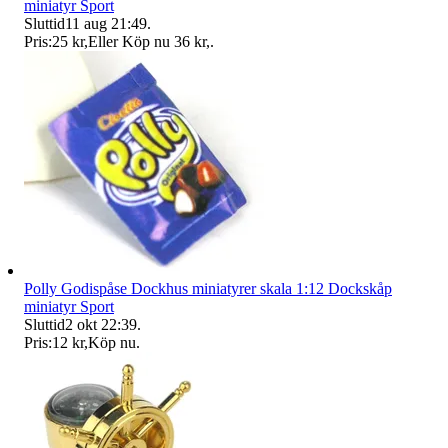
miniatyr Sport
Sluttid
11 aug 21:49
.
Pris:
25 kr
,
Eller Köp nu
36 kr
,
.
Polly Godispåse Dockhus miniatyrer skala 1:12 Dockskåp
miniatyr Sport
Sluttid
2 okt 22:39
.
Pris:
12 kr
,
Köp nu
.