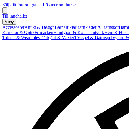
Sälj ditt fordon gratis! Läs mer om hur ->
Till innehållet
Meny
Accessoarer
Antikt & Design
Barnartiklar
Barnkläder & Barnskor
Barnl
Kameror & Optik
Frimärken
Handgjort & Konsthantverk
Hem & Hushå
Tablets & Wearables
Trädgård & Växter
TV-spel & Datorspel
Vykort &