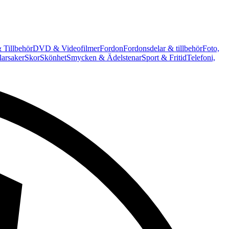
 Tillbehör
DVD & Videofilmer
Fordon
Fordonsdelar & tillbehör
Foto,
arsaker
Skor
Skönhet
Smycken & Ädelstenar
Sport & Fritid
Telefoni,