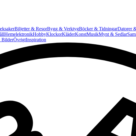
eksaker
Biljetter & Resor
Bygg & Verktyg
Böcker & Tidningar
Datorer &
ll
Hemelektronik
Hobby
Klockor
Kläder
Konst
Musik
Mynt & Sedlar
Saml
 Bilder
Övrigt
Inspiration