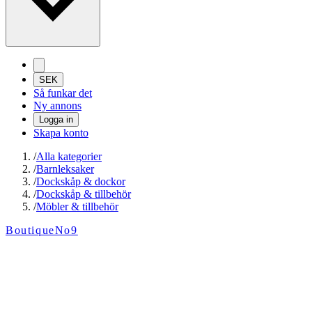
SEK
Så funkar det
Ny annons
Logga in
Skapa konto
/
Alla kategorier
/
Barnleksaker
/
Dockskåp & dockor
/
Dockskåp & tillbehör
/
Möbler & tillbehör
BoutiqueNo9