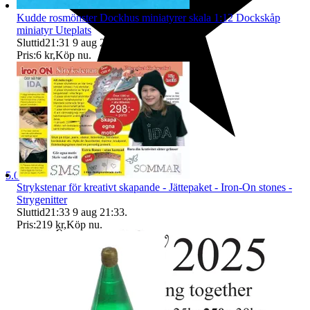
Kudde rosmönster Dockhus miniatyrer skala 1:12 Dockskåp
miniatyr Uteplats
Sluttid
21:31
9 aug 21:31
.
Pris:
6 kr
,
Köp nu
.
5.0
Strykstenar för kreativt skapande - Jättepaket - Iron-On stones -
Strygenitter
Sluttid
21:33
9 aug 21:33
.
Pris:
219 kr
,
Köp nu
.