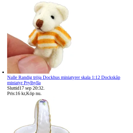
Nalle Randig tröja Dockhus miniatyrer skala 1:12 Dockskåp
miniatyr Prylhylla
Sluttid
17 sep 20:32
.
Pris:
16 kr
,
Köp nu
.