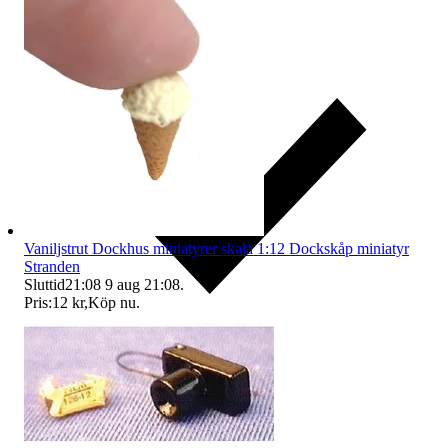
Vaniljstrut Dockhus miniatyrer skala 1:12 Dockskåp miniatyr
Stranden
Sluttid
21:08
9 aug 21:08
.
Pris:
12 kr
,
Köp nu
.
Ersättning om du inte får din vara