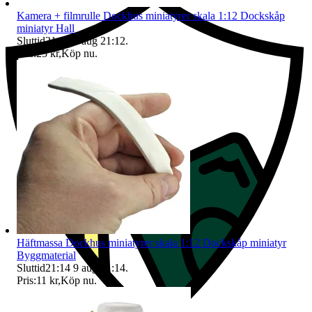
Kamera + filmrulle Dockhus miniatyrer skala 1:12 Dockskåp
miniatyr Hall
Sluttid
21:12
9 aug 21:12
.
Pris:
25 kr
,
Köp nu
.
Häftmassa Dockhus miniatyrer skala 1:12 Dockskåp miniatyr
Byggmaterial
Sluttid
21:14
9 aug 21:14
.
Pris:
11 kr
,
Köp nu
.