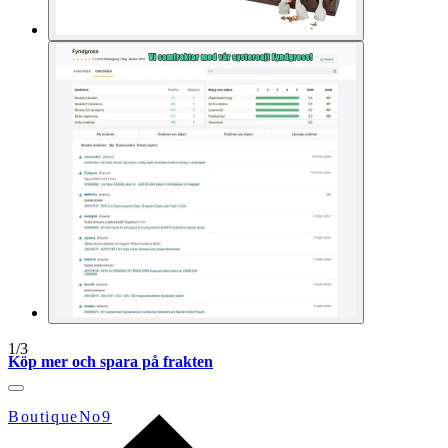
1
/
3
Köp mer och spara på frakten
BoutiqueNo9