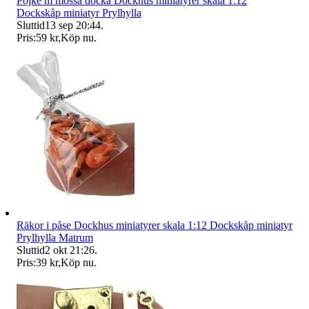
Pojke m mössa docka Dockhus miniatyrer skala 1:12
Dockskåp miniatyr Prylhylla
Sluttid
13 sep 20:44
.
Pris:
59 kr
,
Köp nu
.
Räkor i påse Dockhus miniatyrer skala 1:12 Dockskåp miniatyr
Prylhylla Matrum
Sluttid
2 okt 21:26
.
Pris:
39 kr
,
Köp nu
.