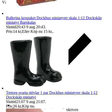
Välj till köparskydd
Ballerina kexpaket Dockhus miniatyrer skala 1:12 Dockskåp
miniatyr Barnkalas
Sluttid
20:43
9 aug 20:43
.
Pris:
14 kr
,
Eller Köp nu
15 kr
,
.
Tretorn svarta stövlar 1 par Dockhus miniatyrer skala 1:12
Dockskåp miniatyr
Sluttid
21:07
9 aug 21:07
.
Pris:
26 kr
,
Köp nu
.
Ersättning om varan inte är som beskriven