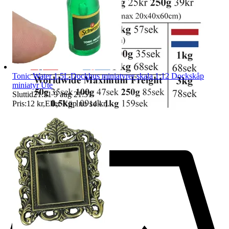
Tonic Water 1,5L Dockhus miniatyrer skala 1:12 Dockskåp
miniatyr Ute
Sluttid
21:51
9 aug 21:51
.
Pris:
12 kr
,
Eller Köp nu
14 kr
,
.