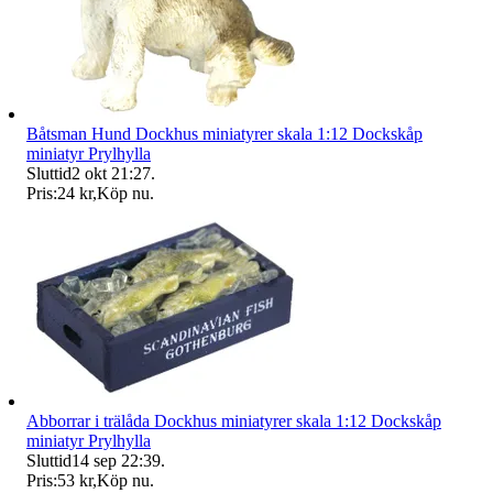
Båtsman Hund Dockhus miniatyrer skala 1:12 Dockskåp
miniatyr Prylhylla
Sluttid
2 okt 21:27
.
Pris:
24 kr
,
Köp nu
.
Abborrar i trälåda Dockhus miniatyrer skala 1:12 Dockskåp
miniatyr Prylhylla
Sluttid
14 sep 22:39
.
Pris:
53 kr
,
Köp nu
.