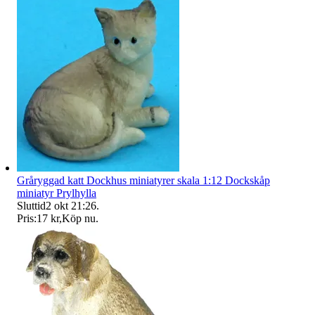
Gråryggad katt Dockhus miniatyrer skala 1:12 Dockskåp
miniatyr Prylhylla
Sluttid
2 okt 21:26
.
Pris:
17 kr
,
Köp nu
.