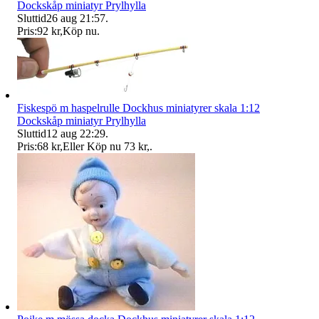
Dockskåp miniatyr Prylhylla
Sluttid
26 aug 21:57
.
Pris:
92 kr
,
Köp nu
.
Fiskespö m haspelrulle Dockhus miniatyrer skala 1:12
Dockskåp miniatyr Prylhylla
Sluttid
12 aug 22:29
.
Pris:
68 kr
,
Eller Köp nu
73 kr
,
.