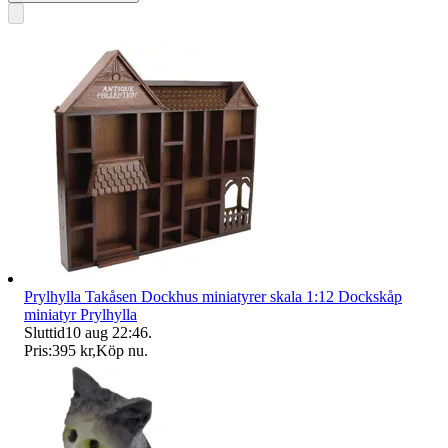
Prylhylla Takåsen Dockhus miniatyrer skala 1:12 Dockskåp
miniatyr Prylhylla
Sluttid
10 aug 22:46
.
Pris:
395 kr
,
Köp nu
.