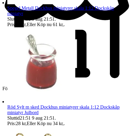
Spegel Metall Dockhus miniatyrer skala 1:12 Dockskåp
miniatyr
Sluttid
21:51
9 aug 21:51
.
Pris:
49 kr
,
Eller Köp nu
61 kr
,
.
Företag
Röd Sylt m sked Dockhus miniatyrer skala 1:12 Dockskåp
miniatyr Julbord
Sluttid
21:51
9 aug 21:51
.
Pris:
28 kr
,
Eller Köp nu
34 kr
,
.