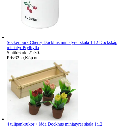
Socker burk Cherry Dockhus miniatyrer skala 1:12 Dockskåp
miniatyr Prylhylla
Sluttid
6 okt 21:30
.
Pris:
32 kr
,
Köp nu
.
4 tulipankrukor + låda Dockhus miniatyrer skala 1:12