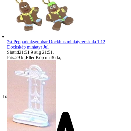
2st Pepparkaksgubbar Dockhus miniatyrer skala 1:12
Dockskåp miniatyr Jul
Sluttid
21:51
9 aug 21:51
.
Pris:
29 kr
,
Eller Köp nu
36 kr
,
.
Toppsäljare