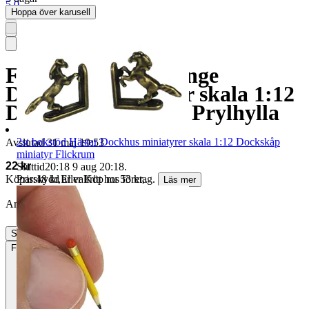
5.0
Hoppa över karusell
Flygplan Blå bakvinge
Dockhus miniatyrer skala 1:12
Dockskåp miniatyr Prylhylla
2st bokstöd Hästar Dockhus miniatyrer skala 1:12 Dockskåp
Avslutad
31 maj 19:53
miniatyr Flickrum
22 kr
Sluttid
20:18
9 aug 20:18
.
Pris:
48 kr
,
Eller Köp nu
53 kr
,
.
Köparskydd är valfritt hos företag.
Läs mer
Annonsen är avslutad. Såld med Köp nu.
Slutade
31 maj 19:53
Frakt
15 kr Annat fraktsätt