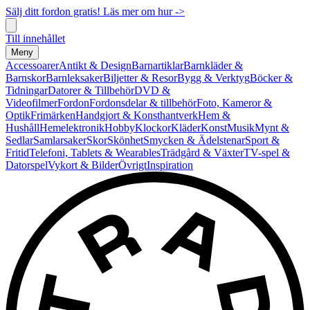
Sälj ditt fordon gratis! Läs mer om hur ->
Till innehållet
Meny
Accessoarer
Antikt & Design
Barnartiklar
Barnkläder &
Barnskor
Barnleksaker
Biljetter & Resor
Bygg & Verktyg
Böcker &
Tidningar
Datorer & Tillbehör
DVD &
Videofilmer
Fordon
Fordonsdelar & tillbehör
Foto, Kameror &
Optik
Frimärken
Handgjort & Konsthantverk
Hem &
Hushåll
Hemelektronik
Hobby
Klockor
Kläder
Konst
Musik
Mynt &
Sedlar
Samlarsaker
Skor
Skönhet
Smycken & Ädelstenar
Sport &
Fritid
Telefoni, Tablets & Wearables
Trädgård & Växter
TV-spel &
Datorspel
Vykort & Bilder
Övrigt
Inspiration