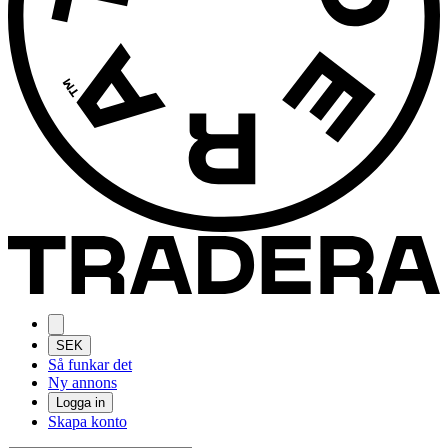
SEK
Så funkar det
Ny annons
Logga in
Skapa konto