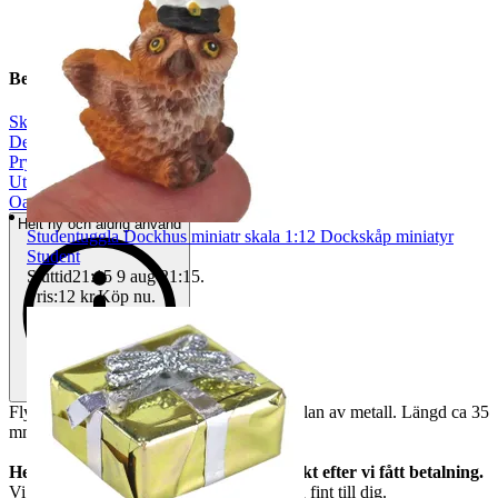
Beskrivning
Skala 1:12
|
Dekoration
|
Prylpaket
|
Utomhus
|
Oanvänt
Helt ny och aldrig använd
Studentuggla Dockhus miniatr skala 1:12 Dockskåp miniatyr
Student
Sluttid
21:15
9 aug 21:15
.
Pris:
12 kr
,
Köp nu
.
Flygplan med blå bakvinge
.
Leksaksflygplan av metall. Längd ca 35
mm. Vingbredd ca 35 mm.
Helt nya och oanvända. Vi skickar direkt efter vi fått betalning.
Vi garanterar att allt kommer fram helt och fint till dig.