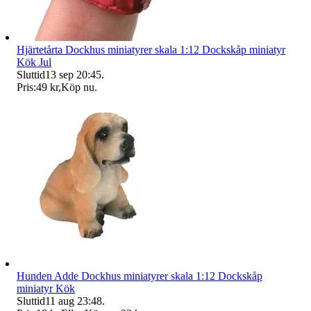
Hjärtetårta Dockhus miniatyrer skala 1:12 Dockskåp miniatyr
Kök Jul
Sluttid
13 sep 20:45
.
Pris:
49 kr
,
Köp nu
.
Hunden Adde Dockhus miniatyrer skala 1:12 Dockskåp
miniatyr Kök
Sluttid
11 aug 23:48
.