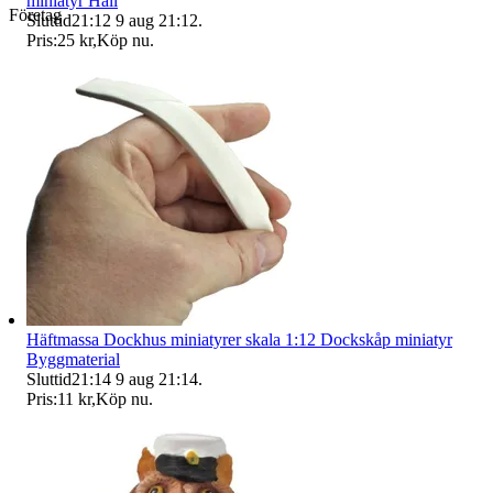
miniatyr Hall
Företag
Sluttid
21:12
9 aug 21:12
.
Pris:
25 kr
,
Köp nu
.
Häftmassa Dockhus miniatyrer skala 1:12 Dockskåp miniatyr
Byggmaterial
Sluttid
21:14
9 aug 21:14
.
Pris:
11 kr
,
Köp nu
.