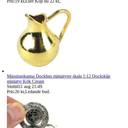
Pris:
19 kr
,
Eller Köp nu
22 kr
,
.
Mässingskanna Dockhus miniatyrer skala 1:12 Dockskåp
miniatyr Kök Cream
Sluttid
11 aug 21:49
.
Pris:
26 kr
,
Ledande bud
.