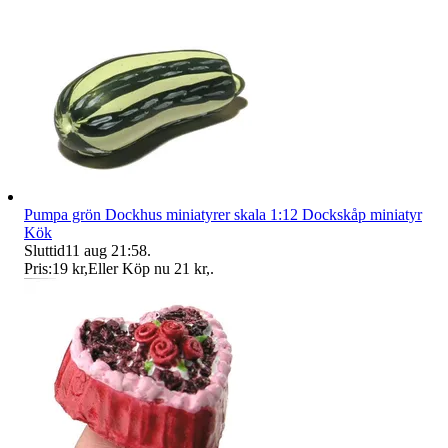
Pumpa grön Dockhus miniatyrer skala 1:12 Dockskåp miniatyr
Kök
Sluttid
11 aug 21:58
.
Pris:
19 kr
,
Eller Köp nu
21 kr
,
.