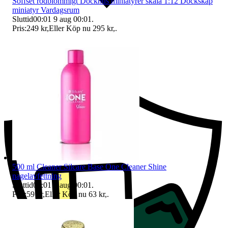
Soffset rödblommigt Dockhus miniatyrer skala 1:12 Dockskåp
miniatyr Vardagsrum
Sluttid
00:01
9 aug 00:01
.
Pris:
249 kr
,
Eller Köp nu
295 kr
,
.
Ersättning om du inte får din vara
500 ml Cleaner Silcare Base One Cleaner Shine
nagelavfettning
Sluttid
00:01
9 aug 00:01
.
Pris:
59 kr
,
Eller Köp nu
63 kr
,
.