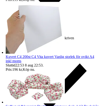
Ersättning om varan inte är som beskriven
Kuvert C4 200st C4 Vita kuvert Vanlig storlek för ovikt A4
inkl moms
Sluttid
22:53
8 aug 22:53
.
Pris:
196 kr
,
Köp nu
.