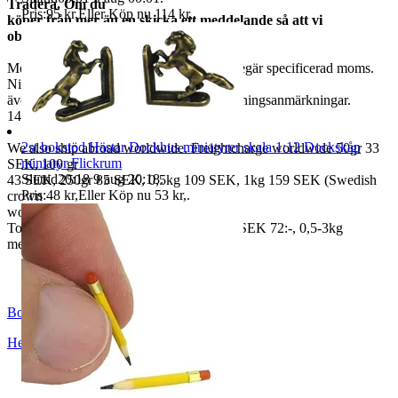
Tradera. Om du
Pris:
95 kr
,
Eller Köp nu
114 kr
,
.
köper från mer än en skicka ett meddelande så att vi
observerar det.
Moms ingår i våra priser. Har ni företag begär specificerad moms.
Ni kan
även fråga om faktura om ni inte har betalningsanmärkningar.
14 dagars full returrätt vid oanvänd vara.
2st bokstöd Hästar Dockhus miniatyrer skala 1:12 Dockskåp
We also ship abroad worldwide. Freightcharge worldwide 50gr 33
miniatyr Flickrum
SEK, 100 gr
Sluttid
20:18
9 aug 20:18
.
43 SEK, 250gr 85 SEK, 0,5kg 109 SEK, 1kg 159 SEK (Swedish
Pris:
48 kr
,
Eller Köp nu
53 kr
,
.
crown
worldwide price freight)
To Denmark 0,5-3kg measure 35x24x13 SEK 72:-, 0,5-3kg
measure 40x40x140cm SEK 144:-
BoutiqueNo9
Helsingborg
,
Sverige