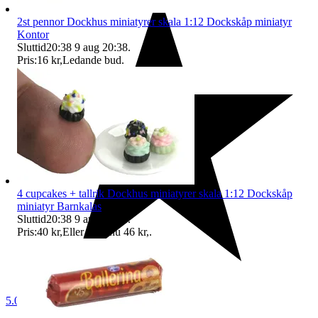
2st pennor Dockhus miniatyrer skala 1:12 Dockskåp miniatyr
Kontor
Sluttid
20:38
9 aug 20:38
.
Pris:
16 kr
,
Ledande bud
.
4 cupcakes + tallrik Dockhus miniatyrer skala 1:12 Dockskåp
miniatyr Barnkalas
Sluttid
20:38
9 aug 20:38
.
Pris:
40 kr
,
Eller Köp nu
46 kr
,
.
5.0