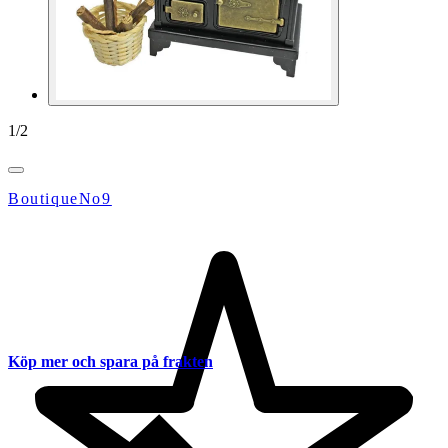
1
/
2
BoutiqueNo9
Köp mer och spara på frakten