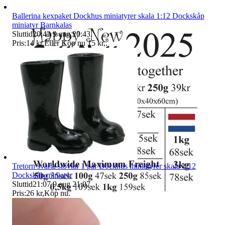
Ballerina kexpaket Dockhus miniatyrer skala 1:12 Dockskåp
miniatyr Barnkalas
Sluttid
20:43
9 aug 20:43
.
Pris:
14 kr
,
Eller Köp nu
15 kr
,
.
Tretorn svarta stövlar 1 par Dockhus miniatyrer skala 1:12
Dockskåp miniatyr
Sluttid
21:07
9 aug 21:07
.
Pris:
26 kr
,
Köp nu
.