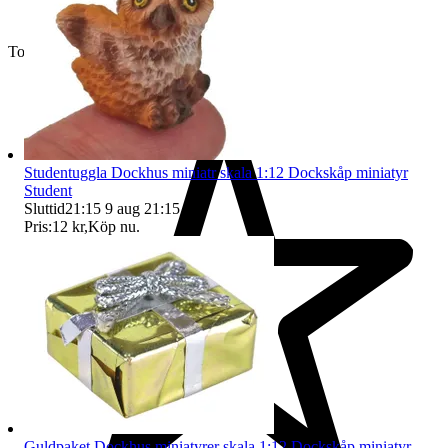
Toppsäljare
Studentuggla Dockhus miniatr skala 1:12 Dockskåp miniatyr
Student
Sluttid
21:15
9 aug 21:15
.
Pris:
12 kr
,
Köp nu
.
Guldpaket Dockhus miniatyrer skala 1:12 Dockskåp miniatyr