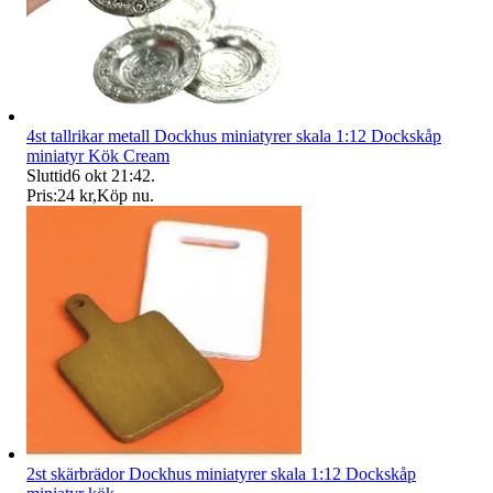
4st tallrikar metall Dockhus miniatyrer skala 1:12 Dockskåp
miniatyr Kök Cream
Sluttid
6 okt 21:42
.
Pris:
24 kr
,
Köp nu
.
2st skärbrädor Dockhus miniatyrer skala 1:12 Dockskåp