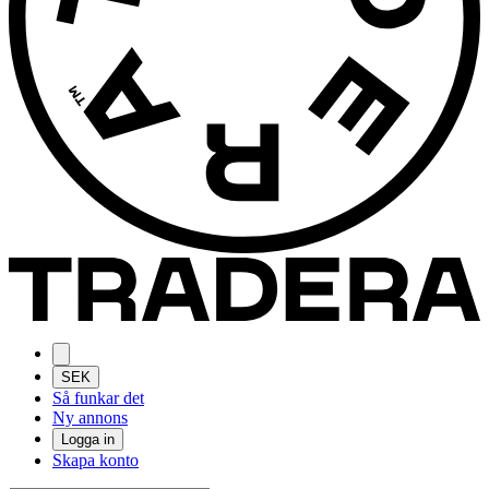
SEK
Så funkar det
Ny annons
Logga in
Skapa konto