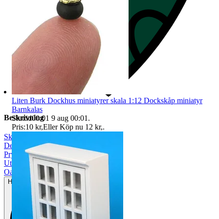
Liten Burk Dockhus miniatyrer skala 1:12 Dockskåp miniatyr
Barnkalas
Beskrivning
Sluttid
00:01
9 aug 00:01
.
Pris:
10 kr
,
Eller Köp nu
12 kr
,
.
Skala 1:12
|
Dekoration
|
Prylpaket
|
Utomhus
|
Oanvänt
Helt ny och aldrig använd