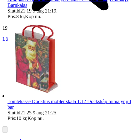
Barnkalas
Sluttid
21:19
9 aug 21:19
.
Pris:
8 kr
,
Köp nu
.
19 270 omdömen
Läs omdömen
Följ
Tomtekasse Dockhus möbler skala 1:12 Dockskåp miniatyr jul
bar
Sluttid
21:25
9 aug 21:25
.
Pris:
10 kr
,
Köp nu
.