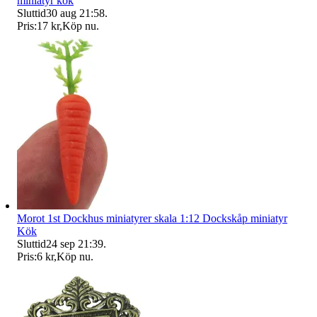
miniatyr kök
Sluttid
30 aug 21:58
.
Pris:
17 kr
,
Köp nu
.
Morot 1st Dockhus miniatyrer skala 1:12 Dockskåp miniatyr
Kök
Sluttid
24 sep 21:39
.
Pris:
6 kr
,
Köp nu
.