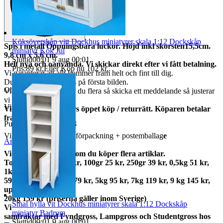
Köksöverskåp vitt Dockhus miniatyrer skala 1:12 Dockskåp
Spis i metall Öppningsbara luckor. Höjd inkl skorsten15,5cm.
miniatyr Kök Jul
9,8 cm x 5,6 cm.
Sluttid
00:01
9 aug 00:01
.
Helt nya och oanvända. Vi skickar direkt efter vi fått betalning.
Pris:
89 kr
,
Eller Köp nu
102 kr
,
.
Vi garanterar att allt kommer fram helt och fint till dig.
Du får varan som finns på första bilden.
Objektnr
729 606 852
Vi har många, behöver du flera så skicka ett meddelande så justerar
vi annonsen.
Visningar
115
Vi har alltid 14 dagars öppet köp / returrätt. Köparen betalar
frakter.
Publicerad
1 maj 22:13
Vikt ca 327 gram med förpackning + postemballag
e
Anmäl
Sälj liknande
Vi samfraktar gärna om du köper flera artiklar.
Total frakt: 50gr 15 kr, 100gr 25 kr, 250gr 39 kr, 0,5kg 51 kr,
1kg
59kr, 2kg 73 kr, 3kg 79 kr, 5kg 95 kr, 7kg 119 kr, 9 kg 145 kr,
upp till
20kg 159 kr (priserna gäller inom Sverige)
Smal hylla vit Dockhus miniatyrer skala 1:12 Dockskåp
Vi
miniatyr Badrum
samfraktar med Fyndgross, Lampgross och Studentgross hos
Sluttid
00:01
9 aug 00:01
.