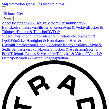
Sälj ditt fordon gratis! Läs mer om hur ->
Till innehållet
Meny
Accessoarer
Antikt & Design
Barnartiklar
Barnkläder &
Barnskor
Barnleksaker
Biljetter & Resor
Bygg & Verktyg
Böcker &
Tidningar
Datorer & Tillbehör
DVD &
Videofilmer
Fordon
Fordonsdelar & tillbehör
Foto, Kameror &
Optik
Frimärken
Handgjort & Konsthantverk
Hem &
Hushåll
Hemelektronik
Hobby
Klockor
Kläder
Konst
Musik
Mynt &
Sedlar
Samlarsaker
Skor
Skönhet
Smycken & Ädelstenar
Sport &
Fritid
Telefoni, Tablets & Wearables
Trädgård & Växter
TV-spel &
Datorspel
Vykort & Bilder
Övrigt
Inspiration