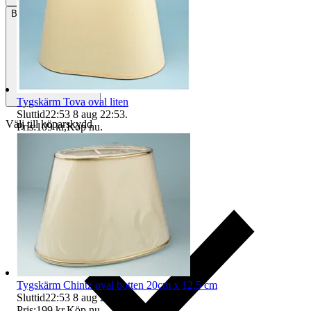
Betalning
Via Tradera
Tygskärm Tova oval liten
Sluttid
22:53
8 aug 22:53
.
Välj till köparskydd
Pris:
109 kr
,
Köp nu
.
Tygskärm Chintz oval botten 20cm x 12,5 cm
Sluttid
22:53
8 aug 22:53
.
Pris:
199 kr
,
Köp nu
.