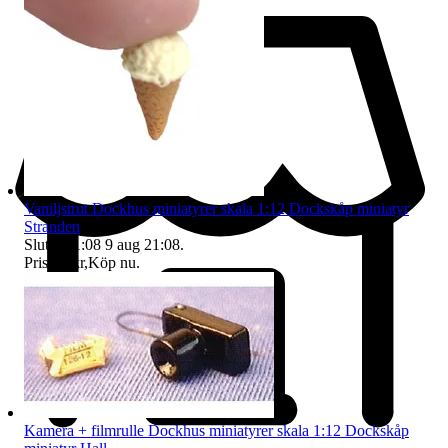
Vaniljstrut Dockhus miniatyrer skala 1:12 Dockskåp miniatyr
Stranden
Sluttid
21:08
9 aug 21:08
.
Pris:
12 kr
,
Köp nu
.
Kamera + filmrulle Dockhus miniatyrer skala 1:12 Dockskåp