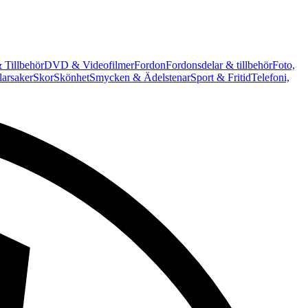
 Tillbehör
DVD & Videofilmer
Fordon
Fordonsdelar & tillbehör
Foto,
arsaker
Skor
Skönhet
Smycken & Ädelstenar
Sport & Fritid
Telefoni,