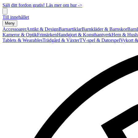
Sälj ditt fordon gratis! Läs mer om hur ->
Till innehållet
Meny
Accessoarer
Antikt & Design
Barnartiklar
Barnkläder & Barnskor
Barnl
Kameror & Optik
Frimärken
Handgjort & Konsthantverk
Hem & Hushå
Tablets & Wearables
Trädgård & Växter
TV-spel & Datorspel
Vykort &