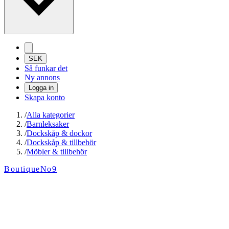
SEK
Så funkar det
Ny annons
Logga in
Skapa konto
/
Alla kategorier
/
Barnleksaker
/
Dockskåp & dockor
/
Dockskåp & tillbehör
/
Möbler & tillbehör
BoutiqueNo9