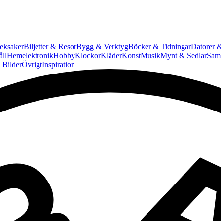
eksaker
Biljetter & Resor
Bygg & Verktyg
Böcker & Tidningar
Datorer &
ll
Hemelektronik
Hobby
Klockor
Kläder
Konst
Musik
Mynt & Sedlar
Saml
 Bilder
Övrigt
Inspiration