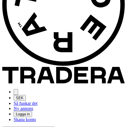
SEK
Så funkar det
Ny annons
Logga in
Skapa konto