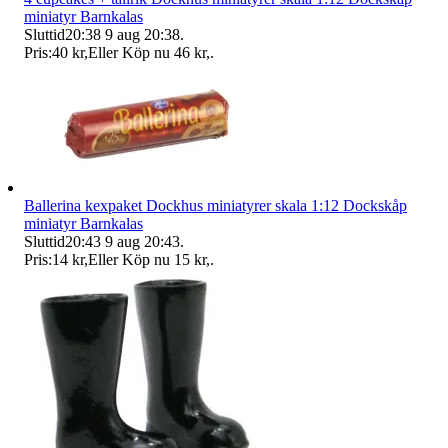
miniatyr Barnkalas
Sluttid
20:38
9 aug 20:38
.
Pris:
40 kr
,
Eller Köp nu
46 kr
,
.
Ballerina kexpaket Dockhus miniatyrer skala 1:12 Dockskåp
miniatyr Barnkalas
Sluttid
20:43
9 aug 20:43
.
Pris:
14 kr
,
Eller Köp nu
15 kr
,
.