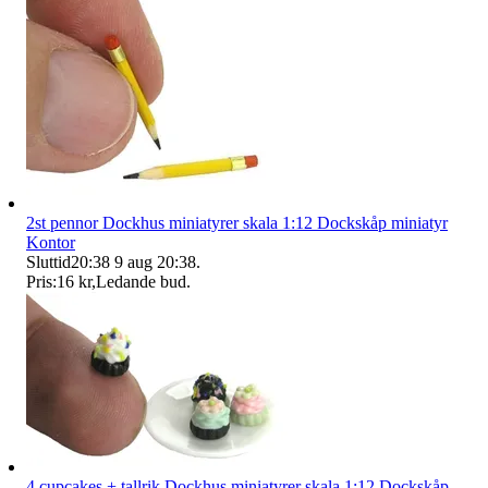
2st pennor Dockhus miniatyrer skala 1:12 Dockskåp miniatyr
Kontor
Sluttid
20:38
9 aug 20:38
.
Pris:
16 kr
,
Ledande bud
.
4 cupcakes + tallrik Dockhus miniatyrer skala 1:12 Dockskåp