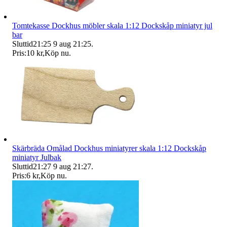
Tomtekasse Dockhus möbler skala 1:12 Dockskåp miniatyr jul
bar
Sluttid
21:25
9 aug 21:25
.
Pris:
10 kr
,
Köp nu
.
Skärbräda Omålad Dockhus miniatyrer skala 1:12 Dockskåp
miniatyr Julbak
Sluttid
21:27
9 aug 21:27
.
Pris:
6 kr
,
Köp nu
.