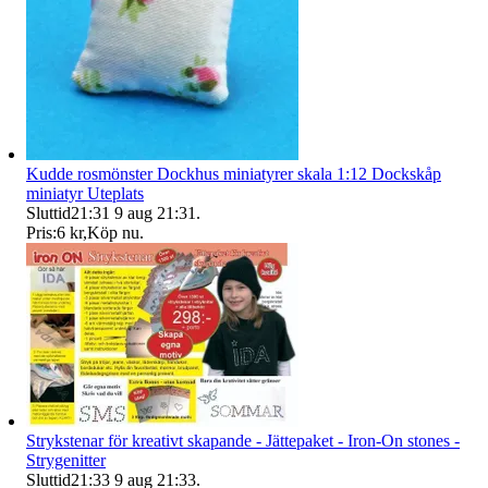
Kudde rosmönster Dockhus miniatyrer skala 1:12 Dockskåp
miniatyr Uteplats
Sluttid
21:31
9 aug 21:31
.
Pris:
6 kr
,
Köp nu
.
Strykstenar för kreativt skapande - Jättepaket - Iron-On stones -
Strygenitter
Sluttid
21:33
9 aug 21:33
.