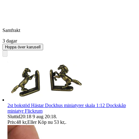
Samfrakt
3 dagar
Hoppa över karusell
2st bokstöd Hästar Dockhus miniatyrer skala 1:12 Dockskåp
miniatyr Flickrum
Sluttid
20:18
9 aug 20:18
.
Pris:
48 kr
,
Eller Köp nu
53 kr
,
.