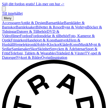
Sälj ditt fordon gratis! Läs mer om hur ->
Till innehållet
Meny
Accessoarer
Antikt & Design
Barnartiklar
Barnkläder &
Barnskor
Barnleksaker
Biljetter & Resor
Bygg & Verktyg
Böcker &
Tidningar
Datorer & Tillbehör
DVD &
Videofilmer
Fordon
Fordonsdelar & tillbehör
Foto, Kameror &
Optik
Frimärken
Handgjort & Konsthantverk
Hem &
Hushåll
Hemelektronik
Hobby
Klockor
Kläder
Konst
Musik
Mynt &
Sedlar
Samlarsaker
Skor
Skönhet
Smycken & Ädelstenar
Sport &
Fritid
Telefoni, Tablets & Wearables
Trädgård & Växter
TV-spel &
Datorspel
Vykort & Bilder
Övrigt
Inspiration