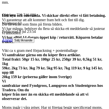
mm.
Objektnr
739 746 028
Helt nya och oanvända. Vi skickar direkt efter vi fått betalning.
Vi garanterar att allt kommer fram helt och fint till dig.
Visningar
63
Du får varan som finns på första bilden.
Vi har många, behöver du flera så skicka ett meddelande så justerar
Publicerad
8 jul 23:54
vi annonsen.
Vi har alltid 14 dagars öppet köp / returrätt. Köparen betalar
Anmäl
Sälj liknande
frakter.
Vikt ca x gram med förpackning + postemballage
Vi samfraktar gärna om du köper flera artiklar.
Total frakt: 50gr 15 kr, 100gr 25 kr, 250gr 39 kr, 0,5kg 51 kr,
1kg
59kr, 2kg 73 kr, 3kg 79 kr, 5kg 95 kr, 7kg 119 kr, 9 kg 145 kr,
upp till
20kg 159 kr (priserna gäller inom Sverige)
Vi
samfraktar med Fyndgross, Lampgross och Studentgross hos
Tradera. Om du
köper från mer än en skicka ett meddelande så att vi
observerar det.
Moms ingår i våra priser. Har ni företag begär specificerad moms.