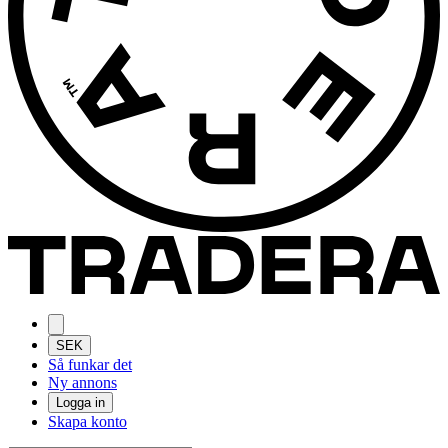
SEK
Så funkar det
Ny annons
Logga in
Skapa konto