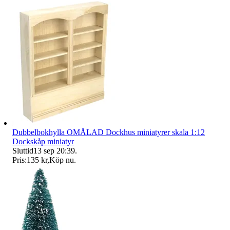
Dubbelbokhylla OMÅLAD Dockhus miniatyrer skala 1:12
Dockskåp miniatyr
Sluttid
13 sep 20:39
.
Pris:
135 kr
,
Köp nu
.