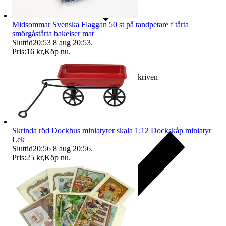
Midsommar Svenska Flaggan 50 st på tandpetare f tårta
smörgåstårta bakelser mat
Sluttid
20:53
8 aug 20:53
.
Pris:
16 kr
,
Köp nu
.
Ersättning om varan inte är som beskriven
Skrinda röd Dockhus miniatyrer skala 1:12 Dockskåp miniatyr
Lek
Sluttid
20:56
8 aug 20:56
.
Pris:
25 kr
,
Köp nu
.