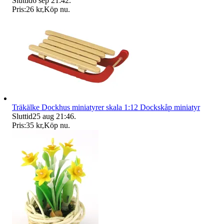
Sluttid
6 sep 21:42
.
Pris:
26 kr
,
Köp nu
.
Träkälke Dockhus miniatyrer skala 1:12 Dockskåp miniatyr
Sluttid
25 aug 21:46
.
Pris:
35 kr
,
Köp nu
.