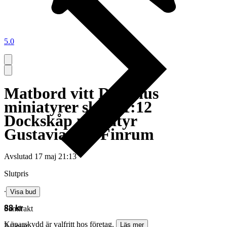
5.0
Matbord vitt Dockhus
miniatyrer skala 1:12
Dockskåp miniatyr
Gustavianskt Finrum
Avslutad
17 maj 21:13
Slutpris
∙
Visa bud
88 kr
Samfrakt
Köparskydd är valfritt hos företag.
Läs mer
3 dagar