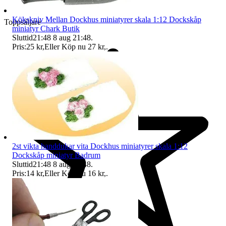
Kökskniv Mellan Dockhus miniatyrer skala 1:12 Dockskåp
Toppsäljare
miniatyr Chark Butik
Sluttid
21:48
8 aug 21:48
.
Pris:
25 kr
,
Eller Köp nu
27 kr
,
.
2st vikta handdukar vita Dockhus miniatyrer skala 1:12
Dockskåp miniatyr Badrum
Sluttid
21:48
8 aug 21:48
.
Pris:
14 kr
,
Eller Köp nu
16 kr
,
.