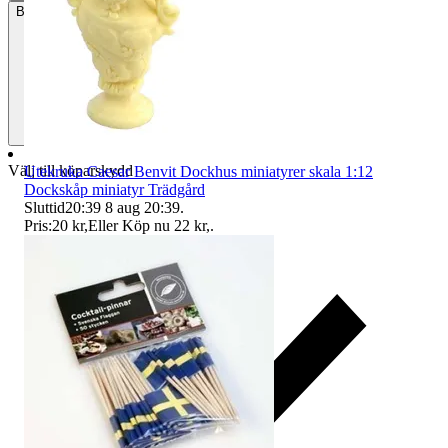
Betalning
Via Tradera
Välj till köparskydd
Utekruka Caesar Benvit Dockhus miniatyrer skala 1:12
Dockskåp miniatyr Trädgård
Sluttid
20:39
8 aug 20:39
.
Pris:
20 kr
,
Eller Köp nu
22 kr
,
.