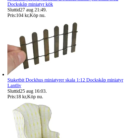
Dockskåp miniatyr kök
Sluttid
27 aug 21:49
.
Pris:
104 kr
,
Köp nu
.
Staketbit Dockhus miniatyrer skala 1:12 Dockskåp miniatyr
Lantliv
Sluttid
25 aug 16:03
.
Pris:
18 kr
,
Köp nu
.