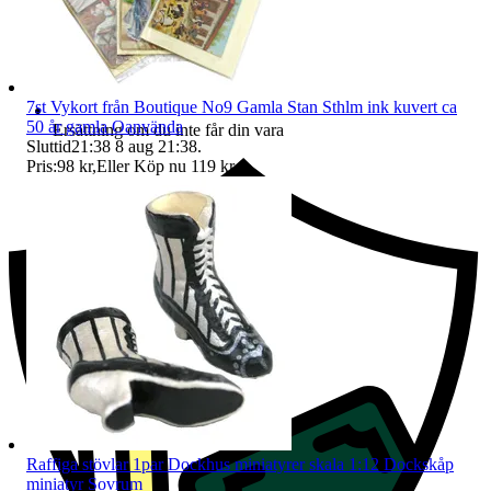
7st Vykort från Boutique No9 Gamla Stan Sthlm ink kuvert ca
50 år gamla Oanvända
Ersättning om du inte får din vara
Sluttid
21:38
8 aug 21:38
.
Pris:
98 kr
,
Eller Köp nu
119 kr
,
.
Raffiga stövlar 1par Dockhus miniatyrer skala 1:12 Dockskåp
miniatyr Sovrum