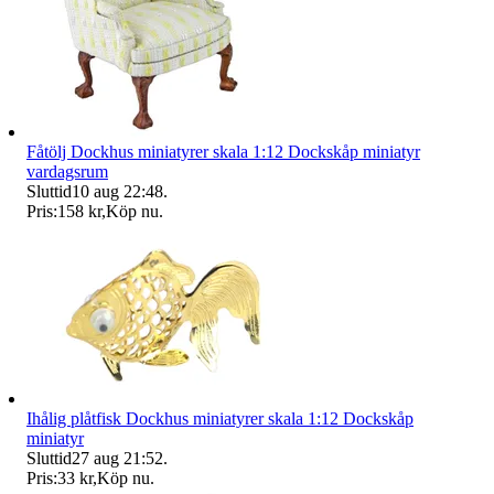
Fåtölj Dockhus miniatyrer skala 1:12 Dockskåp miniatyr
vardagsrum
Sluttid
10 aug 22:48
.
Pris:
158 kr
,
Köp nu
.
Ihålig plåtfisk Dockhus miniatyrer skala 1:12 Dockskåp
miniatyr
Sluttid
27 aug 21:52
.
Pris:
33 kr
,
Köp nu
.