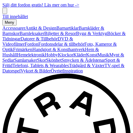
Sälj ditt fordon gratis! Läs mer om hur ->
Till innehållet
Meny
Accessoarer
Antikt & Design
Barnartiklar
Barnkläder &
Barnskor
Barnleksaker
Biljetter & Resor
Bygg & Verktyg
Böcker &
Tidningar
Datorer & Tillbehör
DVD &
Videofilmer
Fordon
Fordonsdelar & tillbehör
Foto, Kameror &
Optik
Frimärken
Handgjort & Konsthantverk
Hem &
Hushåll
Hemelektronik
Hobby
Klockor
Kläder
Konst
Musik
Mynt &
Sedlar
Samlarsaker
Skor
Skönhet
Smycken & Ädelstenar
Sport &
Fritid
Telefoni, Tablets & Wearables
Trädgård & Växter
TV-spel &
Datorspel
Vykort & Bilder
Övrigt
Inspiration