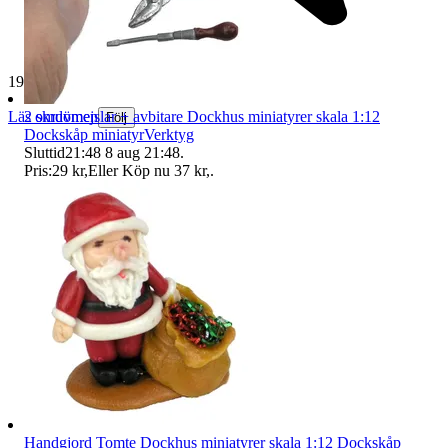
19 269 omdömen
2 skruvmejslar + avbitare Dockhus miniatyrer skala 1:12
Läs omdömen
Följ
Dockskåp miniatyrVerktyg
Sluttid
21:48
8 aug 21:48
.
Pris:
29 kr
,
Eller Köp nu
37 kr
,
.
Handgjord Tomte Dockhus miniatyrer skala 1:12 Dockskåp