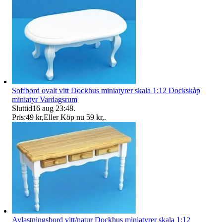
Soffbord ovalt vitt Dockhus miniatyrer skala 1:12 Dockskåp
miniatyr Vardagsrum
Sluttid
16 aug 23:48
.
Pris:
49 kr
,
Eller Köp nu
59 kr
,
.
Avlastningsbord vitt/natur Dockhus miniatyrer skala 1:12