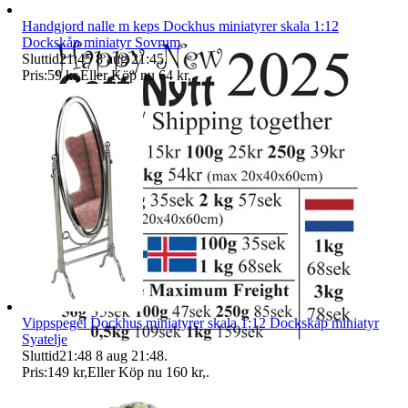
Handgjord nalle m keps Dockhus miniatyrer skala 1:12
Dockskåp miniatyr Sovrum
Sluttid
21:45
8 aug 21:45
.
Pris:
59 kr
,
Eller Köp nu
64 kr
,
.
Vippspegel Dockhus miniatyrer skala 1:12 Dockskåp miniatyr
Syatelje
Sluttid
21:48
8 aug 21:48
.
Pris:
149 kr
,
Eller Köp nu
160 kr
,
.