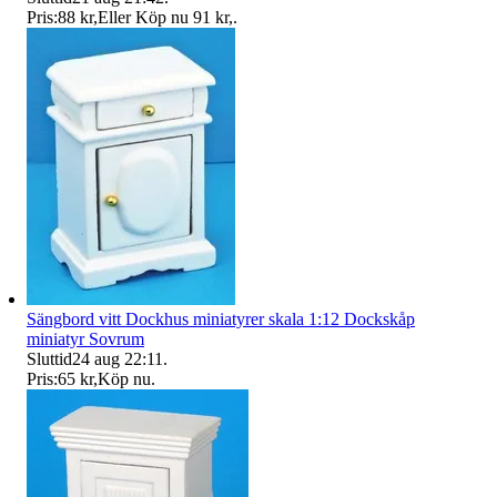
Pris:
88 kr
,
Eller Köp nu
91 kr
,
.
Sängbord vitt Dockhus miniatyrer skala 1:12 Dockskåp
miniatyr Sovrum
Sluttid
24 aug 22:11
.
Pris:
65 kr
,
Köp nu
.