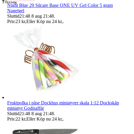
Företag
Night Blue 29 Silcare Base ONE UV Gel Color 5 gram
Nagelgel
Sluttid
21:48
8 aug 21:48
.
Pris:
23 kr
,
Eller Köp nu
24 kr
,
.
Fruktpolka i påse Dockhus miniatyrer skala 1:12 Dockskåp
miniatyr Godisaffär
Sluttid
21:48
8 aug 21:48
.
Pris:
22 kr
,
Eller Köp nu
24 kr
,
.