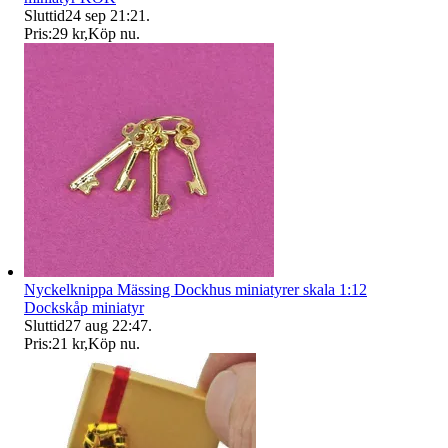
Sluttid
24 sep 21:21
.
Pris:
29 kr
,
Köp nu
.
Nyckelknippa Mässing Dockhus miniatyrer skala 1:12
Dockskåp miniatyr
Sluttid
27 aug 22:47
.
Pris:
21 kr
,
Köp nu
.