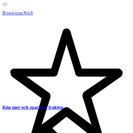
BoutiqueNo9
Köp mer och spara på frakten