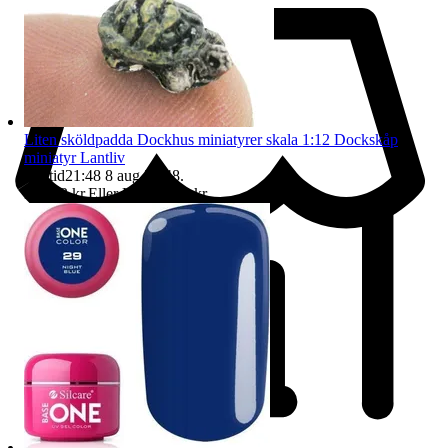
Liten sköldpadda Dockhus miniatyrer skala 1:12 Dockskåp
miniatyr Lantliv
Sluttid
21:48
8 aug 21:48
.
Pris:
13 kr
,
Eller Köp nu
14 kr
,
.