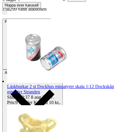
Hoppa över karusell
Ella299 vann auktionen
Frakt
25 kr Annat fraktsätt
Avhämtning
Helsingborg, Sverige
Läskburkar 2 st Dockhus miniatyrer skala 1:12 Dockskåp
miniatyr Stranden
Sluttid
20:37
8 aug 20:37
.
Pris:
9 kr
,
Eller Köp nu
10 kr
,
.