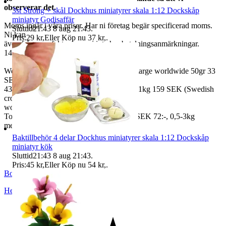
observerar det.
3st Strong + skål Dockhus miniatyrer skala 1:12 Dockskåp
miniatyr Godisaffär
Moms ingår i våra priser. Har ni företag begär specificerad moms.
Sluttid
21:43
8 aug 21:43
.
Ni kan
Pris:
29 kr
,
Eller Köp nu
37 kr
,
.
även fråga om faktura om ni inte har betalningsanmärkningar.
14 dagars full returrätt vid oanvänd vara.
We also ship abroad worldwide. Freightcharge worldwide 50gr 33
SEK, 100 gr
43 SEK, 250gr 85 SEK, 0,5kg 109 SEK, 1kg 159 SEK (Swedish
crown
worldwide price freight)
To Denmark 0,5-3kg measure 35x24x13 SEK 72:-, 0,5-3kg
measure 40x40x140cm SEK 144:-
Baktillbehör 4 delar Dockhus miniatyrer skala 1:12 Dockskåp
miniatyr kök
Sluttid
21:43
8 aug 21:43
.
Pris:
45 kr
,
Eller Köp nu
54 kr
,
.
BoutiqueNo9
Helsingborg
,
Sverige