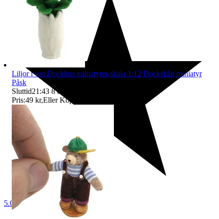
Liljor i vas Dockhus miniatyrer skala 1:12 Dockskåp miniatyr
Påsk
Sluttid
21:43
8 aug 21:43
.
Pris:
49 kr
,
Eller Köp nu
69 kr
,
.
5.0