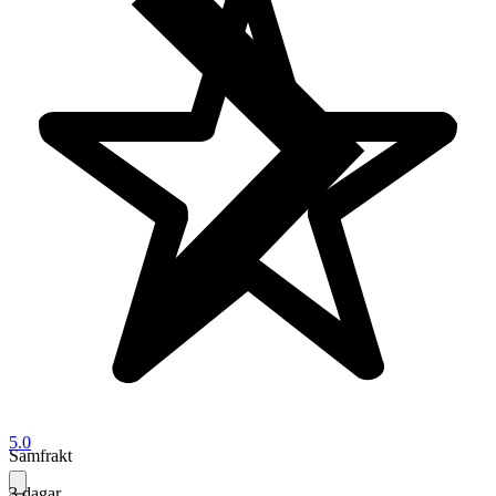
5.0
Samfrakt
3 dagar