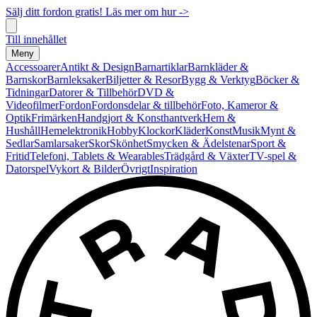
Sälj ditt fordon gratis! Läs mer om hur ->
Till innehållet
Meny
Accessoarer
Antikt & Design
Barnartiklar
Barnkläder &
Barnskor
Barnleksaker
Biljetter & Resor
Bygg & Verktyg
Böcker &
Tidningar
Datorer & Tillbehör
DVD &
Videofilmer
Fordon
Fordonsdelar & tillbehör
Foto, Kameror &
Optik
Frimärken
Handgjort & Konsthantverk
Hem &
Hushåll
Hemelektronik
Hobby
Klockor
Kläder
Konst
Musik
Mynt &
Sedlar
Samlarsaker
Skor
Skönhet
Smycken & Ädelstenar
Sport &
Fritid
Telefoni, Tablets & Wearables
Trädgård & Växter
TV-spel &
Datorspel
Vykort & Bilder
Övrigt
Inspiration