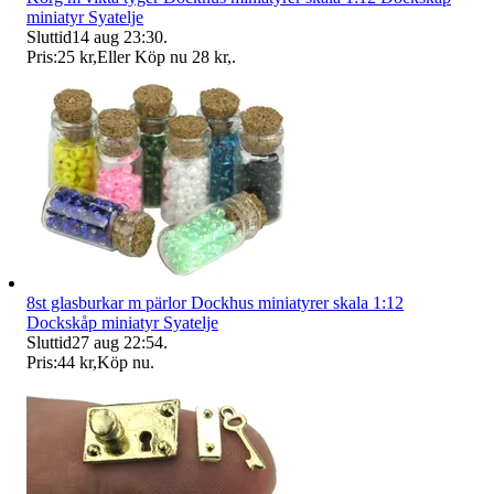
miniatyr Syatelje
Sluttid
14 aug 23:30
.
Pris:
25 kr
,
Eller Köp nu
28 kr
,
.
8st glasburkar m pärlor Dockhus miniatyrer skala 1:12
Dockskåp miniatyr Syatelje
Sluttid
27 aug 22:54
.
Pris:
44 kr
,
Köp nu
.