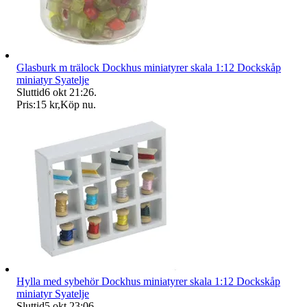
Glasburk m trälock Dockhus miniatyrer skala 1:12 Dockskåp
miniatyr Syatelje
Sluttid
6 okt 21:26
.
Pris:
15 kr
,
Köp nu
.
Hylla med sybehör Dockhus miniatyrer skala 1:12 Dockskåp
miniatyr Syatelje
Sluttid
5 okt 23:06
.