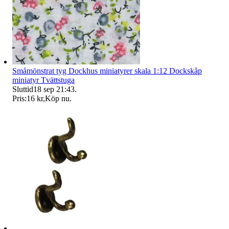
Småmönstrat tyg Dockhus miniatyrer skala 1:12 Dockskåp
miniatyr Tvättstuga
Sluttid
18 sep 21:43
.
Pris:
16 kr
,
Köp nu
.