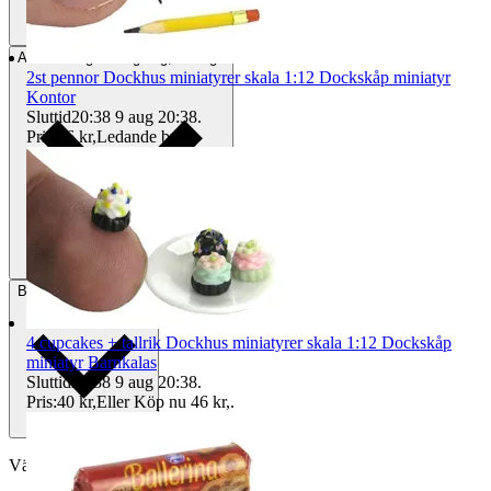
Avhämtning
Helsingborg, Sverige
2st pennor Dockhus miniatyrer skala 1:12 Dockskåp miniatyr
Kontor
Sluttid
20:38
9 aug 20:38
.
Pris:
16 kr
,
Ledande bud
.
Betalning
Via Tradera
4 cupcakes + tallrik Dockhus miniatyrer skala 1:12 Dockskåp
miniatyr Barnkalas
Sluttid
20:38
9 aug 20:38
.
Pris:
40 kr
,
Eller Köp nu
46 kr
,
.
Välj till köparskydd