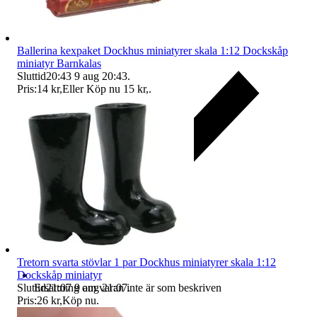
Ballerina kexpaket Dockhus miniatyrer skala 1:12 Dockskåp
miniatyr Barnkalas
Sluttid
20:43
9 aug 20:43
.
Pris:
14 kr
,
Eller Köp nu
15 kr
,
.
Tretorn svarta stövlar 1 par Dockhus miniatyrer skala 1:12
Dockskåp miniatyr
Ersättning om varan inte är som beskriven
Sluttid
21:07
9 aug 21:07
.
Pris:
26 kr
,
Köp nu
.