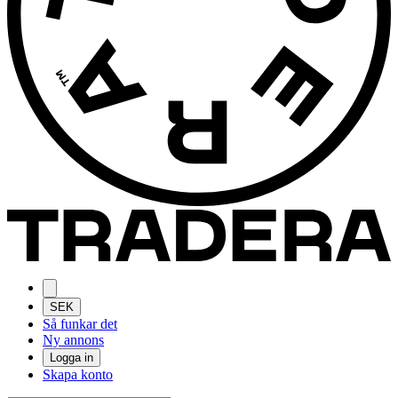
SEK
Så funkar det
Ny annons
Logga in
Skapa konto