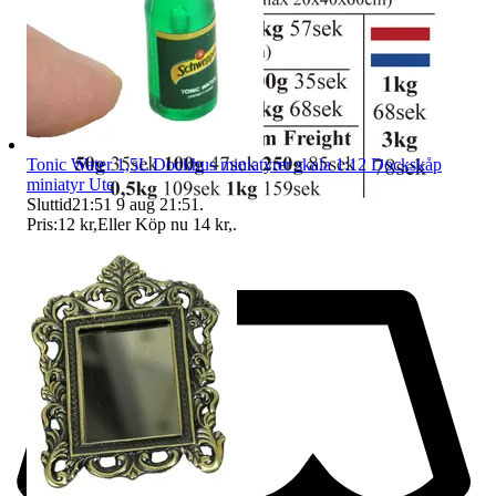
Tonic Water 1,5L Dockhus miniatyrer skala 1:12 Dockskåp
miniatyr Ute
Sluttid
21:51
9 aug 21:51
.
Pris:
12 kr
,
Eller Köp nu
14 kr
,
.