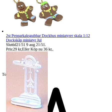
2st Pepparkaksgubbar Dockhus miniatyrer skala 1:12
Dockskåp miniatyr Jul
Sluttid
21:51
9 aug 21:51
.
Pris:
29 kr
,
Eller Köp nu
36 kr
,
.
Toppsäljare