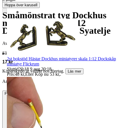
Hoppa över karusell
Småmönstrat tyg Dockhus
miniatyrer skala 1:12
Dockskåp miniatyr Syatelje
Avslutad
11 maj 19:45
Såld för
2st bokstöd Hästar Dockhus miniatyrer skala 1:12 Dockskåp
17 kr
miniatyr Flickrum
Sluttid
20:18
9 aug 20:18
.
Köparskydd är valfritt hos företag.
Läs mer
Pris:
48 kr
,
Eller Köp nu
53 kr
,
.
Annonsen är avslutad. Såld med Köp nu.
Frakt
15 kr Annat fraktsätt