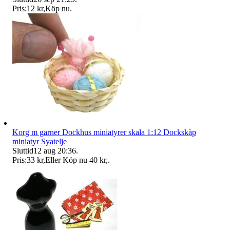
Pris:
12 kr
,
Köp nu
.
Korg m garner Dockhus miniatyrer skala 1:12 Dockskåp
miniatyr Syatelje
Sluttid
12 aug 20:36
.
Pris:
33 kr
,
Eller Köp nu
40 kr
,
.