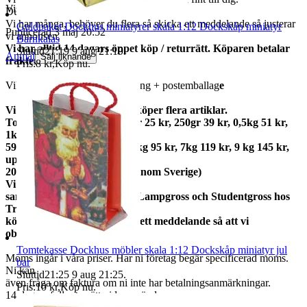
Visningar
53
Du får varan som finns på första bilden.
Vi har många, behöver du flera så skicka ett meddelande så justerar
Guldpaket Dockhus miniatyrer skala 1:12 Dockskåp miniatyr
Publicerad
3 maj 20:52
vi annonsen.
Barnkalas
Vi har alltid 14 dagars öppet köp / returrätt. Köparen betalar
Sluttid
21:19
9 aug 21:19
.
Anmäl
Sälj liknande
frakter.
Pris:
8 kr
,
Köp nu
.
Vikt ca 22 gram med förpackning + postemballag
e
Vi samfraktar gärna om du köper flera artiklar.
Total frakt: 50gr 15 kr, 100gr 25 kr, 250gr 39 kr, 0,5kg 51 kr,
1kg
59kr, 2kg 73 kr, 3kg 79 kr, 5kg 95 kr, 7kg 119 kr, 9 kg 145 kr,
upp till
20kg 159 kr (priserna gäller inom Sverige)
Vi
samfraktar med Fyndgross, Lampgross och Studentgross hos
Tradera. Om du
köper från mer än en skicka ett meddelande så att vi
observerar det.
Tomtekasse Dockhus möbler skala 1:12 Dockskåp miniatyr jul
Moms ingår i våra priser. Har ni företag begär specificerad moms.
bar
Ni kan
Sluttid
21:25
9 aug 21:25
.
även fråga om faktura om ni inte har betalningsanmärkningar.
Pris:
10 kr
,
Köp nu
.
14 dagars full returrätt vid oanvänd vara.