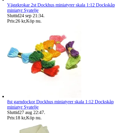
Väggkrokar 2st Dockhus miniatyrer skala 1:12 Dockskåp
miniatyr Syatelje
Sluttid
24 sep 21:34
.
Pris:
26 kr
,
Köp nu
.
8st garndockor Dockhus miniatyrer skala 1:12 Dockskåp
miniatyr Syatelje
Sluttid
27 aug 22:47
.
Pris:
18 kr
,
Köp nu
.