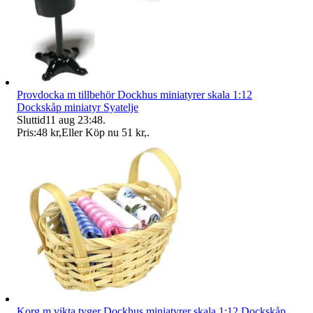
Provdocka m tillbehör Dockhus miniatyrer skala 1:12
Dockskåp miniatyr Syatelje
Sluttid
11 aug 23:48
.
Pris:
48 kr
,
Eller Köp nu
51 kr
,
.
Korg m vikta tyger Dockhus miniatyrer skala 1:12 Dockskåp