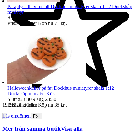
Paraplyställ av metall Dockhus miniatyrer skala 1:12 Dockskåp
miniatyr
Sluttid
23:30
9 aug 23:30
.
Pris:
39 kr
,
Eller Köp nu
71 kr
,
.
Halloweenkakor på fat Dockhus miniatyrer skala 1:12
Dockskåp miniatyr Kök
Sluttid
23:30
9 aug 23:30
.
19 270 omdömen
Pris:
29 kr
,
Eller Köp nu
35 kr
,
.
Läs omdömen
Följ
Mer från samma butik
Visa alla