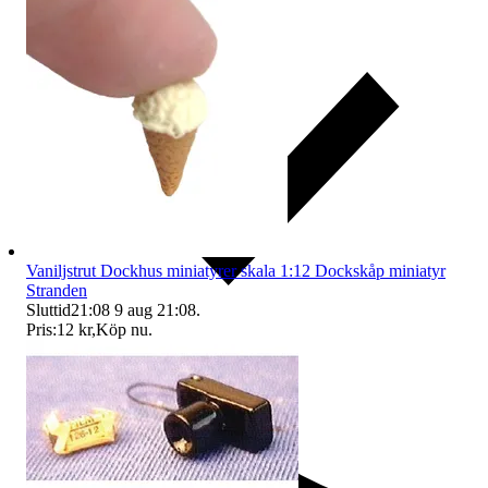
Vaniljstrut Dockhus miniatyrer skala 1:12 Dockskåp miniatyr
Stranden
Sluttid
21:08
9 aug 21:08
.
Pris:
12 kr
,
Köp nu
.
Ersättning om du inte får din vara