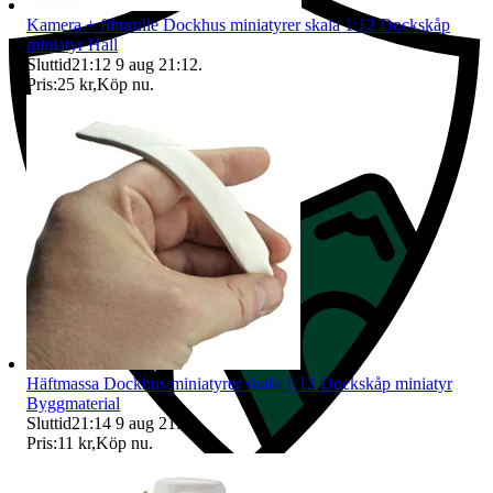
Kamera + filmrulle Dockhus miniatyrer skala 1:12 Dockskåp
miniatyr Hall
Sluttid
21:12
9 aug 21:12
.
Pris:
25 kr
,
Köp nu
.
Häftmassa Dockhus miniatyrer skala 1:12 Dockskåp miniatyr
Byggmaterial
Sluttid
21:14
9 aug 21:14
.
Pris:
11 kr
,
Köp nu
.