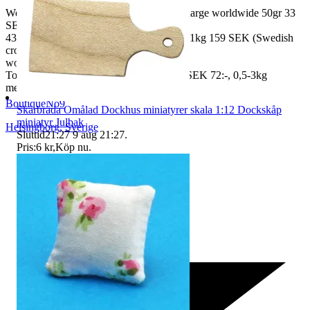
We also ship abroad worldwide. Freightcharge worldwide 50gr 33
SEK, 100 gr
43 SEK, 250gr 85 SEK, 0,5kg 109 SEK, 1kg 159 SEK (Swedish
crown
worldwide price freight)
To Denmark 0,5-3kg measure 35x24x13 SEK 72:-, 0,5-3kg
measure 40x40x140cm SEK 144:-
BoutiqueNo9
Skärbräda Omålad Dockhus miniatyrer skala 1:12 Dockskåp
miniatyr Julbak
Helsingborg
,
Sverige
Sluttid
21:27
9 aug 21:27
.
Pris:
6 kr
,
Köp nu
.