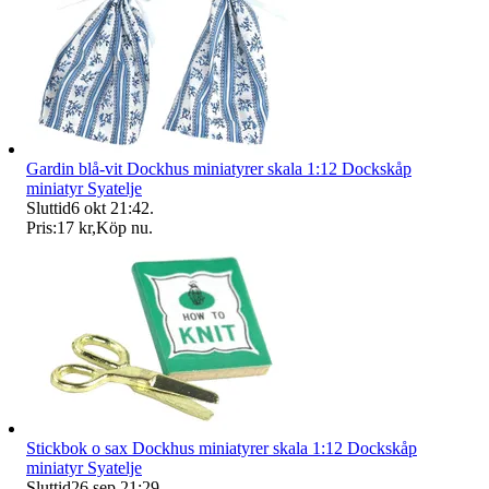
Gardin blå-vit Dockhus miniatyrer skala 1:12 Dockskåp
miniatyr Syatelje
Sluttid
6 okt 21:42
.
Pris:
17 kr
,
Köp nu
.
Stickbok o sax Dockhus miniatyrer skala 1:12 Dockskåp
miniatyr Syatelje
Sluttid
26 sep 21:29
.