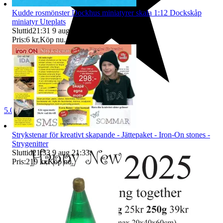
Kudde rosmönster Dockhus miniatyrer skala 1:12 Dockskåp
miniatyr Uteplats
Sluttid
21:31
9 aug 21:31
.
Pris:
6 kr
,
Köp nu
.
5.0
Strykstenar för kreativt skapande - Jättepaket - Iron-On stones -
Strygenitter
Sluttid
21:33
9 aug 21:33
.
Pris:
219 kr
,
Köp nu
.