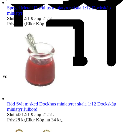
Spegel Metall Dockhus miniatyrer skala 1:12 Dockskåp
miniatyr
Sluttid
21:51
9 aug 21:51
.
Pris:
49 kr
,
Eller Köp nu
61 kr
,
.
Företag
Röd Sylt m sked Dockhus miniatyrer skala 1:12 Dockskåp
miniatyr Julbord
Sluttid
21:51
9 aug 21:51
.
Pris:
28 kr
,
Eller Köp nu
34 kr
,
.