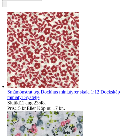
Småmönstrat tyg Dockhus miniatyrer skala 1:12 Dockskåp
miniatyr Syatelje
Sluttid
11 aug 23:48
.
Pris:
15 kr
,
Eller Köp nu
17 kr
,
.