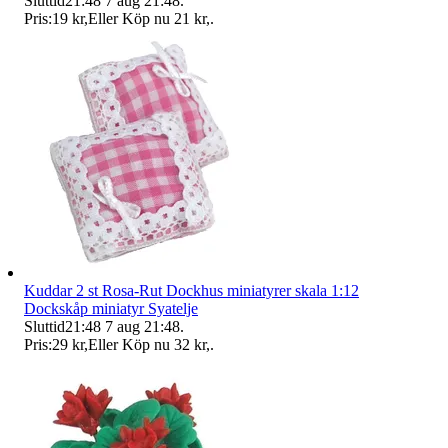
Sluttid
21:48
7 aug 21:48
.
Pris:
19 kr
,
Eller Köp nu
21 kr
,
.
Kuddar 2 st Rosa-Rut Dockhus miniatyrer skala 1:12
Dockskåp miniatyr Syatelje
Sluttid
21:48
7 aug 21:48
.
Pris:
29 kr
,
Eller Köp nu
32 kr
,
.