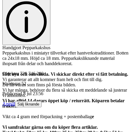
Handgjort Pepparkakshus
Pepparkakshus i miniatyr tillverkat efter hantverkstraditioner. Botten
ca 24x18 mm. Höjd ca 18 mm. Pepparkaksliknande material
ihopsatt från delar och handdekorerat.
Objektnr
739 746 280
Helt nya och oanvända. Vi skickar direkt efter vi fått betalning.
Vi garanterar att allt kommer fram helt och fint till dig.
Visningar
52
Du får varan som finns på första bilden.
Vi har många, behöver du flera så skicka ett meddelande så justerar
Publicerad
8 jul 23:56
vi annonsen.
Vi har alltid 14 dagars öppet köp / returrätt. Köparen betalar
Anmäl
Sälj liknande
frakter.
Vikt ca 4 gram med förpackning + postemballag
e
Vi samfraktar gärna om du köper flera artiklar.