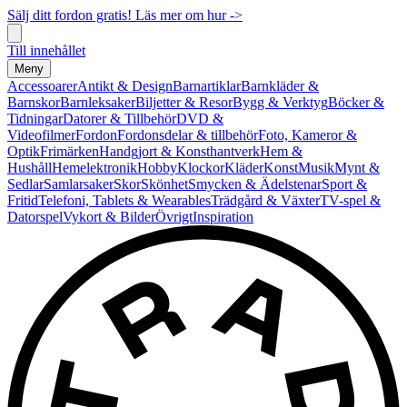
Sälj ditt fordon gratis! Läs mer om hur ->
Till innehållet
Meny
Accessoarer
Antikt & Design
Barnartiklar
Barnkläder &
Barnskor
Barnleksaker
Biljetter & Resor
Bygg & Verktyg
Böcker &
Tidningar
Datorer & Tillbehör
DVD &
Videofilmer
Fordon
Fordonsdelar & tillbehör
Foto, Kameror &
Optik
Frimärken
Handgjort & Konsthantverk
Hem &
Hushåll
Hemelektronik
Hobby
Klockor
Kläder
Konst
Musik
Mynt &
Sedlar
Samlarsaker
Skor
Skönhet
Smycken & Ädelstenar
Sport &
Fritid
Telefoni, Tablets & Wearables
Trädgård & Växter
TV-spel &
Datorspel
Vykort & Bilder
Övrigt
Inspiration