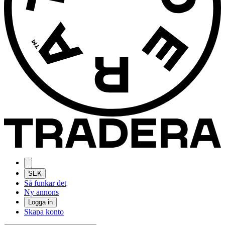
SEK
Så funkar det
Ny annons
Logga in
Skapa konto