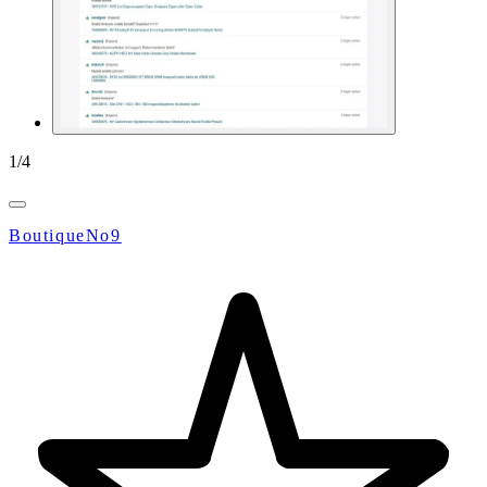
1
/
4
BoutiqueNo9