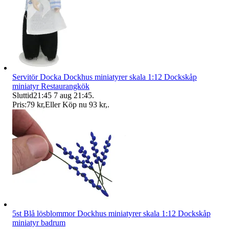
Servitör Docka Dockhus miniatyrer skala 1:12 Dockskåp
miniatyr Restaurangkök
Sluttid
21:45
7 aug 21:45
.
Pris:
79 kr
,
Eller Köp nu
93 kr
,
.
5st Blå lösblommor Dockhus miniatyrer skala 1:12 Dockskåp
miniatyr badrum