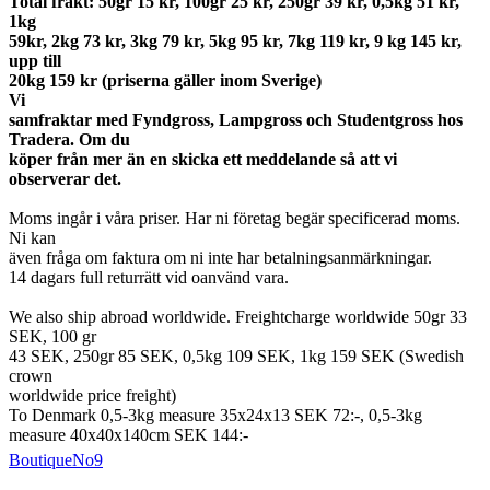
Total frakt: 50gr 15 kr, 100gr 25 kr, 250gr 39 kr, 0,5kg 51 kr,
1kg
59kr, 2kg 73 kr, 3kg 79 kr, 5kg 95 kr, 7kg 119 kr, 9 kg 145 kr,
upp till
20kg 159 kr (priserna gäller inom Sverige)
Vi
samfraktar med Fyndgross, Lampgross och Studentgross hos
Tradera. Om du
köper från mer än en skicka ett meddelande så att vi
observerar det.
Moms ingår i våra priser. Har ni företag begär specificerad moms.
Ni kan
även fråga om faktura om ni inte har betalningsanmärkningar.
14 dagars full returrätt vid oanvänd vara.
We also ship abroad worldwide. Freightcharge worldwide 50gr 33
SEK, 100 gr
43 SEK, 250gr 85 SEK, 0,5kg 109 SEK, 1kg 159 SEK (Swedish
crown
worldwide price freight)
To Denmark 0,5-3kg measure 35x24x13 SEK 72:-, 0,5-3kg
measure 40x40x140cm SEK 144:-
BoutiqueNo9