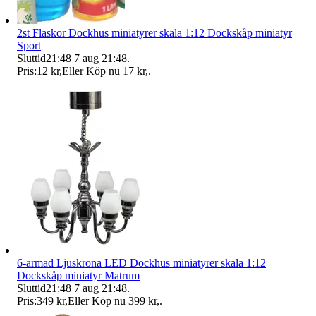
2st Flaskor Dockhus miniatyrer skala 1:12 Dockskåp miniatyr
Sport
Sluttid
21:48
7 aug 21:48
.
Pris:
12 kr
,
Eller Köp nu
17 kr
,
.
6-armad Ljuskrona LED Dockhus miniatyrer skala 1:12
Dockskåp miniatyr Matrum
Sluttid
21:48
7 aug 21:48
.
Pris:
349 kr
,
Eller Köp nu
399 kr
,
.