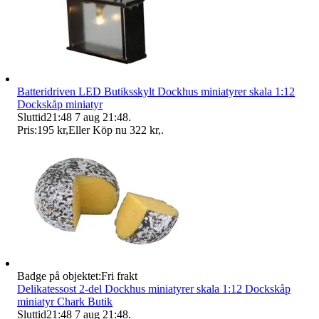
Batteridriven LED Butiksskylt Dockhus miniatyrer skala 1:12
Dockskåp miniatyr
Sluttid
21:48
7 aug 21:48
.
Pris:
195 kr
,
Eller Köp nu
322 kr
,
.
Badge på objektet:
Fri frakt
Delikatessost 2-del Dockhus miniatyrer skala 1:12 Dockskåp
miniatyr Chark Butik
Sluttid
21:48
7 aug 21:48
.