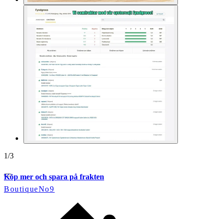
1
/
3
Köp mer och spara på frakten
BoutiqueNo9