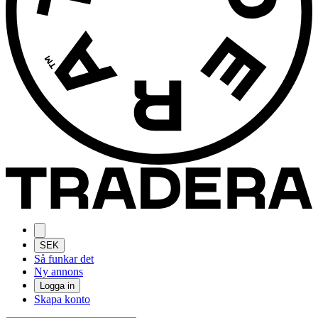
SEK
Så funkar det
Ny annons
Logga in
Skapa konto