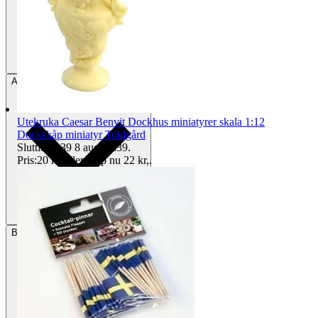
Avhämtning
Helsingborg, Sverige
Utekruka Caesar Benvit Dockhus miniatyrer skala 1:12
Dockskåp miniatyr Trädgård
Sluttid
20:39
8 aug 20:39
.
Pris:
20 kr
,
Eller Köp nu
22 kr
,
.
Betalning
Via Tradera