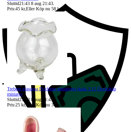
Sluttid
21:43
8 aug 21:43
.
Pris:
45 kr
,
Eller Köp nu
58 kr
,
.
Trebent glasurna Dockhus miniatyrer skala 1:12 Dockskåp
miniatyr
Sluttid
21:43
8 aug 21:43
.
Pris:
25 kr
,
Eller Köp nu
30 kr
,
.