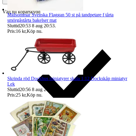
Välj till köparskydd
Midsommar Svenska Flaggan 50 st på tandpetare f tårta
smörgåstårta bakelser mat
Sluttid
20:53
8 aug 20:53
.
Pris:
16 kr
,
Köp nu
.
Skrinda röd Dockhus miniatyrer skala 1:12 Dockskåp miniatyr
Lek
Sluttid
20:56
8 aug 20:56
.
Pris:
25 kr
,
Köp nu
.