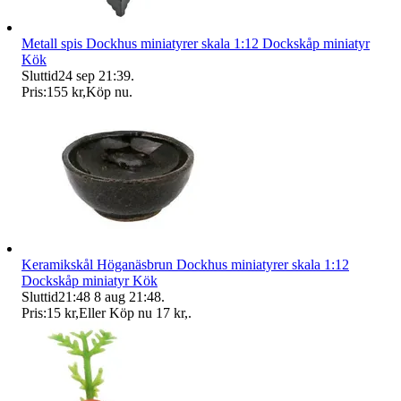
Metall spis Dockhus miniatyrer skala 1:12 Dockskåp miniatyr
Kök
Sluttid
24 sep 21:39
.
Pris:
155 kr
,
Köp nu
.
Keramikskål Höganäsbrun Dockhus miniatyrer skala 1:12
Dockskåp miniatyr Kök
Sluttid
21:48
8 aug 21:48
.
Pris:
15 kr
,
Eller Köp nu
17 kr
,
.