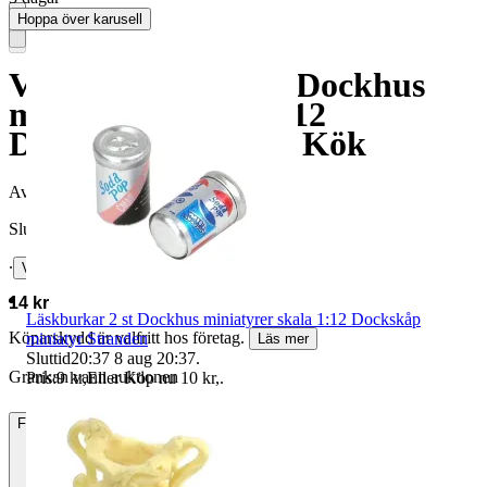
Hoppa över karusell
Väggklocka Oktav Dockhus
miniatyrer skala 1:12
Dockskåp miniatyr Kök
Avslutad
18 maj 20:18
Slutpris
∙
Visa bud
14 kr
Läskburkar 2 st Dockhus miniatyrer skala 1:12 Dockskåp
Köparskydd är valfritt hos företag.
miniatyr Stranden
Läs mer
Sluttid
20:37
8 aug 20:37
.
Grankan vann auktionen
Pris:
9 kr
,
Eller Köp nu
10 kr
,
.
Frakt
15 kr Annat fraktsätt