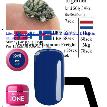
Liten sköldpadda Dockhus miniatyrer skala 1:12 Dockskåp
miniatyr Lantliv
Sluttid
21:48
8 aug 21:48
.
Pris:
13 kr
,
Eller Köp nu
14 kr
,
.