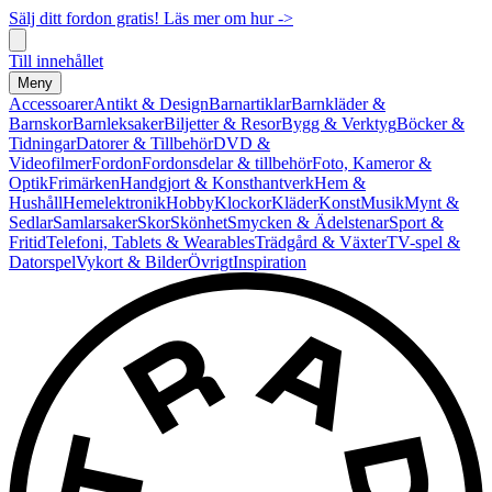
Sälj ditt fordon gratis! Läs mer om hur ->
Till innehållet
Meny
Accessoarer
Antikt & Design
Barnartiklar
Barnkläder &
Barnskor
Barnleksaker
Biljetter & Resor
Bygg & Verktyg
Böcker &
Tidningar
Datorer & Tillbehör
DVD &
Videofilmer
Fordon
Fordonsdelar & tillbehör
Foto, Kameror &
Optik
Frimärken
Handgjort & Konsthantverk
Hem &
Hushåll
Hemelektronik
Hobby
Klockor
Kläder
Konst
Musik
Mynt &
Sedlar
Samlarsaker
Skor
Skönhet
Smycken & Ädelstenar
Sport &
Fritid
Telefoni, Tablets & Wearables
Trädgård & Växter
TV-spel &
Datorspel
Vykort & Bilder
Övrigt
Inspiration