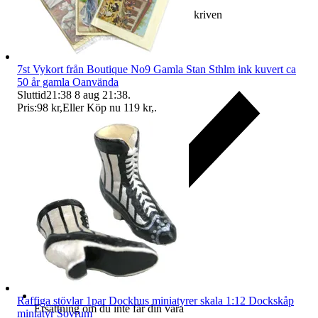
Ersättning om varan inte är som beskriven
7st Vykort från Boutique No9 Gamla Stan Sthlm ink kuvert ca
50 år gamla Oanvända
Sluttid
21:38
8 aug 21:38
.
Pris:
98 kr
,
Eller Köp nu
119 kr
,
.
Raffiga stövlar 1par Dockhus miniatyrer skala 1:12 Dockskåp
Ersättning om du inte får din vara
miniatyr Sovrum