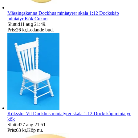
Mässingskanna Dockhus miniatyrer skala 1:12 Dockskåp
miniatyr Kök Cream
Sluttid
11 aug 21:49
.
Pris:
26 kr
,
Ledande bud
.
Köksstol Vit Dockhus miniatyrer skala 1:12 Dockskåp miniatyr
kök
Sluttid
27 aug 21:51
.
Pris:
63 kr
,
Köp nu
.