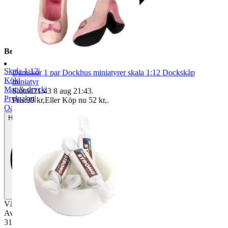
Beskrivning
Skala 1:12
|
Damskor 1 par Dockhus miniatyrer skala 1:12 Dockskåp
Kök
|
miniatyr
Mat & dryck
|
Sluttid
21:43
8 aug 21:43
.
Prylpaket
|
Pris:
39 kr
,
Eller Köp nu
52 kr
,
.
Oanvänt
Helt ny och aldrig använd
Väggklocka Oktav
Av träbas med pappers etikett.
31x31mm.