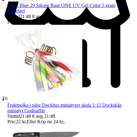
Night Blue 29 Silcare Base ONE UV Gel Color 5 gram
Nagelgel
Sluttid
21:48
8 aug 21:48
.
Pris:
23 kr
,
Eller Köp nu
24 kr
,
.
Företag
Fruktpolka i påse Dockhus miniatyrer skala 1:12 Dockskåp
miniatyr Godisaffär
Sluttid
21:48
8 aug 21:48
.
Pris:
22 kr
,
Eller Köp nu
24 kr
,
.