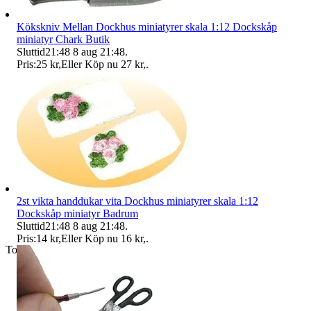
Kökskniv Mellan Dockhus miniatyrer skala 1:12 Dockskåp
miniatyr Chark Butik
Sluttid
21:48
8 aug 21:48
.
Pris:
25 kr
,
Eller Köp nu
27 kr
,
.
2st vikta handdukar vita Dockhus miniatyrer skala 1:12
Dockskåp miniatyr Badrum
Sluttid
21:48
8 aug 21:48
.
Pris:
14 kr
,
Eller Köp nu
16 kr
,
.
Toppsäljare