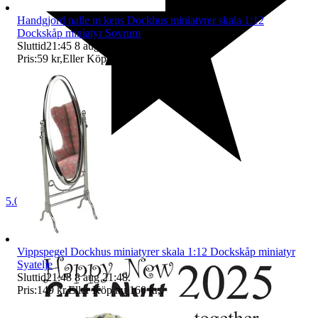
Handgjord nalle m keps Dockhus miniatyrer skala 1:12
Dockskåp miniatyr Sovrum
Sluttid
21:45
8 aug 21:45
.
Pris:
59 kr
,
Eller Köp nu
64 kr
,
.
5.0
Vippspegel Dockhus miniatyrer skala 1:12 Dockskåp miniatyr
Syatelje
Sluttid
21:48
8 aug 21:48
.
Pris:
149 kr
,
Eller Köp nu
160 kr
,
.