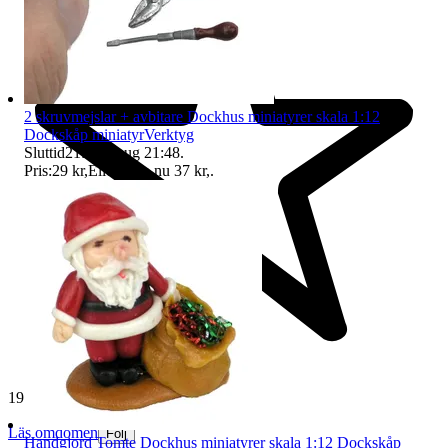
2 skruvmejslar + avbitare Dockhus miniatyrer skala 1:12
Dockskåp miniatyrVerktyg
Sluttid
21:48
8 aug 21:48
.
Pris:
29 kr
,
Eller Köp nu
37 kr
,
.
19 269 omdömen
Läs omdömen
Följ
Handgjord Tomte Dockhus miniatyrer skala 1:12 Dockskåp