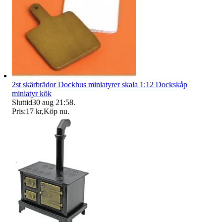
2st skärbrädor Dockhus miniatyrer skala 1:12 Dockskåp
miniatyr kök
Sluttid
30 aug 21:58
.
Pris:
17 kr
,
Köp nu
.