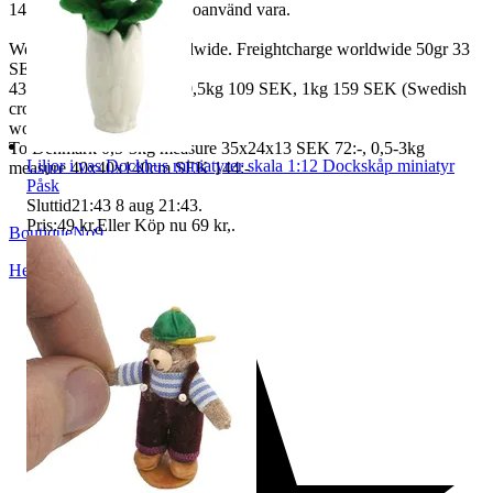
14 dagars full returrätt vid oanvänd vara.
We also ship abroad worldwide. Freightcharge worldwide 50gr 33
SEK, 100 gr
43 SEK, 250gr 85 SEK, 0,5kg 109 SEK, 1kg 159 SEK (Swedish
crown
worldwide price freight)
To Denmark 0,5-3kg measure 35x24x13 SEK 72:-, 0,5-3kg
Liljor i vas Dockhus miniatyrer skala 1:12 Dockskåp miniatyr
measure 40x40x140cm SEK 144:-
Påsk
Sluttid
21:43
8 aug 21:43
.
Pris:
49 kr
,
Eller Köp nu
69 kr
,
.
BoutiqueNo9
Helsingborg
,
Sverige