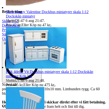
Beskrivning
Tårta Happy Valentine Dockhus miniatyrer skala 1:12
Dockskåp miniatyr
Sluttid
21:47
6 aug 21:47
.
Skala 1:12
|
Pris:
42 kr
,
Eller Köp nu
47 kr
,
.
Dekoration
|
Prylpaket
|
Sängar
|
Oanvänt
Helt ny och aldrig använd
Kök 4delar Vit Dockhus miniatyrer skala 1:12 Dockskåp
miniatyr Kök Vit
Sluttid
21:48
6 aug 21:48
.
Noteskub
Pris:
445 kr
,
Eller Köp nu
475 kr
,
.
precis som riktigt men bara 10x10 mm. Limbunden rygg. Ca 60
blad tunt papper.
Helt nya och oanvända. Vi skickar direkt efter vi fått betalning.
Objektnr
731 207 197
Vi garanterar att allt kommer fram helt och fint till dig.