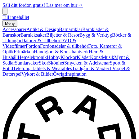
Sälj ditt fordon gratis! Läs mer om hur ->
Till innehållet
Meny
Accessoarer
Antikt & Design
Barnartiklar
Barnkläder &
Barnskor
Barnleksaker
Biljetter & Resor
Bygg & Verktyg
Böcker &
Tidningar
Datorer & Tillbehör
DVD &
Videofilmer
Fordon
Fordonsdelar & tillbehör
Foto, Kameror &
Optik
Frimärken
Handgjort & Konsthantverk
Hem &
Hushåll
Hemelektronik
Hobby
Klockor
Kläder
Konst
Musik
Mynt &
Sedlar
Samlarsaker
Skor
Skönhet
Smycken & Ädelstenar
Sport &
Fritid
Telefoni, Tablets & Wearables
Trädgård & Växter
TV-spel &
Datorspel
Vykort & Bilder
Övrigt
Inspiration