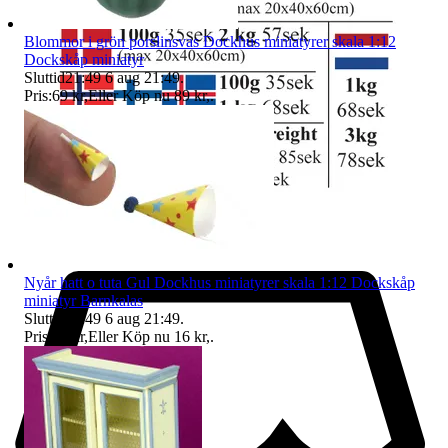
Blommor i grön porslinsvas Dockhus miniatyrer skala 1:12
Dockskåp miniatyr
Sluttid
21:49
6 aug 21:49
.
Pris:
69 kr
,
Eller Köp nu
89 kr
,
.
Nyår hatt o tuta Gul Dockhus miniatyrer skala 1:12 Dockskåp
miniatyr Barnkalas
Sluttid
21:49
6 aug 21:49
.
Pris:
12 kr
,
Eller Köp nu
16 kr
,
.