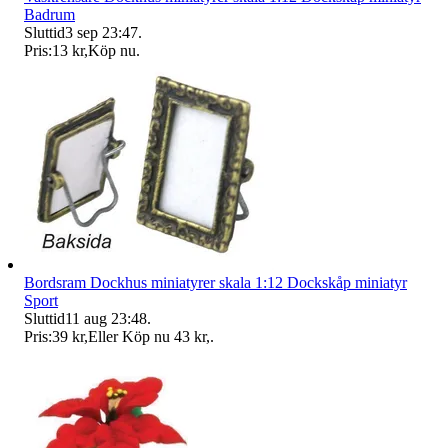
Badrum
Sluttid
3 sep 23:47
.
Pris:
13 kr
,
Köp nu
.
Bordsram Dockhus miniatyrer skala 1:12 Dockskåp miniatyr
Sport
Sluttid
11 aug 23:48
.
Pris:
39 kr
,
Eller Köp nu
43 kr
,
.