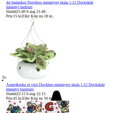
4st badankor Dockhus miniatyrer skala 1:12 Dockskåp
miniatyr badrum
Sluttid
21:49
6 aug 21:49
.
Pris:
15 kr
,
Eller Köp nu
18 kr
,
.
Toppsäljare
Ampelkruka m växt Dockhus miniatyrer skala 1:12 Dockskåp
miniatyr barnrum
Sluttid
22:15
6 aug 22:15
.
Pris:
45 kr
,
Eller Köp nu
56 kr
,
.