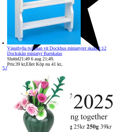
Vägghylla två plan vit Dockhus miniatyrer skala 1:12
Dockskåp miniatyr Barnkalas
Sluttid
21:49
6 aug 21:49
.
Pris:
39 kr
,
Eller Köp nu
41 kr
,
.
5.0