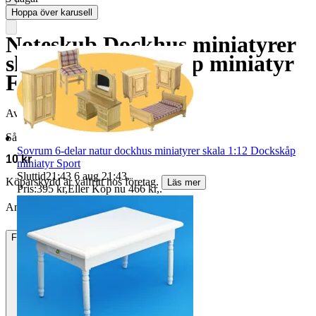
Hoppa över karusell
Noteskub Dockhus miniatyrer
skala 1:12 Dockskåp miniatyr
Flickrum
Avslutad
16 maj 21:45
Såld för
Sovrum 6-delar natur dockhus miniatyrer skala 1:12 Dockskåp
10 kr
miniatyr Sport
Sluttid
21:43
6 aug 21:43
.
Köparskydd är valfritt hos företag.
Läs mer
Pris:
395 kr
,
Eller Köp nu
466 kr
,
.
Annonsen är avslutad. Såld med Köp nu.
Frakt
15 kr Annat fraktsätt