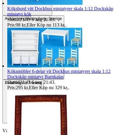
Köksbord vitt Dockhus miniatyrer skala 1:12 Dockskåp
miniatyr kök
Avhämtning
Helsingborg, Sverige
Sluttid
21:43
6 aug 21:43
.
Pris:
98 kr
,
Eller Köp nu
113 kr
,
.
Köksmöbler 6-delar vit Dockhus miniatyrer skala 1:12
Dockskåp miniatyr Barnkalas
Sluttid
21:43
6 aug 21:43
.
Betalning
Via Tradera
Pris:
295 kr
,
Eller Köp nu
329 kr
,
.
Välj till köparskydd