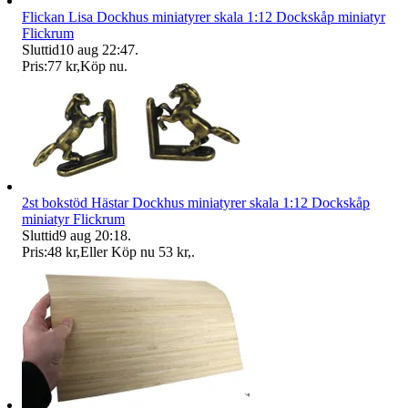
Flickan Lisa Dockhus miniatyrer skala 1:12 Dockskåp miniatyr
Flickrum
Sluttid
10 aug 22:47
.
Pris:
77 kr
,
Köp nu
.
2st bokstöd Hästar Dockhus miniatyrer skala 1:12 Dockskåp
miniatyr Flickrum
Sluttid
9 aug 20:18
.
Pris:
48 kr
,
Eller Köp nu
53 kr
,
.