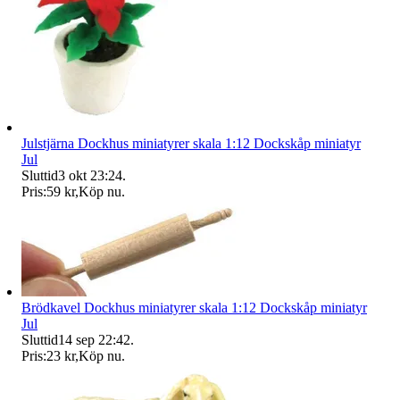
Julstjärna Dockhus miniatyrer skala 1:12 Dockskåp miniatyr
Jul
Sluttid
3 okt 23:24
.
Pris:
59 kr
,
Köp nu
.
Brödkavel Dockhus miniatyrer skala 1:12 Dockskåp miniatyr
Jul
Sluttid
14 sep 22:42
.
Pris:
23 kr
,
Köp nu
.