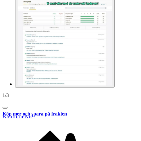
1
/
3
Köp mer och spara på frakten
BoutiqueNo9