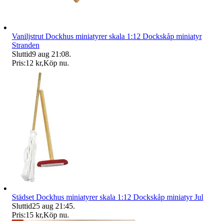
Vaniljstrut Dockhus miniatyrer skala 1:12 Dockskåp miniatyr
Stranden
Sluttid
9 aug 21:08
.
Pris:
12 kr
,
Köp nu
.
Städset Dockhus miniatyrer skala 1:12 Dockskåp miniatyr Jul
Sluttid
25 aug 21:45
.
Pris:
15 kr
,
Köp nu
.