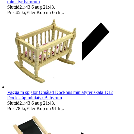
miniatyr barnrum
Sluttid
21:43
6 aug 21:43
.
Pris:
45 kr
,
Eller Köp nu
66 kr
,
.
Vagga m spjälor Omålad Dockhus miniatyrer skala 1:12
Dockskåp miniatyr Babyrum
Sluttid
21:43
6 aug 21:43
.
Pris:
78 kr
,
Eller Köp nu
91 kr
,
.
Ersättning om du inte får din vara