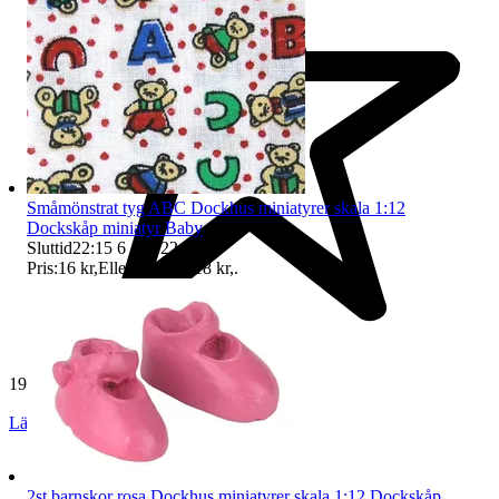
Småmönstrat tyg ABC Dockhus miniatyrer skala 1:12
Dockskåp miniatyr Baby
Sluttid
22:15
6 aug 22:15
.
Pris:
16 kr
,
Eller Köp nu
18 kr
,
.
19 234 omdömen
Läs omdömen
Följ
2st barnskor rosa Dockhus miniatyrer skala 1:12 Dockskåp