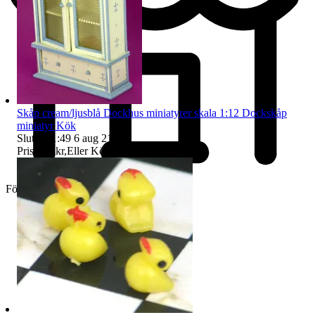
Skåp cream/ljusblå Dockhus miniatyrer skala 1:12 Dockskåp
miniatyr Kök
Sluttid
21:49
6 aug 21:49
.
Pris:
119 kr
,
Eller Köp nu
139 kr
,
.
Företag