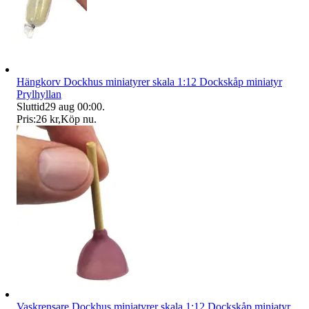
Hängkorv Dockhus miniatyrer skala 1:12 Dockskåp miniatyr
Prylhyllan
Sluttid
29 aug 00:00
.
Pris:
26 kr
,
Köp nu
.
Vaskrensare Dockhus miniatyrer skala 1:12 Dockskåp miniatyr