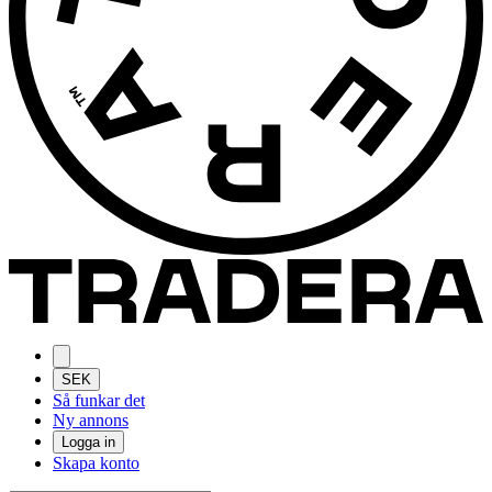
SEK
Så funkar det
Ny annons
Logga in
Skapa konto