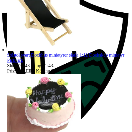
Solstol svart Dockhus miniatyrer skala 1:12 Dockskåp miniatyr
Picknick
Sluttid
21:43
6 aug 21:43
.
Pris:
33 kr
,
Eller Köp nu
38 kr
,
.