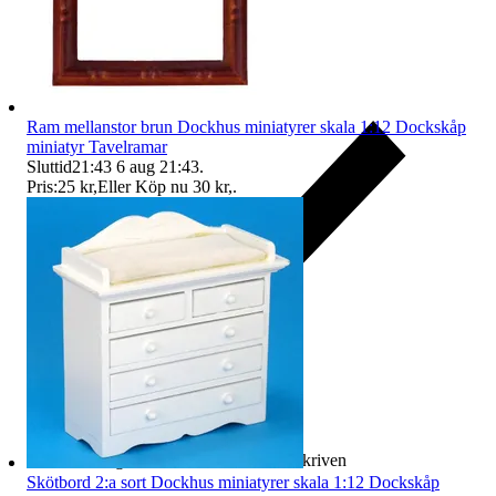
Ram mellanstor brun Dockhus miniatyrer skala 1:12 Dockskåp
miniatyr Tavelramar
Sluttid
21:43
6 aug 21:43
.
Pris:
25 kr
,
Eller Köp nu
30 kr
,
.
Ersättning om varan inte är som beskriven
Skötbord 2:a sort Dockhus miniatyrer skala 1:12 Dockskåp