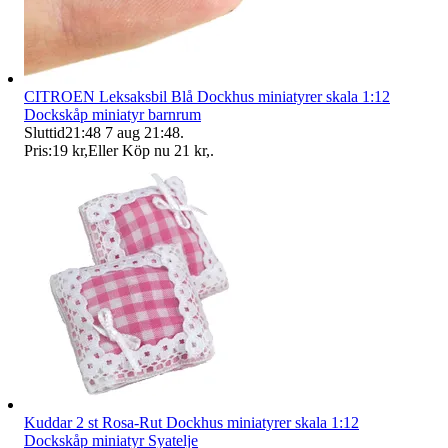
CITROEN Leksaksbil Blå Dockhus miniatyrer skala 1:12
Dockskåp miniatyr barnrum
Sluttid
21:48
7 aug 21:48
.
Pris:
19 kr
,
Eller Köp nu
21 kr
,
.
Kuddar 2 st Rosa-Rut Dockhus miniatyrer skala 1:12
Dockskåp miniatyr Syatelje