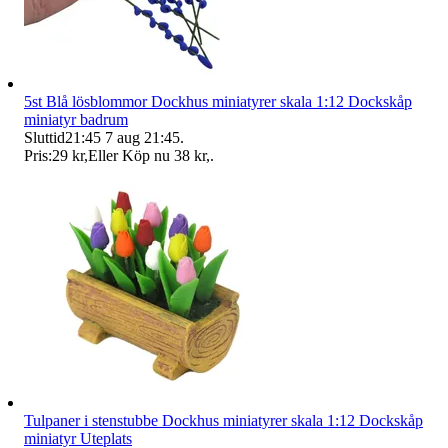
5st Blå lösblommor Dockhus miniatyrer skala 1:12 Dockskåp
miniatyr badrum
Sluttid
21:45
7 aug 21:45
.
Pris:
29 kr
,
Eller Köp nu
38 kr
,
.
Tulpaner i stenstubbe Dockhus miniatyrer skala 1:12 Dockskåp
miniatyr Uteplats