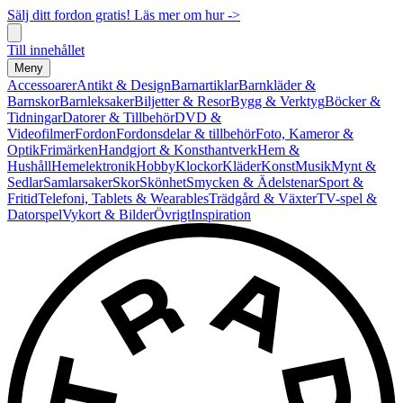
Sälj ditt fordon gratis! Läs mer om hur ->
Till innehållet
Meny
Accessoarer
Antikt & Design
Barnartiklar
Barnkläder &
Barnskor
Barnleksaker
Biljetter & Resor
Bygg & Verktyg
Böcker &
Tidningar
Datorer & Tillbehör
DVD &
Videofilmer
Fordon
Fordonsdelar & tillbehör
Foto, Kameror &
Optik
Frimärken
Handgjort & Konsthantverk
Hem &
Hushåll
Hemelektronik
Hobby
Klockor
Kläder
Konst
Musik
Mynt &
Sedlar
Samlarsaker
Skor
Skönhet
Smycken & Ädelstenar
Sport &
Fritid
Telefoni, Tablets & Wearables
Trädgård & Växter
TV-spel &
Datorspel
Vykort & Bilder
Övrigt
Inspiration