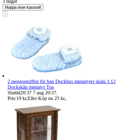
3 dagar
Hoppa över karusell
2 morgontofflor för han Dockhus miniatyrer skala 1:12
Dockskåp miniatyr Toa
Sluttid
20:37
7 aug 20:37
.
Pris:
19 kr
,
Eller Köp nu
25 kr
,
.