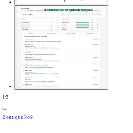
1
/
3
BoutiqueNo9