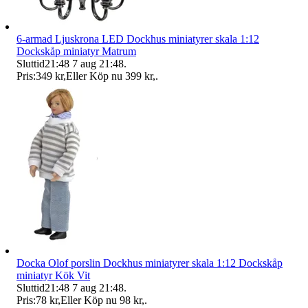
6-armad Ljuskrona LED Dockhus miniatyrer skala 1:12
Dockskåp miniatyr Matrum
Sluttid
21:48
7 aug 21:48
.
Pris:
349 kr
,
Eller Köp nu
399 kr
,
.
Docka Olof porslin Dockhus miniatyrer skala 1:12 Dockskåp
miniatyr Kök Vit
Sluttid
21:48
7 aug 21:48
.
Pris:
78 kr
,
Eller Köp nu
98 kr
,
.