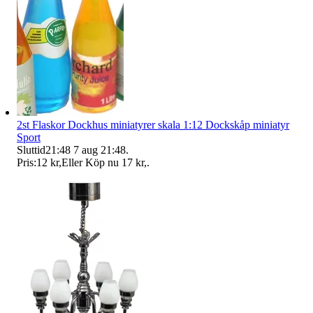
2st Flaskor Dockhus miniatyrer skala 1:12 Dockskåp miniatyr
Sport
Sluttid
21:48
7 aug 21:48
.
Pris:
12 kr
,
Eller Köp nu
17 kr
,
.