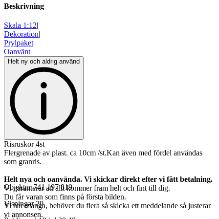
Beskrivning
Skala 1:12
|
Dekoration
|
Prylpaket
|
Oanvänt
Helt ny och aldrig använd
Risruskor 4st
Flergrenade av plast. ca 10cm /st.Kan även med fördel användas
som granris.
Helt nya och oanvända. Vi skickar direkt efter vi fått betalning.
Objektnr
741 197 819
Vi garanterar att allt kommer fram helt och fint till dig.
Du får varan som finns på första bilden.
Visningar
29
Vi har många, behöver du flera så skicka ett meddelande så justerar
vi annonsen.