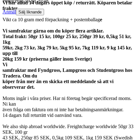
Publicerad
19 jul 20:48
Vi har alltid 14 dagars öppet köp / returrätt. Köparen betalar
frakter.
Anmäl
Sälj liknande
Vikt ca 10 gram med förpackning + postemballag
e
Vi samfraktar gärna om du köper flera artiklar.
Total frakt: 50gr 15 kr, 100gr 25 kr, 250gr 39 kr, 0,5kg 51 kr,
1kg
59kr, 2kg 73 kr, 3kg 79 kr, 5kg 95 kr, 7kg 119 kr, 9 kg 145 kr,
upp till
20kg 159 kr (priserna gäller inom Sverige)
Vi
samfraktar med Fyndgross, Lampgross och Studentgross hos
Tradera. Om du
köper från mer än en skicka ett meddelande så att vi
observerar det.
Moms ingår i våra priser. Har ni företag begär specificerad moms.
Ni kan
även fråga om faktura om ni inte har betalningsanmärkningar.
14 dagars full returrätt vid oanvänd vara.
We also ship abroad worldwide. Freightcharge worldwide 50gr 33
SEK, 100 gr
43 SEK, 250gr 85 SEK, 0,5kg 109 SEK, 1kg 159 SEK (Swedish