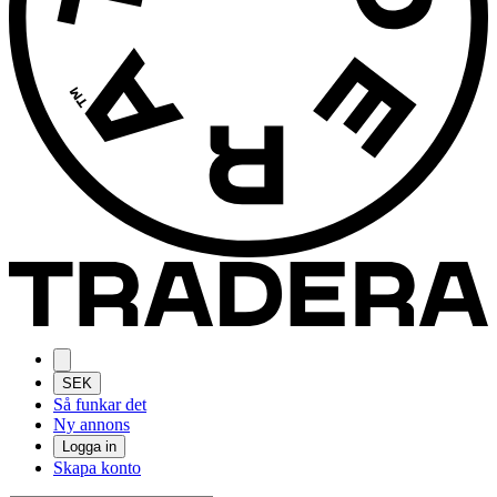
SEK
Så funkar det
Ny annons
Logga in
Skapa konto