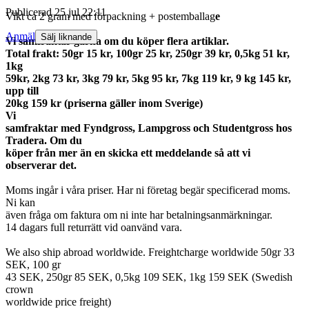
Publicerad
25 jul 22:11
Vikt ca 2 gram med förpackning + postemballag
e
Anmäl
Sälj liknande
Vi samfraktar gärna om du köper flera artiklar.
Total frakt: 50gr 15 kr, 100gr 25 kr, 250gr 39 kr, 0,5kg 51 kr,
1kg
59kr, 2kg 73 kr, 3kg 79 kr, 5kg 95 kr, 7kg 119 kr, 9 kg 145 kr,
upp till
20kg 159 kr (priserna gäller inom Sverige)
Vi
samfraktar med Fyndgross, Lampgross och Studentgross hos
Tradera. Om du
köper från mer än en skicka ett meddelande så att vi
observerar det.
Moms ingår i våra priser. Har ni företag begär specificerad moms.
Ni kan
även fråga om faktura om ni inte har betalningsanmärkningar.
14 dagars full returrätt vid oanvänd vara.
We also ship abroad worldwide. Freightcharge worldwide 50gr 33
SEK, 100 gr
43 SEK, 250gr 85 SEK, 0,5kg 109 SEK, 1kg 159 SEK (Swedish
crown
worldwide price freight)