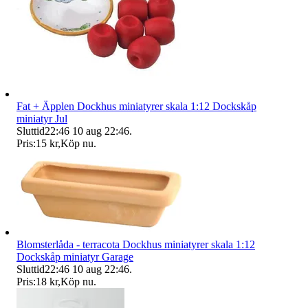
Fat + Äpplen Dockhus miniatyrer skala 1:12 Dockskåp
miniatyr Jul
Sluttid
22:46
10 aug 22:46
.
Pris:
15 kr
,
Köp nu
.
Blomsterlåda - terracota Dockhus miniatyrer skala 1:12
Dockskåp miniatyr Garage
Sluttid
22:46
10 aug 22:46
.
Pris:
18 kr
,
Köp nu
.