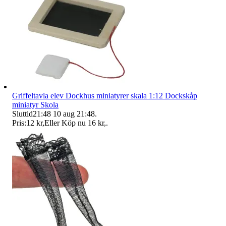
Griffeltavla elev Dockhus miniatyrer skala 1:12 Dockskåp
miniatyr Skola
Sluttid
21:48
10 aug 21:48
.
Pris:
12 kr
,
Eller Köp nu
16 kr
,
.