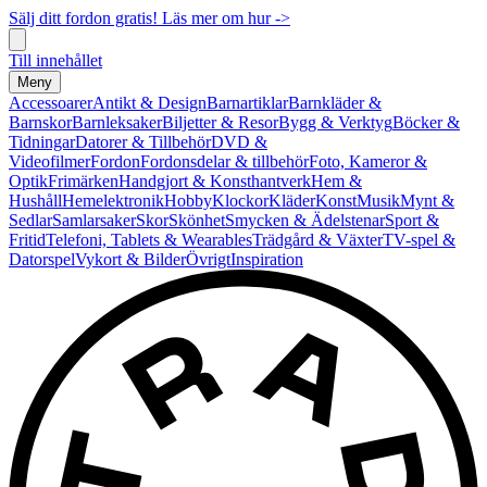
Sälj ditt fordon gratis! Läs mer om hur ->
Till innehållet
Meny
Accessoarer
Antikt & Design
Barnartiklar
Barnkläder &
Barnskor
Barnleksaker
Biljetter & Resor
Bygg & Verktyg
Böcker &
Tidningar
Datorer & Tillbehör
DVD &
Videofilmer
Fordon
Fordonsdelar & tillbehör
Foto, Kameror &
Optik
Frimärken
Handgjort & Konsthantverk
Hem &
Hushåll
Hemelektronik
Hobby
Klockor
Kläder
Konst
Musik
Mynt &
Sedlar
Samlarsaker
Skor
Skönhet
Smycken & Ädelstenar
Sport &
Fritid
Telefoni, Tablets & Wearables
Trädgård & Växter
TV-spel &
Datorspel
Vykort & Bilder
Övrigt
Inspiration