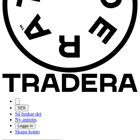
SEK
Så funkar det
Ny annons
Logga in
Skapa konto