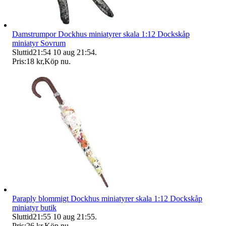
Damstrumpor Dockhus miniatyrer skala 1:12 Dockskåp
miniatyr Sovrum
Sluttid
21:54
10 aug 21:54
.
Pris:
18 kr
,
Köp nu
.
Paraply blommigt Dockhus miniatyrer skala 1:12 Dockskåp
miniatyr butik
Sluttid
21:55
10 aug 21:55
.
Pris:
26 kr
,
Köp nu
.