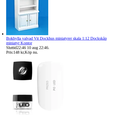
Bokhylla valvad Vit Dockhus miniatyrer skala 1:12 Dockskåp
miniatyr Kontor
Sluttid
22:46
10 aug 22:46
.
Pris:
148 kr
,
Köp nu
.