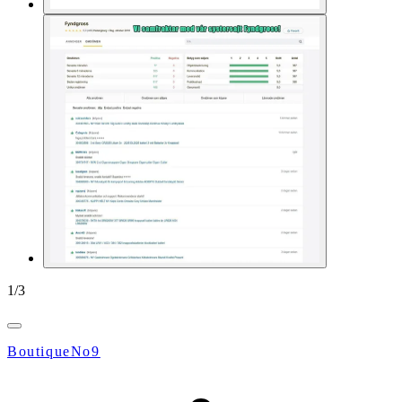
1
/
3
BoutiqueNo9