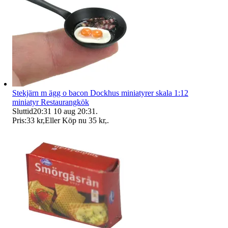
Stekjärn m ägg o bacon Dockhus miniatyrer skala 1:12
miniatyr Restaurangkök
Sluttid
20:31
10 aug 20:31
.
Pris:
33 kr
,
Eller Köp nu
35 kr
,
.