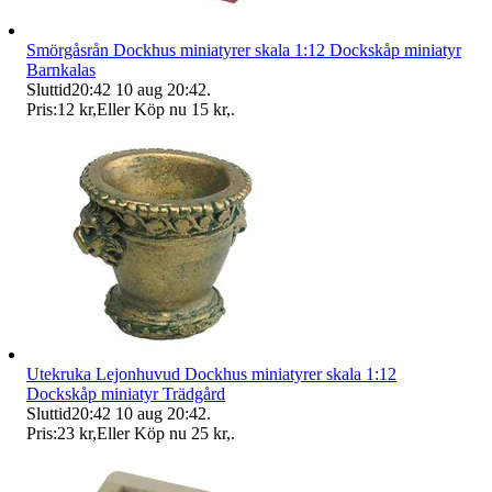
Smörgåsrån Dockhus miniatyrer skala 1:12 Dockskåp miniatyr
Barnkalas
Sluttid
20:42
10 aug 20:42
.
Pris:
12 kr
,
Eller Köp nu
15 kr
,
.
Utekruka Lejonhuvud Dockhus miniatyrer skala 1:12
Dockskåp miniatyr Trädgård
Sluttid
20:42
10 aug 20:42
.
Pris:
23 kr
,
Eller Köp nu
25 kr
,
.