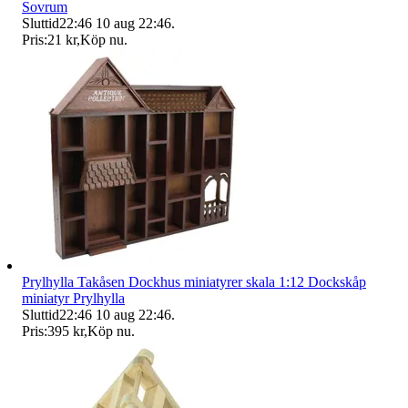
Sovrum
Sluttid
22:46
10 aug 22:46
.
Pris:
21 kr
,
Köp nu
.
Prylhylla Takåsen Dockhus miniatyrer skala 1:12 Dockskåp
miniatyr Prylhylla
Sluttid
22:46
10 aug 22:46
.
Pris:
395 kr
,
Köp nu
.