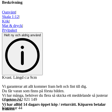
Beskrivning
Oanvänt
|
Skala 1:12
|
Kök
|
Mat & dryck
|
Prylpaket
Helt ny och aldrig använd
Kvast. Längd c:a 9cm
Vi garanterar att allt kommer fram helt och fint till dig.
Du får varan som finns på första bilden.
Vi har många, behöver du flera så skicka ett meddelande så justerar
Objektnr
742 021 149
vi annonsen.
Vi har alltid 14 dagars öppet köp / returrätt. Köparen betalar
Visningar
44
frakter.