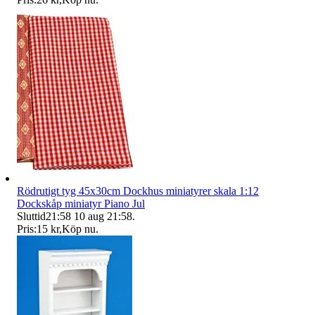
Rödrutigt tyg 45x30cm Dockhus miniatyrer skala 1:12
Dockskåp miniatyr Piano Jul
Sluttid
21:58
10 aug 21:58
.
Pris:
15 kr
,
Köp nu
.