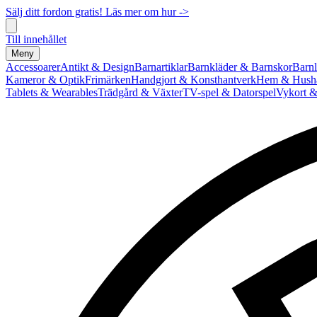
Sälj ditt fordon gratis! Läs mer om hur ->
Till innehållet
Meny
Accessoarer
Antikt & Design
Barnartiklar
Barnkläder & Barnskor
Barnl
Kameror & Optik
Frimärken
Handgjort & Konsthantverk
Hem & Hushå
Tablets & Wearables
Trädgård & Växter
TV-spel & Datorspel
Vykort &