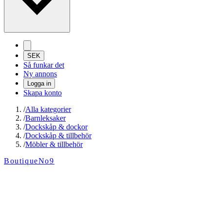
SEK
Så funkar det
Ny annons
Logga in
Skapa konto
/
Alla kategorier
/
Barnleksaker
/
Dockskåp & dockor
/
Dockskåp & tillbehör
/
Möbler & tillbehör
BoutiqueNo9