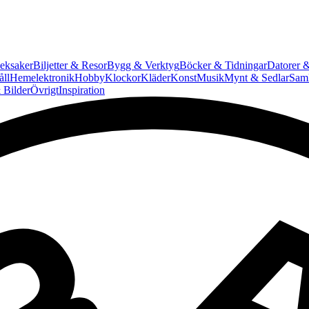
eksaker
Biljetter & Resor
Bygg & Verktyg
Böcker & Tidningar
Datorer &
ll
Hemelektronik
Hobby
Klockor
Kläder
Konst
Musik
Mynt & Sedlar
Saml
 Bilder
Övrigt
Inspiration