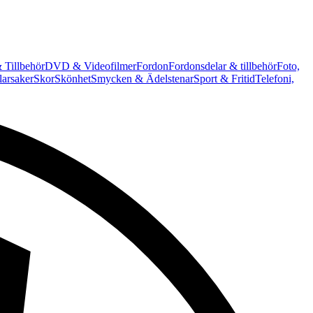
 Tillbehör
DVD & Videofilmer
Fordon
Fordonsdelar & tillbehör
Foto,
arsaker
Skor
Skönhet
Smycken & Ädelstenar
Sport & Fritid
Telefoni,