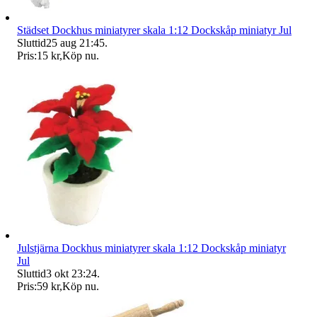
Städset Dockhus miniatyrer skala 1:12 Dockskåp miniatyr Jul
Sluttid
25 aug 21:45
.
Pris:
15 kr
,
Köp nu
.
Julstjärna Dockhus miniatyrer skala 1:12 Dockskåp miniatyr
Jul
Sluttid
3 okt 23:24
.
Pris:
59 kr
,
Köp nu
.