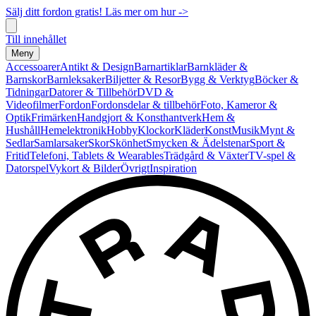
Sälj ditt fordon gratis! Läs mer om hur ->
Till innehållet
Meny
Accessoarer
Antikt & Design
Barnartiklar
Barnkläder &
Barnskor
Barnleksaker
Biljetter & Resor
Bygg & Verktyg
Böcker &
Tidningar
Datorer & Tillbehör
DVD &
Videofilmer
Fordon
Fordonsdelar & tillbehör
Foto, Kameror &
Optik
Frimärken
Handgjort & Konsthantverk
Hem &
Hushåll
Hemelektronik
Hobby
Klockor
Kläder
Konst
Musik
Mynt &
Sedlar
Samlarsaker
Skor
Skönhet
Smycken & Ädelstenar
Sport &
Fritid
Telefoni, Tablets & Wearables
Trädgård & Växter
TV-spel &
Datorspel
Vykort & Bilder
Övrigt
Inspiration