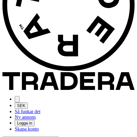
SEK
Så funkar det
Ny annons
Logga in
Skapa konto