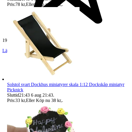
Pris:
78 kr
,
Eller Köp nu
91 kr
,
.
19 234 omdömen
Läs omdömen
Följ
Solstol svart Dockhus miniatyrer skala 1:12 Dockskåp miniatyr
Picknick
Sluttid
21:43
6 aug 21:43
.
Pris:
33 kr
,
Eller Köp nu
38 kr
,
.