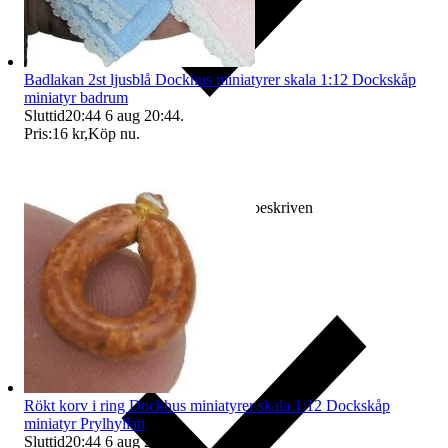
Badlakan 2st ljusblå Dockhus miniatyrer skala 1:12 Dockskåp
miniatyr badrum
Sluttid
20:44
6 aug 20:44
.
Pris:
16 kr
,
Köp nu
.
Ersättning om varan inte är som beskriven
Rökt korv i ring Dockhus miniatyrer skala 1:12 Dockskåp
miniatyr Prylhyllan
Sluttid
20:44
6 aug 20:44
.