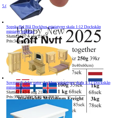
5.0
Sopskyffel Blå Dockhus miniatyrer skala 1:12 Dockskåp
miniatyr Städdax
Sluttid
21:07
6 aug 21:07
.
Pris:
34 kr
,
Köp nu
.
Sovrum 6-delar natur dockhus miniatyrer skala 1:12 Dockskåp
miniatyr Sport
Sluttid
21:43
6 aug 21:43
.
Pris:
395 kr
,
Eller Köp nu
466 kr
,
.