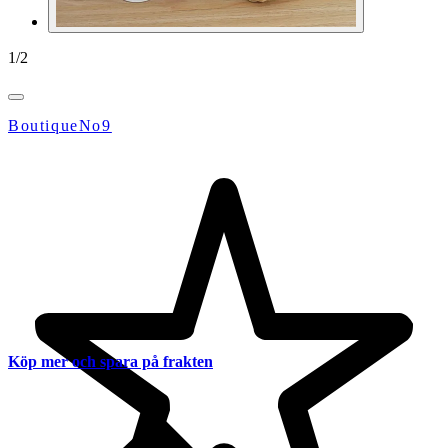
1
/
2
BoutiqueNo9
Köp mer och spara på frakten