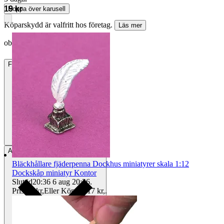
19 kr
Hoppa över karusell
Köparskydd är valfritt hos företag.
Läs mer
oboy-82 vann auktionen
Frakt
15 kr Annat fraktsätt
Avhämtning
Helsingborg, Sverige
Bläckhållare fjäderpenna Dockhus miniatyrer skala 1:12
Dockskåp miniatyr Kontor
Sluttid
20:36
6 aug 20:36
.
Pris:
15 kr
,
Eller Köp nu
17 kr
,
.