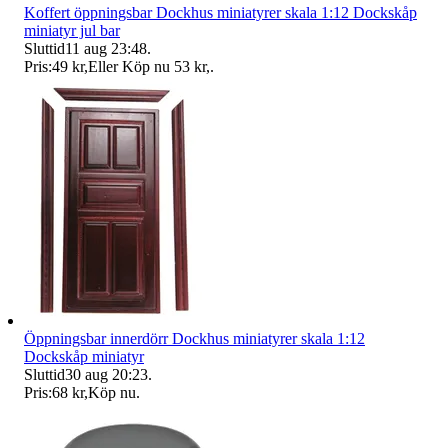
Koffert öppningsbar Dockhus miniatyrer skala 1:12 Dockskåp
miniatyr jul bar
Sluttid
11 aug 23:48
.
Pris:
49 kr
,
Eller Köp nu
53 kr
,
.
Öppningsbar innerdörr Dockhus miniatyrer skala 1:12
Dockskåp miniatyr
Sluttid
30 aug 20:23
.
Pris:
68 kr
,
Köp nu
.