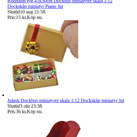
Rödrutigt tyg 45x30cm Dockhus miniatyrer skala 1:12
Dockskåp miniatyr Piano Jul
Sluttid
10 aug 21:58
.
Pris:
15 kr
,
Köp nu
.
Julask Dockhus miniatyrer skala 1:12 Dockskåp miniatyr Jul
Sluttid
3 okt 23:38
.
Pris:
36 kr
,
Köp nu
.