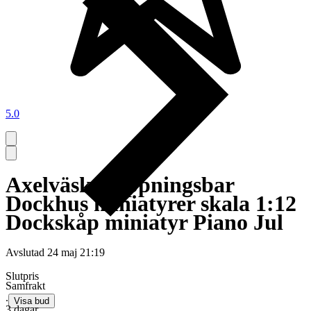
5.0
Axelväska Öppningsbar
Dockhus miniatyrer skala 1:12
Dockskåp miniatyr Piano Jul
Avslutad
24 maj 21:19
Slutpris
Samfrakt
∙
Visa bud
3 dagar