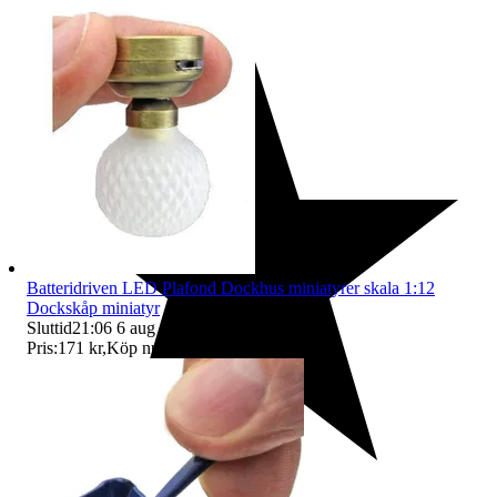
Batteridriven LED Plafond Dockhus miniatyrer skala 1:12
Dockskåp miniatyr
Sluttid
21:06
6 aug 21:06
.
Pris:
171 kr
,
Köp nu
.