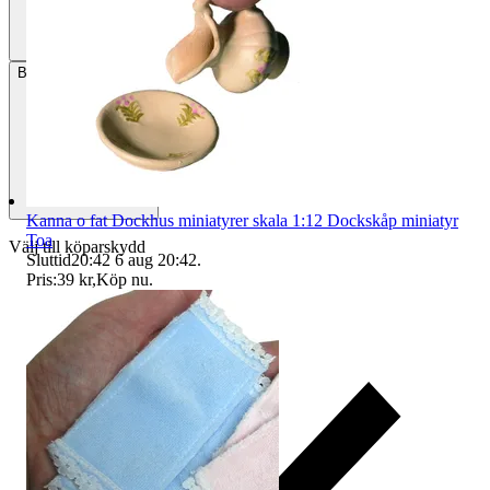
Betalning
Via Tradera
Kanna o fat Dockhus miniatyrer skala 1:12 Dockskåp miniatyr
Toa
Välj till köparskydd
Sluttid
20:42
6 aug 20:42
.
Pris:
39 kr
,
Köp nu
.