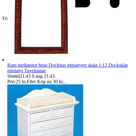
Företag
Ram mellanstor brun Dockhus miniatyrer skala 1:12 Dockskåp
miniatyr Tavelramar
Sluttid
21:43
6 aug 21:43
.
Pris:
25 kr
,
Eller Köp nu
30 kr
,
.