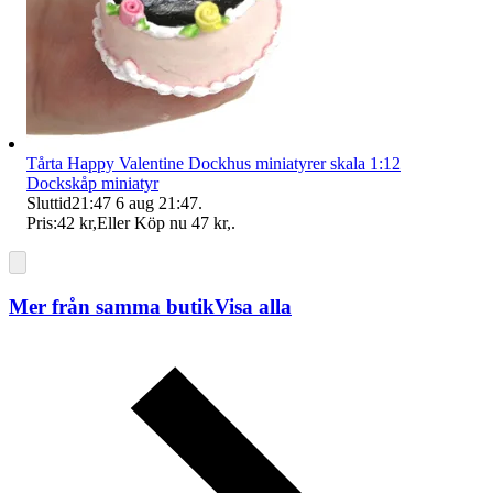
Tårta Happy Valentine Dockhus miniatyrer skala 1:12
Dockskåp miniatyr
Sluttid
21:47
6 aug 21:47
.
Pris:
42 kr
,
Eller Köp nu
47 kr
,
.
Mer från samma butik
Visa alla