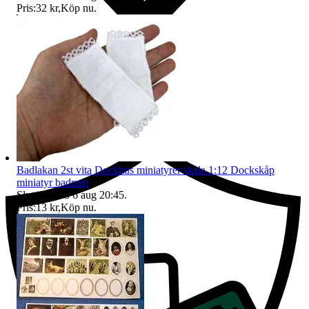
Pris:
32 kr
,
Köp nu
.
Ersättning om du inte får din vara
Badlakan 2st vita Dockhus miniatyrer skala 1:12 Dockskåp
miniatyr badrum
Sluttid
20:45
6 aug 20:45
.
Pris:
13 kr
,
Köp nu
.