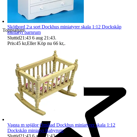
Skötbord 2:a sort Dockhus miniatyrer skala 1:12 Dockskåp
Toppsäljare
miniatyr barnrum
Sluttid
21:43
6 aug 21:43
.
Pris:
45 kr
,
Eller Köp nu
66 kr
,
.
Vagga m spjälor Omålad Dockhus miniatyrer skala 1:12
Dockskåp miniatyr Babyrum
Sluttid
21:43
6 aug 21:43
.