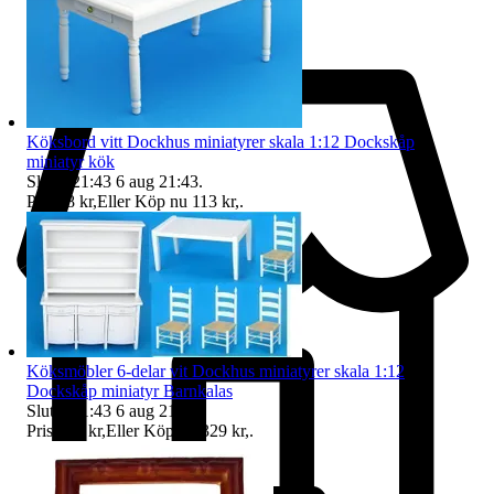
Köksbord vitt Dockhus miniatyrer skala 1:12 Dockskåp
miniatyr kök
Sluttid
21:43
6 aug 21:43
.
Pris:
98 kr
,
Eller Köp nu
113 kr
,
.
Köksmöbler 6-delar vit Dockhus miniatyrer skala 1:12
Dockskåp miniatyr Barnkalas
Sluttid
21:43
6 aug 21:43
.
Pris:
295 kr
,
Eller Köp nu
329 kr
,
.