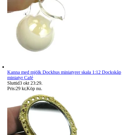
Kanna med mjölk Dockhus miniatyrer skala 1:12 Dockskåp
miniatyr Café
Sluttid
3 okt 23:29
.
Pris:
29 kr
,
Köp nu
.