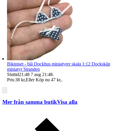
Bikiniset - blå Dockhus miniatyrer skala 1:12 Dockskåp
miniatyr Stranden
Sluttid
21:48
7 aug 21:48
.
Pris:
38 kr
,
Eller Köp nu
47 kr
,
.
Mer från samma butik
Visa alla