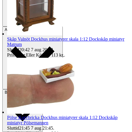
Avhämtning
Helsingborg, Sverige
Skåp Valnöt Dockhus miniatyrer skala 1:12 Dockskåp miniatyr
Matrum
Sluttid
20:42
7 aug 20:42
.
Pris:
98 kr
,
Eller Köp nu
113 kr
,
.
Betalning
Via Tradera
Pölse Korvbricka Dockhus miniatyrer skala 1:12 Dockskåp
miniatyr Pölsemannen
Sluttid
21:45
7 aug 21:45
.