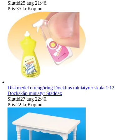
Sluttid
25 aug 21:46
.
Pris:
35 kr
,
Köp nu
.
Diskmedel o rengöring Dockhus miniatyrer skala 1:12
Dockskåp miniatyr Städdax
Sluttid
27 aug 22:40
.
Pris:
22 kr
,
Köp nu
.