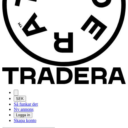
SEK
Så funkar det
Ny annons
Logga in
Skapa konto