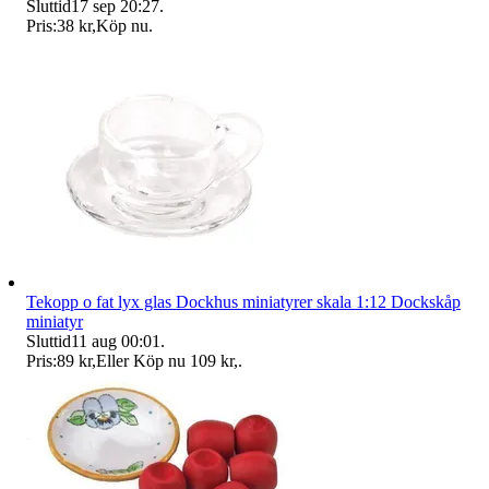
Sluttid
17 sep 20:27
.
Pris:
38 kr
,
Köp nu
.
Tekopp o fat lyx glas Dockhus miniatyrer skala 1:12 Dockskåp
miniatyr
Sluttid
11 aug 00:01
.
Pris:
89 kr
,
Eller Köp nu
109 kr
,
.