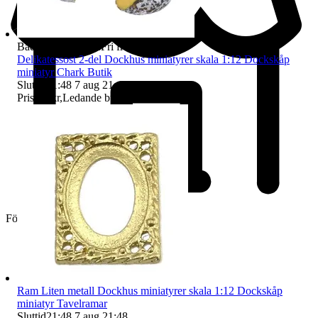
Badge på objektet:
Fri frakt
Delikatessost 2-del Dockhus miniatyrer skala 1:12 Dockskåp
miniatyr Chark Butik
Sluttid
21:48
7 aug 21:48
.
Pris:
25 kr
,
Ledande bud
.
Företag
Ram Liten metall Dockhus miniatyrer skala 1:12 Dockskåp
miniatyr Tavelramar
Sluttid
21:48
7 aug 21:48
.