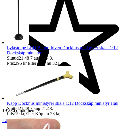
Lyktstolpe LED Batteridriven Dockhus miniatyrer skala 1:12
Dockskåp miniatyr
Sluttid
21:48
7 aug 21:48
.
Pris:
295 kr
,
Eller Köp nu
321 kr
,
.
Käpp Dockhus miniatyrer skala 1:12 Dockskåp miniatyr Hall
Sluttid
21:48
7 aug 21:48
.
19 236 omdömen
Pris:
19 kr
,
Eller Köp nu
23 kr
,
.
Läs omdömen
Följ