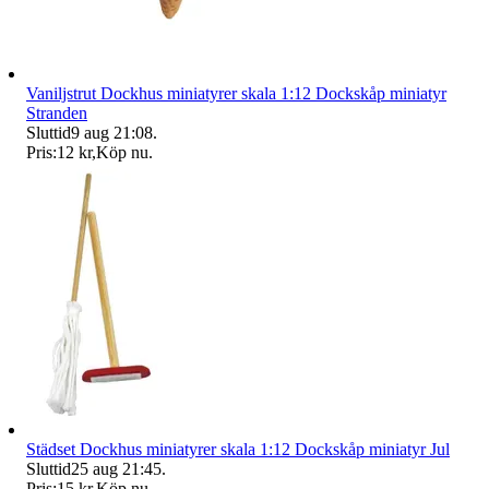
Vaniljstrut Dockhus miniatyrer skala 1:12 Dockskåp miniatyr
Stranden
Sluttid
9 aug 21:08
.
Pris:
12 kr
,
Köp nu
.
Städset Dockhus miniatyrer skala 1:12 Dockskåp miniatyr Jul
Sluttid
25 aug 21:45
.
Pris:
15 kr
,
Köp nu
.