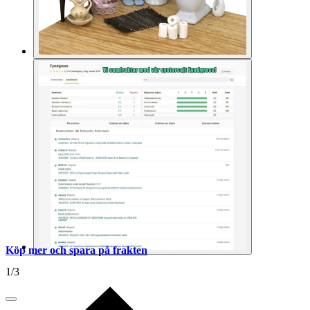
Köp mer och spara på frakten
1
/
3