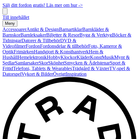
Sälj ditt fordon gratis! Läs mer om hur ->
Till innehållet
Meny
Accessoarer
Antikt & Design
Barnartiklar
Barnkläder &
Barnskor
Barnleksaker
Biljetter & Resor
Bygg & Verktyg
Böcker &
Tidningar
Datorer & Tillbehör
DVD &
Videofilmer
Fordon
Fordonsdelar & tillbehör
Foto, Kameror &
Optik
Frimärken
Handgjort & Konsthantverk
Hem &
Hushåll
Hemelektronik
Hobby
Klockor
Kläder
Konst
Musik
Mynt &
Sedlar
Samlarsaker
Skor
Skönhet
Smycken & Ädelstenar
Sport &
Fritid
Telefoni, Tablets & Wearables
Trädgård & Växter
TV-spel &
Datorspel
Vykort & Bilder
Övrigt
Inspiration