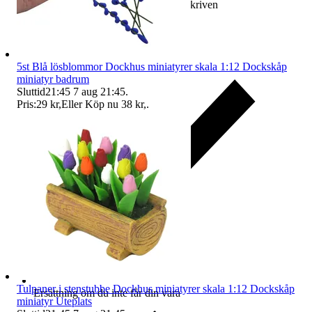
Ersättning om varan inte är som beskriven
5st Blå lösblommor Dockhus miniatyrer skala 1:12 Dockskåp
miniatyr badrum
Sluttid
21:45
7 aug 21:45
.
Pris:
29 kr
,
Eller Köp nu
38 kr
,
.
Tulpaner i stenstubbe Dockhus miniatyrer skala 1:12 Dockskåp
Ersättning om du inte får din vara
miniatyr Uteplats