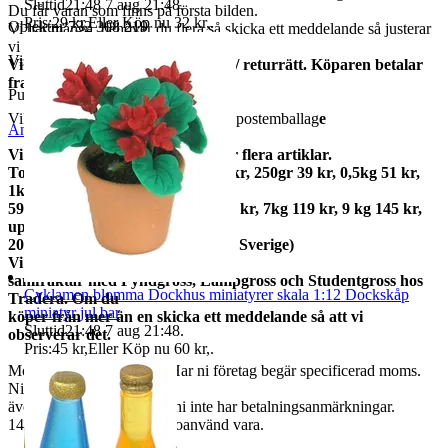
Sluttid
21:48
7 aug 21:48
.
Du får varan som finns på första bilden.
Pris:
29 kr
,
Eller Köp nu
32 kr
,
.
Objektnr
732 308 219
Vi har många, behöver du flera så skicka ett meddelande så justerar
vi annonsen.
Visningar
60
Vi har alltid 14 dagars öppet köp / returrätt. Köparen betalar
frakter.
Publicerad
18 maj 21:20
Vikt ca 11 gram med förpackning + postemballag
e
Anmäl
Sälj liknande
Vi samfraktar gärna om du köper flera artiklar.
Total frakt: 50gr 15 kr, 100gr 25 kr, 250gr 39 kr, 0,5kg 51 kr,
1kg
59kr, 2kg 73 kr, 3kg 79 kr, 5kg 95 kr, 7kg 119 kr, 9 kg 145 kr,
upp till
20kg 159 kr (priserna gäller inom Sverige)
Vi
samfraktar med Fyndgross, Lampgross och Studentgross hos
Cyklamen blomma Dockhus miniatyrer skala 1:12 Dockskåp
Tradera. Om du
miniatyr jul bar
köper från mer än en skicka ett meddelande så att vi
Sluttid
21:48
7 aug 21:48
.
observerar det.
Pris:
45 kr
,
Eller Köp nu
60 kr
,
.
Moms ingår i våra priser. Har ni företag begär specificerad moms.
Ni kan
även fråga om faktura om ni inte har betalningsanmärkningar.
14 dagars full returrätt vid oanvänd vara.