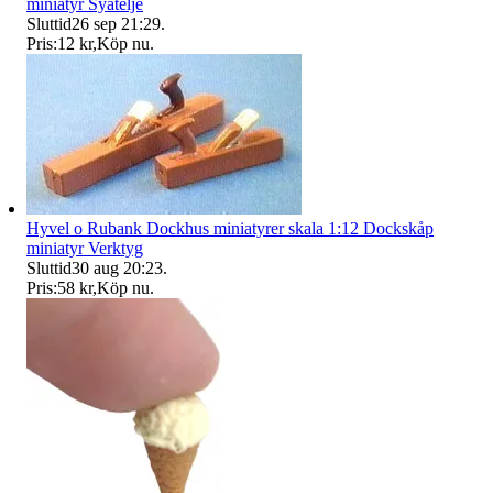
miniatyr Syatelje
Sluttid
26 sep 21:29
.
Pris:
12 kr
,
Köp nu
.
Hyvel o Rubank Dockhus miniatyrer skala 1:12 Dockskåp
miniatyr Verktyg
Sluttid
30 aug 20:23
.
Pris:
58 kr
,
Köp nu
.