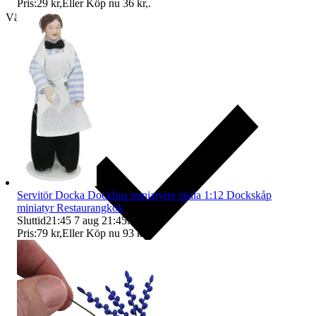
Pris:
29 kr
,
Eller Köp nu
36 kr
,
.
Välj till köparskydd
Servitör Docka Dockhus miniatyrer skala 1:12 Dockskåp
miniatyr Restaurangkök
Sluttid
21:45
7 aug 21:45
.
Pris:
79 kr
,
Eller Köp nu
93 kr
,
.