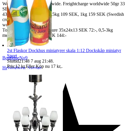
We also ship abroad worldwide. Freightcharge worldwide 50gr 33
SEK, 100 gr
43 SEK, 250gr 85 SEK, 0,5kg 109 SEK, 1kg 159 SEK (Swedish
crown
worldwide price freight)
To Denmark 0,5-3kg measure 35x24x13 SEK 72:-, 0,5-3kg
measure 40x40x140cm SEK 144:-
2st Flaskor Dockhus miniatyrer skala 1:12 Dockskåp miniatyr
Sport
BoutiqueNo9
Sluttid
21:48
7 aug 21:48
.
Pris:
12 kr
,
Eller Köp nu
17 kr
,
.
Helsingborg
,
Sverige