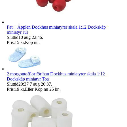
Fat + Äpplen Dockhus miniatyrer skala 1:12 Dockskåp
miniatyr Jul
Sluttid
10 aug 22:46
.
Pris:
15 kr
,
Köp nu
.
2 morgontofflor för han Dockhus miniatyrer skala 1:12
Dockskåp miniatyr Toa
Sluttid
20:37
7 aug 20:37
.
Pris:
19 kr
,
Eller Köp nu
25 kr
,
.