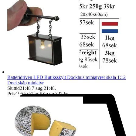
Batteridriven LED Butiksskylt Dockhus miniatyrer skala 1:12
Dockskåp miniatyr
Sluttid
21:48
7 aug 21:48
.
Pris:
195 kr
,
Eller Köp nu
322 kr
,
.