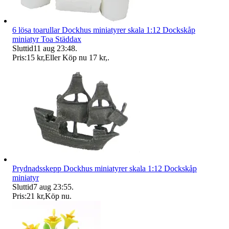
6 lösa toarullar Dockhus miniatyrer skala 1:12 Dockskåp
miniatyr Toa Städdax
Sluttid
11 aug 23:48
.
Pris:
15 kr
,
Eller Köp nu
17 kr
,
.
Prydnadsskepp Dockhus miniatyrer skala 1:12 Dockskåp
miniatyr
Sluttid
7 aug 23:55
.
Pris:
21 kr
,
Köp nu
.