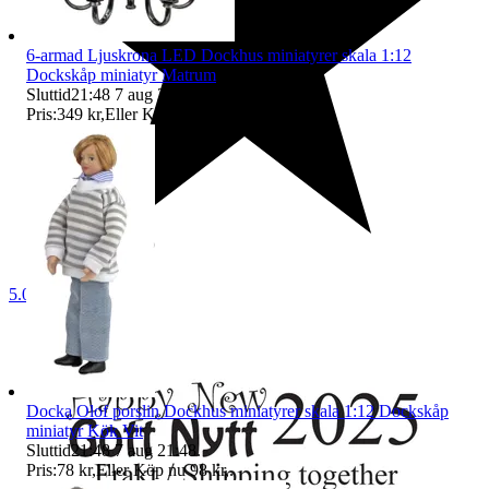
6-armad Ljuskrona LED Dockhus miniatyrer skala 1:12
Dockskåp miniatyr Matrum
Sluttid
21:48
7 aug 21:48
.
Pris:
349 kr
,
Eller Köp nu
399 kr
,
.
5.0
Docka Olof porslin Dockhus miniatyrer skala 1:12 Dockskåp
miniatyr Kök Vit
Sluttid
21:48
7 aug 21:48
.
Pris:
78 kr
,
Eller Köp nu
98 kr
,
.