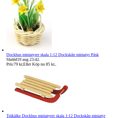
Dockhus miniatyrer skala 1:12 Dockskåp miniatyr Påsk
Sluttid
19 aug 23:42
.
Pris:
79 kr
,
Eller Köp nu
85 kr
,
.
Träkälke Dockhus miniatyrer skala 1:12 Dockskåp miniatyr