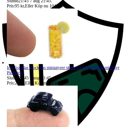
Sluttid
21:45
7 aug 21:45
.
Pris:
95 kr
,
Eller Köp nu
104 kr
,
.
Ice-Tea glas Dockhus miniatyrer skala 1:12 Dockskåp miniatyr
Picknick
Sluttid
21:45
7 aug 21:45
.
Pris:
29 kr
,
Eller Köp nu
38 kr
,
.