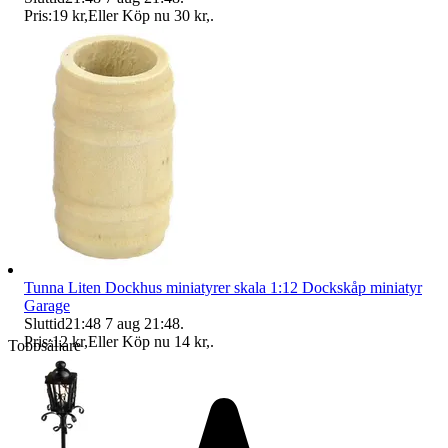
Pris:
19 kr
,
Eller Köp nu
30 kr
,
.
Tunna Liten Dockhus miniatyrer skala 1:12 Dockskåp miniatyr
Garage
Sluttid
21:48
7 aug 21:48
.
Pris:
12 kr
,
Eller Köp nu
14 kr
,
.
Toppsäljare