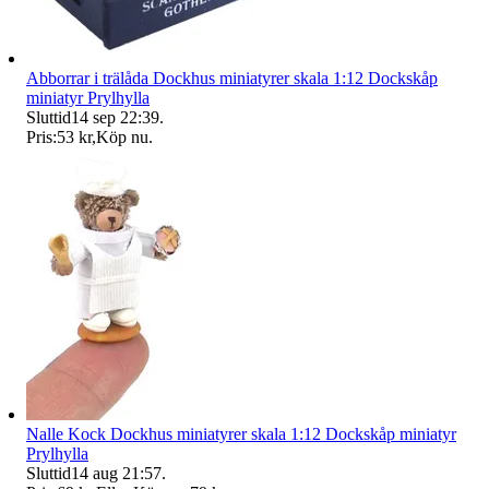
Abborrar i trälåda Dockhus miniatyrer skala 1:12 Dockskåp
miniatyr Prylhylla
Sluttid
14 sep 22:39
.
Pris:
53 kr
,
Köp nu
.
Nalle Kock Dockhus miniatyrer skala 1:12 Dockskåp miniatyr
Prylhylla
Sluttid
14 aug 21:57
.