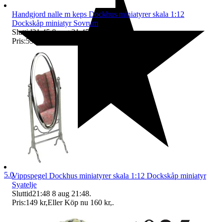
Handgjord nalle m keps Dockhus miniatyrer skala 1:12
Dockskåp miniatyr Sovrum
Sluttid
21:45
8 aug 21:45
.
Pris:
59 kr
,
Eller Köp nu
64 kr
,
.
5.0
Vippspegel Dockhus miniatyrer skala 1:12 Dockskåp miniatyr
Syatelje
Sluttid
21:48
8 aug 21:48
.
Pris:
149 kr
,
Eller Köp nu
160 kr
,
.