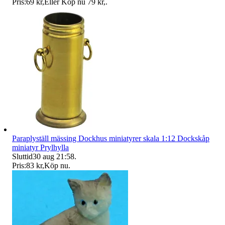
Pris:
69 kr
,
Eller Köp nu
79 kr
,
.
Paraplyställ mässing Dockhus miniatyrer skala 1:12 Dockskåp
miniatyr Prylhylla
Sluttid
30 aug 21:58
.
Pris:
83 kr
,
Köp nu
.