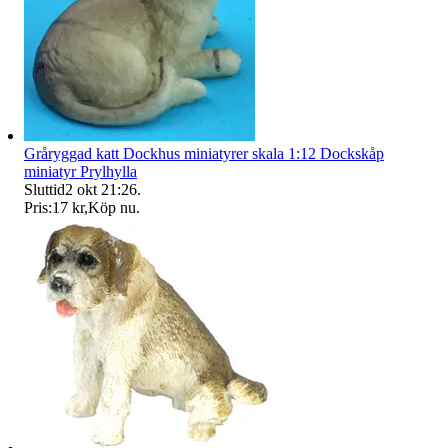
Gråryggad katt Dockhus miniatyrer skala 1:12 Dockskåp
miniatyr Prylhylla
Sluttid
2 okt 21:26
.
Pris:
17 kr
,
Köp nu
.