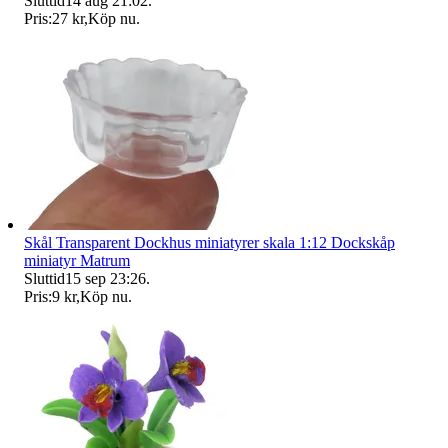
Sluttid
14 aug 21:02
.
Pris:
27 kr
,
Köp nu
.
Skål Transparent Dockhus miniatyrer skala 1:12 Dockskåp
miniatyr Matrum
Sluttid
15 sep 23:26
.
Pris:
9 kr
,
Köp nu
.