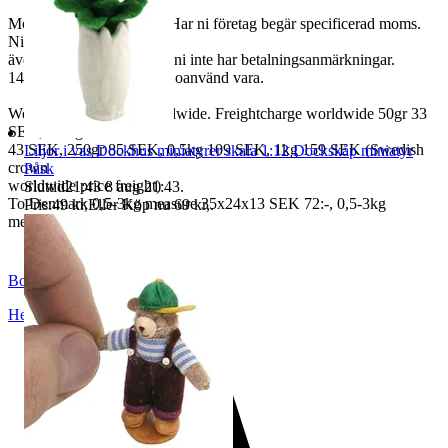
Moms ingår i våra priser. Har ni företag begär specificerad moms.
Ni kan
även fråga om faktura om ni inte har betalningsanmärkningar.
14 dagars full returrätt vid oanvänd vara.
We also ship abroad worldwide. Freightcharge worldwide 50gr 33
SEK, 100 gr
43 SEK, 250gr 85 SEK, 0,5kg 109 SEK, 1kg 159 SEK (Swedish
Liljor i vas Dockhus miniatyrer skala 1:12 Dockskåp miniatyr
crown
Påsk
worldwide price freight)
Sluttid
21:43
8 aug 21:43
.
To Denmark 0,5-3kg measure 35x24x13 SEK 72:-, 0,5-3kg
Pris:
49 kr
,
Eller Köp nu
69 kr
,
.
measure 40x40x140cm SEK 144:-
BoutiqueNo9
Helsingborg
,
Sverige