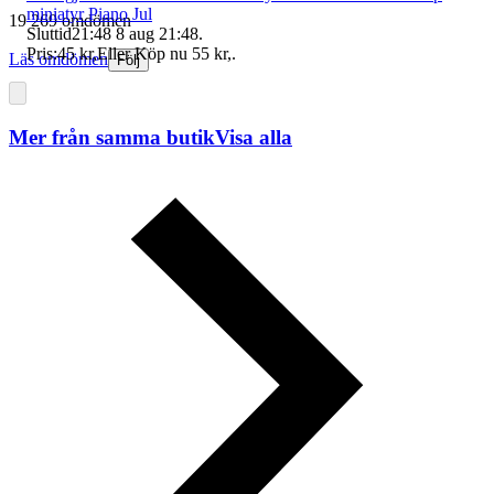
miniatyr Piano Jul
19 269 omdömen
Sluttid
21:48
8 aug 21:48
.
Pris:
45 kr
,
Eller Köp nu
55 kr
,
.
Läs omdömen
Följ
Mer från samma butik
Visa alla