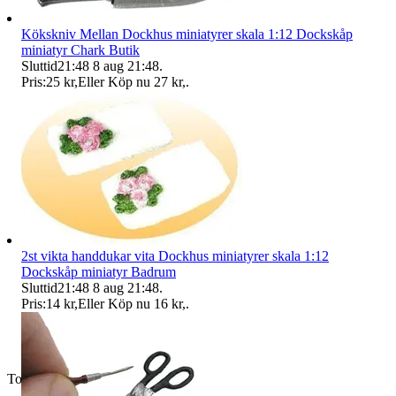
Kökskniv Mellan Dockhus miniatyrer skala 1:12 Dockskåp
miniatyr Chark Butik
Sluttid
21:48
8 aug 21:48
.
Pris:
25 kr
,
Eller Köp nu
27 kr
,
.
2st vikta handdukar vita Dockhus miniatyrer skala 1:12
Dockskåp miniatyr Badrum
Sluttid
21:48
8 aug 21:48
.
Pris:
14 kr
,
Eller Köp nu
16 kr
,
.
Toppsäljare