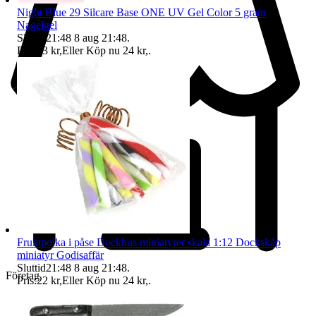
Night Blue 29 Silcare Base ONE UV Gel Color 5 gram
Nagelgel
Sluttid
21:48
8 aug 21:48
.
Pris:
23 kr
,
Eller Köp nu
24 kr
,
.
Fruktpolka i påse Dockhus miniatyrer skala 1:12 Dockskåp
miniatyr Godisaffär
Sluttid
21:48
8 aug 21:48
.
Företag
Pris:
22 kr
,
Eller Köp nu
24 kr
,
.