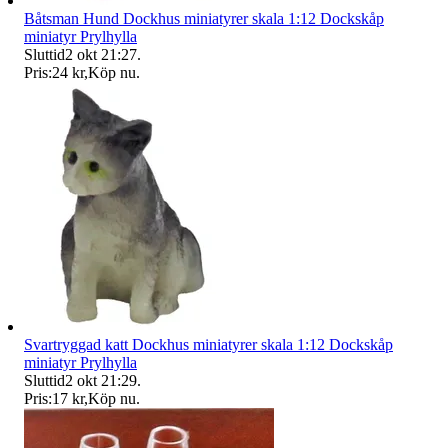
Båtsman Hund Dockhus miniatyrer skala 1:12 Dockskåp
miniatyr Prylhylla
Sluttid
2 okt 21:27
.
Pris:
24 kr
,
Köp nu
.
Svartryggad katt Dockhus miniatyrer skala 1:12 Dockskåp
miniatyr Prylhylla
Sluttid
2 okt 21:29
.
Pris:
17 kr
,
Köp nu
.