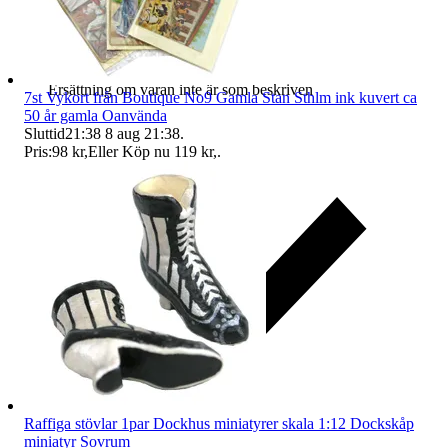
Ersättning om varan inte är som beskriven
7st Vykort från Boutique No9 Gamla Stan Sthlm ink kuvert ca
50 år gamla Oanvända
Sluttid
21:38
8 aug 21:38
.
Pris:
98 kr
,
Eller Köp nu
119 kr
,
.
Raffiga stövlar 1par Dockhus miniatyrer skala 1:12 Dockskåp
miniatyr Sovrum