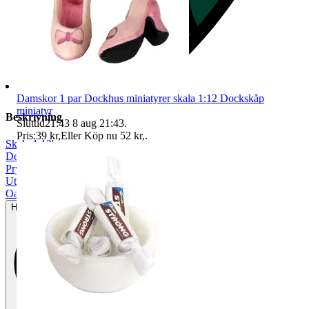
Damskor 1 par Dockhus miniatyrer skala 1:12 Dockskåp
miniatyr
Beskrivning
Sluttid
21:43
8 aug 21:43
.
Pris:
39 kr
,
Eller Köp nu
52 kr
,
.
Skala 1:12
|
Dekoration
|
Prylpaket
|
Utomhus
|
Oanvänt
Helt ny och aldrig använd