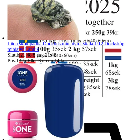
Liten sköldpadda Dockhus miniatyrer skala 1:12 Dockskåp
miniatyr Lantliv
Sluttid
21:48
8 aug 21:48
.
Pris:
13 kr
,
Eller Köp nu
14 kr
,
.