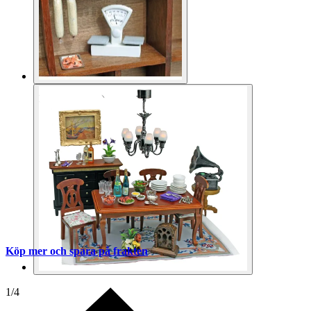
Köp mer och spara på frakten
1
/
4