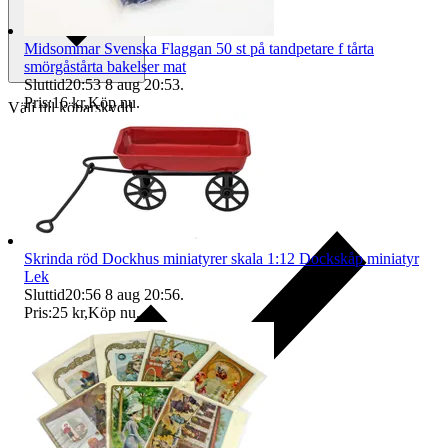
Midsommar Svenska Flaggan 50 st på tandpetare f tårta
smörgåstårta bakelser mat
Sluttid
20:53
8 aug 20:53
.
Pris:
16 kr
,
Köp nu
.
Välj till köparskydd
Skrinda röd Dockhus miniatyrer skala 1:12 Dockskåp miniatyr
Lek
Sluttid
20:56
8 aug 20:56
.
Pris:
25 kr
,
Köp nu
.