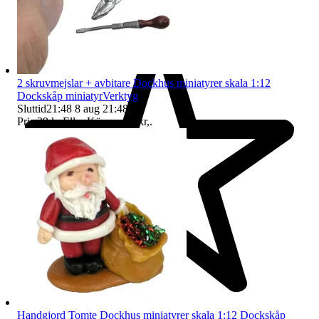
2 skruvmejslar + avbitare Dockhus miniatyrer skala 1:12
Dockskåp miniatyrVerktyg
Sluttid
21:48
8 aug 21:48
.
Pris:
29 kr
,
Eller Köp nu
37 kr
,
.
Handgjord Tomte Dockhus miniatyrer skala 1:12 Dockskåp