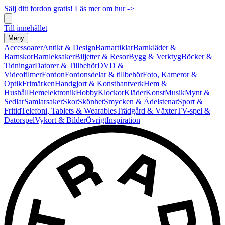
Sälj ditt fordon gratis! Läs mer om hur ->
Till innehållet
Meny
Accessoarer
Antikt & Design
Barnartiklar
Barnkläder &
Barnskor
Barnleksaker
Biljetter & Resor
Bygg & Verktyg
Böcker &
Tidningar
Datorer & Tillbehör
DVD &
Videofilmer
Fordon
Fordonsdelar & tillbehör
Foto, Kameror &
Optik
Frimärken
Handgjort & Konsthantverk
Hem &
Hushåll
Hemelektronik
Hobby
Klockor
Kläder
Konst
Musik
Mynt &
Sedlar
Samlarsaker
Skor
Skönhet
Smycken & Ädelstenar
Sport &
Fritid
Telefoni, Tablets & Wearables
Trädgård & Växter
TV-spel &
Datorspel
Vykort & Bilder
Övrigt
Inspiration