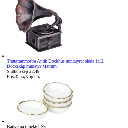
Trattgrammofon Antik Dockhus miniatyrer skala 1:12
Dockskåp miniatyr Matrum
Sluttid
5 sep 22:49
.
Pris:
35 kr
,
Köp nu
.
Badge på objektet:
Ny