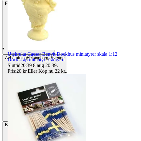
Frakt
15 kr Annat fraktsätt
Utekruka Caesar Benvit Dockhus miniatyrer skala 1:12
Avhämtning
Helsingborg, Sverige
Dockskåp miniatyr Trädgård
Sluttid
20:39
8 aug 20:39
.
Pris:
20 kr
,
Eller Köp nu
22 kr
,
.
Betalning
Via Tradera