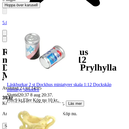
Hoppa över karusell
5.0
Räkor i påse Dockhus
miniatyrer skala 1:12
Dockskåp miniatyr Prylhylla
Matrum
Läskburkar 2 st Dockhus miniatyrer skala 1:12 Dockskåp
Avslutad
27 jul 14:05
miniatyr Stranden
Sluttid
20:37
8 aug 20:37
.
39 kr
Pris:
9 kr
,
Eller Köp nu
10 kr
,
.
Köparskydd är valfritt hos företag.
Läs mer
Annonsen är avslutad. Såld med Köp nu.
Slutade
27 jul 14:05