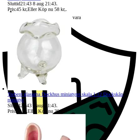
Sluttid
21:43
8 aug 21:43
.
Pris:
45 kr
,
Eller Köp nu
58 kr
,
.
Ersättning om du inte får din vara
Trebent glasurna Dockhus miniatyrer skala 1:12 Dockskåp
miniatyr
Sluttid
21:43
8 aug 21:43
.
Pris:
25 kr
,
Eller Köp nu
30 kr
,
.