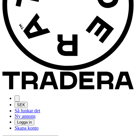
SEK
Så funkar det
Ny annons
Logga in
Skapa konto