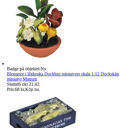
Badge på objektet:
Ny
Blommor i lågkruka Dockhus miniatyrer skala 1:12 Dockskåp
miniatyr Matrum
Sluttid
6 okt 21:42
.
Pris:
68 kr
,
Köp nu
.