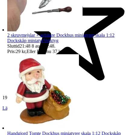
2 skruvmejslar + avbitare Dockhus miniatyrer skala 1:12
Dockskåp miniatyrVerktyg
Sluttid
21:48
8 aug 21:48
.
Pris:
29 kr
,
Eller Köp nu
37 kr
,
.
19 269 omdömen
Läs omdömen
Följ
Handgjord Tomte Dockhus miniatyrer skala 1:12 Dockskåp