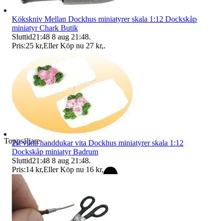
Kökskniv Mellan Dockhus miniatyrer skala 1:12 Dockskåp
miniatyr Chark Butik
Sluttid
21:48
8 aug 21:48
.
Pris:
25 kr
,
Eller Köp nu
27 kr
,
.
Toppsäljare
2st vikta handdukar vita Dockhus miniatyrer skala 1:12
Dockskåp miniatyr Badrum
Sluttid
21:48
8 aug 21:48
.
Pris:
14 kr
,
Eller Köp nu
16 kr
,
.