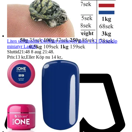
Liten sköldpadda Dockhus miniatyrer skala 1:12 Dockskåp
miniatyr Lantliv
Sluttid
21:48
8 aug 21:48
.
Pris:
13 kr
,
Eller Köp nu
14 kr
,
.