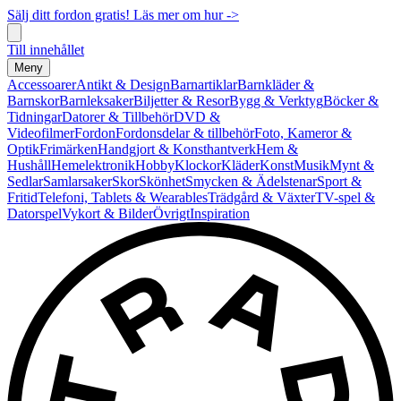
Sälj ditt fordon gratis! Läs mer om hur ->
Till innehållet
Meny
Accessoarer
Antikt & Design
Barnartiklar
Barnkläder &
Barnskor
Barnleksaker
Biljetter & Resor
Bygg & Verktyg
Böcker &
Tidningar
Datorer & Tillbehör
DVD &
Videofilmer
Fordon
Fordonsdelar & tillbehör
Foto, Kameror &
Optik
Frimärken
Handgjort & Konsthantverk
Hem &
Hushåll
Hemelektronik
Hobby
Klockor
Kläder
Konst
Musik
Mynt &
Sedlar
Samlarsaker
Skor
Skönhet
Smycken & Ädelstenar
Sport &
Fritid
Telefoni, Tablets & Wearables
Trädgård & Växter
TV-spel &
Datorspel
Vykort & Bilder
Övrigt
Inspiration