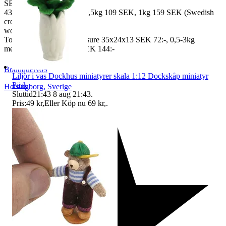
SEK, 100 gr
43 SEK, 250gr 85 SEK, 0,5kg 109 SEK, 1kg 159 SEK (Swedish
crown
worldwide price freight)
To Denmark 0,5-3kg measure 35x24x13 SEK 72:-, 0,5-3kg
measure 40x40x140cm SEK 144:-
BoutiqueNo9
Liljor i vas Dockhus miniatyrer skala 1:12 Dockskåp miniatyr
Påsk
Helsingborg
,
Sverige
Sluttid
21:43
8 aug 21:43
.
Pris:
49 kr
,
Eller Köp nu
69 kr
,
.