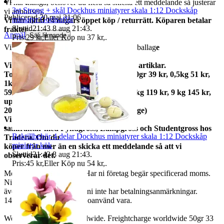
Visningar
80
Vi har många, behöver du flera så skicka ett meddelande så justerar
3st Strong + skål Dockhus miniatyrer skala 1:12 Dockskåp
vi annonsen.
Publicerad
20 maj 21:06
miniatyr Godisaffär
Vi har alltid 14 dagars öppet köp / returrätt. Köparen betalar
Sluttid
21:43
8 aug 21:43
.
frakter.
Anmäl
Sälj liknande
Pris:
29 kr
,
Eller Köp nu
37 kr
,
.
Vikt ca x gram med förpackning + postemballag
e
Vi samfraktar gärna om du köper flera artiklar.
Total frakt: 50gr 15 kr, 100gr 25 kr, 250gr 39 kr, 0,5kg 51 kr,
1kg
59kr, 2kg 73 kr, 3kg 79 kr, 5kg 95 kr, 7kg 119 kr, 9 kg 145 kr,
upp till
20kg 159 kr (priserna gäller inom Sverige)
Vi
samfraktar med Fyndgross, Lampgross och Studentgross hos
Baktillbehör 4 delar Dockhus miniatyrer skala 1:12 Dockskåp
Tradera. Om du
miniatyr kök
köper från mer än en skicka ett meddelande så att vi
Sluttid
21:43
8 aug 21:43
.
observerar det.
Pris:
45 kr
,
Eller Köp nu
54 kr
,
.
Moms ingår i våra priser. Har ni företag begär specificerad moms.
Ni kan
även fråga om faktura om ni inte har betalningsanmärkningar.
14 dagars full returrätt vid oanvänd vara.
We also ship abroad worldwide. Freightcharge worldwide 50gr 33