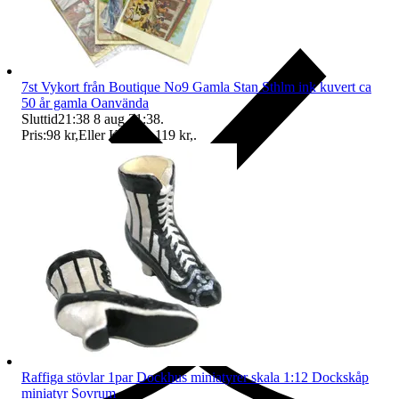
7st Vykort från Boutique No9 Gamla Stan Sthlm ink kuvert ca
50 år gamla Oanvända
Sluttid
21:38
8 aug 21:38
.
Pris:
98 kr
,
Eller Köp nu
119 kr
,
.
Ersättning om du inte får din vara
Raffiga stövlar 1par Dockhus miniatyrer skala 1:12 Dockskåp
miniatyr Sovrum