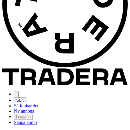
SEK
Så funkar det
Ny annons
Logga in
Skapa konto