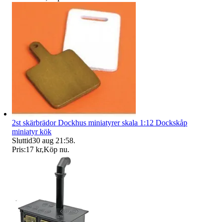
2st skärbrädor Dockhus miniatyrer skala 1:12 Dockskåp
miniatyr kök
Sluttid
30 aug 21:58
.
Pris:
17 kr
,
Köp nu
.