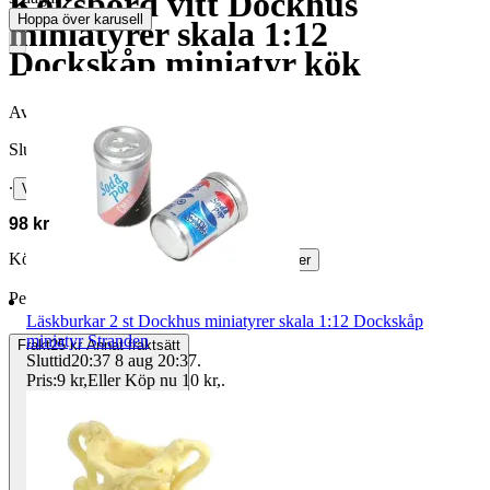
Köksbord vitt Dockhus
Hoppa över karusell
miniatyrer skala 1:12
Dockskåp miniatyr kök
Avslutad
1 jun 21:06
Slutpris
∙
Visa bud
98 kr
Köparskydd är valfritt hos företag.
Läs mer
Peacetear vann auktionen
Läskburkar 2 st Dockhus miniatyrer skala 1:12 Dockskåp
miniatyr Stranden
Frakt
25 kr Annat fraktsätt
Sluttid
20:37
8 aug 20:37
.
Pris:
9 kr
,
Eller Köp nu
10 kr
,
.