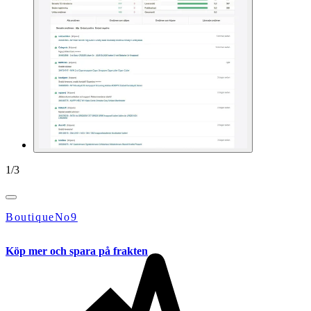
1
/
3
BoutiqueNo9
Köp mer och spara på frakten