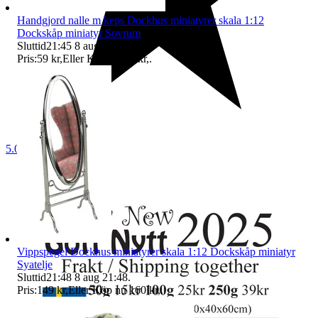
Handgjord nalle m keps Dockhus miniatyrer skala 1:12
Dockskåp miniatyr Sovrum
Sluttid
21:45
8 aug 21:45
.
Pris:
59 kr
,
Eller Köp nu
64 kr
,
.
5.0
Vippspegel Dockhus miniatyrer skala 1:12 Dockskåp miniatyr
Syatelje
Sluttid
21:48
8 aug 21:48
.
Pris:
149 kr
,
Eller Köp nu
160 kr
,
.