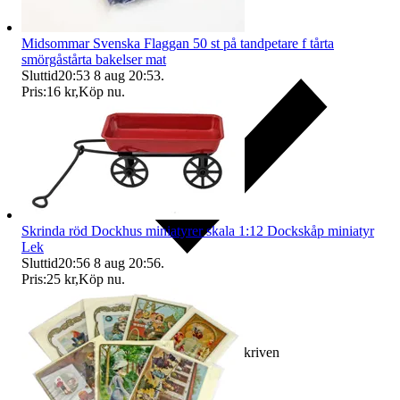
Midsommar Svenska Flaggan 50 st på tandpetare f tårta
smörgåstårta bakelser mat
Sluttid
20:53
8 aug 20:53
.
Pris:
16 kr
,
Köp nu
.
Skrinda röd Dockhus miniatyrer skala 1:12 Dockskåp miniatyr
Lek
Sluttid
20:56
8 aug 20:56
.
Pris:
25 kr
,
Köp nu
.
Ersättning om varan inte är som beskriven