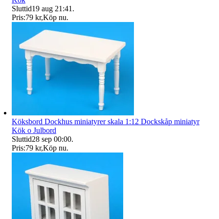
Sluttid
19 aug 21:41
.
Pris:
79 kr
,
Köp nu
.
Köksbord Dockhus miniatyrer skala 1:12 Dockskåp miniatyr
Kök o Julbord
Sluttid
28 sep 00:00
.
Pris:
79 kr
,
Köp nu
.