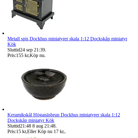
Metall spis Dockhus miniatyrer skala 1:12 Dockskåp miniatyr
Kök
Sluttid
24 sep 21:39
.
Pris:
155 kr
,
Köp nu
.
Keramikskål Höganäsbrun Dockhus miniatyrer skala 1:12
Dockskåp miniatyr Kök
Sluttid
21:48
8 aug 21:48
.
Pris:
15 kr
,
Eller Köp nu
17 kr
,
.