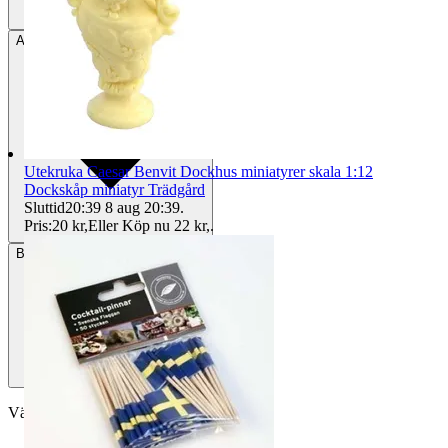
Avhämtning
Helsingborg, Sverige
Utekruka Caesar Benvit Dockhus miniatyrer skala 1:12
Dockskåp miniatyr Trädgård
Sluttid
20:39
8 aug 20:39
.
Pris:
20 kr
,
Eller Köp nu
22 kr
,
.
Betalning
Via Tradera
Välj till köparskydd