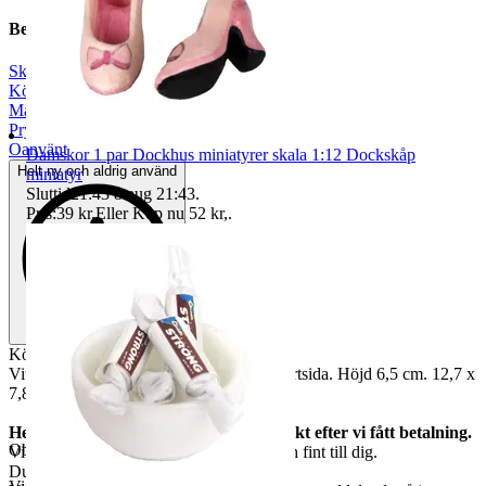
Beskrivning
Skala 1:12
|
Kök
|
Mat & dryck
|
Prylpaket
|
Oanvänt
Damskor 1 par Dockhus miniatyrer skala 1:12 Dockskåp
Helt ny och aldrig använd
miniatyr
Sluttid
21:43
8 aug 21:43
.
Pris:
39 kr
,
Eller Köp nu
52 kr
,
.
Köksbord med lådor Vitt
Vitt trä med en utdragbar låda på varje kortsida. Höjd 6,5 cm. 12,7 x
7,8 cm.
Helt nya och oanvända. Vi skickar direkt efter vi fått betalning.
Objektnr
732 585 615
Vi garanterar att allt kommer fram helt och fint till dig.
Du får varan som finns på första bilden.