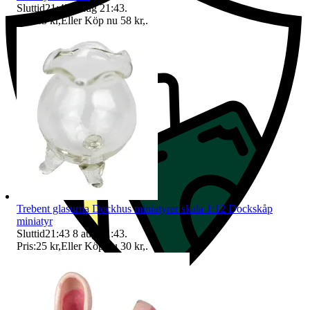
Sluttid
21:43
8 aug 21:43
.
Pris:
45 kr
,
Eller Köp nu
58 kr
,
.
Trebent glasurna Dockhus miniatyrer skala 1:12 Dockskåp
miniatyr
Sluttid
21:43
8 aug 21:43
.
Pris:
25 kr
,
Eller Köp nu
30 kr
,
.