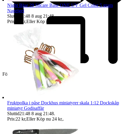
Night Blue 29 Silcare Base ONE UV Gel Color 5 gram
Nagelgel
Sluttid
21:48
8 aug 21:48
.
Pris:
23 kr
,
Eller Köp nu
24 kr
,
.
Företag
Fruktpolka i påse Dockhus miniatyrer skala 1:12 Dockskåp
miniatyr Godisaffär
Sluttid
21:48
8 aug 21:48
.
Pris:
22 kr
,
Eller Köp nu
24 kr
,
.