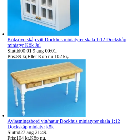
Köksöverskåp vitt Dockhus miniatyrer skala 1:12 Dockskåp
miniatyr Kök Jul
Sluttid
00:01
9 aug 00:01
.
Pris:
89 kr
,
Eller Köp nu
102 kr
,
.
Avlastningsbord vitt/natur Dockhus miniatyrer skala 1:12
Dockskåp miniatyr kök
Sluttid
27 aug 21:49
.
Pris:
104 kr
,
Köp nu
.