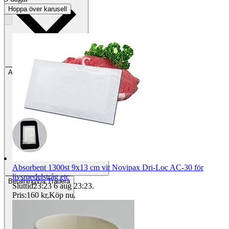
Hoppa över karusell
Avhämtning
Helsingborg, Sverige
Absorbent 1300st 9x13 cm vit Novipax Dri-Loc AC-30 för
livsmedelstråg etc
Betalning
Via Tradera
Sluttid
23:23
6 aug 23:23
.
Pris:
160 kr
,
Köp nu
.