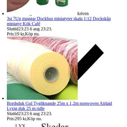
Ersättning om varan inte är som beskriven
3st 7Up muggar Dockhus miniatyrer skala 1:12 Dockskåp
miniatyr Kök Café
Sluttid
23:23
6 aug 23:23
.
Pris:
19 kr
,
Köp nu
.
Bordsduk Gul Tygliknande 25m x 1,2m nonwoven Airlaid
Lyxig duk 25 m rulle
Sluttid
23:23
6 aug 23:23
.
Pris:
295 kr
,
Köp nu
.