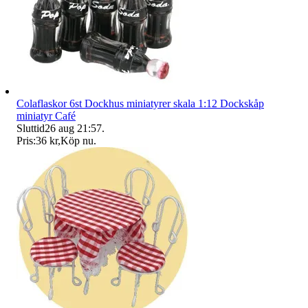
Colaflaskor 6st Dockhus miniatyrer skala 1:12 Dockskåp
miniatyr Café
Sluttid
26 aug 21:57
.
Pris:
36 kr
,
Köp nu
.