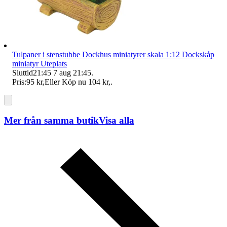
Tulpaner i stenstubbe Dockhus miniatyrer skala 1:12 Dockskåp
miniatyr Uteplats
Sluttid
21:45
7 aug 21:45
.
Pris:
95 kr
,
Eller Köp nu
104 kr
,
.
Mer från samma butik
Visa alla