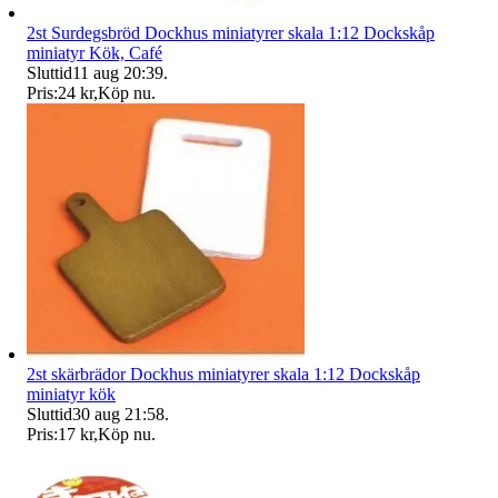
2st Surdegsbröd Dockhus miniatyrer skala 1:12 Dockskåp
miniatyr Kök, Café
Sluttid
11 aug 20:39
.
Pris:
24 kr
,
Köp nu
.
2st skärbrädor Dockhus miniatyrer skala 1:12 Dockskåp
miniatyr kök
Sluttid
30 aug 21:58
.
Pris:
17 kr
,
Köp nu
.