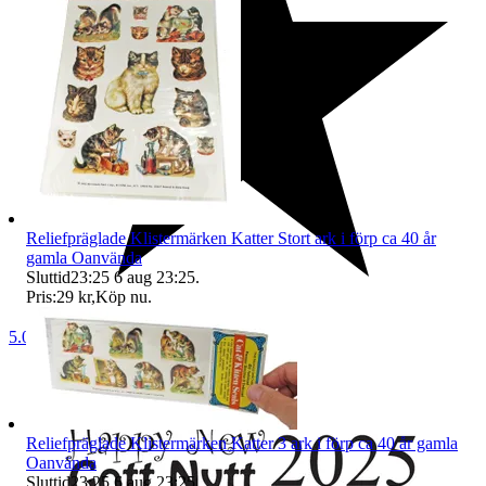
Reliefpräglade Klistermärken Katter Stort ark i förp ca 40 år
gamla Oanvända
Sluttid
23:25
6 aug 23:25
.
Pris:
29 kr
,
Köp nu
.
5.0
Reliefpräglade Klistermärken Katter 3 ark i förp ca 40 år gamla
Oanvända
Sluttid
23:25
6 aug 23:25
.