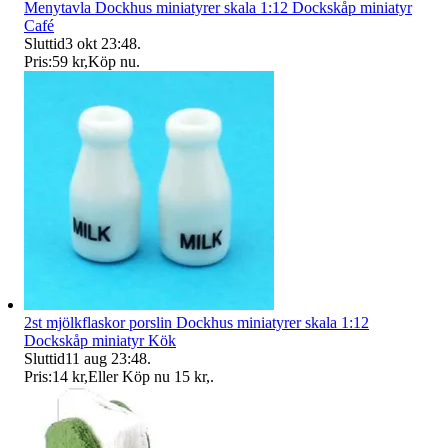
Menytavla Dockhus miniatyrer skala 1:12 Dockskåp miniatyr
Café
Sluttid
3 okt 23:48
.
Pris:
59 kr
,
Köp nu
.
2st mjölkflaskor porslin Dockhus miniatyrer skala 1:12
Dockskåp miniatyr Kök
Sluttid
11 aug 23:48
.
Pris:
14 kr
,
Eller Köp nu
15 kr
,
.