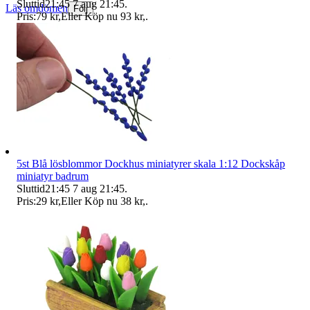
Sluttid
21:45
7 aug 21:45
.
Läs omdömen
Följ
Pris:
79 kr
,
Eller Köp nu
93 kr
,
.
5st Blå lösblommor Dockhus miniatyrer skala 1:12 Dockskåp
miniatyr badrum
Sluttid
21:45
7 aug 21:45
.
Pris:
29 kr
,
Eller Köp nu
38 kr
,
.