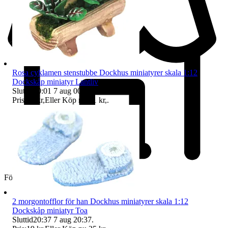
Rosa cyklamen stenstubbe Dockhus miniatyrer skala 1:12
Dockskåp miniatyr Lantliv
Sluttid
00:01
7 aug 00:01
.
Pris:
59 kr
,
Eller Köp nu
71 kr
,
.
Företag
2 morgontofflor för han Dockhus miniatyrer skala 1:12
Dockskåp miniatyr Toa
Sluttid
20:37
7 aug 20:37
.