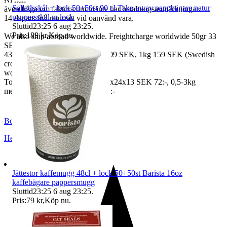
Salladsskål + lock 50+50st 90 cl Take-away pappbägare natur
även fråga om faktura om ni inte har betalningsanmärkningar.
pappersskål m lock
14 dagars full returrätt vid oanvänd vara.
Sluttid
23:25
6 aug 23:25
.
Pris:
189 kr
,
Köp nu
.
We also ship abroad worldwide. Freightcharge worldwide 50gr 33
SEK, 100 gr
43 SEK, 250gr 85 SEK, 0,5kg 109 SEK, 1kg 159 SEK (Swedish
crown
worldwide price freight)
To Denmark 0,5-3kg measure 35x24x13 SEK 72:-, 0,5-3kg
measure 40x40x140cm SEK 144:-
BoutiqueNo9
Helsingborg
,
Sverige
Jättestor kaffemugg 48cl + lock 50+50st Barista 16oz
kaffebägare pappersmugg
Sluttid
23:25
6 aug 23:25
.
Pris:
79 kr
,
Köp nu
.