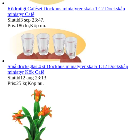
Rödrutigt Caféset Dockhus miniatyrer skala 1:12 Dockskåp
miniatyr Café
Sluttid
3 sep 23:47
.
Pris:
186 kr
,
Köp nu
.
Små dricksglas 4 st Dockhus miniatyrer skala 1:12 Dockskåp
miniatyr Kök Café
Sluttid
12 aug 23:13
.
Pris:
25 kr
,
Köp nu
.