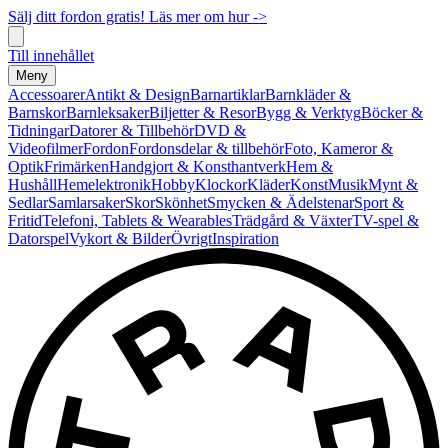
Sälj ditt fordon gratis! Läs mer om hur ->
Till innehållet
Meny
Accessoarer
Antikt & Design
Barnartiklar
Barnkläder &
Barnskor
Barnleksaker
Biljetter & Resor
Bygg & Verktyg
Böcker &
Tidningar
Datorer & Tillbehör
DVD &
Videofilmer
Fordon
Fordonsdelar & tillbehör
Foto, Kameror &
Optik
Frimärken
Handgjort & Konsthantverk
Hem &
Hushåll
Hemelektronik
Hobby
Klockor
Kläder
Konst
Musik
Mynt &
Sedlar
Samlarsaker
Skor
Skönhet
Smycken & Ädelstenar
Sport &
Fritid
Telefoni, Tablets & Wearables
Trädgård & Växter
TV-spel &
Datorspel
Vykort & Bilder
Övrigt
Inspiration