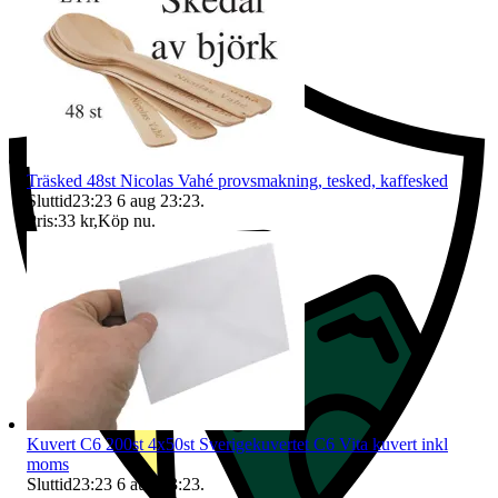
Ersättning om du inte får din vara
Träsked 48st Nicolas Vahé provsmakning, tesked, kaffesked
Sluttid
23:23
6 aug 23:23
.
Pris:
33 kr
,
Köp nu
.
Kuvert C6 200st 4x50st Sverigekuvertet C6 Vita kuvert inkl
moms
Sluttid
23:23
6 aug 23:23
.