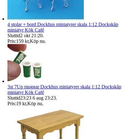
4 stolar + bord Dockhus miniatyrer skala 1:12 Dockskåp
miniatyr Kök Café
Sluttid
2 okt 21:20
.
Pris:
159 kr
,
Köp nu
.
3st 7Up muggar Dockhus miniatyrer skala 1:12 Dockskåp
miniatyr Kök Café
Sluttid
23:23
6 aug 23:23
.
Pris:
19 kr
,
Köp nu
.