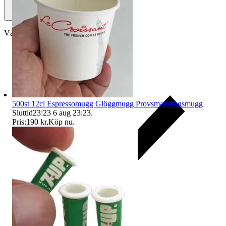
Välj till köparskydd
500st 12cl Espressomugg Glöggmugg Provsmakningsmugg
Sluttid
23:23
6 aug 23:23
.
Pris:
190 kr
,
Köp nu
.