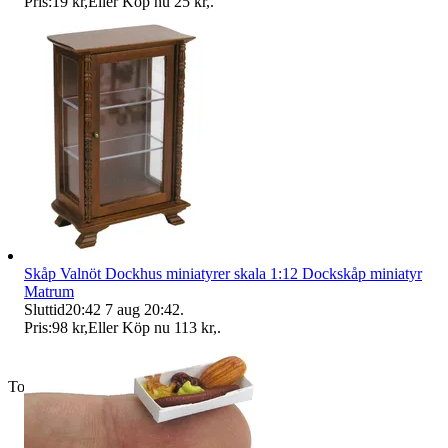
Pris:
19 kr
,
Eller Köp nu
25 kr
,
.
Skåp Valnöt Dockhus miniatyrer skala 1:12 Dockskåp miniatyr
Matrum
Sluttid
20:42
7 aug 20:42
.
Pris:
98 kr
,
Eller Köp nu
113 kr
,
.
Toppsäljare