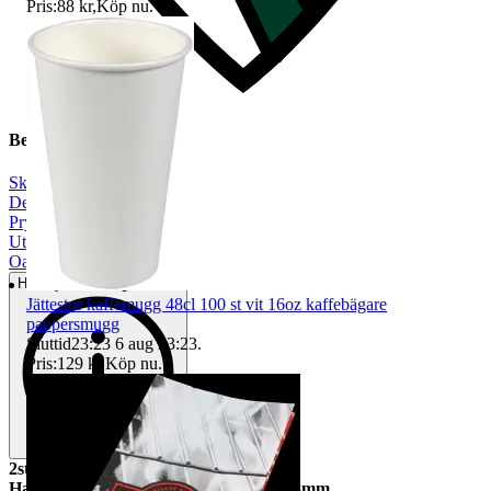
Pris:
88 kr
,
Köp nu
.
Beskrivning
Skala 1:12
|
Dekoration
|
Prylpaket
|
Utomhus
|
Oanvänt
Helt ny och aldrig använd
Jättestor kaffemugg 48cl 100 st vit 16oz kaffebägare
pappersmugg
Sluttid
23:23
6 aug 23:23
.
Pris:
129 kr
,
Köp nu
.
2st Runda surdegsbröd
Handgjorda. Diameter 20 respektive 18mm