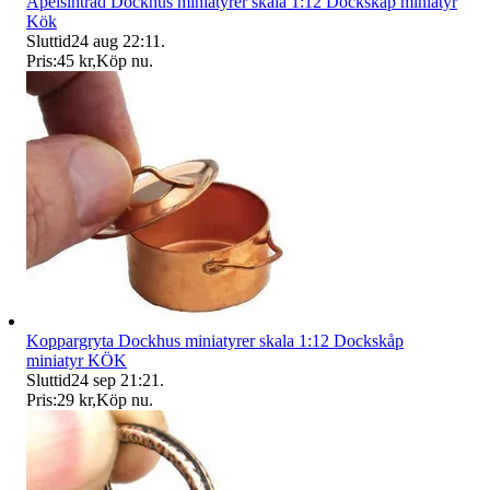
Apelsinträd Dockhus miniatyrer skala 1:12 Dockskåp miniatyr
Kök
Sluttid
24 aug 22:11
.
Pris:
45 kr
,
Köp nu
.
Koppargryta Dockhus miniatyrer skala 1:12 Dockskåp
miniatyr KÖK
Sluttid
24 sep 21:21
.
Pris:
29 kr
,
Köp nu
.