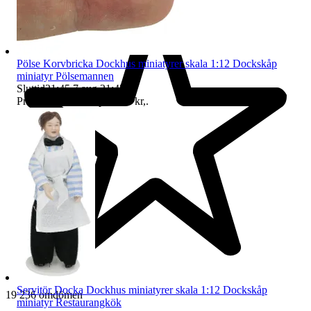
Pölse Korvbricka Dockhus miniatyrer skala 1:12 Dockskåp
miniatyr Pölsemannen
Sluttid
21:45
7 aug 21:45
.
Pris:
29 kr
,
Eller Köp nu
36 kr
,
.
Servitör Docka Dockhus miniatyrer skala 1:12 Dockskåp
19 236 omdömen
miniatyr Restaurangkök