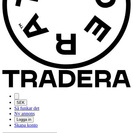
SEK
Så funkar det
Ny annons
Logga in
Skapa konto