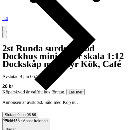
5.0
2st Runda surdegsbröd
Dockhus miniatyrer skala 1:12
Dockskåp miniatyr Kök, Café
Avslutad
9 jun 06:56
26 kr
Köparskydd är valfritt hos företag.
Läs mer
Annonsen är avslutad. Såld med Köp nu.
Slutade
9 jun 06:56
Samfrakt
Frakt
15 kr Annat fraktsätt
3 dagar