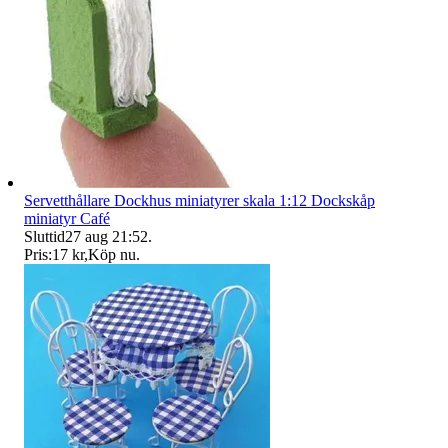
Servetthållare Dockhus miniatyrer skala 1:12 Dockskåp
miniatyr Café
Sluttid
27 aug 21:52
.
Pris:
17 kr
,
Köp nu
.