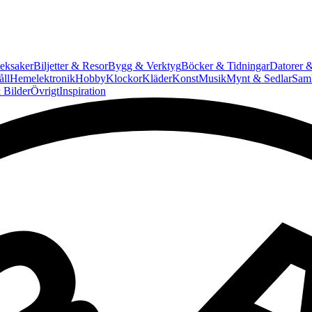
eksaker
Biljetter & Resor
Bygg & Verktyg
Böcker & Tidningar
Datorer &
ll
Hemelektronik
Hobby
Klockor
Kläder
Konst
Musik
Mynt & Sedlar
Saml
 Bilder
Övrigt
Inspiration