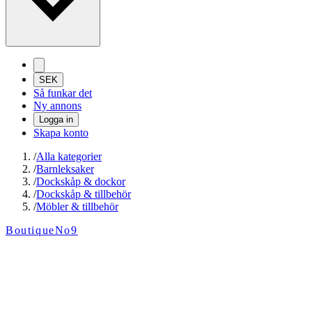
SEK
Så funkar det
Ny annons
Logga in
Skapa konto
/
Alla kategorier
/
Barnleksaker
/
Dockskåp & dockor
/
Dockskåp & tillbehör
/
Möbler & tillbehör
BoutiqueNo9