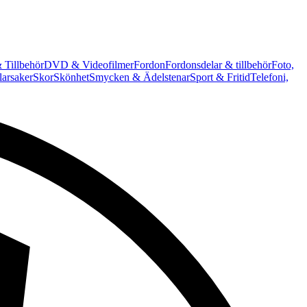
 Tillbehör
DVD & Videofilmer
Fordon
Fordonsdelar & tillbehör
Foto,
arsaker
Skor
Skönhet
Smycken & Ädelstenar
Sport & Fritid
Telefoni,