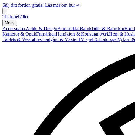
Sälj ditt fordon gratis! Läs mer om hur ->
Till innehållet
Meny
Accessoarer
Antikt & Design
Barnartiklar
Barnkläder & Barnskor
Barnl
Kameror & Optik
Frimärken
Handgjort & Konsthantverk
Hem & Hushå
Tablets & Wearables
Trädgård & Växter
TV-spel & Datorspel
Vykort &