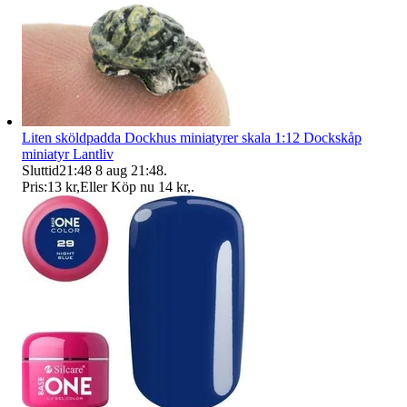
Liten sköldpadda Dockhus miniatyrer skala 1:12 Dockskåp
miniatyr Lantliv
Sluttid
21:48
8 aug 21:48
.
Pris:
13 kr
,
Eller Köp nu
14 kr
,
.