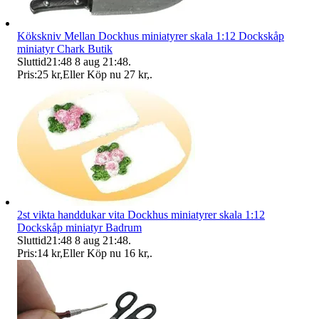
Kökskniv Mellan Dockhus miniatyrer skala 1:12 Dockskåp
miniatyr Chark Butik
Sluttid
21:48
8 aug 21:48
.
Pris:
25 kr
,
Eller Köp nu
27 kr
,
.
2st vikta handdukar vita Dockhus miniatyrer skala 1:12
Dockskåp miniatyr Badrum
Sluttid
21:48
8 aug 21:48
.
Pris:
14 kr
,
Eller Köp nu
16 kr
,
.