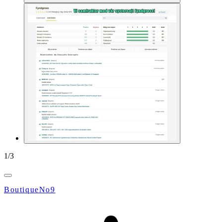
1
/
3
BoutiqueNo9