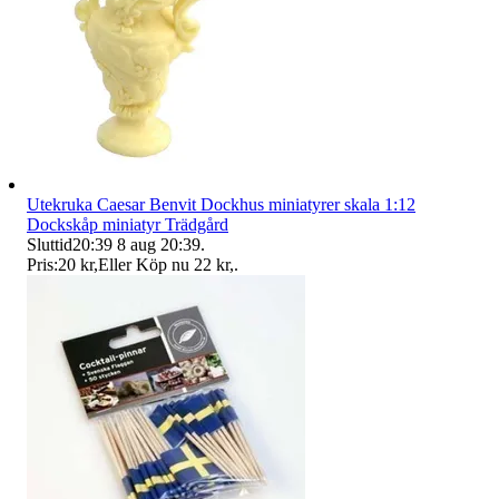
Utekruka Caesar Benvit Dockhus miniatyrer skala 1:12
Dockskåp miniatyr Trädgård
Sluttid
20:39
8 aug 20:39
.
Pris:
20 kr
,
Eller Köp nu
22 kr
,
.