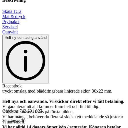
Beskrivning
Skala 1:12
|
Mat & dryck
|
Prylpaket
|
Serviser
|
Oanvänt
Helt ny och aldrig använd
Receptbok
tryckt omslag med bläddringsbara linjerade sidor. 30x22 mm.
Helt nya och oanvända. Vi skickar direkt efter vi fått betalning.
Vi garanterar att allt kommer fram helt och fint till dig.
Objektnr
742 691 327
Du får varan som finns på första bilden.
Vi har många, behöver du flera så skicka ett meddelande så justerar
Visningar
30
vi annonsen.
Vi har alltid 14 dagars öppet köp / returrätt. Köparen betalar