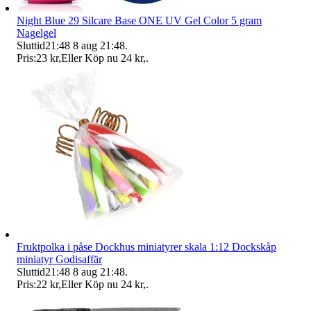
Night Blue 29 Silcare Base ONE UV Gel Color 5 gram
Nagelgel
Sluttid
21:48
8 aug 21:48
.
Pris:
23 kr
,
Eller Köp nu
24 kr
,
.
Fruktpolka i påse Dockhus miniatyrer skala 1:12 Dockskåp
miniatyr Godisaffär
Sluttid
21:48
8 aug 21:48
.
Pris:
22 kr
,
Eller Köp nu
24 kr
,
.