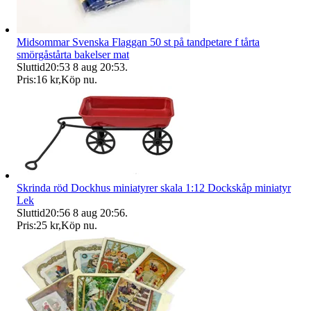
Midsommar Svenska Flaggan 50 st på tandpetare f tårta
smörgåstårta bakelser mat
Sluttid
20:53
8 aug 20:53
.
Pris:
16 kr
,
Köp nu
.
Skrinda röd Dockhus miniatyrer skala 1:12 Dockskåp miniatyr
Lek
Sluttid
20:56
8 aug 20:56
.
Pris:
25 kr
,
Köp nu
.