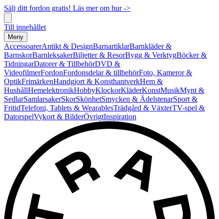
Sälj ditt fordon gratis! Läs mer om hur ->
Till innehållet
Meny
Accessoarer
Antikt & Design
Barnartiklar
Barnkläder &
Barnskor
Barnleksaker
Biljetter & Resor
Bygg & Verktyg
Böcker &
Tidningar
Datorer & Tillbehör
DVD &
Videofilmer
Fordon
Fordonsdelar & tillbehör
Foto, Kameror &
Optik
Frimärken
Handgjort & Konsthantverk
Hem &
Hushåll
Hemelektronik
Hobby
Klockor
Kläder
Konst
Musik
Mynt &
Sedlar
Samlarsaker
Skor
Skönhet
Smycken & Ädelstenar
Sport &
Fritid
Telefoni, Tablets & Wearables
Trädgård & Växter
TV-spel &
Datorspel
Vykort & Bilder
Övrigt
Inspiration