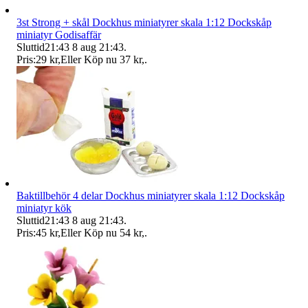
3st Strong + skål Dockhus miniatyrer skala 1:12 Dockskåp
miniatyr Godisaffär
Sluttid
21:43
8 aug 21:43
.
Pris:
29 kr
,
Eller Köp nu
37 kr
,
.
Baktillbehör 4 delar Dockhus miniatyrer skala 1:12 Dockskåp
miniatyr kök
Sluttid
21:43
8 aug 21:43
.
Pris:
45 kr
,
Eller Köp nu
54 kr
,
.