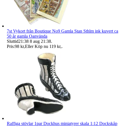
7st Vykort från Boutique No9 Gamla Stan Sthlm ink kuvert ca
50 år gamla Oanvända
Sluttid
21:38
8 aug 21:38
.
Pris:
98 kr
,
Eller Köp nu
119 kr
,
.
Raffiga stövlar 1par Dockhus miniatyrer skala 1:12 Dockskåp