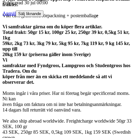
Publicerad
30 jul 00:00
frakter.
Anmäl
Sälj liknande
Vikt ca x gram med förpackning + postemballag
e
Vi samfraktar gärna om du köper flera artiklar.
Total frakt: 50gr 15 kr, 100gr 25 kr, 250gr 39 kr, 0,5kg 51 kr,
1kg
59kr, 2kg 73 kr, 3kg 79 kr, 5kg 95 kr, 7kg 119 kr, 9 kg 145 kr,
upp till
20kg 159 kr (priserna gäller inom Sverige)
Vi
samfraktar med Fyndgross, Lampgross och Studentgross hos
Tradera. Om du
köper från mer än en skicka ett meddelande så att vi
observerar det.
Moms ingår i våra priser. Har ni företag begär specificerad moms.
Ni kan
även fråga om faktura om ni inte har betalningsanmärkningar.
14 dagars full returrätt vid oanvänd vara.
We also ship abroad worldwide. Freightcharge worldwide 50gr 33
SEK, 100 gr
43 SEK, 250gr 85 SEK, 0,5kg 109 SEK, 1kg 159 SEK (Swedish
crown