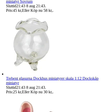
miniatyr Sovrum
Sluttid
21:43
8 aug 21:43
.
Pris:
45 kr
,
Eller Köp nu
58 kr
,
.
Trebent glasurna Dockhus miniatyrer skala 1:12 Dockskåp
miniatyr
Sluttid
21:43
8 aug 21:43
.
Pris:
25 kr
,
Eller Köp nu
30 kr
,
.