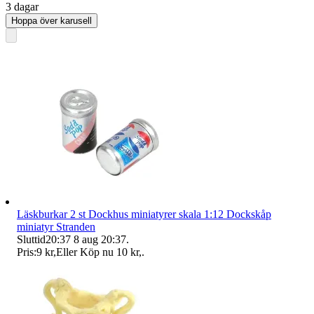
3 dagar
Hoppa över karusell
Läskburkar 2 st Dockhus miniatyrer skala 1:12 Dockskåp
miniatyr Stranden
Sluttid
20:37
8 aug 20:37
.
Pris:
9 kr
,
Eller Köp nu
10 kr
,
.