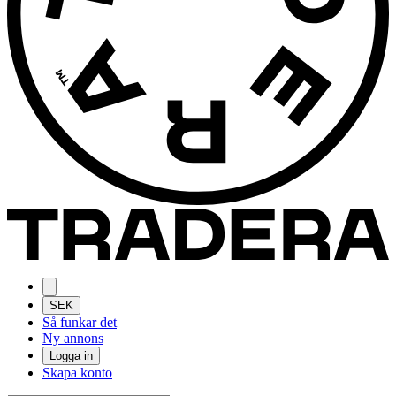
SEK
Så funkar det
Ny annons
Logga in
Skapa konto