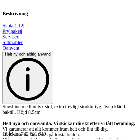
Beskrivning
Skala 1:12
|
Prylpaket
|
Serviser
|
Sittmöbler
|
Oanvänt
Helt ny och aldrig använd
Sunshine mediumlyx stol, extra trevligt strukturtyg, även klädd
baktill, Höjd 8,5cm
Helt nya och oanvända. Vi skickar direkt efter vi fått betalning.
Vi garanterar att allt kommer fram helt och fint till dig.
Objektnr
742 691 649
Du får varan som finns på första bilden.