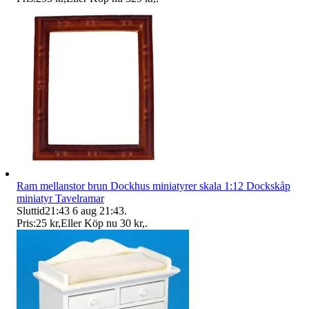
Ram mellanstor brun Dockhus miniatyrer skala 1:12 Dockskåp
miniatyr Tavelramar
Sluttid
21:43
6 aug 21:43
.
Pris:
25 kr
,
Eller Köp nu
30 kr
,
.