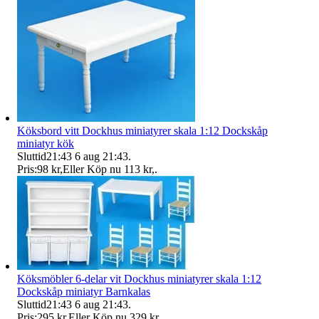
Köksbord vitt Dockhus miniatyrer skala 1:12 Dockskåp
miniatyr kök
Sluttid
21:43
6 aug 21:43
.
Pris:
98 kr
,
Eller Köp nu
113 kr
,
.
Köksmöbler 6-delar vit Dockhus miniatyrer skala 1:12
Dockskåp miniatyr Barnkalas
Sluttid
21:43
6 aug 21:43
.
Pris:
295 kr
,
Eller Köp nu
329 kr
,
.