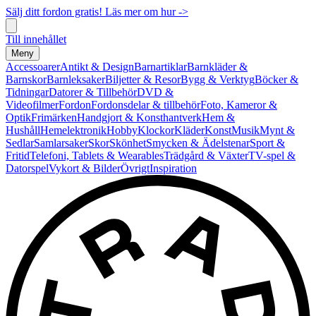
Sälj ditt fordon gratis! Läs mer om hur ->
Till innehållet
Meny
Accessoarer
Antikt & Design
Barnartiklar
Barnkläder &
Barnskor
Barnleksaker
Biljetter & Resor
Bygg & Verktyg
Böcker &
Tidningar
Datorer & Tillbehör
DVD &
Videofilmer
Fordon
Fordonsdelar & tillbehör
Foto, Kameror &
Optik
Frimärken
Handgjort & Konsthantverk
Hem &
Hushåll
Hemelektronik
Hobby
Klockor
Kläder
Konst
Musik
Mynt &
Sedlar
Samlarsaker
Skor
Skönhet
Smycken & Ädelstenar
Sport &
Fritid
Telefoni, Tablets & Wearables
Trädgård & Växter
TV-spel &
Datorspel
Vykort & Bilder
Övrigt
Inspiration