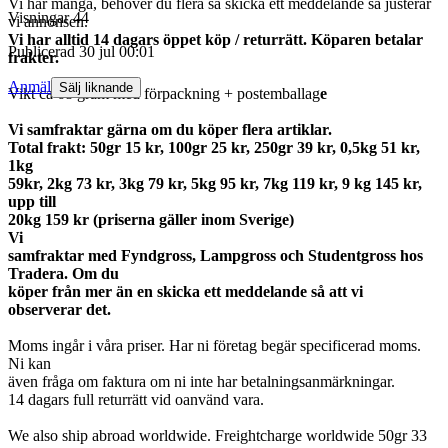
Vi har många, behöver du flera så skicka ett meddelande så justerar
Visningar
44
vi annonsen.
Vi har alltid 14 dagars öppet köp / returrätt. Köparen betalar
Publicerad
30 jul 00:01
frakter.
Anmäl
Sälj liknande
Vikt ca 68 gram med förpackning + postemballag
e
Vi samfraktar gärna om du köper flera artiklar.
Total frakt: 50gr 15 kr, 100gr 25 kr, 250gr 39 kr, 0,5kg 51 kr,
1kg
59kr, 2kg 73 kr, 3kg 79 kr, 5kg 95 kr, 7kg 119 kr, 9 kg 145 kr,
upp till
20kg 159 kr (priserna gäller inom Sverige)
Vi
samfraktar med Fyndgross, Lampgross och Studentgross hos
Tradera. Om du
köper från mer än en skicka ett meddelande så att vi
observerar det.
Moms ingår i våra priser. Har ni företag begär specificerad moms.
Ni kan
även fråga om faktura om ni inte har betalningsanmärkningar.
14 dagars full returrätt vid oanvänd vara.
We also ship abroad worldwide. Freightcharge worldwide 50gr 33