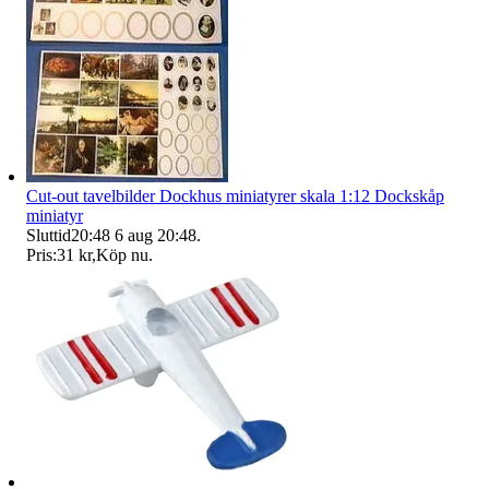
Cut-out tavelbilder Dockhus miniatyrer skala 1:12 Dockskåp
miniatyr
Sluttid
20:48
6 aug 20:48
.
Pris:
31 kr
,
Köp nu
.