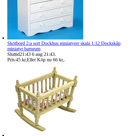
Skötbord 2:a sort Dockhus miniatyrer skala 1:12 Dockskåp
miniatyr barnrum
Sluttid
21:43
6 aug 21:43
.
Pris:
45 kr
,
Eller Köp nu
66 kr
,
.