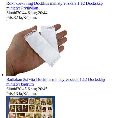
Rökt korv i ring Dockhus miniatyrer skala 1:12 Dockskåp
miniatyr Prylhyllan
Sluttid
20:44
6 aug 20:44
.
Pris:
32 kr
,
Köp nu
.
Badlakan 2st vita Dockhus miniatyrer skala 1:12 Dockskåp
miniatyr badrum
Sluttid
20:45
6 aug 20:45
.
Pris:
13 kr
,
Köp nu
.