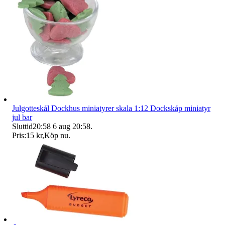
Julgotteskål Dockhus miniatyrer skala 1:12 Dockskåp miniatyr
jul bar
Sluttid
20:58
6 aug 20:58
.
Pris:
15 kr
,
Köp nu
.