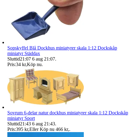
Sopskyffel Blå Dockhus miniatyrer skala 1:12 Dockskåp
miniatyr Städdax
Sluttid
21:07
6 aug 21:07
.
Pris:
34 kr
,
Köp nu
.
Sovrum 6-delar natur dockhus miniatyrer skala 1:12 Dockskåp
miniatyr Sport
Sluttid
21:43
6 aug 21:43
.
Pris:
395 kr
,
Eller Köp nu
466 kr
,
.