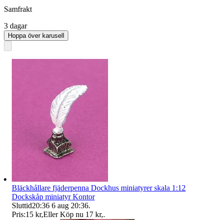
Samfrakt
3 dagar
Hoppa över karusell
Bläckhållare fjäderpenna Dockhus miniatyrer skala 1:12
Dockskåp miniatyr Kontor
Sluttid
20:36
6 aug 20:36
.
Pris:
15 kr
,
Eller Köp nu
17 kr
,
.