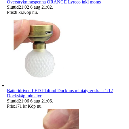
Överstrykningspenna ORANGE Lyreco inkl moms
Sluttid
21:02
6 aug 21:02
.
Pris:
8 kr
,
Köp nu
.
Batteridriven LED Plafond Dockhus miniatyrer skala 1:12
Dockskåp miniatyr
Sluttid
21:06
6 aug 21:06
.
Pris:
171 kr
,
Köp nu
.