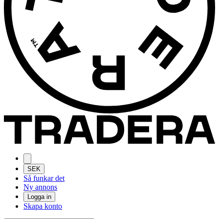
SEK
Så funkar det
Ny annons
Logga in
Skapa konto