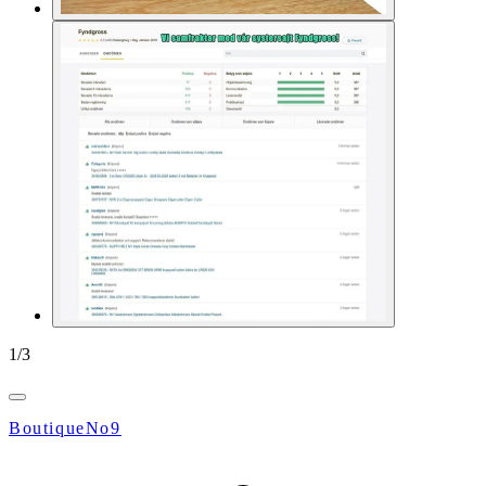
1
/
3
BoutiqueNo9