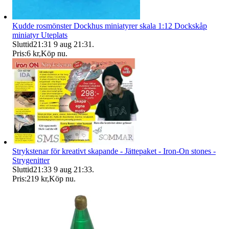
Kudde rosmönster Dockhus miniatyrer skala 1:12 Dockskåp
miniatyr Uteplats
Sluttid
21:31
9 aug 21:31
.
Pris:
6 kr
,
Köp nu
.
Strykstenar för kreativt skapande - Jättepaket - Iron-On stones -
Strygenitter
Sluttid
21:33
9 aug 21:33
.
Pris:
219 kr
,
Köp nu
.