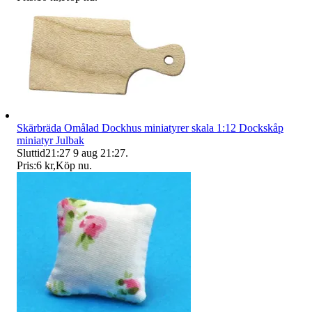
Skärbräda Omålad Dockhus miniatyrer skala 1:12 Dockskåp
miniatyr Julbak
Sluttid
21:27
9 aug 21:27
.
Pris:
6 kr
,
Köp nu
.