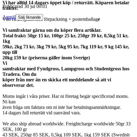
Vi har alltid 14 dagars öppet köp / returrätt. Köparen betalar
Publicerad
30 jul 00:01
frakter.
Anmäl
Sälj liknande
Vikt ca 28 gram med förpackning + postemballag
e
Vi samfraktar gärna om du köper flera artiklar.
Total frakt: 50gr 15 kr, 100gr 25 kr, 250gr 39 kr, 0,5kg 51 kr,
1kg
59kr, 2kg 73 kr, 3kg 79 kr, 5kg 95 kr, 7kg 119 kr, 9 kg 145 kr,
upp till
20kg 159 kr (priserna gäller inom Sverige)
Vi
samfraktar med Fyndgross, Lampgross och Studentgross hos
Tradera. Om du
köper från mer än en skicka ett meddelande så att vi
observerar det.
Moms ingår i våra priser. Har ni företag begär specificerad moms.
Ni kan
även fråga om faktura om ni inte har betalningsanmärkningar.
14 dagars full returrätt vid oanvänd vara.
We also ship abroad worldwide. Freightcharge worldwide 50gr 33
SEK, 100 gr
43 SEK, 250gr 85 SEK, 0,5kg 109 SEK, 1kg 159 SEK (Swedish