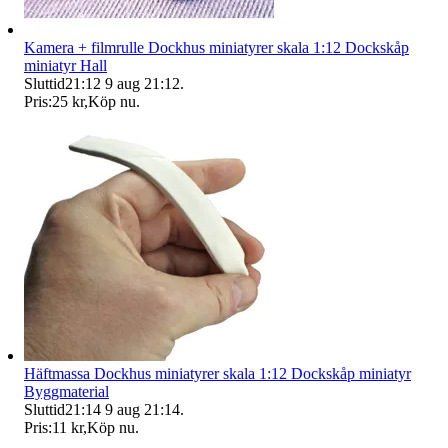
Kamera + filmrulle Dockhus miniatyrer skala 1:12 Dockskåp
miniatyr Hall
Sluttid
21:12
9 aug 21:12
.
Pris:
25 kr
,
Köp nu
.
Häftmassa Dockhus miniatyrer skala 1:12 Dockskåp miniatyr
Byggmaterial
Sluttid
21:14
9 aug 21:14
.
Pris:
11 kr
,
Köp nu
.