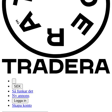
SEK
Så funkar det
Ny annons
Logga in
Skapa konto