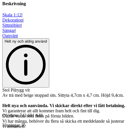
Beskrivning
Skala 1:12
|
Dekoration
|
Sittmöbler
|
Sängar
|
Oanvänt
Helt ny och aldrig använd
Stol Pilrygg vit
Av trä med beige stoppad sits. Sittyta 4,7cm x 4,7 cm. Höjd 9,4cm.
Helt nya och oanvända. Vi skickar direkt efter vi fått betalning.
Vi garanterar att allt kommer fram helt och fint till dig.
Objektnr
742 691 648
Du får varan som finns på första bilden.
Vi har många, behöver du flera så skicka ett meddelande så justerar
Visningar
36
vi annonsen.