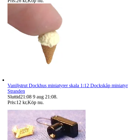
Pris:
26 kr
,
Köp nu
.
Vaniljstrut Dockhus miniatyrer skala 1:12 Dockskåp miniatyr
Stranden
Sluttid
21:08
9 aug 21:08
.
Pris:
12 kr
,
Köp nu
.