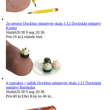
2st pennor Dockhus miniatyrer skala 1:12 Dockskåp miniatyr
Kontor
Sluttid
20:38
9 aug 20:38
.
Pris:
16 kr
,
Ledande bud
.
4 cupcakes + tallrik Dockhus miniatyrer skala 1:12 Dockskåp
miniatyr Barnkalas
Sluttid
20:38
9 aug 20:38
.
Pris:
40 kr
,
Eller Köp nu
46 kr
,
.