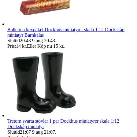
Ballerina kexpaket Dockhus miniatyrer skala 1:12 Dockskåp
miniatyr Barnkalas
Sluttid
20:43
9 aug 20:43
.
Pris:
14 kr
,
Eller Köp nu
15 kr
,
.
Tretorn svarta stövlar 1 par Dockhus miniatyrer skala 1:12
Dockskåp miniatyr
Sluttid
21:07
9 aug 21:07
.