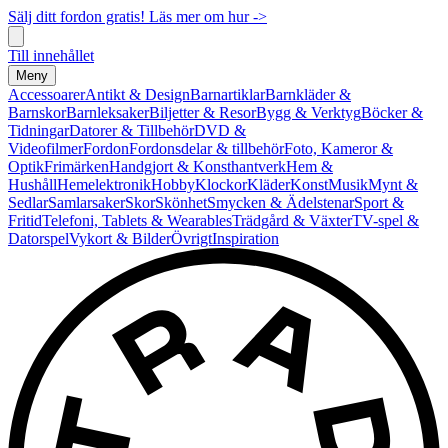
Sälj ditt fordon gratis! Läs mer om hur ->
Till innehållet
Meny
Accessoarer
Antikt & Design
Barnartiklar
Barnkläder &
Barnskor
Barnleksaker
Biljetter & Resor
Bygg & Verktyg
Böcker &
Tidningar
Datorer & Tillbehör
DVD &
Videofilmer
Fordon
Fordonsdelar & tillbehör
Foto, Kameror &
Optik
Frimärken
Handgjort & Konsthantverk
Hem &
Hushåll
Hemelektronik
Hobby
Klockor
Kläder
Konst
Musik
Mynt &
Sedlar
Samlarsaker
Skor
Skönhet
Smycken & Ädelstenar
Sport &
Fritid
Telefoni, Tablets & Wearables
Trädgård & Växter
TV-spel &
Datorspel
Vykort & Bilder
Övrigt
Inspiration