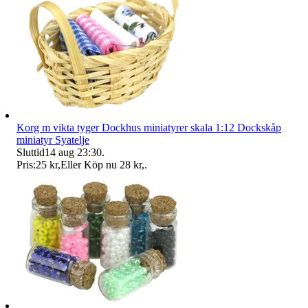
Korg m vikta tyger Dockhus miniatyrer skala 1:12 Dockskåp
miniatyr Syatelje
Sluttid
14 aug 23:30
.
Pris:
25 kr
,
Eller Köp nu
28 kr
,
.