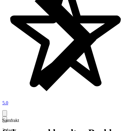
5.0
Samfrakt
3 dagar