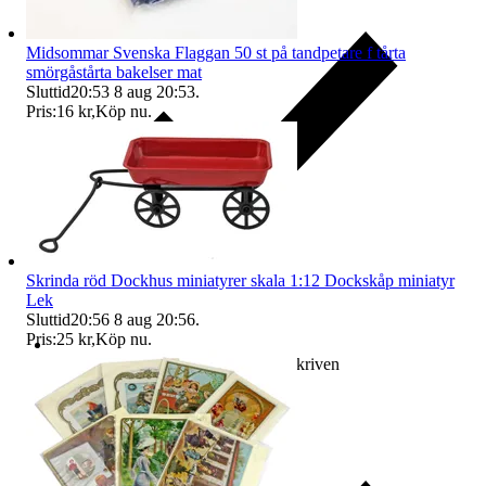
Midsommar Svenska Flaggan 50 st på tandpetare f tårta
smörgåstårta bakelser mat
Sluttid
20:53
8 aug 20:53
.
Pris:
16 kr
,
Köp nu
.
Skrinda röd Dockhus miniatyrer skala 1:12 Dockskåp miniatyr
Lek
Sluttid
20:56
8 aug 20:56
.
Pris:
25 kr
,
Köp nu
.
Ersättning om varan inte är som beskriven