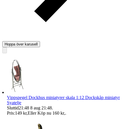
Hoppa över karusell
Vippspegel Dockhus miniatyrer skala 1:12 Dockskåp miniatyr
Syatelje
Sluttid
21:48
8 aug 21:48
.
Pris:
149 kr
,
Eller Köp nu
160 kr
,
.