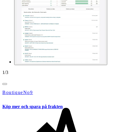
1
/
3
BoutiqueNo9
Köp mer och spara på frakten