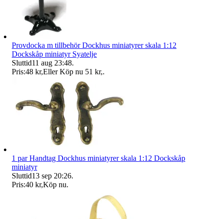
Provdocka m tillbehör Dockhus miniatyrer skala 1:12
Dockskåp miniatyr Syatelje
Sluttid
11 aug 23:48
.
Pris:
48 kr
,
Eller Köp nu
51 kr
,
.
1 par Handtag Dockhus miniatyrer skala 1:12 Dockskåp
miniatyr
Sluttid
13 sep 20:26
.
Pris:
40 kr
,
Köp nu
.