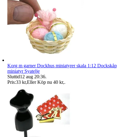
Korg m garner Dockhus miniatyrer skala 1:12 Dockskåp
miniatyr Syatelje
Sluttid
12 aug 20:36
.
Pris:
33 kr
,
Eller Köp nu
40 kr
,
.