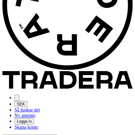
SEK
Så funkar det
Ny annons
Logga in
Skapa konto