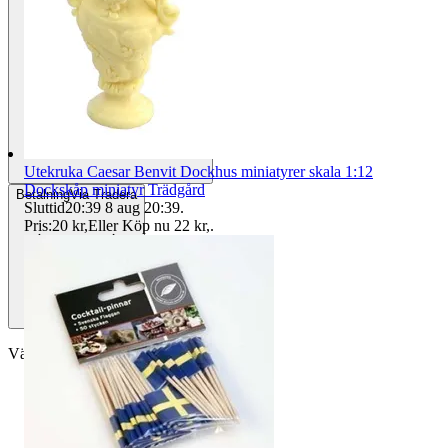
Utekruka Caesar Benvit Dockhus miniatyrer skala 1:12
Dockskåp miniatyr Trädgård
Betalning
Via Tradera
Sluttid
20:39
8 aug 20:39
.
Pris:
20 kr
,
Eller Köp nu
22 kr
,
.
Välj till köparskydd