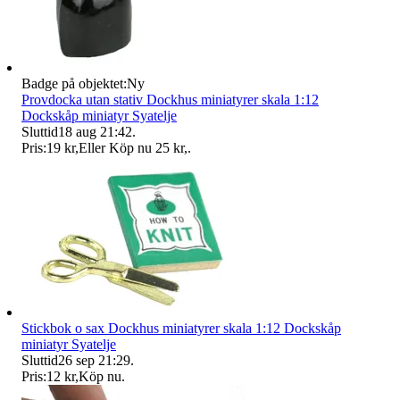
Badge på objektet:
Ny
Provdocka utan stativ Dockhus miniatyrer skala 1:12
Dockskåp miniatyr Syatelje
Sluttid
18 aug 21:42
.
Pris:
19 kr
,
Eller Köp nu
25 kr
,
.
Stickbok o sax Dockhus miniatyrer skala 1:12 Dockskåp
miniatyr Syatelje
Sluttid
26 sep 21:29
.
Pris:
12 kr
,
Köp nu
.