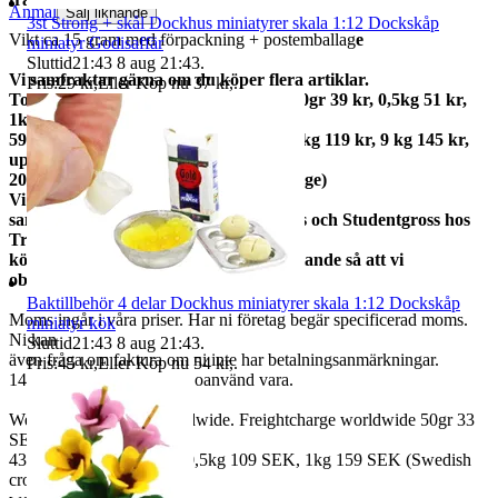
Anmäl
Sälj liknande
3st Strong + skål Dockhus miniatyrer skala 1:12 Dockskåp
Vikt ca 15 gram med förpackning + postemballag
e
miniatyr Godisaffär
Sluttid
21:43
8 aug 21:43
.
Vi samfraktar gärna om du köper flera artiklar.
Pris:
29 kr
,
Eller Köp nu
37 kr
,
.
Total frakt: 50gr 15 kr, 100gr 25 kr, 250gr 39 kr, 0,5kg 51 kr,
1kg
59kr, 2kg 73 kr, 3kg 79 kr, 5kg 95 kr, 7kg 119 kr, 9 kg 145 kr,
upp till
20kg 159 kr (priserna gäller inom Sverige)
Vi
samfraktar med Fyndgross, Lampgross och Studentgross hos
Tradera. Om du
köper från mer än en skicka ett meddelande så att vi
observerar det.
Baktillbehör 4 delar Dockhus miniatyrer skala 1:12 Dockskåp
Moms ingår i våra priser. Har ni företag begär specificerad moms.
miniatyr kök
Ni kan
Sluttid
21:43
8 aug 21:43
.
även fråga om faktura om ni inte har betalningsanmärkningar.
Pris:
45 kr
,
Eller Köp nu
54 kr
,
.
14 dagars full returrätt vid oanvänd vara.
We also ship abroad worldwide. Freightcharge worldwide 50gr 33
SEK, 100 gr
43 SEK, 250gr 85 SEK, 0,5kg 109 SEK, 1kg 159 SEK (Swedish
crown