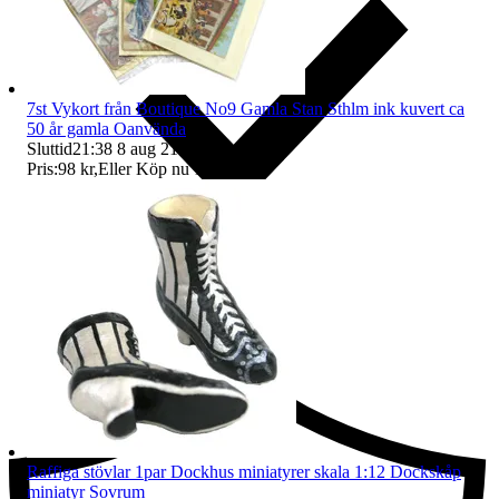
7st Vykort från Boutique No9 Gamla Stan Sthlm ink kuvert ca
50 år gamla Oanvända
Sluttid
21:38
8 aug 21:38
.
Pris:
98 kr
,
Eller Köp nu
119 kr
,
.
Ersättning om du inte får din vara
Raffiga stövlar 1par Dockhus miniatyrer skala 1:12 Dockskåp
miniatyr Sovrum