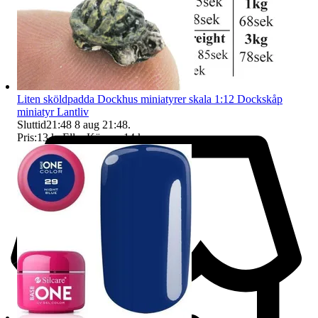
Liten sköldpadda Dockhus miniatyrer skala 1:12 Dockskåp
miniatyr Lantliv
Sluttid
21:48
8 aug 21:48
.
Pris:
13 kr
,
Eller Köp nu
14 kr
,
.