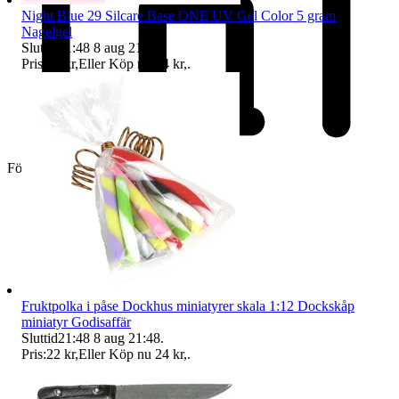
Night Blue 29 Silcare Base ONE UV Gel Color 5 gram
Nagelgel
Sluttid
21:48
8 aug 21:48
.
Pris:
23 kr
,
Eller Köp nu
24 kr
,
.
Företag
Fruktpolka i påse Dockhus miniatyrer skala 1:12 Dockskåp
miniatyr Godisaffär
Sluttid
21:48
8 aug 21:48
.
Pris:
22 kr
,
Eller Köp nu
24 kr
,
.