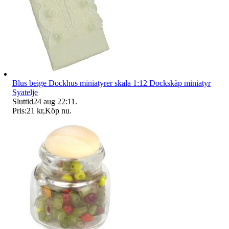
Blus beige Dockhus miniatyrer skala 1:12 Dockskåp miniatyr
Syatelje
Sluttid
24 aug 22:11
.
Pris:
21 kr
,
Köp nu
.