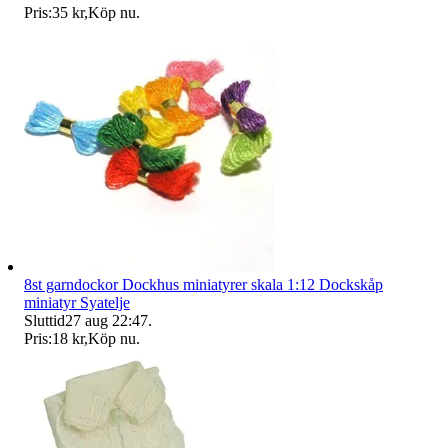
Pris:
35 kr
,
Köp nu
.
8st garndockor Dockhus miniatyrer skala 1:12 Dockskåp
miniatyr Syatelje
Sluttid
27 aug 22:47
.
Pris:
18 kr
,
Köp nu
.