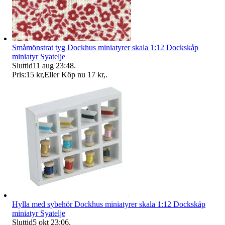
Småmönstrat tyg Dockhus miniatyrer skala 1:12 Dockskåp
miniatyr Syatelje
Sluttid
11 aug 23:48
.
Pris:
15 kr
,
Eller Köp nu
17 kr
,
.
Hylla med sybehör Dockhus miniatyrer skala 1:12 Dockskåp
miniatyr Syatelje
Sluttid
5 okt 23:06
.