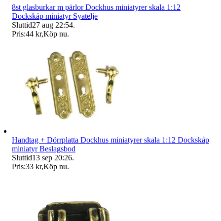
8st glasburkar m pärlor Dockhus miniatyrer skala 1:12
Dockskåp miniatyr Syatelje
Sluttid
27 aug 22:54
.
Pris:
44 kr
,
Köp nu
.
Handtag + Dörrplatta Dockhus miniatyrer skala 1:12 Dockskåp
miniatyr Beslagsbod
Sluttid
13 sep 20:26
.
Pris:
33 kr
,
Köp nu
.