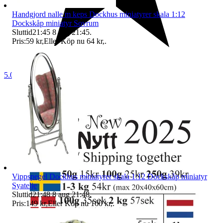
Handgjord nalle m keps Dockhus miniatyrer skala 1:12
Dockskåp miniatyr Sovrum
Sluttid
21:45
8 aug 21:45
.
Pris:
59 kr
,
Eller Köp nu
64 kr
,
.
5.0
Vippspegel Dockhus miniatyrer skala 1:12 Dockskåp miniatyr
Syatelje
Sluttid
21:48
8 aug 21:48
.
Pris:
149 kr
,
Eller Köp nu
160 kr
,
.