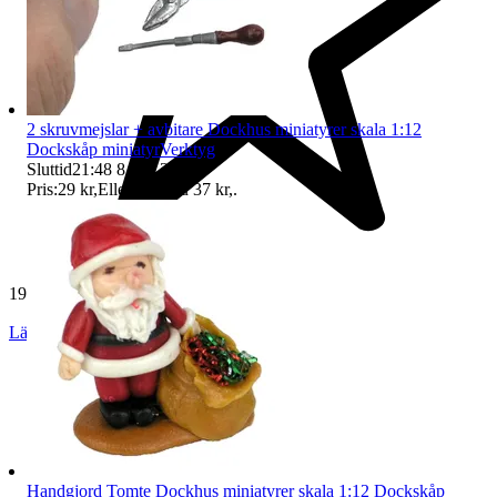
2 skruvmejslar + avbitare Dockhus miniatyrer skala 1:12
Dockskåp miniatyrVerktyg
Sluttid
21:48
8 aug 21:48
.
Pris:
29 kr
,
Eller Köp nu
37 kr
,
.
19 269 omdömen
Läs omdömen
Följ
Handgjord Tomte Dockhus miniatyrer skala 1:12 Dockskåp