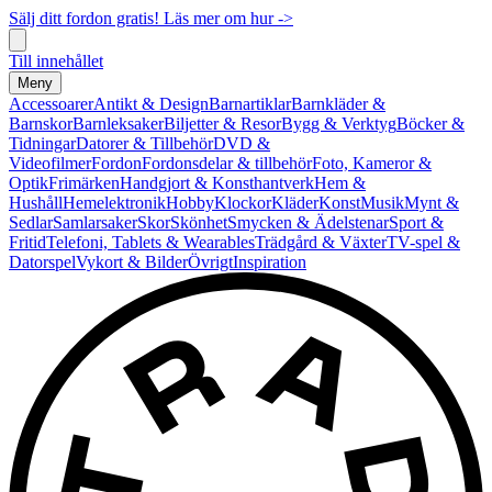
Sälj ditt fordon gratis! Läs mer om hur ->
Till innehållet
Meny
Accessoarer
Antikt & Design
Barnartiklar
Barnkläder &
Barnskor
Barnleksaker
Biljetter & Resor
Bygg & Verktyg
Böcker &
Tidningar
Datorer & Tillbehör
DVD &
Videofilmer
Fordon
Fordonsdelar & tillbehör
Foto, Kameror &
Optik
Frimärken
Handgjort & Konsthantverk
Hem &
Hushåll
Hemelektronik
Hobby
Klockor
Kläder
Konst
Musik
Mynt &
Sedlar
Samlarsaker
Skor
Skönhet
Smycken & Ädelstenar
Sport &
Fritid
Telefoni, Tablets & Wearables
Trädgård & Växter
TV-spel &
Datorspel
Vykort & Bilder
Övrigt
Inspiration