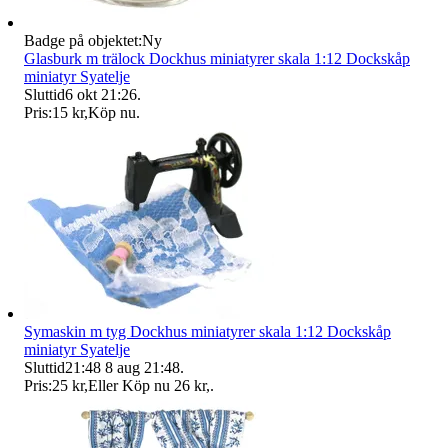
Badge på objektet:
Ny
Glasburk m trälock Dockhus miniatyrer skala 1:12 Dockskåp
miniatyr Syatelje
Sluttid
6 okt 21:26
.
Pris:
15 kr
,
Köp nu
.
Symaskin m tyg Dockhus miniatyrer skala 1:12 Dockskåp
miniatyr Syatelje
Sluttid
21:48
8 aug 21:48
.
Pris:
25 kr
,
Eller Köp nu
26 kr
,
.