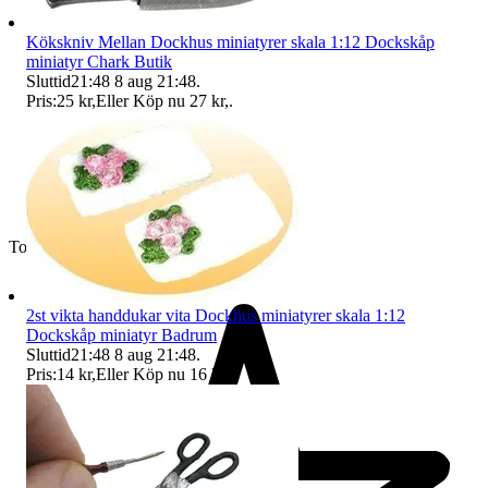
Kökskniv Mellan Dockhus miniatyrer skala 1:12 Dockskåp
miniatyr Chark Butik
Sluttid
21:48
8 aug 21:48
.
Pris:
25 kr
,
Eller Köp nu
27 kr
,
.
Toppsäljare
2st vikta handdukar vita Dockhus miniatyrer skala 1:12
Dockskåp miniatyr Badrum
Sluttid
21:48
8 aug 21:48
.
Pris:
14 kr
,
Eller Köp nu
16 kr
,
.