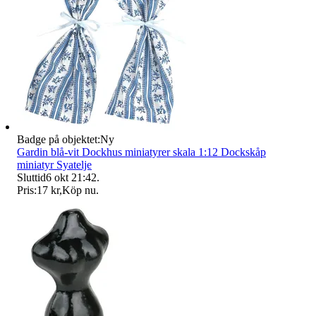
Badge på objektet:
Ny
Gardin blå-vit Dockhus miniatyrer skala 1:12 Dockskåp
miniatyr Syatelje
Sluttid
6 okt 21:42
.
Pris:
17 kr
,
Köp nu
.