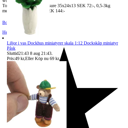
worldwide price freight)
To Denmark 0,5-3kg measure 35x24x13 SEK 72:-, 0,5-3kg
measure 40x40x140cm SEK 144:-
BoutiqueNo9
Helsingborg
,
Sverige
Liljor i vas Dockhus miniatyrer skala 1:12 Dockskåp miniatyr
Påsk
Sluttid
21:43
8 aug 21:43
.
Pris:
49 kr
,
Eller Köp nu
69 kr
,
.