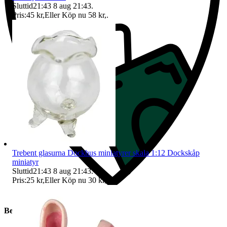
Sluttid
21:43
8 aug 21:43
.
Pris:
45 kr
,
Eller Köp nu
58 kr
,
.
Trebent glasurna Dockhus miniatyrer skala 1:12 Dockskåp
miniatyr
Sluttid
21:43
8 aug 21:43
.
Pris:
25 kr
,
Eller Köp nu
30 kr
,
.
Beskrivning