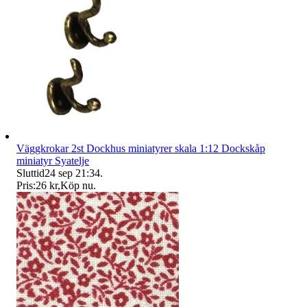
Väggkrokar 2st Dockhus miniatyrer skala 1:12 Dockskåp
miniatyr Syatelje
Sluttid
24 sep 21:34
.
Pris:
26 kr
,
Köp nu
.